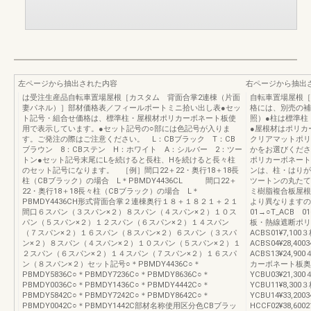
左ページから抽出された内容
右ページから抽出
は受注生産品自転車置場屋根［カスタム 背面合掌2連棟（片面
自転車置場屋根［
妻パネル）］部材価格表／フィールポートミニ拾い出し表●セッ
格には、別売の補
ト記号・組合せ価格は、標準柱・屋根材ポリカーボネート板使
照）●柱は標準柱
用で表示しています。●セット記号の○部には色記号が入りま
●屋根材はポリカ
す。ご発注の際はご注意ください。 L：CBブラック T：CB
クリアマットポリ
ブラウン 8：CBステン H：ホワイト A：シルバー 2：ツー
かをお選びくださ
トン●セット記号末尾にLを続けると長柱、Hを続けると長々柱
ポリカーボネート
のセット記号になります。 ［例］間口22＋22・奥行18＋18長
ンは、柱・はりが
柱（CBブラック）の場合 L＊PBMDY4436CL 間口22＋
ツートンの丸たて
22・奥行18＋18長々柱（CBブラック）の場合 L＊
ミ樹脂複合板屋根
PBMDY4436CH形式背面合掌２連棟奥行１８＋１８２１＋２１
より異なりますの
間口６スパン（３スパン×２）８スパン（４スパン×２）１０ス
01→○T_ACB
パン（５スパン×２）１２スパン（６スパン×２）１４スパン
板・熱線遮断ポリ
（７スパン×２）１６スパン（８スパン×２）６スパン（３スパ
ACBS01¥7,100
ン×２）８スパン（４スパン×２）１０スパン（５スパン×２）１
ACBS04¥28,4
２スパン（６スパン×２）１４スパン（７スパン×２）１６スパ
ACBS13¥24,9
ン（８スパン×２）セット記号○＊PBMDY4436C○＊
カーボネート板奥行
PBMDY5836C○＊PBMDY7236C○＊PBMDY8636C○＊
YCBU03¥21,3
PBMDY0036C○＊PBMDY1436C○＊PBMDY4442C○＊
YCBU11¥8,300
PBMDY5842C○＊PBMDY7242C○＊PBMDY8642C○＊
YCBU14¥33,
PBMDY0042C○＊PBMDY1442C部材名称使用区分色CBブラッ
HCCF02¥38,60