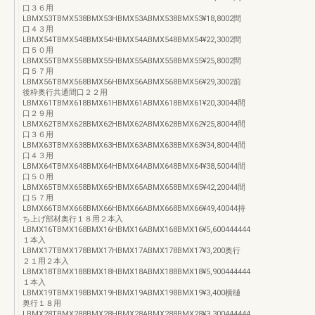
口３６用
LBMX53TBMX538BMX53HBMX53ABMX538BMX53¥18,8002間
口４３用
LBMX54TBMX548BMX54HBMX54ABMX548BMX54¥22,3002間
口５０用
LBMX55TBMX558BMX55HBMX55ABMX558BMX55¥25,8002間
口５７用
LBMX56TBMX568BMX56HBMX56ABMX568BMX56¥29,3002前
後枠奥行共通間口２２用
LBMX61TBMX618BMX61HBMX61ABMX618BMX61¥20,30044間
口２９用
LBMX62TBMX628BMX62HBMX62ABMX628BMX62¥25,80044間
口３６用
LBMX63TBMX638BMX63HBMX63ABMX638BMX63¥34,80044間
口４３用
LBMX64TBMX648BMX64HBMX64ABMX648BMX64¥38,50044間
口５０用
LBMX65TBMX658BMX65HBMX65ABMX658BMX65¥42,20044間
口５７用
LBMX66TBMX668BMX66HBMX66ABMX668BMX66¥49,40044持
ち上げ部材奥行１８用２本入
LBMX16TBMX168BMX16HBMX16ABMX168BMX16¥5,600444444
１本入
LBMX17TBMX178BMX17HBMX17ABMX178BMX17¥3,200奥行
２１用２本入
LBMX18TBMX188BMX18HBMX18ABMX188BMX18¥5,900444444
１本入
LBMX19TBMX198BMX19HBMX19ABMX198BMX19¥3,400横樋
奥行１８用
LBMX28TBMX288BMX28HBMX28ABMX288BMX28¥3,300444444