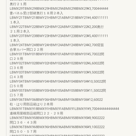
奥行２１用
LBMX29TBMX298BMX29HBMX29ABMX298BMX29¥3,700444444
妻パネル受け部材奥行１８用２本入
LBMY21TBMY218BMY21HBMY21ABMY218BMY21¥4,400111111
１本入
LBMY22TBMY228BMY22HBMY22ABMY228BMY22¥2,200奥行
２１用２本入
LBMY23TBMY238BMY23HBMY23ABMY238BMY23¥5,400111111
１本入
LBMY24TBMY248BMY24HBMY24ABMY248BMY24¥2,700背面
合掌カバー間口２２用
LBMY01TBMY018BMY01HBMY01ABMY018BMY01¥5,70022間
口２９用
LBMY02TBMY028BMY02HBMY02ABMY028BMY02¥6,60022間
口３６用
LBMY03TBMY038BMY03HBMY03ABMY038BMY03¥9,50022間
口４３用
LBMY04TBMY048BMY04HBMY04ABMY048BMY04¥10,50022間
口５０用
LBMY05TBMY058BMY05HBMY05ABMY058BMY05¥11,50022間
口５７用
LBMY06TBMY068BMY06HBMY06ABMY068BMY06¥12,60022
柱・はり用部品箱はり２本用
LBMX91TBMX918BMX91HBMX91ABMX91LBMX91¥9,700444444444444
連棟用屋根部品箱間口２２・２９用
LBMX95TBMX958BMX95HBMX95ABMX958BMX95¥8,9002222
間口３６・４３用
LBMX96TBMX968BMX96HBMX96ABMX968BMX96¥9,1002222
間口５０・５７用