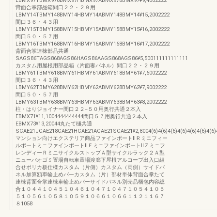
LBMX97TBMX978BMX97HBMX97ABMX978BMX97¥9,4002222
背面合掌部品箱間口２２・２９用
LBMY14TBMY148BMY14HBMY14ABMY148BMY14¥15,2002222
間口３６・４３用
LBMY15TBMY158BMY15HBMY15ABMY158BMY15¥16,2002222
間口５０・５７用
LBMY16TBMY168BMY16HBMY16ABMY168BMY16¥17,2002222
背面合掌連棟部品共通
SAGS86TAGS868AGS86HAGS86AAGS868AGS86¥5,500111111111111
カスタム用屋根用部品箱（片面妻パネル）間口２２・２９用
LBMY61TBMY618BMY61HBMY61ABMY618BMY61¥7,6002222
間口３６・４３用
LBMY62TBMY628BMY62HBMY62ABMY628BMY62¥7,9002222
間口５０・５７用
LBMY63TBMY638BMY63HBMY63ABMY638BMY63¥8,2002222
柱・はりジョイナー間口２２−５０用奥行共通２本入
EBMX71¥11,1004444444444間口５７用奥行共通２本入
EBMX73¥13,20044丸たて樋共通
SCAE21JCAE218CAE21HCAE21ACAE21SCAE21¥2,8004(6)4(6)4(6)4(6)4(6)4(6)4(6)4(
マンション向けエクステリア商品ファインポートⅡＲミニフィー
ルポートミニファインポートⅡＦミニファインポートⅡＺミニフ
レンディーＲミニサイクルストップＡ型サイクルラック２Ａ型
ニューパオゴミ置場自転車置場渡廊下屋根アルコーブ出入口組
合せポリカ板仕様カスタム（片側）カスタム（両側）サイドパ
ネル加算額車輪止めバーカスタム（片）部材単体背面合掌たて
連棟背面合掌連棟車輪止めバーサイドパネル別売品梱包内容総
合１０４４１０４５１０４６１０４７１０４７１０５４１０５
５１０５６１０５８１０５９１０６６１０６６１１２１１６７
８1058