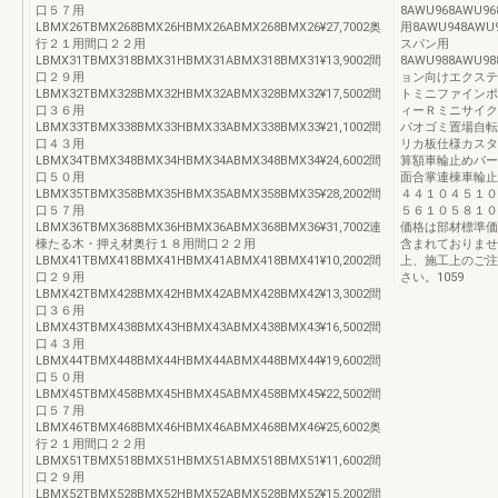
口５７用
8AWU968AWU96
LBMX26TBMX268BMX26HBMX26ABMX268BMX26¥27,7002奥
用8AWU948AWU9
行２１用間口２２用
スパン用
LBMX31TBMX318BMX31HBMX31ABMX318BMX31¥13,9002間
8AWU988AWU98
口２９用
ョン向けエクステ
LBMX32TBMX328BMX32HBMX32ABMX328BMX32¥17,5002間
トミニファインポ
口３６用
ィーＲミニサイク
LBMX33TBMX338BMX33HBMX33ABMX338BMX33¥21,1002間
パオゴミ置場自転
口４３用
リカ板仕様カスタ
LBMX34TBMX348BMX34HBMX34ABMX348BMX34¥24,6002間
算額車輪止めバー
口５０用
面合掌連棟車輪止
LBMX35TBMX358BMX35HBMX35ABMX358BMX35¥28,2002間
４４１０４５１０
口５７用
５６１０５８１０
LBMX36TBMX368BMX36HBMX36ABMX368BMX36¥31,7002連
価格は部材標準価
棟たる木・押え材奥行１８用間口２２用
含まれておりませ
LBMX41TBMX418BMX41HBMX41ABMX418BMX41¥10,2002間
上、施工上のご注
口２９用
さい。1059
LBMX42TBMX428BMX42HBMX42ABMX428BMX42¥13,3002間
口３６用
LBMX43TBMX438BMX43HBMX43ABMX438BMX43¥16,5002間
口４３用
LBMX44TBMX448BMX44HBMX44ABMX448BMX44¥19,6002間
口５０用
LBMX45TBMX458BMX45HBMX45ABMX458BMX45¥22,5002間
口５７用
LBMX46TBMX468BMX46HBMX46ABMX468BMX46¥25,6002奥
行２１用間口２２用
LBMX51TBMX518BMX51HBMX51ABMX518BMX51¥11,6002間
口２９用
LBMX52TBMX528BMX52HBMX52ABMX528BMX52¥15,2002間