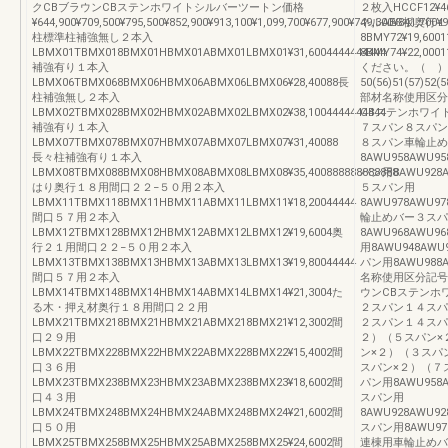
クCBブラウンCBステンホワイトシルバーツートン価格
２枚入HCCF12¥46
¥644,900¥709,500¥795,500¥852,900¥913,100¥1,099,700¥677,900¥749,300¥841,700¥9
ネルAES板奥行１８
柱標準柱補強無し２本入
8BMY72¥19,6
LBMX01TBMX018BMX01HBMX01ABMX01LBMX01¥31,6004444444444
8BMY74¥22,
補強有り１本入
ください。（ ）
LBMX06TBMX068BMX06HBMX06ABMX06LBMX06¥28,40088長
50(56)51(57)52(5
柱補強無し２本入
部材名称使用区分
LBMX02TBMX028BMX02HBMX02ABMX02LBMX02¥38,1004444444444
CBステンホワイ
補強有り１本入
７スパン８スパン
LBMX07TBMX078BMX07HBMX07ABMX07LBMX07¥31,40088
８スパン車輪止め
長々柱補強有り１本入
8AWU958AWU95
LBMX08TBMX088BMX08HBMX08ABMX08LBMX08¥35,400888888888888
パン用8AWU928AW
はり奥行１８用間口２２−５０用２本入
５スパン用
LBMX11TBMX118BMX11HBMX11ABMX11LBMX11¥18,20044444
8AWU978AWU97
間口５７用２本入
輪止めバー３スパ
LBMX12TBMX128BMX12HBMX12ABMX12LBMX12¥19,6004奥
8AWU968AWU96
行２１用間口２２−５０用２本入
用8AWU948AWU9
LBMX13TBMX138BMX13HBMX13ABMX13LBMX13¥19,80044444
パン用8AWU988AW
間口５７用２本入
名称使用区分記号
LBMX14TBMX148BMX14HBMX14ABMX14LBMX14¥21,3004た
ウンCBステンホ
る木・押え材奥行１８用間口２２用
２スパン１４スパ
LBMX21TBMX218BMX21HBMX21ABMX218BMX21¥12,3002間
２スパン１４スパ
口２９用
２）（５スパン×
LBMX22TBMX228BMX22HBMX22ABMX228BMX22¥15,4002間
ン×２）（３スパ
口３６用
スパン×２）（７
LBMX23TBMX238BMX23HBMX23ABMX238BMX23¥18,6002間
パン用8AWU958AW
口４３用
スパン用
LBMX24TBMX248BMX24HBMX24ABMX248BMX24¥21,6002間
8AWU928AWU92
口５０用
スパン用8AWU978A
LBMX25TBMX258BMX25HBMX25ABMX258BMX25¥24,6002間
連棟用車輪止めバ