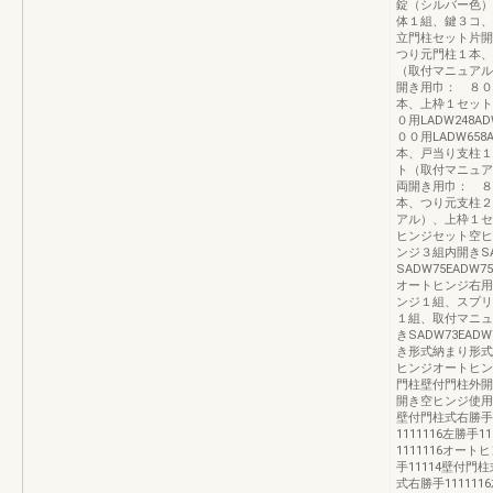
錠（シルバー色）片・
体１組、鍵３コ、
立門柱セット片開き用
つり元門柱１本、
（取付マニュアル）巾
開き用巾： ８００用
本、上枠１セット
０用LADW248A
００用LADW658
本、戸当り支柱１
ト（取付マニュアル）
両開き用巾： ８００
本、つり元支柱２
アル）、上枠１セット
ヒンジセット空ヒンジ
ンジ３組内開きSAD
SADW75EADW75
オートヒンジ右用外開
ンジ１組、スプリ
１組、取付マニュアル
きSADW73EADW7
き形式納まり形式
ヒンジオートヒン
門柱壁付門柱外開
開き空ヒンジ使用片
壁付門柱式右勝手1
1111116左勝手1
1111116オー
手11114壁付門
式右勝手111111