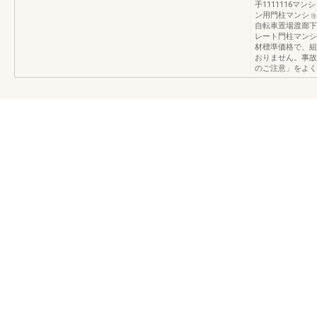
手1111116
ン用門柱マンショ
自転車置場渡廊下
レート門柱マンシ
材標準価格で、組
おりません。事故
のご注意」をよく