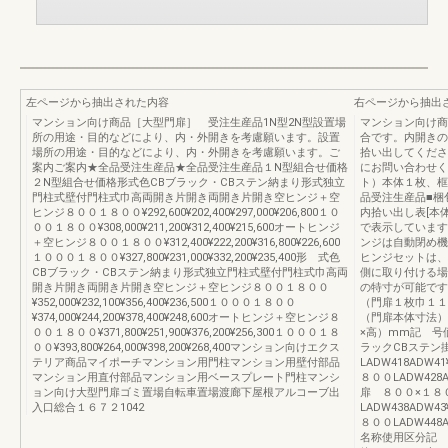
左ページから抽出された内容
右ページから抽出
マンション向け商品［大型門扉］ 受注生産品1N型2N型設置場
マンション向け商
所の用途・目的などにより、内・外開きを考慮願います。設置
合です。内開きの
場所の用途・目的などにより、内・外開きを考慮願います。ご
拾い出してくださ
案内ご案内★全品受注生産品★全品受注生産品１N型組合せ価格
にお問い合わせく
２N型組合せ価格形式色CBブラック・CBステン納まり形式独立
ト）本体１枚、框
門柱式壁付門柱式巾高両開き片開き両開き片開き空ヒンジ＋空
品受注生産品■梱
ヒンジ８００１８００¥292,600¥202,400¥297,000¥206,800１０
内拾い出し表[本
００１８００¥308,000¥211,200¥312,400¥215,600オートヒンジ
で表示しています
＋空ヒンジ８００１８００¥312,400¥222,200¥316,800¥226,600
ンジは自動閉め機
１０００１８００¥327,800¥231,000¥332,200¥235,400形 式色
ヒンジセットは、
CBブラック・CBステン納まり形式独立門柱式壁付門柱式巾高両
側に取り付ける場
開き片開き両開き片開き空ヒンジ＋空ヒンジ８００１８００
の特寸が可能で
¥352,000¥232,100¥356,400¥236,500１０００１８００
（門扉１枚巾１１
¥374,000¥244,200¥378,400¥248,600オートヒンジ＋空ヒンジ８
（門扉本体寸法）
００１８００¥371,800¥251,900¥376,200¥256,300１０００１８
×高）mm記 号
００¥393,800¥264,000¥398,200¥268,400マンション向けエクス
ラックCBステン
テリア商品マイポーチマンション用門柱マンション用壁付部品
LADW418ADW41
マンション用直付部品マンション用ベースプレート門柱マンシ
８００LADW428AD
ョン向け大型門扉ゴミ置場自転車置場渡廊下屋根アルコーブ出
扉 ８００×１８
入口総合１６７２1042
LADW438ADW43
８００LADW448AD
名称使用区分記 