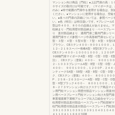
マンション向け商品［門柱］●上記門扉の高：１
０サイズの取付けが可能です。（マイポーチは、
のみ）●特寸範囲の門扉巾を使用する場合は、別
ください。●マンションに使用する場合は、空錠
い。●各々の門扉の詳細については、参照ページ
い。●色（特注）は特注扱いです。※プレジールE・
型は巾４００、８００の品揃えがありません。マ
柱納まり・門柱用壁付部品納まり・ベースプレー
り 直付部品納まり 適用門扉ご案内門扉シリー
適用門扉サイズ参照ページ巾高形材門扉セレビュ
型・３型・４型・５型６型・７型・８型・９型CB
ブラウン、CBステン４００∼９００１０００，１
１２∼２１９スーパー有峰A型・B型CBブラック
CBステン４００∼１０００１０００，１２００P
９鋳物門扉マイポーチA型・B型・C型・D型・E
注）、CBステン（塗装）４００∼ ９００１００
２∼１０３３プレジールA型・B型・C型・D型・
４００∼ ９００１０００，１２００P．２４４
ンティークSA型・SB型・A型・B型・C型・D型
ク、CBステン（塗装）４００∼ ８００１００
P．２５８∼２６３ロージーA型・B型・C型・D型
型・H型ブラック４００∼ ８００１０００，１
８∼２７３マンション向けエクステリア商品マイ
ン用門柱マンション用壁付部品マンション用直付
ン用ベースプレート門柱マンション向け大型門扉
車置場渡廊下屋根アルコーブ出入口組合せマンシ
柱用壁付部品直付部品ベースプレート門柱部材マ
柱門柱用壁付部品直付部品ベースプレート門柱別
３９１０３９１０３９１０３９１０４０１０４０
４１１０４１１６６０1038