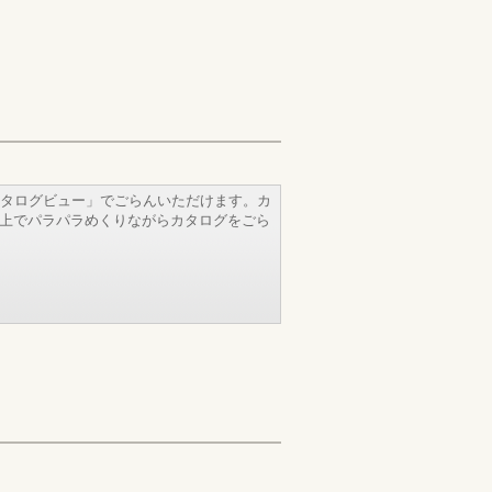
タログビュー」でごらんいただけます。カ
b上でパラパラめくりながらカタログをごら