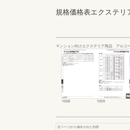
規格価格表エクステリア編_20
マンション向けエクステリア商品 アルコ
1038
1039
左ページから抽出された内容