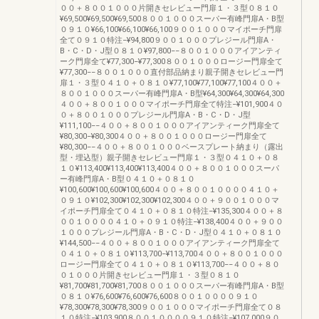
００＋８００１０００片開きセレビュー門扉１・３型０８１０
¥69,500¥69,500¥69,500８００１０００スーパー有峰門扉A・B型
０９１０¥66,100¥66,100¥66,100９００１０００マイポーチ門扉
全て０９１０特注−¥94,800９００１０００プレジール門扉A・
B・C・D・J型０８１０¥97,800−−８００１０００アイアンティ
ーク門扉全て¥77,300−¥77,300８００１０００ロージー門扉全て
¥77,300−−８００１０００直付部品納まり親子開きセレビュー門
扉１・３型０４１０＋０８１０¥77,100¥77,100¥77,100４００＋
８００１０００スーパー有峰門扉A・B型¥64,300¥64,300¥64,300
４００＋８００１０００マイポーチ門扉全て特注−¥101,900４０
０＋８００１０００プレジール門扉A・B・C・D・J型
¥111,100−−４００＋８００１０００アイアンティーク門扉全て
¥80,300−¥80,300４００＋８００１０００ロージー門扉全て
¥80,300−−４００＋８００１０００ベースプレート納まり（露出
型・埋込型）親子開きセレビュー門扉１・３型０４１０＋０８
１０¥113,400¥113,400¥113,400４００＋８００１０００スーパ
ー有峰門扉A・B型０４１０＋０８１０
¥100,600¥100,600¥100,600４００＋８００１００００４１０＋
０９１０¥102,300¥102,300¥102,300４００＋９００１０００マ
イポーチ門扉全て０４１０＋０８１０特注−¥135,300４００＋８
００１００００４１０＋０９１０特注−¥138,400４００＋９００
１０００プレジール門扉A・B・C・D・J型０４１０＋０８１０
¥144,500−−４００＋８００１０００アイアンティーク門扉全て
０４１０＋０８１０¥113,700−¥113,700４００＋８００１０００
ロージー門扉全て０４１０＋０８１０¥113,700−−４００＋８０
０１０００片開きセレビュー門扉１・３型０８１０
¥81,700¥81,700¥81,700８００１０００スーパー有峰門扉A・B型
０８１０¥76,600¥76,600¥76,600８００１００００９１０
¥78,300¥78,300¥78,300９００１０００マイポーチ門扉全て０８
１０特注−¥103,900８００１００００９１０特注−¥107,000９０