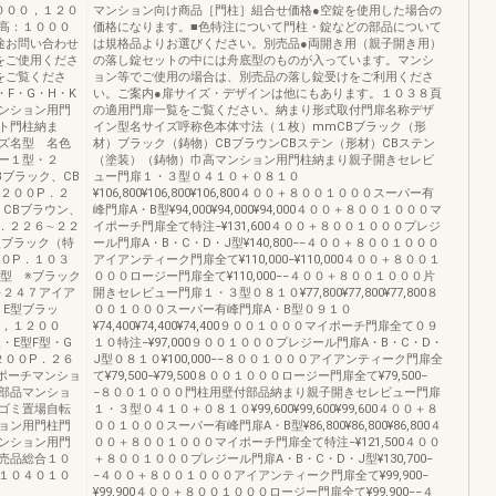
０００，１２０
マンション向け商品［門柱］組合せ価格●空錠を使用した場合の
高：１０００
価格になります。■色特注について門柱・錠などの部品について
途お問い合わせ
は規格品よりお選びください。別売品●両開き用（親子開き用）
をご使用くださ
の落し錠セットの中には舟底型のものが入っています。マンシ
をご覧くださ
ョン等でご使用の場合は、別売品の落し錠受けをご利用くださ
F・G・H・K
い。ご案内●扉サイズ・デザインは他にもあります。１０３８頁
ンション用門
の適用門扉一覧をご覧ください。納まり形式取付門扉名称デザ
ト門柱納ま
イン型名サイズ呼称色本体寸法（１枚）mmCBブラック（形
ズ名型 名色
材）ブラック（鋳物）CBブラウンCBステン（形材）CBステン
ー１型・２
（塗装）（鋳物）巾高マンション用門柱納まり親子開きセレビ
ブラック、CB
ュー門扉１・３型０４１０＋０８１０
２００P．２
¥106,800¥106,800¥106,800４００＋８００１０００スーパー有
、CBブラウン、
峰門扉A・B型¥94,000¥94,000¥94,000４００＋８００１０００マ
．２２６∼２２
イポーチ門扉全て特注−¥131,600４００＋８００１０００プレジ
型ブラック（特
ール門扉A・B・C・D・J型¥140,800−−４００＋８００１０００
０P．１０３
アイアンティーク門扉全て¥110,000−¥110,000４００＋８００１
J型 ※ブラック
０００ロージー門扉全て¥110,000−−４００＋８００１０００片
∼２４７アイア
開きセレビュー門扉１・３型０８１０¥77,800¥77,800¥77,800８
・E型ブラッ
００１０００スーパー有峰門扉A・B型０９１０
０，１２００
¥74,400¥74,400¥74,400９００１０００マイポーチ門扉全て０９
・E型F型・G
１０特注−¥97,000９００１０００プレジール門扉A・B・C・D・
２００P．２６
J型０８１０¥100,000−−８００１０００アイアンティーク門扉全
ポーチマンショ
て¥79,500−¥79,500８００１０００ロージー門扉全て¥79,500−
部品マンショ
−８００１０００門柱用壁付部品納まり親子開きセレビュー門扉
ゴミ置場自転
１・３型０４１０＋０８１０¥99,600¥99,600¥99,600４００＋８
ョン用門柱門
００１０００スーパー有峰門扉A・B型¥86,800¥86,800¥86,800４
ンション用門
００＋８００１０００マイポーチ門扉全て特注−¥121,500４００
売品総合１０
＋８００１０００プレジール門扉A・B・C・D・J型¥130,700−
１０４０１０
−４００＋８００１０００アイアンティーク門扉全て¥99,900−
¥99,900４００＋８００１０００ロージー門扉全て¥99,900−−４