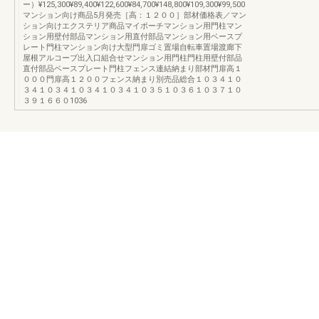
ー）¥125,300¥89,400¥122,600¥84,700¥148,800¥109,300¥99,500
マンション向け商品5月発売［高：１２００］部材価格表／マン
ション向けエクステリア商品マイポーチマンション用門柱マン
ション用壁付部品マンション用直付部品マンション用ベースプ
レート門柱マンション向け大型門扉ゴミ置場自転車置場渡廊下
屋根アルコーブ出入口組合せマンション用門柱門柱用壁付部品
直付部品ベースプレート門柱フェンス連結納まり部材門扉高１
０００門扉高１２００フェンス納まり別売品総合１０３４１０
３４１０３４１０３４１０３４１０３５１０３６１０３７１０
３９１６６０1036