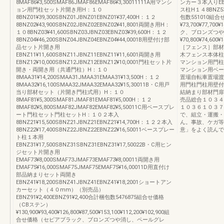
8MAF86¥3,500SMAF86JMAF86EMAF86¥3,30011111A用マンシ
ンカー３本入りEBNZ
ョン用門柱セット片開き用H：１０
ス柱H１４8BNZ53¥
8BNZ01¥39,300SBNZ01JBNZ01EBNZ01¥37,400H：１２
包数551010組
8BNZ02¥43,900SBNZ02JBNZ02EBNZ02¥41,8001両開き用H：
¥73,700¥77,7
１０8BNZ03¥41,600SBNZ03JBNZ03EBNZ03¥39,600H：１２
ク、ブロンズつや
8BNZ04¥46,200SBNZ04JBNZ04EBNZ04¥44,0001B用壁付け部
¥70,800¥74,6
品セット片開き用
［フェンス］部材
EBNZ11¥11,600SBNZ11JBNZ11EBNZ11¥11,6001両開き用
木フェンス本体柱
EBNZ12¥10,000SBNZ12JBNZ12EBNZ12¥10,0001門柱セット片
マンション用門柱
開き・両開き用（共通門柱）H：１０
マンション用ベー
8MAA31¥14,200SMAA31JMAA31EMAA31¥13,500H：１２
置場自転車置場渡
8MAA32¥16,100SMAA32JMAA32EMAA32¥15,30011B・C用戸
用門柱門柱用壁付
当り部材セット（片開き門柱式用）H：１０
結納まり部材門扉
8MAF81¥5,300SMAF81JMAF81EMAF81¥5,000H：１２
売品総合１０３４
8MAF82¥5,800SMAF82JMAF82EMAF82¥5,50011C用ベースプレ
１０３６１０３７
ート門柱セット門柱セットH：１０２本入
で、組立・運搬・
8BNZ21¥15,500SBNZ21JBNZ21EBNZ21¥14,700H：１２２本入
ん。事故、ケガ等
8BNZ22¥17,400SBNZ22JBNZ22EBNZ22¥16,50011ベースプレー
意」をよく読んで
ト柱１本用
EBNZ31¥17,500SBNZ31SBNZ31EBNZ31¥17,50022B・C用ヒン
ジセット片開き用
EMAF73¥8,000SMAF73JMAF73EMAF73¥8,00011両開き用
EMAF75¥16,000SMAF75JMAF75EMAF75¥16,00011D用直付け
部品納まりセット両開き
EBNZ41¥18,200SBNZ41JBNZ41EBNZ41¥18,2001ショートアン
カーセット（４０mm）（別売品）
EBNZ91¥2,400EBNZ91¥2,400合計梱包数5476875組合せ価格
（CBステン）
¥130,900¥93,400¥126,800¥87,500¥153,100¥112,200¥102,900組
合せ価格（セピアブラック、ブロンズつや消し、ペールグレ