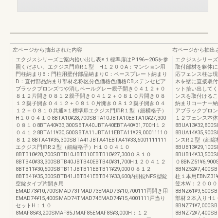
左ページから抽出された内容
右ページから抽出
エクジスシリーズご案内拾い出し表※１標準扉はP.196∼205を参
エクジスシリーズ
照ください。エクジス門扉R１型 H１２００A：マンション用
取付部材を躯体に
門柱納まりB：門柱用壁付部品納まりC：ベースプレート納まり
応フェンス柱は現
D：直付部品納まり部材名称区分色価格色価格CBステンセピア
木を壁に直接取付
ブラックブロンズつや消しペールグレー親子開き０４１２＋０
ット拾い出してく
８１２片開き０８１２親子開き０４１２＋０８１０片開き０８
ンスを取付けるこ
１２親子開き０４１２＋０８１０片開き０８１２親子開き０４
納まりコーナー納
１２＋０８１０共通※１標準扉エクジス門扉R１型（細横格子）
アブラックブロン
H１００４１０8BTA10¥28,700SBTA10JBTA10EBTA10¥27,300
１２フェンス本体
０８１０8BTA40¥33,300SBTA40JBTA40EBTA40¥31,700H１２
8BUA13¥32,800
０４１２8BTA11¥30,500SBTA11JBTA11EBTA11¥29,0001111０
8BUA14¥35,90
８１２8BTA41¥35,300SBTA41JBTA41EBTA41¥33,6001111111
ンスR２型（細縦
エクジス門扉R２型（細縦格子）H１００４１０
8BUB13¥29,100
8BTB10¥28,700SBTB10JBTB10EBTB10¥27,300０８１０
8BUB14¥33,50
8BTB40¥33,300SBTB40JBTB40EBTB40¥31,700H１２０４１２
０8BNZ51¥6,900
8BTB11¥30,500SBTB11JBTB11EBTB11¥29,000０８１２
8BNZ52¥7,400
8BTB41¥35,300SBTB41JBTB41EBTB41¥33,600内掛錠NFS型錠
柱１本用EBNZ31¥17
空錠タイプ片開き用
笠木W：２０００
EMAD73¥10,700SMAD73TMAD73EMAD73¥10,700111両開き用
8BNZ61¥9,500
EMAD74¥15,400SMAD74TMAD74EMAD74¥15,4001111戸当り
部材２本入りH１
セットH：１０
8BNZ71¥7,000S
8MAF85¥3,200SMAF85JMAF85EMAF85¥3,000H：１２
8BNZ72¥7,400