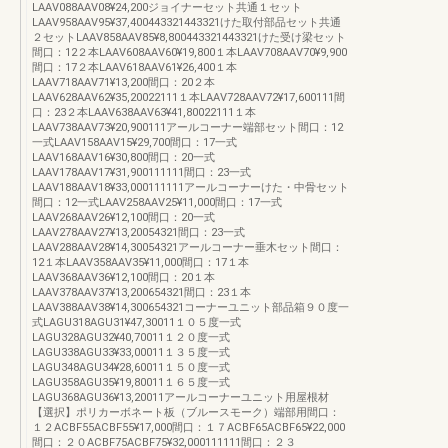
LAAV088AAV08¥24,200ジョイナーセット共通１セット
LAAV958AAV95¥37,400443321443321けた取付部品セット共通
２セットLAAV858AAV85¥8,800443321443321けた受け梁セット
間口：12２本LAAV608AAV60¥19,800１本LAAV708AAV70¥9,900
間口：17２本LAAV618AAV61¥26,400１本
LAAV718AAV71¥13,200間口：20２本
LAAV628AAV62¥35,20022111１本LAAV728AAV72¥17,600111間
口：23２本LAAV638AAV63¥41,80022111１本
LAAV738AAV73¥20,900111アールコーナー端部セット間口：12
一式LAAV158AAV15¥29,700間口：17一式
LAAV168AAV16¥30,800間口：20一式
LAAV178AAV17¥31,900111111間口：23一式
LAAV188AAV18¥33,000111111アールコーナーけた・中骨セット
間口：12一式LAAV258AAV25¥11,000間口：17一式
LAAV268AAV26¥12,100間口：20一式
LAAV278AAV27¥13,20054321間口：23一式
LAAV288AAV28¥14,30054321アールコーナー垂木セット間口：
12１本LAAV358AAV35¥11,000間口：17１本
LAAV368AAV36¥12,100間口：20１本
LAAV378AAV37¥13,200654321間口：23１本
LAAV388AAV38¥14,300654321コーナーユニット部品箱９０度一
式LAGU318AGU31¥47,30011１０５度一式
LAGU328AGU32¥40,70011１２０度一式
LAGU338AGU33¥33,00011１３５度一式
LAGU348AGU34¥28,60011１５０度一式
LAGU358AGU35¥19,80011１６５度一式
LAGU368AGU36¥13,20011アールコーナーユニット用屋根材
【選択】ポリカーボネート板（ブルースモーク）端部用間口：
１２ACBF55ACBF55¥17,000間口：１７ACBF65ACBF65¥22,000
間口：２０ACBF75ACBF75¥32,000111111間口：２３