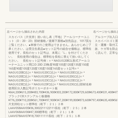
左ページから抽出された内容
右ページから抽出
スカイパス［片支持］拾い出し表［平地］アールコーナーユニ
アルコーブ出入口
ット（D：20・23）部材価格／渡廊下屋根●別売品は、1017頁を
スカイパスゴミ置
ご覧ください。●単独でのご使用はできません。あらかじめご了
立・運搬・取付工
承ください。は受注生産品●セット記号の組合せ価格は、標準柱
故、ケガ等を防止
使用です。長柱のセット記号は、末尾に「L」を付けてくださ
く読んで、正常な
い。 長柱使用の場合は、標準柱を長柱に替えて拾い出してく
ださい。 長柱セット記号例：○＊NAGUG20B□L形式アールコ
ーナーユニット間口D:20D:23角度90度105度120度135度150度
165度90度105度120度135度150度165度セット記号○＊
NAGUG20B□(L)○＊NAGUG20C□(L)○＊NAGUG20D□(L)○＊
NAGUG20E□(L)○＊NAGUG20F□(L)○＊NAGUG20G□(L)○＊
NAGUG23B□(L)○＊NAGUG23C□(L)○＊NAGUG23D□(L)○＊
NAGUG23E□(L)○＊NAGUG23F□(L)○＊NAGUG23G□(L)部材名称
使用区分入数記号ポリカーボネート板
¥664,200¥615,200¥483,700¥436,900¥303,200¥172,800¥729,600¥673,400¥531,400¥47
ブラックCBステンアルミ板価格
¥776,200¥710,200¥561,700¥497,900¥347,200¥199,800¥873,600¥797,400¥635,400¥56
片支持柱セット標準柱（桁下：２１）２本
LAAV058AAV05¥36,3002211122111長柱（桁下：２５）２本
LAAV068AAV06¥47,300標準柱（桁下：２１）１本
LAAV078AAV07¥18,700111111長柱（桁下：２５）１本