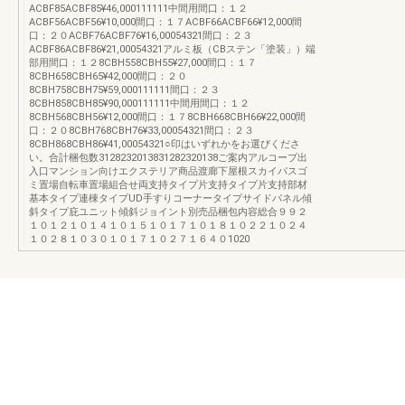
ACBF85ACBF85¥46,000111111中間用間口：１２
ACBF56ACBF56¥10,000間口：１７ACBF66ACBF66¥12,000間
口：２０ACBF76ACBF76¥16,00054321間口：２３
ACBF86ACBF86¥21,00054321アルミ板（CBステン「塗装」）端
部用間口：１２8CBH558CBH55¥27,000間口：１７
8CBH658CBH65¥42,000間口：２０
8CBH758CBH75¥59,000111111間口：２３
8CBH858CBH85¥90,000111111中間用間口：１２
8CBH568CBH56¥12,000間口：１７8CBH668CBH66¥22,000間
口：２０8CBH768CBH76¥33,00054321間口：２３
8CBH868CBH86¥41,00054321○印はいずれかをお選びくださ
い。合計梱包数3128232013831282320138ご案内アルコーブ出
入口マンション向けエクステリア商品渡廊下屋根スカイパスゴ
ミ置場自転車置場組合せ両支持タイプ片支持タイプ片支持部材
基本タイプ連棟タイプUD手すりコーナータイプサイドパネル傾
斜タイプ庇ユニット傾斜ジョイント別売品梱包内容総合９９２
１０１２１０１４１０１５１０１７１０１８１０２２１０２４
１０２８１０３０１０１７１０２７１６４０1020