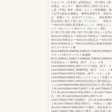
スカイパス［片支持］●別売品は、1017頁をご覧
位置は、センター・偏芯の両方に対応できます。
し表［平地］基本（単体）ユニット部材価格／渡
ト記号の組合せ価格は、標準柱使用です。長柱の
は、末尾に「L」を付けてください。 長柱使用
柱を長柱に替えて拾い出してください。 長柱セ
＊NAGUA1258□L形式基本ユニット（単体ユニット
イプ（8スパン）L:36タイプ（5スパン）間口
D:12D:17D:20D:23D:12D:17D:20D:23セット記号
NAGUA1258□(L)○＊NAGUA1758□(L)○＊NAGUA2
NAGUA2358□(L)○＊NAGUA1236□(L)○＊NAGUA1
NAGUA2036□(L)○＊NAGUA2336□(L)部材
ポリカーボネート板
¥424,400¥448,200¥486,600¥525,100¥349,000¥36
ブラックCBステンアルミ板価格
¥510,400¥557,200¥617,600¥688,100¥403,000¥435
片支持柱セット標準柱（桁下：２１）２本
LAAV058AAV05¥36,30011111111長柱（桁下
LAAV068AAV06¥47,300標準柱（桁下：２１）１
LAAV078AAV07¥18,700長柱（桁下：２５）１本
LAAV088AAV08¥24,200ジョイナーセット共通
LAAV958AAV95¥37,40022222222けた取付
ットLAAV858AAV85¥8,80022222222けた受
２本LAAV608AAV60¥19,80011１本LAAV708AAV
17２本LAAV618AAV61¥26,40011１本LAAV718AA
口：20２本LAAV628AAV62¥35,20011１本
LAAV728AAV72¥17,600間口：23２本LAAV638AAV
１本LAAV738AAV73¥20,900けた・中骨セット
本LAAV108AAV10¥88,0001111奥行：36左右各１
LAAV118AAV11¥61,6001111奥行：29左右各１本