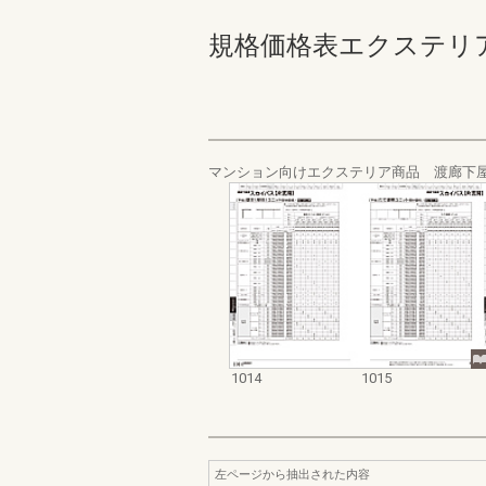
規格価格表エクステリア編_20
マンション向けエクステリア商品 渡廊下
1014
1015
左ページから抽出された内容