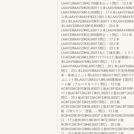
LAAV128AAV12¥40,700垂木セット間口：12４本
LAAV508AAV50¥28,00011３本LAAV408AAV40¥2
LAAV308AAV30¥14,000間口：17４本LAAV518AAV
３本LAAV418AAV41¥23,1001２本LAAV318AAV3
20４本LAAV528AAV52¥37,60011３本LAAV428AA
本LAAV328AAV32¥18,800間口：23４本
LAAV538AAV53¥45,60011３本LAAV438AAV43¥3
LAAV338AAV33¥22,800側枠セット間口：12２本
LAAV208AAV20¥28,60011間口：17２本
LAAV218AAV21¥30,80011間口：20２本
LAAV228AAV22¥37,40011間口：23２本
LAAV238AAV23¥46,20011丸たて樋共通L：１
LCAE268CAE26¥3,30011111111けた連結横
本LAAV908AAV90¥5,50011間口：17１本
LAAV918AAV91¥6,60011間口：20１本LAAV928AA
間口：23１本LAAV938AAV93¥8,80011片支持
本・単体ユニット用LAGU118AGU11¥27,500111
ユニット用LAGU128AGU12¥6,600屋根材【選
ート板（ブルースモーク）間口：12３枚
ACBF03ACBF03¥28,00021２枚ACBF02ACBF02¥
17３枚ACBF13ACBF13¥31,00021２枚ACBF12ACBF
間口：20３枚ACBF23ACBF23¥35,00021２枚
ACBF22ACBF22¥23,00011間口：23３枚
ACBF33ACBF33¥38,00021２枚ACBF32ACBF32¥
板（CBステン「塗装」）間口：12３枚
8CBH038CBH03¥60,00021２枚8CBH028CBH02¥
口：17３枚8CBH138CBH13¥72,00021２枚
8CBH128CBH12¥48,00011間口：20３枚
8CBH238CBH23¥84,00021２枚8CBH228CBH22¥
口：23３枚8CBH338CBH33¥99,00021２枚