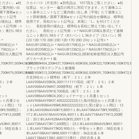
ください。●柱
スカイパス［片支持］●別売品は、1017頁をご覧ください。●柱
ご案内拾い出
位置は、センター・偏芯の両方に対応できます。たて連棟ユニ
廊下屋根●セッ
ット基本ユニットなどご案内拾い出し表［平地］たて連棟ユニ
セット記号
ット部材価格／渡廊下屋根●セット記号の組合せ価格は、標準柱
の場合は、標準
使用です。長柱のセット記号は、末尾に「L」を付けてくださ
ット記号例：○
い。 長柱使用の場合は、標準柱を長柱に替えて拾い出してく
）奥行L:58タ
ださい。 長柱セット記号例：○＊NAGUB1258□L形式たて連棟
ユニット奥行L:58タイプ（8スパン）L:36タイプ（5スパン）間
○＊
口D:12D:17D:20D:23D:12D:17D:20D:23セット記号○＊
058□(L)○＊
NAGUB1258□(L)○＊NAGUB1758□(L)○＊NAGUB2058□(L)○＊
736□(L)○＊
NAGUB2358□(L)○＊NAGUB1236□(L)○＊NAGUB1736□(L)○＊
名称使用区分入数記号
NAGUB2036□(L)○＊NAGUB2336□(L)部材名称使用区分入数記号
ポリカーボネート板
7,700¥397,000¥426,500CB
¥381,900¥404,200¥437,700¥469,400¥306,500¥323,700¥348,100¥370,800C
ブラックCBステンアルミ板価格
,700¥479,000¥528,500
¥467,900¥513,200¥568,700¥632,400¥360,500¥391,700¥430,100¥472,800
片支持柱セット標準柱（桁下：２１）２本
：２５）２本
LAAV058AAV05¥36,30011111111長柱（桁下：２５）２本
本
LAAV068AAV06¥47,300標準柱（桁下：２１）１本
LAAV078AAV07¥18,700長柱（桁下：２５）１本
１セット
LAAV088AAV08¥24,200ジョイナーセット共通１セット
部品セット共通２セ
LAAV958AAV95¥37,40022222222けた取付部品セット共通２セ
け梁セット間口：12
ットLAAV858AAV85¥8,80022222222けた受け梁セット間口：12
70¥9,900間口：
２本LAAV608AAV60¥19,80011１本LAAV708AAV70¥9,900間口：
V71¥13,200間
17２本LAAV618AAV61¥26,40011１本LAAV718AAV71¥13,200間
口：20２本LAAV628AAV62¥35,20011１本
63¥41,80011
LAAV728AAV72¥17,600間口：23２本LAAV638AAV63¥41,80011
奥行：58左右各１
１本LAAV738AAV73¥20,900けた・中骨セット奥行：58左右各１
本
本LAAV108AAV10¥88,0001111奥行：36左右各１本
LAAV118AAV11¥61,6001111奥行：29左右各１本