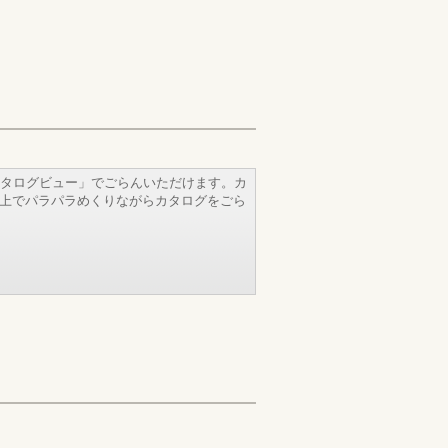
タログビュー」でごらんいただけます。カ
b上でパラパラめくりながらカタログをごら