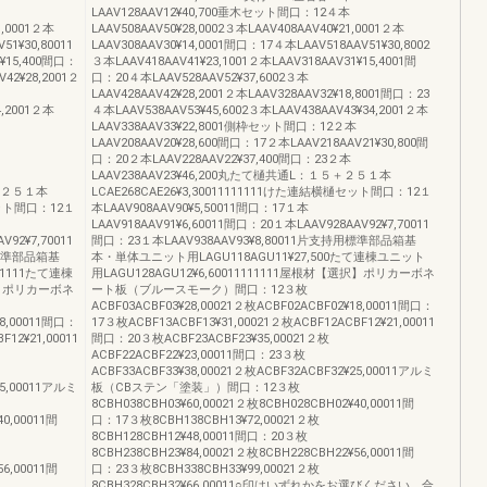
LAAV128AAV12¥40,700垂木セット間口：12４本
1,0001２本
LAAV508AAV50¥28,0002３本LAAV408AAV40¥21,0001２本
51¥30,80011
LAAV308AAV30¥14,0001間口：17４本LAAV518AAV51¥30,8002
1¥15,400間口：
３本LAAV418AAV41¥23,1001２本LAAV318AAV31¥15,4001間
V42¥28,2001２
口：20４本LAAV528AAV52¥37,6002３本
LAAV428AAV42¥28,2001２本LAAV328AAV32¥18,8001間口：23
4,2001２本
４本LAAV538AAV53¥45,6002３本LAAV438AAV43¥34,2001２本
LAAV338AAV33¥22,8001側枠セット間口：12２本
LAAV208AAV20¥28,600間口：17２本LAAV218AAV21¥30,800間
口：20２本LAAV228AAV22¥37,400間口：23２本
LAAV238AAV23¥46,200丸たて樋共通L：１５＋２５１本
５＋２５１本
LCAE268CAE26¥3,30011111111けた連結横樋セット間口：12１
樋セット間口：12１
本LAAV908AAV90¥5,50011間口：17１本
LAAV918AAV91¥6,60011間口：20１本LAAV928AAV92¥7,70011
V92¥7,70011
間口：23１本LAAV938AAV93¥8,80011片支持用標準部品箱基
用標準部品箱基
本・単体ユニット用LAGU118AGU11¥27,500たて連棟ユニット
11111たて連棟
用LAGU128AGU12¥6,60011111111屋根材【選択】ポリカーボネ
択】ポリカーボネ
ート板（ブルースモーク）間口：12３枚
ACBF03ACBF03¥28,00021２枚ACBF02ACBF02¥18,00011間口：
18,00011間口：
17３枚ACBF13ACBF13¥31,00021２枚ACBF12ACBF12¥21,00011
12¥21,00011
間口：20３枚ACBF23ACBF23¥35,00021２枚
ACBF22ACBF22¥23,00011間口：23３枚
ACBF33ACBF33¥38,00021２枚ACBF32ACBF32¥25,00011アルミ
25,00011アルミ
板（CBステン「塗装」）間口：12３枚
8CBH038CBH03¥60,00021２枚8CBH028CBH02¥40,00011間
40,00011間
口：17３枚8CBH138CBH13¥72,00021２枚
8CBH128CBH12¥48,00011間口：20３枚
8CBH238CBH23¥84,00021２枚8CBH228CBH22¥56,00011間
56,00011間
口：23３枚8CBH338CBH33¥99,00021２枚
8CBH328CBH32¥66,00011○印はいずれかをお選びください。合