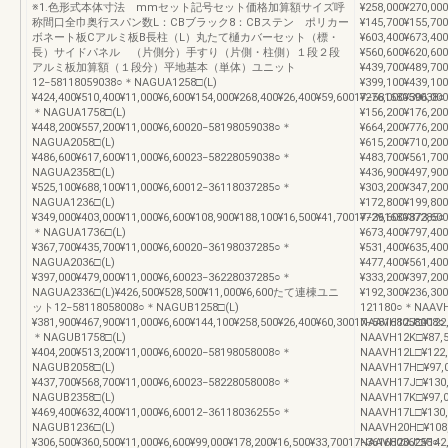
※1.色形式本体寸法 mmセット記号セット価格加算額サイズ呼
¥258,000¥270,
称間口全巾奥行スパン数L：CBブラック8：CBステン ポリカー
¥145,700¥155,
ボネート板Cアルミ板B長柱（L）丸たて樋カバーセット（標・
¥603,400¥673,
長）サイドパネル （片側分）手すり（片側・柱側）１段２段
¥560,600¥620,
アルミ板加算額（１段分）平地基本（単体）ユニット
¥439,700¥489,
12−58118059038○＊NAGUA1258□(L)
¥399,100¥439,
¥424,400¥510,400¥11,000¥6,600¥154,000¥268,400¥26,400¥59,60017−58168059038○
¥276,000¥306,
＊NAGUA1758□(L)
¥156,200¥176,
¥448,200¥557,200¥11,000¥6,60020−58198059038○＊
¥664,200¥776,
NAGUA2058□(L)
¥615,200¥710,
¥486,600¥617,600¥11,000¥6,60023−58228059038○＊
¥483,700¥561,
NAGUA2358□(L)
¥436,900¥497,
¥525,100¥688,100¥11,000¥6,60012−36118037285○＊
¥303,200¥347,
NAGUA1236□(L)
¥172,800¥199,
¥349,000¥403,000¥11,000¥6,600¥108,900¥188,100¥16,500¥41,70017−36168037285○
¥729,600¥873,
＊NAGUA1736□(L)
¥673,400¥797,
¥367,700¥435,700¥11,000¥6,60020−36198037285○＊
¥531,400¥635,
NAGUA2036□(L)
¥477,400¥561,
¥397,000¥479,000¥11,000¥6,60023−36228037285○＊
¥333,200¥397,
NAGUA2336□(L)¥426,500¥528,500¥11,000¥6,600たて連棟ユニ
¥192,300¥23
ット12−58118058008○＊NAGUB1258□(L)
121180○＊NAAV
¥381,900¥467,900¥11,000¥6,600¥144,100¥258,500¥26,400¥60,30017−58168058008○
NAAVH12J□¥12
＊NAGUB1758□(L)
NAAVH12K□¥87
¥404,200¥513,200¥11,000¥6,60020−58198058008○＊
NAAVH12L□¥12
NAGUB2058□(L)
NAAVH17H□¥97
¥437,700¥568,700¥11,000¥6,60023−58228058008○＊
NAAVH17J□¥13
NAGUB2358□(L)
NAAVH17K□¥97
¥469,400¥632,400¥11,000¥6,60012−36118036255○＊
NAAVH17L□¥13
NAGUB1236□(L)
NAAVH20H□¥10
¥306,500¥360,500¥11,000¥6,600¥99,000¥178,200¥16,500¥33,70017−36168036255○
NAAVH20J□¥14