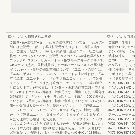
左ページから抽出された内容
右ページから抽出
ご案内●色●屋根材■セット記号の屋根材についてセット記号の○
ご案内［平地］［
部には色記号、□部には屋根材記号が入ります。ご発注の際に
せ価格●ポリカー
は、ご注意ください。［平地・傾斜地］直線ユニット組合せ価
テン（塗装）にな
格色CBブラックCBステン色記号L８スカイパス本体色屋根材CB
式本体寸法 mm
ブラックCBステンポリカーボネート板ブルースモークアルミ板
全巾L：CBブラ
CBステン（塗装）屋根材質ポリカーボネート板アルミ板屋根材
板B長柱（L）丸
記号CB●セット価格の算出方法について 1ユニットの場合は、
側（片側分）サイ
「基本（単体）ユニット」のみ、2ユニット以上の場合は、「基
（ポリカ）１段（
本（単体）ユニット」と 「たて連棟ユニット」・「たて延長
ト（９０度専用）12
ユニット」・「アールまたは直角コーナーユニット」等の組合
¥495,800¥548,80
せになります。●柱位置は、センター・偏芯の両方に対応できま
＊NAGUG17A□(L
す。●サイドパネルの価格は、片側分です。両側にしたい場合は
¥532,600¥642,60
2倍加算してください。●手すりの価格は、柱高さ：800で表示し
＊NAGUG20A□(L
ています。●手すりの価格は、柱側で算出しています。柱が無い
¥593,100¥757,10
側への設置はＵＤ手すりをご使用ください。 たて連棟ユニッ
＊NAGUG23A□(L
ト ５８サイズ ５８サイズに５８サイズをたて連棟する場
¥628,100¥852,100
合 たて連棟ユニット ３６サイズ ３６サイズに３６サイズ
アールコーナーユニッ
をたて連棟する場合 たて延長ユニット ２９サイズ ５８サ
¥562,000¥582,
イズに２９サイズをたて延長する場合色・屋根材記号※1.スカイ
¥523,400¥541,
パス［片支持］渡廊下屋根■セット記号の見方シリーズ名称サイ
¥410,000¥426,
ズ呼称なし：標準柱L：長柱屋根材区分L＊ACNAGU1258形式
¥373,600¥387,