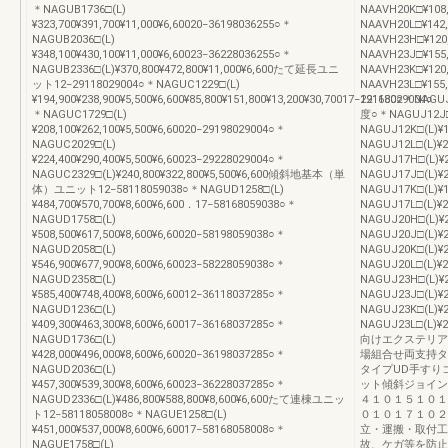
＊NAGUB1736□(L)
NAAVH20K□¥10
¥323,700¥391,700¥11,000¥6,60020−36198036255○＊
NAAVH20L□¥14
NAGUB2036□(L)
NAAVH23H□¥12
¥348,100¥430,100¥11,000¥6,60023−36228036255○＊
NAAVH23J□¥15
NAGUB2336□(L)¥370,800¥472,800¥11,000¥6,600たて延長ユニ
NAAVH23K□¥12
ット12−29118029004○＊NAGUC1229□(L)
NAAVH23L□¥1
¥194,900¥238,900¥5,500¥6,600¥85,800¥151,800¥13,200¥30,70017−29168029004○
121180○＊NAGUJ
＊NAGUC1729□(L)
度○＊NAGUJ12J□
¥208,100¥262,100¥5,500¥6,60020−29198029004○＊
NAGUJ12K□(L)
NAGUC2029□(L)
NAGUJ12L□(L)
¥224,400¥290,400¥5,500¥6,60023−29228029004○＊
NAGUJ17H□(L)
NAGUC2329□(L)¥240,800¥322,800¥5,500¥6,600傾斜地基本（単
NAGUJ17J□(L)
体）ユニット12−58118059038○＊NAGUD1258□(L)
NAGUJ17K□(L)
¥484,700¥570,700¥8,600¥6,600．17−58168059038○＊
NAGUJ17L□(L)
NAGUD1758□(L)
NAGUJ20H□(L)
¥508,500¥617,500¥8,600¥6,60020−58198059038○＊
NAGUJ20J□(L)
NAGUD2058□(L)
NAGUJ20K□(L)
¥546,900¥677,900¥8,600¥6,60023−58228059038○＊
NAGUJ20L□(L)
NAGUD2358□(L)
NAGUJ23H□(L)
¥585,400¥748,400¥8,600¥6,60012−36118037285○＊
NAGUJ23J□(L)
NAGUD1236□(L)
NAGUJ23K□(L)
¥409,300¥463,300¥8,600¥6,60017−36168037285○＊
NAGUJ23L□(L
NAGUD1736□(L)
向けエクステリア
¥428,000¥496,000¥8,600¥6,60020−36198037285○＊
場組合せ両支持タ
NAGUD2036□(L)
タイプUD手すり
¥457,300¥539,300¥8,600¥6,60023−36228037285○＊
ット傾斜ジョイン
NAGUD2336□(L)¥486,800¥588,800¥8,600¥6,600たて連棟ユニッ
４１０１５１０１
ト12−58118058008○＊NAGUE1258□(L)
０１０１７１０２
¥451,000¥537,000¥8,600¥6,60017−58168058008○＊
立・運搬・取付工
NAGUE1758□(L)
故、ケガ等を防止