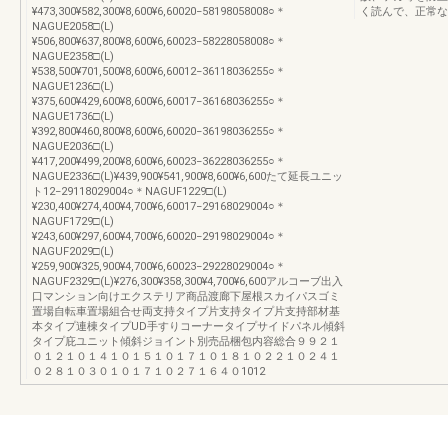
¥473,300¥582,300¥8,600¥6,60020−58198058008○＊
く読んで、正常な
NAGUE2058□(L)
¥506,800¥637,800¥8,600¥6,60023−58228058008○＊
NAGUE2358□(L)
¥538,500¥701,500¥8,600¥6,60012−36118036255○＊
NAGUE1236□(L)
¥375,600¥429,600¥8,600¥6,60017−36168036255○＊
NAGUE1736□(L)
¥392,800¥460,800¥8,600¥6,60020−36198036255○＊
NAGUE2036□(L)
¥417,200¥499,200¥8,600¥6,60023−36228036255○＊
NAGUE2336□(L)¥439,900¥541,900¥8,600¥6,600たて延長ユニッ
ト12−29118029004○＊NAGUF1229□(L)
¥230,400¥274,400¥4,700¥6,60017−29168029004○＊
NAGUF1729□(L)
¥243,600¥297,600¥4,700¥6,60020−29198029004○＊
NAGUF2029□(L)
¥259,900¥325,900¥4,700¥6,60023−29228029004○＊
NAGUF2329□(L)¥276,300¥358,300¥4,700¥6,600アルコーブ出入
口マンション向けエクステリア商品渡廊下屋根スカイパスゴミ
置場自転車置場組合せ両支持タイプ片支持タイプ片支持部材基
本タイプ連棟タイプUD手すりコーナータイプサイドパネル傾斜
タイプ庇ユニット傾斜ジョイント別売品梱包内容総合９９２１
０１２１０１４１０１５１０１７１０１８１０２２１０２４１
０２８１０３０１０１７１０２７１６４０1012