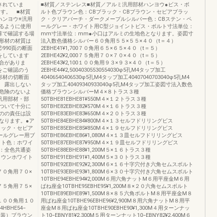
されていま
■材質／ステンレス■材質／アルミ汎用部材ハンヨウ●ビス・ボ
す。 ■材質
ルト色ブラウン色：CBブラック・CBブラウン・セピアブラッ
ハンヨウ※汎用
ク・クリアバーチ・ダークメープルシルバー色：CBステン・ペ
るように使用
ールグレー・ホワイト用C型ジョイントビス・ボルト寸法単位：
算で確認する場
mm寸法単位：mm●小口はアルミの生地色となります。姿図寸
形材の材質は
法入数色価格シルバー６０角用５５×５５×４０（t＝４）
②990頁の断面
2EBHE41¥1,700７０角用６５×６５×４０（t＝５）
をしています
2EBHE42¥2,000７５角用７０×７０×４０（t＝５）
合がありま
2EBHE43¥2,100１００角用９３×９３×４０（t＝５）
をご確認のう
2EBHE44¥2,50040305530554030φ5孔M4タップ加工
形材の切断面
40406540406530φ5孔M4タップ加工40407040703040φ5孔M4
 露出しない
タップ加工40409340933040φ5孔M4タップ加工姿図寸法入数色
危険のないよ
価格ブラウンシルバーM４×８トラス３種
汎用部材・部
50TBHE81EBHE81¥550M４×１２トラス３種
ついて十分に
50TBHE82EBHE82¥570M４×１６トラス３種
のの責任は設
50TBHE83EBHE83¥650M４×２０トラス３種
なります。●ア
50TBHE84EBHE84¥800M４×１３セルフドリリングビス
ラック・セピア
50TBHE85EBHE85¥850M４×１９セルフドリリングビス
ールグレー用ブ
50TBHE86EBHE86¥1,080M４×１３皿セルフドリリングビス
イト色：ホワイ
50TBHE87EBHE87¥950M４×１９皿セルフドリリングビス
：全色共通姿
50TBHE88EBHE88¥1,200M５×１６トラス３種
ラウンホワイト
50TBHE91EBHE91¥1,400M５×３０トラス３種
）
50TBHE92EBHE92¥2,300M６×１６十字穴付き六角セムスボルト
900７０角用７０×
10TBHE93EBHE93¥1,800M６×３０十字穴付き六角セムスボルト
10TBHE94EBHE94¥2,000M６用六角ナットM６用平座金M６用
300７５角用７５×
ばね座金10TBHE95EBHE95¥1,200M８×２０六角セムスボルト
10TBHE89EBHE89¥1,500M８×８５六角ボルトM８用平座金M８
600１００角用１０
用ばね座金10TBHE96EBHE96¥2,900M８用六角ナットM８用平
HBHE54−
座金M８用ばね座金10TBHE90EBHE90¥1,300M４用ターンナッ
塗装）ブラウン
ト10−EBNY81¥2,300M５用ターンナット10−EBNY82¥2,400M６