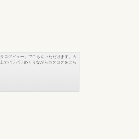
タログビュー」でごらんいただけます。カ
b上でパラパラめくりながらカタログをごら