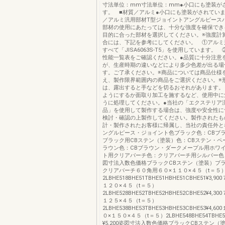
寸法単位：mm寸法単位：mm●小口にも塗装が
す。 ■材質／アルミ●小口にも塗装がされていま
／アルミ汎用部材T型ジョイントアングルピース
部材の使用にあたっては、十分な強度を確保でき
目的に合った部材を選択してください。※強度計
合には、下記を参考にしてください。 ①アルミ
すべて「JISA6063S-T5」を使用しています。 
性能一覧表をご確認ください。●品質に十分注意
が、生産時期の違いなどにより多少色差が出る場
す。ご了承ください。※商品については商品仕様
え、製作限界範囲内の商品をご選択ください。※
は、露出すると手などを切るおそれがあります。
ようにするか面取り加工を施するなど、使用中に
うに処理してください。●当社の「エクステリア
品」を使用して製作する場合は、強度や安全性に
検討・確認の上製作してください。製作されたも
計・製作されたお客様に帰属し、当社の責任外と
ングルピース・ジョイント色ブラック色：CBブ
ブラック用CBステン（塗装）色：CBステン・ペ
ラウン色：CBブラウン・ダークメープル用ホワ
ト用クリアバーチ色：クリアバーチ用シルバー色
図寸法入数色価格ブラックCBステン（塗装）ブ
クリアバーチ６０角用６０×１１０×４５（t＝５
2LBHE518BHE51TBHE51HBHE51CBHE51¥3,
１２０×４５（t＝５）
2LBHE528BHE52TBHE52HBHE52CBHE52¥4,
１２５×４５（t＝５）
2LBHE538BHE53TBHE53HBHE53CBHE53¥4,
０×１５０×４５（t＝５）2LBHE548BHE54TBHE54
¥5,200姿図寸法入数色価格ブラックCBステン（