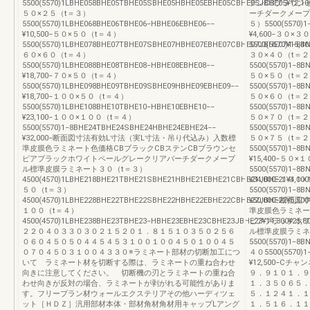
5500(5570)1LBHE058BHE05TBHE05SBHE05HBHE05EBHE05CBHE05JBHE05¥12,100
テンCBブラウン
５０×２５（t＝３）
ーチダークメープ
5500(5570)1LBHE068BHE06TBHE06−HBHE06EBHE06−−
５）5500(5570)1
¥10,500−５０×５０（t＝４）
¥4,600−３０×
5500(5570)1LBHE078BHE07TBHE07SBHE07HBHE07EBHE07CBHE07JBHE07¥15,400
5500(5570)1−8
６０×６０（t＝４）
３０×４０（t＝
5500(5570)1LBHE088BHE08TBHE08−HBHE08EBHE08−−
5500(5570)1−8
¥18,700−７０×５０（t＝４）
５０×５０（t＝
5500(5570)1LBHE098BHE09TBHE09SBHE09HBHE09EBHE09−−
5500(5570)1−8
¥18,700−１００×５０（t＝４）
５０×６０（t＝
5500(5570)1LBHE108BHE10TBHE10−HBHE10EBHE10−−
5500(5570)1−8
¥23,100−１００×１００（t＝４）
５０×７０（t＝
5500(5570)1−8BHE24TBHE24SBHE24HBHE24EBHE24−−
5500(5570)1−8
¥32,000−断面図寸法有効L寸法（実L寸法・吊り代込み）入数標
５０×７５（t＝
準皮膜色ラミネート色価格CBブラックCBステンCBブラウンセ
5500(5570)1−8
ピアブラックホワイトペールグレークリアバーチダークメープ
¥15,400−５０
ル標準皮膜ラミネート３０（t＝３）
5500(5570)1−8
4500(4570)1LBHE218BHE21TBHE21SBHE21HBHE21EBHE21CBHE21JBHE21¥4,100¥
¥34,000−１０
５０（t＝３）
5500(5570)1−8
4500(4570)1LBHE228BHE22TBHE22SBHE22HBHE22EBHE22CBHE22JBHE22¥5,500¥
¥50,000−断
１００（t＝４）
準皮膜色ラミネー
4500(4570)1LBHE238BHE23TBHE23−HBHE23EBHE23CBHE23JBHE23¥14,300¥25,8
ピアブラックホワ
２２０４０３３０３０２１５２０１．８１５１０３５０２５６
ル標準皮膜ラミネ
０６０４５０５０４４５４５３１００１００４５０１００４５
5500(5570)1−8
０７０４５０３１００４３３０※ラミネート部材の切断加工につ
４０5500(5570)1
いて ラミネート材を切断する際は、ラミネートの重ね合わせ
¥12,500−C
向きに注意してください。 切断機の刃とラミネートの重ね合
９．９１０１．９
わせ向きが反対の場合、ラミネートが剥がれる可能性がありま
１．３５０６５．
す。フリープラン材ウォールエクステリアその他ハーディツェ
５．１２４１．１
ット［ＨＤＺ］汎用部材本体・部材角材角材用キャップLアング
１．５１６．１１