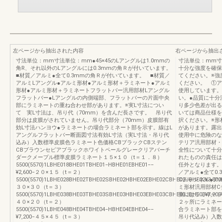
左ページから抽出された内容
右ページから抽出
寸法単位：mm寸法単位：mm●45×45のLアングルは1.0mmの
寸法単位：mm寸
角R、それ以外のLアングルには0.3mmの角Ｒが付いています。
十分な強度を確保
■材質／アルミ●全て0.3mmの角Ｒが付いています。 ■材質／
てください。※強
アルミLアングル●アルミ形材●アルミ形材＋ラミネート●アルミ
ください。 ①アル
形材●アルミ形材＋ラミネートフラットバー汎用部材Lアングル
使用しています。
フラットバー●Lアングルの内側端部、フラットバーの片面中央
い。●品質に十分
部にラミネートの重ね合わせ部があります。※実L寸法につい
り多少色差が出る
て 実L寸法は、吊り代（70mm）を含んだ長さです。 吊り代
いては商品仕様を
部分は皮膜がされていません。吊り代部分（70mm）皮膜部有
択ください。※形
効L寸法ハンヨウ●ラミネートの場合ラミネート部を示す。線はL
があります。露出
アングルフラットバー断面図寸法有効L寸法（実L寸法・吊り代
使用中に危険のな
込み）入数標準皮膜色ラミネート色価格CBブラックCBステン
テリア汎用部材・
CBブラウンセピアブラックホワイトペールグレークリアバーチ
全性について十分
ダークメープル標準皮膜ラミネート１５×１０（t＝１．８）
れたものの責任は
5500(5570)1LBHE018BHE01TBHE01−HBHE01EBHE01−−
任外となります。
¥2,600−２０×１５（t＝２）
／アルミ●全て0
5500(5570)1LBHE028BHE02TBHE02SBHE02HBHE02EBHE02CBHE02JBHE02¥3,800¥
Cチャンネル●ア
３０×３０（t＝３）
ミ形材汎用部材C
5500(5570)1LBHE038BHE03TBHE03SBHE03HBHE03EBHE03CBHE03JBHE03¥7,200¥
側にはラミネート
４０×２０（t＝２）
２ヶ所にラミネー
5500(5570)1LBHE048BHE04TBHE04−HBHE04EBHE04−−
合ラミネート部を
¥7,200−４５×４５（t＝３）
吊り代込み）入数