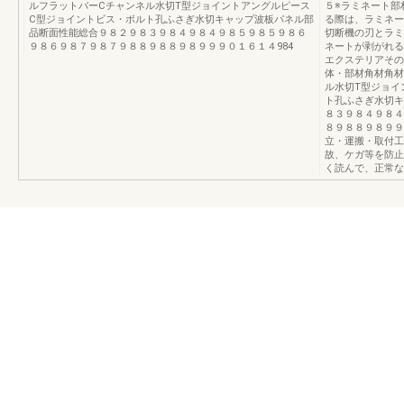
ルフラットバーCチャンネル水切T型ジョイントアングルピース
５※ラミネート部
C型ジョイントビス・ボルト孔ふさぎ水切キャップ波板パネル部
る際は、ラミネ
品断面性能総合９８２９８３９８４９８４９８５９８５９８６
切断機の刃とラミ
９８６９８７９８７９８８９８８９８９９９０１６１４984
ネートが剥がれる
エクステリアその
体・部材角材角材
ル水切T型ジョイ
ト孔ふさぎ水切キ
８３９８４９８４
８９８８９８９９
立・運搬・取付工
故、ケガ等を防止
く読んで、正常な