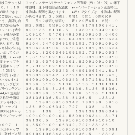
点検口デッキ材
ファインステージⅡデッキフェンス設置時（W：06・09）の床下
００、H：１０
補強材、床下補強部品配置図 ●ハイパーテーション設置時は、
が連結できま
補強材の配置が異なります。 ●W：12タイプは、補強材の配置
にご使用いただ
が異なります。２．５間２．０間１．５間１．０間６尺９
よう、鼻隠し自
尺 尺１２横張り縦張り 尺１２９尺６尺１．５間１．０
体の別売品を
間２．０間２．５間９１０６３４１，８１７９１０６３４１，
セットには表中
８２０１３６．５１３６．５ １３８９１０６３４９１０９
ッキ材が必要
１０９１０４，５４７６３４９１０９１０９１０３，６４０６
すのでご注意
３４９１０９１０９１０３，６４０９１０９１０９１０６３４
あります。取
９１０４，５４７６３４９１０９１０２，７３０９１０９１０
ッキ材の小口を
９１０６３４９１０４，５４７６３４９１０１，８２０６３４
い出してくだ
９１０１，８２０６３４９１０９１０２，７２７９１０６３４
使用。）●パネ
１，８１７９１０９１０６３４２，７３０９１０９１０９１０
護キャップを
６３４３，６３７６３４９１０１，８２０９１０９１０６３４
保護キャップ
２，７３０９１０９１０９１０６３４３，６３７９１０９１０
1.0間6尺
９１０９１０９１０６３４３，６４０９１０６３４１，８１７
付部品（2個／
９１０９１０６３４２，７２７９１０９１０９１０６３４３，
ネルφ４×１
６４０９１０９１０９１０６３４３，６３７１３８１３８１３
リリングビス
８１３６．５１３６．５１３６．５１３６．５１３８１３８１
ブラウンPグレ
３６．５１３６．５１３６．５１３６．５１３６．５１３６．
¥4,400連結部
５１３８１３６．５１３６．５１３６．５１３６．５１３８１
名称記号価格
３８１３８１３６．５１３６．５１３６．５ １３８１３
Pデッキ材小口
８ １３８９１０９１０６３４２，７３０１３６．５９１０
0小口キャップ４
１３６．５９１０６３４２，７２７ １３８ １３８
,200小口キャッ
１３８ １３８ １３８ １３８１３８１３８６３４９
ラウンPサンデ
１０９１０９１０９１０４，５５０９１０６３４１，８１７１
３８１３６．５ １３８９１０９１０６３４９１０９１０
材L＝９０７ １
４，５５０９１０９１０６３４２，７２７１３８１３６．
小口キャップ
５ １３８９１０９１０９１０９１０６３４４，５５０９１
１０個、取付ビス部
０９１０９１０６３４３，６３７１３６．５ １３８１３