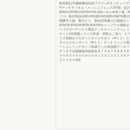
材名称記号価格梱包内容ブラウンPサンディーブ
Pデッキ下パネル（メッシュフェンスDP型）忍
BFBK31BFBK31BFBK31¥5,200パネル本体１
７０）取付部品SBEH95SBEH95SBEH95¥700
間継手２個、取付ビス、取付説明書小口保護キャ
BFBG81BFBG81BFBG81¥700キャップ２０個
ーゴラガーデンＥＸ商品デッキオーニングトレリ
テージⅡ木樹脂シリーズ本体・部材よこ張り・た
り２段納まりモダンスタイルモダン（W１２）ス
タイルスタンダード（W１２）デッキフェンス用
ーションベンチタイプ高床デッキ高強度デッキフ
デッキ寸法図梱包内容総合８７６８７８８８０８
９４９０４９０６９０８９１０９１２９１４９３
２１３９４930