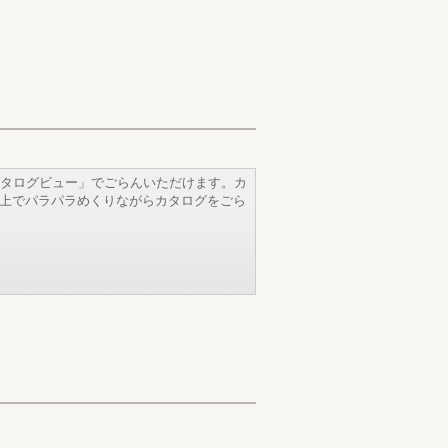
タログビュー」でごらんいただけます。カ
b上でパラパラめくりながらカタログをごら