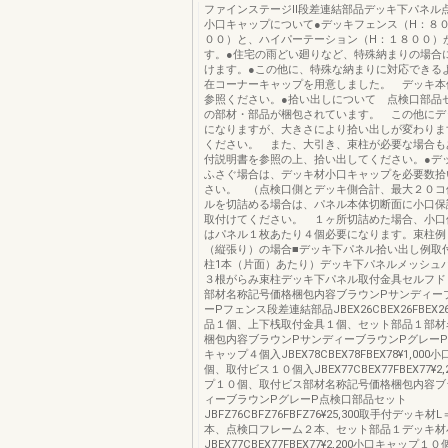
ファインステージⅡ段差連結部品デッキ下パネル
小口キャップについて●デッキフェンス（H：８
００）と、ハイパーテーション（H：１８００）
す。●住宅の雨どい廻りなど、特殊納まりの場合
けます。●この他に、特殊な納まりに対応できる
在コーナーキャップを用意しました。 デッキ本
参照ください。●拾い出しについて 点検口部品
の部材・部品が梱包されています。 この他にデ
になりますが、大きさにより拾い出しが変わりま
ください。 また、大引き、束柱が必要な場合も
付説明書を参照の上、拾い出してください。●デ
ふさぐ場合は、デッキ材小口キャップを必要数拾
さい。 （点検口側とデッキ側合計、最大２０コ
ルを切詰める場合は、パネル本体切断面に小口保
取付けてください。 １ヶ所切詰めた場合、小口
はパネル１枚あたり４個必要になります。束柱例：
（縦張り）の場合■デッキ下パネル拾い出し例取
柱1本（片面）あたり）デッキ下パネルメッシュパ
３根がらみ束柱デッキ下パネル取付金具セルフド
部材名称記号価格梱包内容ブラウンPサンディー
ーPフェンス段差連結部品JBEX26CBEX26FBEX26
品１個、上下桟取付金具１個、セット部品１部材
梱包内容ブラウンPサンディーブラウンPグレー
キャップ４個入JBEX78CBEX78FBEX78¥1,00
個、取付ビス１０個入JBEX77CBEX77FBEX77¥2
プ１０個、取付ビス部材名称記号価格梱包内容ブ
ィーブラウンPグレーP点検口部品セット
JBFZ76CBFZ76FBFZ76¥25,300取手付デッキ
本、点検口フレーム２本、セット部品１デッキ材
JBEX77CBEX77FBEX77¥2,200小口キャップ