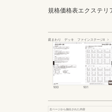
規格価格表エクステリア編_20
庭まわり デッキ ファインステージⅡ
930
931
左ページから抽出された内容