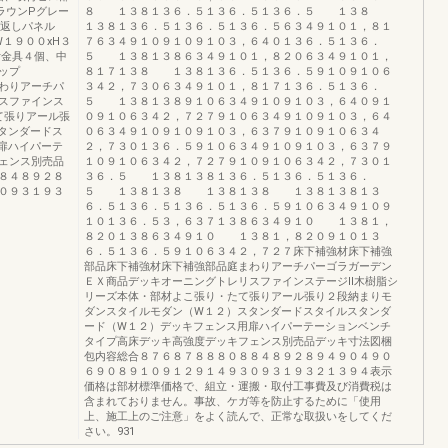
ラウンPグレー
８ １３８１３６．５１３６．５１３６．５ １３８
び返しパネル
１３８１３６．５１３６．５１３６．５６３４９１０１，８１
枚（W１９００xH３
７６３４９１０９１０９１０３，６４０１３６．５１３６．
取付金具４個、中
５ １３８１３８６３４９１０１，８２０６３４９１０１，
ップ
８１７１３８ １３８１３６．５１３６．５９１０９１０６
庭まわりアーチパ
３４２，７３０６３４９１０１，８１７１３６．５１３６．
スファインス
５ １３８１３８９１０６３４９１０９１０３，６４０９１
て張りアール張
０９１０６３４２，７２７９１０６３４９１０９１０３，６４
タンダードス
０６３４９１０９１０９１０３，６３７９１０９１０６３４
扉ハイパーテ
２，７３０１３６．５９１０６３４９１０９１０３，６３７９
ェンス別売品
１０９１０６３４２，７２７９１０９１０６３４２，７３０１
８４８９２８
３６．５ １３８１３８１３６．５１３６．５１３６．
０９３１９３
５ １３８１３８ １３８１３８ １３８１３８１３
６．５１３６．５１３６．５１３６．５９１０６３４９１０９
１０１３６．５３，６３７１３８６３４９１０ １３８１，
８２０１３８６３４９１０ １３８１，８２０９１０１３
６．５１３６．５９１０６３４２，７２７床下補強材床下補強
部品床下補強材床下補強部品庭まわりアーチパーゴラガーデン
ＥＸ商品デッキオーニングトレリスファインステージⅡ木樹脂シ
リーズ本体・部材よこ張り・たて張りアール張り２段納まりモ
ダンスタイルモダン（W１２）スタンダードスタイルスタンダ
ード（W１２）デッキフェンス用扉ハイパーテーションベンチ
タイプ高床デッキ高強度デッキフェンス別売品デッキ寸法図梱
包内容総合８７６８７８８８０８８４８９２８９４９０４９０
６９０８９１０９１２９１４９３０９３１９３２１３９４表示
価格は部材標準価格で、組立・運搬・取付工事費及び消費税は
含まれておりません。事故、ケガ等を防止するために「使用
上、施工上のご注意」をよく読んで、正常な取扱いをしてくだ
さい。931