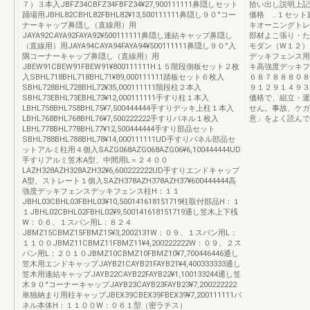
７）３本入JBFZ34CBFZ34FBFZ34¥27,900111111鼻隠しセット
拾い出し説明上記
踊場用JBHL82CBHL82FBHL82¥13,500111111鼻隠し９０°コー
価格 …１セット
ナーキャップ鼻隠し（直線用）用
キオーニングトレ
JAYA92CAYA92FAYA92¥500111111鼻隠し連結キャップ鼻隠し
部材よこ張り・た
（直線用）用JAYA94CAYA94FAYA94¥500111111鼻隠し９０°入
モダン（W１２）
隅コーナーキャップ鼻隠し（直線用）用
デッキフェンス用
JBEW91CBEW91FBEW91¥800111111H１５階段側板セット２枚
キ高強度デッキフ
入SBHL718BHL718BHL71¥89,000111111踏板セット６枚入
６８７８８８０８
SBHL728BHL728BHL72¥35,000111111階段柱２本入
９１２９１４９３
SBHL73EBHL73EBHL73¥12,000111111手すり柱１本入
価格で、組立・運
LBHL758BHL758BHL75¥7,500444444手すりデッキ上柱１本入
せん。事故、ケガ
LBHL768BHL768BHL76¥7,500222222手すりパネル１枚入
意」をよく読んで
LBHL778BHL778BHL77¥12,500444444手すり部品セット
SBHL788BHL788BHL78¥14,000111111UD手すりパネル部品セ
ットアルミ柱用４個入SAZG068AZG068AZG06¥6,100444444UD
手すりアルミ笠木A型、中間用L＝２４００
LAZH328AZH328AZH32¥6,600222222UD手すりエンドキャップ
A型、ストレート１個入SAZH378AZH378AZH37¥600444444高
強度デッキフェンスデッキフェンス柱H：１１
JBHL03CBHL03FBHL03¥10,500141618151719柱取付部品H：１
１JBHL02CBHL02FBHL02¥9,500141618151719通し笠木上下桟
W：０６、１スパン用L：８２４
JBMZ15CBMZ15FBMZ15¥3,2002131W：０９、１スパン用L：
１１００JBMZ11CBMZ11FBMZ11¥4,200222222W：０９、２ス
パン用L：２０１０JBMZ10CBMZ10FBMZ10¥7,700446446通し
笠木用エンドキャップJAYB21CAYB21FAYB21¥4,400333333通し
笠木用連結キャップJAYB22CAYB22FAYB22¥1,100133244通し笠
木９０°コーナーキャップJAYB23CAYB23FAYB23¥7,200222222
単独納まり用柱キャップJBEX39CBEX39FBEX39¥7,200111111パ
ネル本体H：１１００W：０６１型（密ラチス）