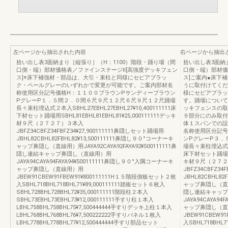
左ページから抽出された内容
右ページから抽出
拾い出し表3面納まり［縦張り］（H：1100）階段・踊り場（間
拾い出し表3面納
口側・端）部材価格表／ファインステージⅡ[高強度デッキフェン
口側・端）部材価
ス]※床下補強材・部品は、大引・束柱と同様にセピアブラッ
ス]ご案内●床下
ク・ペールグレーのいずれかで変更が可能です。ご案内部材名
うに取付けてくだ
称使用区分記号価格H：１１００ブラウンPサンディーブラウン
様にセピアブラッ
PグレーP１．５間２．０間６尺９尺１２尺６尺９尺１２尺踊場
す。踊場について
長々束柱埋込式２本入SBHL27EBHL27EBHL27¥10,400111111床
ッキフェンスの取
下材セット踊場用SBHL81EBHL81EBHL81¥25,000111111デッキ
９部分にのみ取付
材９尺（２７２７）３本入
体１スパンでの設
JBFZ34CBFZ34FBFZ34¥27,900111111鼻隠しセット踊場用
名称使用区分記号
JBHL82CBHL82FBHL82¥13,500111111鼻隠し９０°コーナーキ
ンPグレーP３．
ャップ鼻隠し（直線用）用JAYA92CAYA92FAYA92¥500111111鼻
場長々束柱埋込式２本入
隠し連結キャップ鼻隠し（直線用）用
床下材セット踊場用SB
JAYA94CAYA94FAYA94¥500111111鼻隠し９０°入隅コーナーキ
キ材９尺（２７２
ャップ鼻隠し（直線用）用
JBFZ34CBFZ34
JBEW91CBEW91FBEW91¥800111111H１５階段側板セット２枚
JBHL82CBHL8
入SBHL718BHL718BHL71¥89,000111111踏板セット６枚入
ャップ鼻隠し（直線用）
SBHL728BHL728BHL72¥35,000111111階段柱２本入
隠し連結キャップ
SBHL73EBHL73EBHL73¥12,000111111手すり柱１本入
JAYA94CAYA9
LBHL758BHL758BHL75¥7,500444444手すりデッキ上柱１本入
ャップ鼻隠し（直
LBHL768BHL768BHL76¥7,500222222手すりパネル１枚入
JBEW91CBEW9
LBHL778BHL778BHL77¥12,500444444手すり部品セット
入SBHL718BHL7