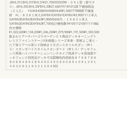
JBHL31CBHL31FBHL31¥21,700333333W：０９１型（密ラチ
ス）JBHL33CBHL33FBHL33¥27,600791181012床下補強部品
（２コ入） ※SAYA458AYA458AYA45¥1,500777888床下補強
材 ※L：８３８１本入SAYB61EAYB61EAYB61¥3,900111２本入
SAYB63EAYB63EAYB63¥7,800456567L：１６８０１本入
SAYB62EAYB62EAYB62¥7,700合計梱包数94105112100111118組
合せ価格
¥1,022,600¥1,134,200¥1,246,200¥1,079,900¥1,191,500¥1,303,500
庭まわりアーチパーゴラガーデンＥＸ商品デッキオーニングト
レリスファインステージⅡ木樹脂シリーズ本体・部材よこ張り・
たて張りアール張り２段納まりモダンスタイルモダン（W１
２）スタンダードスタイルスタンダード（W１２）デッキフェ
ンス用扉ハイパーテーションベンチタイプ高床デッキ高強度デ
ッキフェンス別売品デッキ寸法図梱包内容総合８７６８７８８
８０８８４８９２８９４９０４９０６９０８９１０９１２９１
４９３０９３１９３２１３９４922