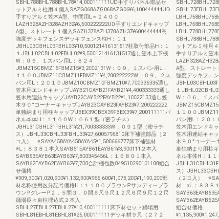
SBHL788BHL788BHL78¥14,000111111UD手すりパネル部品セ
SBHL728BHL72
ットアルミ柱用４個入SAZG068AZG068AZG06¥6,100444444UD
SBHL73EBHL73
手すりアルミ笠木A型、中間用L＝２４００
LBHL758BHL7
LAZH328AZH328AZH32¥6,600222222UD手すりエンドキャップ
LBHL768BHL76
A型、ストレート１個入SAZH378AZH378AZH37¥600444444高
LBHL778BHL77
強度デッキフェンスデッキフェンス柱H：１１
SBHL788BHL78
JBHL03CBHL03FBHL03¥10,500121416131517柱取付部品H：１
ットアルミ柱用４個入S
１JBHL02CBHL02FBHL02¥9,500121416131517通し笠木上下桟
手すりアルミ笠木
W：０６、１スパン用L：８２４
LAZH328AZH3
JBMZ15CBMZ15FBMZ15¥3,2002131W：０９、１スパン用L：
A型、ストレート１個入
１１００JBMZ11CBMZ11FBMZ11¥4,200222222W：０９、２ス
強度デッキフェン
パン用L：２０１０JBMZ10CBMZ10FBMZ10¥7,700335335通し
JBHL03CBHL03
笠木用エンドキャップJAYB21CAYB21FAYB21¥4,400333333通し
１JBHL02CBHL0
笠木用連結キャップJAYB22CAYB22FAYB22¥1,10022133通し笠
W：０６、１スパ
木９０°コーナーキャップJAYB23CAYB23FAYB23¥7,200222222
JBMZ15CBMZ1
単独納まり用柱キャップJBEX39CBEX39FBEX39¥7,200111111パ
１１００JBMZ11C
ネル本体H：１１００W：０６１型（密ラチス）
パン用L：２０１０JB
JBHL31CBHL31FBHL31¥21,700333333W：０９１型（密ラチ
笠木用エンドキャップJ
ス）JBHL33CBHL33FBHL33¥27,6005796810床下補強部品（２
笠木用連結キャップJA
コ入） ※SAYA458AYA458AYA45¥1,500666777床下補強材
木９０°コーナーキャッ
※L：８３８１本入SAYB61EAYB61EAYB61¥3,900111２本入
単独納まり用柱キャップ
SAYB63EAYB63EAYB63¥7,800345456L：１６８０１本入
ネル本体H：１１
SAYB62EAYB62EAYB62¥7,700合計梱包数849510290101108組合
JBHL31CBHL3
せ価格
ス）JBHL33CBHL
¥909,300¥1,020,900¥1,132,900¥966,600¥1,078,200¥1,190,200部
（２コ入） ※SAYA4
材名称使用区分記号価格H：１１００ブラウンPサンディーブラ
材 ※L：８３８１本入
ウンPグレーP２．５間３．０間６尺９尺１２尺６尺９尺１２尺
SAYB63EAYB63
踊場長々束柱埋込式２本入
SAYB62EAYB62E
SBHL27EBHL27EBHL27¥10,400111111床下材セット踊場用
組合せ価格
SBHL81EBHL81EBHL81¥25,000111111デッキ材９尺（２７２
¥1,135,900¥1,247