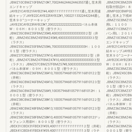
JBMZ10CBMZ10FBMZ10¥7,7002446244624463557通し笠木用
JBMZ09CBMZ09F
エンドキャップ
柱取付部品H：８
JAYB21CAYB21FAYB21¥4,4001111111111111111通し笠木用連
JBMP02CBMP02F
結キャップJAYB22CAYB22FAYB22¥1,10022113322442244通し
通し笠木上下桟W
笠木９０°コーナーキャップ
JBMZ15CBMZ1
JAYB23CAYB23FAYB23¥7,2002222222222222222パネル本体
用L：１１００
W：０６H：８００１型（密ラチス）
JBMZ11CBMZ11
JBMZ35CBMZ35FBMZ35¥8,4003333333333333333２型（井
パン用L：２０１
桁）JBMZ45CBMZ45FBMZ45¥8,4003333333333333333３型
JBMZ10CBMZ10
（ラチス）
エンドキャップ
JBMZ55CBMZ55FBMZ55¥6,7003333333333333333H：１００
JAYB21CAYB21F
０１型（密ラチス）
結キャップJAYB22C
JBMZ37CBMZ37FBMZ37¥10,4003333333333333333２型（井
笠木９０°コーナ
桁）JBMZ47CBMZ47FBMZ47¥10,4003333333333333333３型
JAYB23CAYB23F
（ラチス）JBMZ57CBMZ57FBMZ57¥8,5003333333333333333
W：０６H：８０
パネル本体W：０９H：８００１型（密ラチス）
JBMZ35CBMZ35
JBMZ36CBMZ36FBMZ36¥10,70035794681057911681012２型
桁）JBMZ45CBMZ
（井桁）
（ラチス）
JBMZ46CBMZ46FBMZ46¥10,70035794681057911681012３型
JBMZ55CBMZ55
（ラチス）
０１型（密ラチス
JBMZ56CBMZ56FBMZ56¥9,10035794681057911681012H：１
JBMZ37CBMZ37
０００１型（密ラチス）
桁）JBMZ47CBMZ
JBMZ38CBMZ38FBMZ38¥13,10035794681057911681012２型
（ラチス）JBMZ57C
（井桁）
パネル本体W：０
JBMZ48CBMZ48FBMZ48¥13,10035794681057911681012３型
JBMZ36CBMZ36F
（ラチス）
（井桁）
JBMZ58CBMZ58FBMZ58¥10,40035794681057911681012デッ
JBMZ46CBMZ46F
キフェンス用扉H：８００１型（密ラチス）
（ラチス）
JBEX31CBEX31FBEX31¥59,4001111111111111111２型（井桁）
JBMZ56CBMZ56F
JBEX41CBEX41FBEX41¥59,4001111111111111111３型（ラチ
０００１型（密ラ