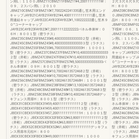
ン用L：１１００JBMZ11CBMZ11FBMZ11¥4,20011111111W：
２尺３尺６尺９尺
０９、２スパン用L：２０１０
H：８００
JBMZ10CBMZ10FBMZ10¥7,7002242241335通し笠木用エンド
JBMZ08CBMZ08
キャップJAYB21CAYB21FAYB21¥4,400111111111111通し笠木
０JBMZ09CBMZ0
用連結キャップJAYB22CAYB22FAYB22¥1,100222222通し笠木９
品H：８００・H
０°コーナーキャップ
JBMP02CBMP02
JAYB23CAYB23FAYB23¥7,200111122222222パネル本体W：０
下桟W：０６、１
６H：８００１型（密ラチス）
JBMZ15CBMZ15
JBMZ35CBMZ35FBMZ35¥8,400333333333333２型（井桁）
ン用L：１１００JBM
JBMZ45CBMZ45FBMZ45¥8,400333333333333３型（ラチス）
０９、２スパン用
JBMZ55CBMZ55FBMZ55¥6,700333333333333H：１０００１
JBMZ10CBMZ1
型（密ラチス）JBMZ37CBMZ37FBMZ37¥10,400333333333333
キャップJAYB21CA
２型（井桁）JBMZ47CBMZ47FBMZ47¥10,400333333333333３
用連結キャップJAYB
型（ラチス）JBMZ57CBMZ57FBMZ57¥8,500333333333333パ
０°コーナーキャ
ネル本体W：０９H：８００１型（密ラチス）
JAYB23CAYB23
JBMZ36CBMZ36FBMZ36¥10,70024613572468２型（井桁）
６H：８００１型
JBMZ46CBMZ46FBMZ46¥10,70024613572468３型（ラチス）
JBMZ35CBMZ35
JBMZ56CBMZ56FBMZ56¥9,10024613572468H：１０００１型
JBMZ45CBMZ45
（密ラチス）JBMZ38CBMZ38FBMZ38¥13,10024613572468２
JBMZ55CBMZ55
型（井桁）JBMZ48CBMZ48FBMZ48¥13,10024613572468３型
型（密ラチス）JBMZ3
（ラチス）JBMZ58CBMZ58FBMZ58¥10,40024613572468デッ
２型（井桁）JBMZ47
キフェンス用扉H：８００１型（密ラチス）
型（ラチス）JBMZ57
JBEX31CBEX31FBEX31¥59,400111111111111２型（井桁）
ネル本体W：０９
JBEX41CBEX41FBEX41¥59,400111111111111３型（ラチス）
JBMZ36CBMZ36
JBEX51CBEX51FBEX51¥57,200111111111111H：１０００１型
JBMZ46CBMZ46
（密ラチス）JBEX32CBEX32FBEX32¥63,800111111111111２型
JBMZ56CBMZ56
（井桁）JBEX42CBEX42FBEX42¥63,800111111111111３型（ラ
（密ラチス）JBMZ38
チス）JBEX52CBEX52FBEX52¥61,600111111111111デッキフェ
型（井桁）JBMZ48C
ンス用扉吊元柱H：８００
（ラチス）JBMZ58C
JBEX33CBEX33FBEX33¥49,000111111111111H：１０００
キフェンス用扉H