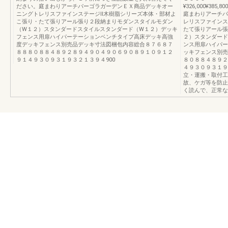
ださい。庭まわりアーチパーゴラガーデンＥＸ商品デッキオー
¥326,000¥385,800
ニングトレリスファインステージⅡ木樹脂シリーズ本体・部材よ
庭まわりアーチパ
こ張り・たて張りアール張り２段納まりモダンスタイルモダン
レリスファインス
（W１２）スタンダードスタイルスタンダード（W１２）デッキ
たて張りアール張
フェンス用扉ハイパーテーションベンチタイプ高床デッキ高強
２）スタンダード
度デッキフェンス別売品デッキ寸法図梱包内容総合８７６８７
ンス用扉ハイパー
８８８０８８４８９２８９４９０４９０６９０８９１０９１２
ッキフェンス別売
９１４９３０９３１９３２１３９４900
８０８８４８９２
４９３０９３１９
立・運搬・取付工
故、ケガ等を防止
く読んで、正常な