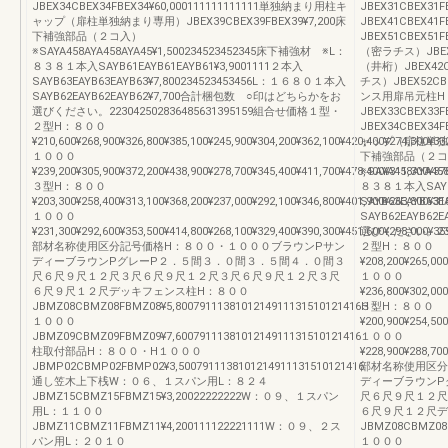
JBEX34CBEX34FBEX34¥60,000111111111111単独納まり用柱キ
JBEX31CBEX31
ャップ（扉柱単独納まり専用）JBEX39CBEX39FBEX39¥7,200床
JBEX41CBEX41
下補強部品（２コ入）
JBEX51CBEX51
※SAYA458AYA458AYA45¥1,500234523452345床下補強材 ※L：
（密ラチス）JBEX32
８３８１本入SAYB61EAYB61EAYB61¥3,9001111２本入
（井桁）JBEX42CB
SAYB63EAYB63EAYB63¥7,800234523453456L：１６８０１本入
チス）JBEX52CBE
SAYB62EAYB62EAYB62¥7,700合計梱包数 ○印はどちらかをお
ンス用扉吊元柱H
選びください。223042502836485631395159組合せ価格１型・
JBEX33CBEX33F
２型H：８００
JBEX34CBEX34
¥210,600¥268,900¥326,800¥385,100¥245,900¥304,200¥362,100¥420,400¥274,300¥3
ャップ（扉柱単独納ま
１０００
下補強部品（２
¥239,200¥305,900¥372,200¥438,900¥278,700¥345,400¥411,700¥478,400¥311,300¥37
※SAYA458AYA4
３型H：８００
８３８１本入SAYB61
¥203,300¥258,400¥313,100¥368,200¥237,000¥292,100¥346,800¥401,900¥263,800¥3
SAYB63EAYB63
１０００
SAYB62EAYB6
¥231,300¥292,600¥353,500¥414,800¥268,100¥329,400¥390,300¥451,600¥298,000¥35
選びください。2330
部材名称使用区分記号価格H：８００・１０００ブラウンPサン
２型H：８００
ディーブラウンPグレーP２．５間３．０間３．５間４．０間３
¥208,200¥265,00
尺６尺９尺１２尺３尺６尺９尺１２尺３尺６尺９尺１２尺３尺
１０００
６尺９尺１２尺デッキフェンス柱H：８００
¥236,800¥302,000
JBMZ08CBMZ08FBMZ08¥5,8007911138101214911131510121416H：
３型H：８００
１０００
¥200,900¥254,50
JBMZ09CBMZ09FBMZ09¥7,6007911138101214911131510121416
１０００
柱取付部品H：８００・H１０００
¥228,900¥288,700
JBMP02CBMP02FBMP02¥3,5007911138101214911131510121416
部材名称使用区分
通し笠木上下桟W：０６、１スパン用L：８２４
ディーブラウンP
JBMZ15CBMZ15FBMZ15¥3,20022222222W：０９、１スパン
尺６尺９尺１２尺
用L：１１００
６尺９尺１２尺デ
JBMZ11CBMZ11FBMZ11¥4,200111122221111W：０９、２ス
JBMZ08CBMZ08F
パン用L：２０１０
１０００