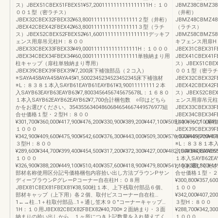
ス）JBEX51CBEX51FBEX51¥57,2001111111111111111H：１０
JBMZ38CBMZ38F
００１型（密ラチス）
（井桁）
JBEX32CBEX32FBEX32¥63,8001111111111111111２型（井桁）
JBMZ48CBMZ48F
JBEX42CBEX42FBEX42¥63,8001111111111111111３型（ラチ
（ラチス）
ス）JBEX52CBEX52FBEX52¥61,6001111111111111111デッキフ
JBMZ58CBMZ58F
ェンス用扉吊元柱H：８００
キフェンス用扉H
JBEX33CBEX33FBEX33¥49,0001111111111111111H：１０００
JBEX31CBEX31F
JBEX34CBEX34FBEX34¥60,0001111111111111111単独納まり用
JBEX41CBEX41F
柱キャップ（扉柱単独納まり専用）
ス）JBEX51CBEX5
JBEX39CBEX39FBEX39¥7,200床下補強部品（２コ入）
００１型（密ラチ
※SAYA458AYA458AYA45¥1,5002345234523452345床下補強材
JBEX32CBEX32F
※L：８３８１本入SAYB61EAYB61EAYB61¥3,90011111111２本
JBEX42CBEX42F
入SAYB63EAYB63EAYB63¥7,8003456456745675678L：１６８０
ス）JBEX52CBEX5
１本入SAYB62EAYB62EAYB62¥7,700合計梱包数 ○印はどちら
ェンス用扉吊元柱
かをお選びください。35435563404860684654667449576977組
JBEX33CBEX33F
合せ価格１型・２型H：８００
JBEX34CBEX34F
¥301,700¥360,000¥417,900¥476,200¥330,900¥389,200¥447,100¥505,400¥360,100¥4
柱キャップ（扉柱
１０００
JBEX39CBEX
¥342,900¥409,600¥475,900¥542,600¥376,300¥443,000¥509,300¥576,000¥409,700¥47
※SAYA458AYA4
３型H：８００
※L：８３８１本入SAY
¥289,600¥344,700¥399,400¥454,500¥317,200¥372,300¥427,000¥482,100¥344,800¥3
入SAYB63EAYB63
１０００
１本入SAYB62EA
¥326,900¥388,200¥449,100¥510,400¥357,600¥418,900¥479,800¥541,100¥388,300¥44
かをお選びください。36
部材名称使用区分記号価格梱包内容拾い出し方法ブラウンPサン
合せ価格１型・２
ディーブラウンPグレーPコーナー自在柱H：０８用
¥300,800¥357,60
JBEX81CBEX81FBEX81¥38,500柱１本、上下桟取付部品６個、
１０００
部材キャップ（上下用）各２個、取付ビスコーナー自在柱…
¥342,000¥407,200
1←→柱…1＋柱取付部品…1＋通し笠木９０°コーナーキャップ…
３型H：８００
1H：１０用JBEX82CBEX82FBEX82¥40,700※２面納まり・３面
¥288,700¥342,30
納まりの拾い出しから、１ヶ所につき上記数量を入れ替えてく
１０００