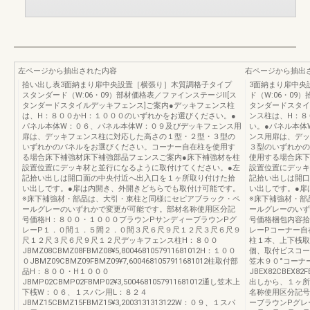
左ページから抽出された内容
右ページから抽出
拾い出し表3面納まり扉中央設置［横張り］木質調格子タイプ
3面納まり扉中央
スタンダード（W:06・09）部材価格表／ファインステージⅡ[ス
ド（W:06・09
タンダードスタイルデッキフェンス]ご案内●デッキフェンス柱
タンダードスタイ
は、H：８００かH：１０００のいずれかをお選びください。●
ンス柱は、H：８
パネル本体W：０６、パネル本体W：０９及びデッキフェンス用
い。●パネル本体
扉は、デッキフェンス柱に対応した高さの１型・２型・３型の
ンス用扉は、デッ
いずれかのパネルをお選びください。コーナー自在柱を使用す
３型のいずれかの
る場合床下補強材床下補強部品フェンスご案内●床下補強材を柱
使用する場合床下
設置位置にデッキ材と並行になるように取付けてください。●左
設置位置にデッキ
記拾い出しは開口面の中央付近へ出入口を１ヶ所取り付けた拾
記拾い出しは開口
い出しです。●扉は内開き、外開きどちらでも取付け可能です。
い出しです。●扉
※床下補強材・部品は、大引・束柱と同様にセピアブラック・ペ
※床下補強材・部
ールグレーのいずれかで変更が可能です。部材名称使用区分記
ールグレーのいず
号価格H：８００・１０００ブラウンPサンディーブラウンPグ
号価格梱包内容拾
レーP１．０間１．５間２．０間３尺６尺９尺１２尺３尺６尺９
レーPコーナー自在柱H
尺１２尺３尺６尺９尺１２尺デッキフェンス柱H：８００
柱１本、上下桟取
JBMZ08CBMZ08FBMZ08¥5,8004681057911681012H：１００
個、取付ビスコー
０JBMZ09CBMZ09FBMZ09¥7,6004681057911681012柱取付部
笠木９０°コーナ
品H：８００・H１０００
JBEX82CBEX8
JBMP02CBMP02FBMP02¥3,5004681057911681012通し笠木上
出しから、１ヶ所
下桟W：０６、１スパン用L：８２４
名称使用区分記号
JBMZ15CBMZ15FBMZ15¥3,2003131313122W：０９、１スパ
ーブラウンPグレ