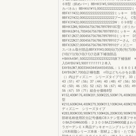
６B型（斜めバー）8BHK51¥5,50022222222222
カパネル）8BHK61¥15,000222222222222222
8BFX11¥22,0002222222222222222ミッキー D
8BFX21¥22,0002222222222222222プーさん C
8BFX31¥22,0002222222222222222W：０９
8BHK52¥6,90045675678678978910C型（ポ
8BHK62¥16,70045675678678978910ミッキー 
8BFX12¥27,00045675678678978910ミッキー 
8BFX22¥27,00045675678678978910プーさん 
8BFX32¥27,00045675678678978910ディズ
スパネル取付部品8BFX91¥3,000(6)(7)(8)(9)(7)(8)(9
(10)(11)(9)(10)(11)(12)床下補強部品
※8AYA45¥1,5002233223322332233床下補強
入EAYB61¥3,90011111111２本入
EAYB63¥7,8003344344544554556L：１６８０
EAYB62¥7,700合計梱包数 ○印はどちらかを
（）内はディズニー シリーズタイプです。33（39
43（51）47（56）37（44）40（48）47（56）5
42（50）46（55）52（62）56（67）46（55）4
56（67）59（71）組合せ価格B型
¥152,400¥176,400¥201,500¥225,500¥176,400¥200
型
¥210,600¥244,400¥279,300¥313,100¥244,400¥278
ディズニー シリーズタイプ
¥283,800¥330,900¥379,100¥426,200¥330,900¥378
部材名称使用区分記号価格CBステン笠木溝フサ
０8AZH04¥600長：２３００8AZZ04¥800庭
ラガーデンＥＸ商品デッキオーニングトレリスフ
ジⅡ木樹脂シリーズ本体・部材よこ張り・たて張