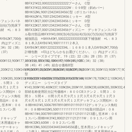
）
8BFX21¥22,000222222222222プーさん C型
8BFX31¥22,000222222222222W：０９B型（斜めバー）
8BHK52¥6,900123423453456C型（ポリカパネル）
8BHK62¥16,700123423453456ミッキー A型
デッキフェンスパネ
8BFX12¥27,000123423453456ミッキー D型
5)(6)(7)(8)床下
8BFX22¥27,000123423453456プーさん C型
下補強材 ※L：８３
8BFX32¥27,000123423453456ディズニー デッキフェンスパネ
ル取付部品8BFX91¥3,000(3)(4)(5)(6)(4)(5)(6)(7)(5)(6)(7)(8)床下
YB62¥7,700合
補強部品 ※8AYA45¥1,500222233333333床下補強材 ※L：８３
）内はディズニ
８１本入EAYB61¥3,900111111２本入
34）32（38）
EAYB63¥7,800122322332334L：１６８０１本入EAYB62¥7,700合
1（37）
計梱包数 ○印はどちらかをお選びください。（）内はディズニ
ー シリーズタイプです。19（22）22（26）28（33）31（37）
800¥153,900¥177,900¥128,800¥152,800¥177,900¥201,900C
25（29）29（34）34（40）38（45）29（34）32（38）
38（45）41（49）組合せ価格B型
,200¥212,100¥245,900¥177,200¥211,000¥245,900¥279,700
¥81,200¥105,200¥128,800¥152,800¥106,300¥130,300¥153,900¥177,900¥1
型
,100¥285,300¥332,400¥237,100¥284,200¥332,400¥379,500
¥110,000¥143,800¥177,200¥211,000¥144,900¥178,700¥212,100¥245,900¥1
２．５間３．０
ディズニー シリーズタイプ
９尺１２尺３
¥143,300¥190,400¥237,100¥284,200¥191,500¥238,600¥285,300¥332,400¥2
ンス間柱H：０
部材名称使用区分記号価格H：８００CBステン２．５間３．０
2デッキフェンス角柱
間３．５間４．０間３尺６尺９尺１２尺３尺６尺９尺１２尺３
柱取付部品H：０８
尺６尺９尺１２尺３尺６尺９尺１２尺デッキフェンス間柱H：０
213通し笠木W：０６
８8BHK01¥5,5006789789108910119101112デッキフェンス角柱
０９１スパン用
H：０８8BHK02¥5,5001111111111111111柱取付部品H：０８
8BHK11¥4,00078910891011910111210111213通し笠木W：０６
用エンドキャップ
１スパン用8BHK31¥2,800212111212111W：０９１スパン用
通し笠木用連結キャ
8BHK32¥3,600W：０９２スパン用
０°コーナーキャッ
8BHK33¥6,5002334344534454556通し笠木用エンドキャップ
体H：８００W：０
（２個入）8BHK21¥8001111111111111111通し笠木用連結キャ