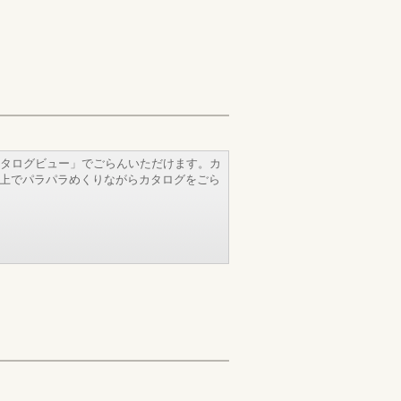
タログビュー」でごらんいただけます。カ
b上でパラパラめくりながらカタログをごら