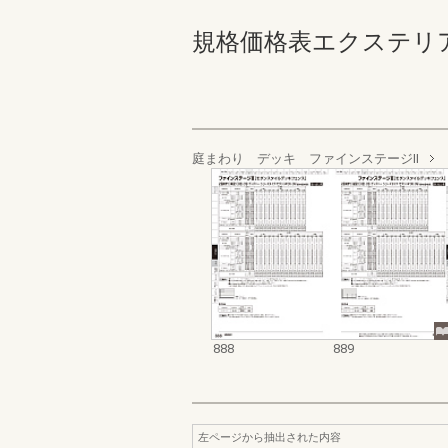
規格価格表エクステリア編_20
庭まわり デッキ ファインステージⅡ
888
889
左ページから抽出された内容