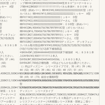
22222C型（ポリ
ップ8BHK22¥5002233223333443344笠木９０°コーナーキャッ
2ミッキー A型
プ8BHK23¥5001111111111111111パネル本体H：８００W：０
型
６B型（斜めバー）8BHK51¥5,5002222222222222222C型（ポリ
型
カパネル）8BHK61¥15,0002222222222222222ミッキー A型
B型（斜めバー）
8BFX11¥22,0002222222222222222ミッキー D型
リカパネル）
8BFX21¥22,0002222222222222222プーさん C型
A型
8BFX31¥22,0002222222222222222W：０９B型（斜めバー）
D型
8BHK52¥6,90045675678678978910C型（ポリカパネル）
C型
8BHK62¥16,70045675678678978910ミッキー A型
ニー デッキフェン
8BFX12¥27,00045675678678978910ミッキー D型
)(10)(8)(9)
8BFX22¥27,00045675678678978910プーさん C型
8BFX32¥27,00045675678678978910ディズニー デッキフェン
材 ※L：８３８１本
スパネル取付部品8BFX91¥3,000(6)(7)(8)(9)(7)(8)(9)(10)(8)(9)
(10)(11)(9)(10)(11)(12)床下補強部品
１本入
※8AYA45¥1,5004444444455555555床下補強材 ※L：８３８１本
お選びください。
入EAYB61¥3,90011111111２本入
）37（44）
EAYB63¥7,8003344344544554556L：１６８０１本入
0（60）
EAYB62¥7,700合計梱包数 ○印はどちらかをお選びください。
9（59）
（）内はディズニー シリーズタイプです。35（41）39（46）
44（52）48（57）39（46）42（50）48（57）51（61）
,400¥225,500¥249,500¥200,000¥224,000¥249,100¥273,100¥224,000¥248,000¥273,100¥297,
45（53）49（58）54（64）58（69）49（58）52（62）
58（69）61（73）組合せ価格B型
,200¥313,100¥346,900¥277,800¥311,600¥346,500¥380,300¥311,600¥345,400¥380,300¥414,
¥155,400¥179,400¥203,000¥227,000¥179,400¥203,400¥227,000¥251,000¥
型
,000¥426,200¥473,300¥377,600¥424,700¥472,900¥520,000¥424,700¥471,800¥520,000¥567,
¥213,600¥247,400¥280,800¥314,600¥247,400¥281,200¥314,600¥348,400¥2
ギ材長：１５０
ディズニー シリーズタイプ
まわりアーチパーゴ
¥286,800¥333,900¥380,600¥427,700¥333,900¥381,000¥427,700¥474,800¥3
ァインステー
庭まわりアーチパーゴラガーデンＥＸ商品デッキオーニングト
りアール張り２
レリスファインステージⅡ木樹脂シリーズ本体・部材よこ張り・