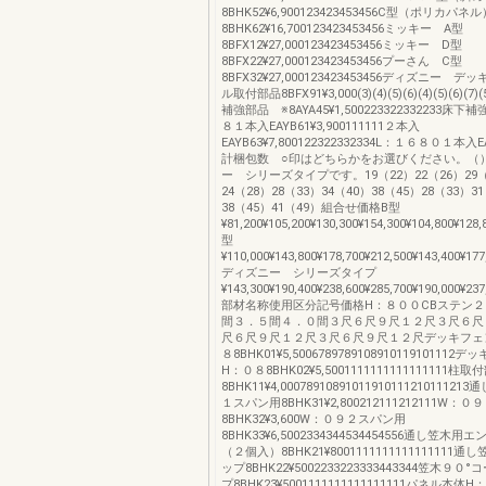
8BHK52¥6,900123423453456C型（ポリカパネル
8BHK62¥16,700123423453456ミッキー A型
8BFX12¥27,000123423453456ミッキー D型
8BFX22¥27,000123423453456プーさん C型
8BFX32¥27,000123423453456ディズニー 
ル取付部品8BFX91¥3,000(3)(4)(5)(6)(4)(5)(6)(7)(
補強部品 ※8AYA45¥1,500223322332233床
８１本入EAYB61¥3,900111111２本入
EAYB63¥7,800122322332334L：１６８０１本入EA
計梱包数 ○印はどちらかをお選びください。（
ー シリーズタイプです。19（22）22（26）29（
24（28）28（33）34（40）38（45）28（33）3
38（45）41（49）組合せ価格B型
¥81,200¥105,200¥130,300¥154,300¥104,800¥128,
型
¥110,000¥143,800¥178,700¥212,500¥143,400¥177
ディズニー シリーズタイプ
¥143,300¥190,400¥238,600¥285,700¥190,000¥237
部材名称使用区分記号価格H：８００CBステン
間３．５間４．０間３尺６尺９尺１２尺３尺６尺
尺６尺９尺１２尺３尺６尺９尺１２尺デッキフェ
８8BHK01¥5,500678978910891011910111
H：０８8BHK02¥5,5001111111111111111
8BHK11¥4,00078910891011910111210111
１スパン用8BHK31¥2,800212111212111W：
8BHK32¥3,600W：０９２スパン用
8BHK33¥6,5002334344534454556通し笠木
（２個入）8BHK21¥8001111111111111111
ップ8BHK22¥5002233223333443344笠木９
プ8BHK23¥5001111111111111111パネル本