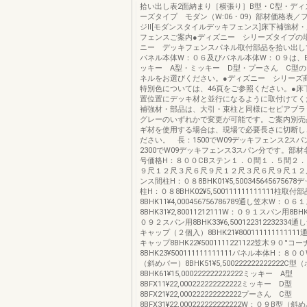
拾い出し表2面納まり［横張り］B型・C型・ディ
ーズタイプ モダン（W:06・09）部材価格表／
ジⅡ[モダンスタイルデッキフェンス]床下補強材
フェンスご案内●ディズニー シリーズタイプの
ニー デッキフェンスパネル取付部品を拾い出し
パネル本体W：０６及びパネル本体W：０９は、
ッキー A型・ミッキー D型・プーさん C型
ネルをお選びください。●ディズニー シリーズ
特別色については、46頁をご参照ください。●床
置位置にデッキ材と並行になるように取付けてく
補強材・部品は、大引・束柱と同様にセピアブラ
グレーのいずれかで変更が可能です。ご案内別売
ギ材を使用する場合は、現場で必要長さに切断し
ださい。 長：1500でW09デッキフェンス2ス
2300でW09デッキフェンス3スパン分です。部
号価格H：８００CBステン１．０間１．５間２
９尺１２尺３尺６尺９尺１２尺３尺６尺９尺１２
ンス間柱H：０８8BHK01¥5,5003456456756
柱H：０８8BHK02¥5,500111111111111柱取
8BHK11¥4,000456756786789通し笠木W：０
8BHK31¥2,80011212111W：０９１スパン用8BHK
０９２スパン用8BHK33¥6,50012231223233
キャップ（２個入）8BHK21¥8001111111111
キャップ8BHK22¥5001111221122笠木９０°
8BHK23¥500111111111111パネル本体H：８
（斜めバー）8BHK51¥5,500222222222222
8BHK61¥15,000222222222222ミッキー A型
8BFX11¥22,000222222222222ミッキー D型
8BFX21¥22,000222222222222プーさん C型
8BFX31¥22,000222222222222W：０９B型（