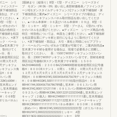
ズニー シリ
2面納まり［縦張り］B型・C型・ディズニー シリーズタイ
ファインステー
プ モダン（W:06・09）拾い出し表部材価格表／ファインステ
・床下補強部品
ージⅡ[モダンスタイルデッキフェンス]フェンス床下補強材・床
場合は、ディズ
下補強部品ご案内●ディズニー シリーズタイプの場合は、ディ
てください。●
ズニー デッキフェンスパネル取付部品を拾い出してくださ
B型・C型・ミ
い。●パネル本体W：０６及びパネル本体W：０９は、B型・C
のいずれかのパ
型・ミッキー A型・ミッキー D型・プーさん C型のいずれ
商品の色特注・
かのパネルをお選びください。●ディズニー シリーズ商品の色
下補強材を柱設
特注・特別色については、46頁をご参照ください。●床下補強材
ださい。※床下
を柱設置位置にデッキ材と並行になるように取付けてくださ
ック・ペール
い。※床下補強材・部品は、大引・束柱と同様にセピアブラッ
品●笠木溝フサ
ク・ペールグレーのいずれかで変更が可能です。ご案内別売品●
、取付けてく
笠木溝フサギ材を使用する場合は、現場で必要長さに切断し、
パン分、長：
取付けてください。 長：1500でW09デッキフェンス2スパン
材名称使用区分記
分、長：2300でW09デッキフェンス3スパン分です。部材名称使
．０間３尺６尺
用区分記号価格CBステン笠木溝フサギ材長：１５００
尺デッキフェ
8AZH04¥600長：２３００8AZZ04¥800部材名称使用区分記号価
78デッキフェンス角
格H：８００CBステン１．０間１．５間２．０間３尺６尺９尺
付部品H：０８
１２尺３尺６尺９尺１２尺３尺６尺９尺１２尺デッキフェンス
６１スパン用
間柱H：０８8BHK01¥5,500345645675678デッキフェンス角柱
32¥3,600W：
H：０８8BHK02¥5,500111111111111柱取付部品H：０８
4通し笠木用エンド
8BHK11¥4,000456756786789通し笠木W：０６１スパン用
11通し笠木用連結
8BHK31¥2,80011212111W：０９１スパン用8BHK32¥3,600W：
コーナーキャップ
０９２スパン用8BHK33¥6,500122312232334通し笠木用エンド
００W：０６B型
キャップ（２個入）8BHK21¥800111111111111通し笠木用連結
C型（ポリカパネル）
キャップ8BHK22¥5001111221122笠木９０°コーナーキャップ
8BHK23¥500111111111111パネル本体H：８００W：０６B型
（斜めバー）8BHK51¥5,500222222222222C型（ポリカパネル）
8BHK61¥15,000222222222222ミッキー A型
斜めバー）
8BFX11¥22,000222222222222ミッキー D型