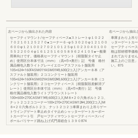
左ページから抽出された内容
右ページから抽出
セーフティマウント/セーフティベース●ストレートφ１０２２
車庫まわり上吊り
７０２１０１２５２７０●コーナー６−φ５３０２０φ１２１００
ッターゲートカー
６００φ１２１００２７０２１０１２５φ１０２３０４０１００
セーフティベース
５５２２００４φ１６１２５１６０５８９６２４１０５●一般乗
格は部材標準価格
用車向けです。価格表セーフティマウント［樹脂製タイヤ止
まれておりません
め］使用区分本体寸法（mm）（高×巾×奥行）記 号価 格付
施工上のご注意」
属品梱包入数ライトグレーイエローアスファルト舗装用
い。875
105×624×160FASM01YASM01¥8,600(2コ入)アンカー８本（ア
スファルト舗装用）２ココンクリート舗装用
105×624×160FASM02YASM02¥8,600(2コ入)アンカー８本（コ
ンクリート舗装用）２コセーフティベース［樹脂製段差解消プ
レート］使用区分本体寸法（mm）（高×巾×奥行）記 号価
格付属品梱包入数ライトブラウンストレート
100×600×270CASM11¥8,600(2コ入)M８×２０六角ボルト２コ、
ナット２コ２ココーナー100×270×270CASM12¥4,200(2コ入)M
８×２０六角ボルト２コ、ナット２コ２コ車庫まわり上吊りゲー
トウイングゲート車止めタイヤ止めシャッターゲートカーポー
トカーゲート引 戸セーフティマウントセーフティベースハイ
ポールバリヤード跳ね上げ式門扉総合１３９０874