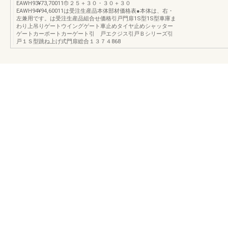
EAWH93¥73,70011巾２５＋３０・３０＋３０
EAWH94¥94,60011は受注生産品本体部材価格表●本体は、右・
左兼用です。は受注生産品組合せ価格引戸門扉1S型1S型車庫ま
わり上吊りゲートウイングゲート車止めタイヤ止めシャッター
ゲートカーポートカーゲート引 戸エクジス引戸Ｂシリーズ引
戸１Ｓ型跳ね上げ式門扉総合１３７４868