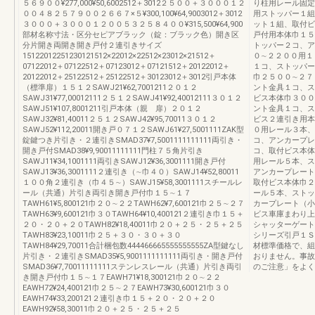
５６９００¥277,000¥50,6002512＋3012２５００＋３０００１２
り柱用レール固定
００４８２５７９００２６６７×５¥300,100¥64,9003012＋3012
用ストッパー１組
３０００＋３０００１２００５３２５８４００¥315,500¥64,900
ット１組、取付ビ
部材名称寸法・区分セピアブラック（錠：ブラック色）開き区
戸付用本体巾１５
分片開き両開き開き戸付２連引きサイズ
トッパー２コ、ア
15122012251230121512×22012×22512×23012×21512＋
０∼２２００用１
07122012＋07122512＋07123012＋07121512＋20122012＋
１コ、ストッパー
20122012＋25122512＋25122512＋30123012＋3012引戸本体
巾２５００∼２７
（標準扉）１５１２SAWJ21¥62,7001211２０１２
ント金具１コ、ス
SAWJ31¥77,00012111２５１２SAWJ41¥92,40012111３０１２
ビス本体巾３００
SAWJ51¥107,8001211引戸本体（親 扉）２０１２
ント金具１コ、ス
SAWJ32¥81,40011２５１２SAWJ42¥95,70011３０１２
ビス２連引き用本
SAWJ52¥112,20011開き戸０７１２SAWJ61¥27,5001111ZAK型
０用レール３本、
錠鍵つき片引き・２連引きSMAD37¥7,5001111111111両引き・
コ、アンカープレ
開き戸付SMAD38¥9,90011111111門柱７５角片引き
コ、取付ビス本体
SAWJ11¥34,1001111両引きSAWJ12¥36,3001111開き戸付
用レール５本、ス
SAWJ13¥36,3001111２連引き（∼巾４０）SAWJ14¥52,80011
アンカープレート
１００角２連引き（巾４５∼）SAWJ15¥58,3001111スチールレ
取付ビス本体巾２
ール（共通）片引き両引き開き戸付巾１５∼１７
ール５本、ストッ
TAWH61¥5,800121巾２０∼２２TAWH62¥7,600121巾２５∼２７
カープレート（小
TAWH63¥9,600121巾３０TAWH64¥10,400121２連引き巾１５＋
ビス車庫まわり上
２０・２０＋２０TAWH82¥18,40011巾２０＋２５・２５＋２５
シャッターゲート
TAWH83¥23,10011巾２５＋３０・３０＋３０
シリーズ引戸１Ｓ
TAWH84¥29,70011合計梱包数444466665555555555ZA型鍵なし
材標準価格で、組
片引き・２連引きSMAD35¥5,9001111111111両引き・開き戸付
おりません。事故
SMAD36¥7,70011111111ステンレスレール（共通）片引き両引
のご注意」をよく
き開き戸付巾１５∼１７EAWH71¥18,300121巾２０∼２２
EAWH72¥24,400121巾２５∼２７EAWH73¥30,600121巾３０
EAWH74¥33,200121２連引き巾１５＋２０・２０＋２０
EAWH92¥58,30011巾２０＋２５・２５＋２５