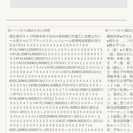
左ページから抽出された内容
右ページから抽出
開き形式サイズ呼称本体寸法mm有効開口巾施工に必要な巾レ
梱包内容●片引き
ール長さセピアブラックステンレスレール使用時加算額巾高片
●両引き………〔
引き1512１５００１２００１３２４２８９９２７５０
●開き戸つき……
¥110,100¥12,5002012２０００１２００１８２４３８９９３７５
と〔錠〕●２連引
０¥126,200¥16,8002512２５００１２００２３２４４８９９４７
〔錠〕組合せかた
５０¥143,600¥21,0003012３０００１２００２８２４５８９９５
準扉）本体１枚、
３５０¥159,800¥22,800両引き1512×2１５００×２１２００２６
引 戸（親 扉）
４４５６４４２７５０×２¥183,200¥25,0002012×2２０００×２１
錠（鍵なし）片引
２００３６４４７６４４３７５０×２¥215,400¥33,6002512×2２
き・開き戸付用内
５００×２１２００４６４４９６４４４７５０×２
用錠本体１組、取
¥250,200¥42,0003012×2３０００×２１２００５６４４１１６４
５角片引き用門柱
４５３５０×２¥282,600¥45,600開き戸付1512＋0712１５００＋
ット１組、アンカ
７００１２００２０５０３６２５２７５０¥142,200¥12,5002012
コ戸当り柱用レー
＋0712２０００＋７００１２００２５５０４６２５３７５０
コ、取付ビス、取
¥158,300¥16,8002512＋0712２５００＋７００１２００３０５０
コ、ガイドローラ
５６２５４７５０¥175,700¥21,0003012＋0712３０００＋７００
コ、落し受ツボ２
１２００３５５０６６２５５３５０¥191,900¥22,800２連引き
取付説明書開き戸
1512＋2012１５００＋２０００１２００２８２５４９００２６
ーラーセット１組
５０×２３４３０×１¥222,800¥39,9002012＋2012２０００＋２
ト１組落し受ツボ
０００１２００３３２５５４００¥237,100¥39,9002012＋2512２
ス、取付説明書７
０００＋２５００１２００３８２５６４００２３６７×５
柱キャップ２コ、
¥261,600¥50,6002512＋2512２５００＋２５００１２００４３２
本、戸当り１コ、