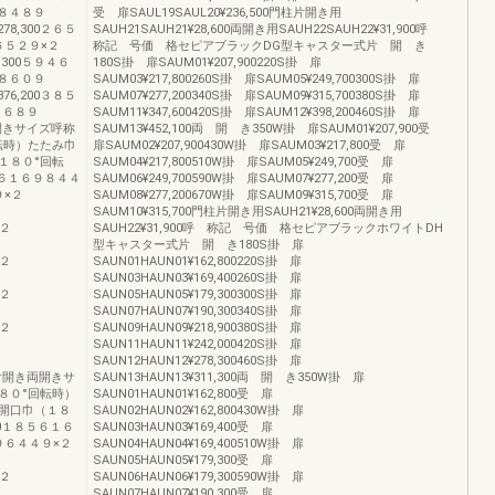
９８４８９
受 扉SAUL19SAUL20¥236,500門柱片開き用
78,300２６５
SAUH21SAUH21¥28,600両開き用SAUH22SAUH22¥31,900呼
６５２９×２
称記 号価 格セピアブラックDG型キャスター式片 開 き
6,300５９４６
180S掛 扉SAUM01¥207,900220S掛 扉
９８６０９
SAUM03¥217,800260S掛 扉SAUM05¥249,700300S掛 扉
76,200３８５
SAUM07¥277,200340S掛 扉SAUM09¥315,700380S掛 扉
８６８９
SAUM11¥347,600420S掛 扉SAUM12¥398,200460S掛 扉
両開きサイズ呼称
SAUM13¥452,100両 開 き350W掛 扉SAUM01¥207,900受
転時）たたみ巾
扉SAUM02¥207,900430W掛 扉SAUM03¥217,800受 扉
１８０°回転
SAUM04¥217,800510W掛 扉SAUM05¥249,700受 扉
８５６１６９８４４
SAUM06¥249,700590W掛 扉SAUM07¥277,200受 扉
９×２
SAUM08¥277,200670W掛 扉SAUM09¥315,700受 扉
SAUM10¥315,700門柱片開き用SAUH21¥28,600両開き用
×２
SAUH22¥31,900呼 称記 号価 格セピアブラックホワイトDH
型キャスター式片 開 き180S掛 扉
×２
SAUN01HAUN01¥162,800220S掛 扉
SAUN03HAUN03¥169,400260S掛 扉
×２
SAUN05HAUN05¥179,300300S掛 扉
SAUN07HAUN07¥190,300340S掛 扉
×２
SAUN09HAUN09¥218,900380S掛 扉
SAUN11HAUN11¥242,000420S掛 扉
SAUN12HAUN12¥278,300460S掛 扉
２９片開き両開きサ
SAUN13HAUN13¥311,300両 開 き350W掛 扉
８０°回転時）
SAUN01HAUN01¥162,800受 扉
開口巾（１８
SAUN02HAUN02¥162,800430W掛 扉
200１８５６１６
SAUN03HAUN03¥169,400受 扉
３９６４４９×２
SAUN04HAUN04¥169,400510W掛 扉
SAUN05HAUN05¥179,300受 扉
×２
SAUN06HAUN06¥179,300590W掛 扉
SAUN07HAUN07¥190,300受 扉