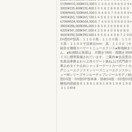
510W¥410,300¥410,300５１４６４９９６５２９
300S¥235,400¥235,400３０５６２８９８５６９
590W¥445,500¥445,500５９４６５７９６５６９
340S¥265,100¥265,100３４５６３２９８６０９
670W¥504,900¥504,900６７４６６５９６６０９
380S¥286,000¥286,000３８５６３６９８６４９
420S¥341,000¥341,000４２５６４０９８６８９
460S¥390,500¥390,500４６５６４４９８７２
DH型DP型高：１１００高：１１００高：１１０
０高：１１００寸法単位mm 高：１１００［キ
組合せ価格カーゲートニューエクジス●角地納ま
ん。●転倒防止装置は、片開き180S・両開き35
イズに標準装備されています。ご案内★全品受注
生産品車庫まわり上吊りゲート跳ね上げ式門扉ウ
車止めタイヤ止めシャッターゲートカーポート
戸ニューエクジスＸシリーズニューエクジスＤシ
ューMシリーズサンルーチェプレジールモデノ組合
型DG型・DH型DP型本体・部材DA型・DD型DG
梱包内容総合８１８８１８８１８８１９８１９８
３１０818