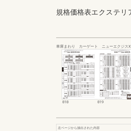
規格価格表エクステリア編_20
車庫まわり カーゲート ニューエクジス
818
819
左ページから抽出された内容