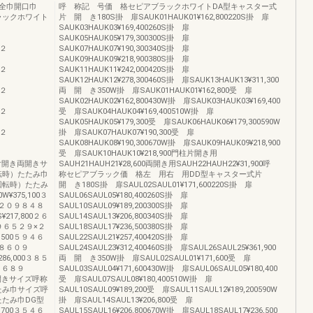
全巾開口巾
呼 称記 号価 格セピアブラックホワイトDA型キャスター式
ラックホワイト
片 開 き180S掛 扉SAUK01HAUK01¥162,800220S掛 扉
SAUK03HAUK03¥169,400260S掛 扉
SAUK05HAUK05¥179,300300S掛 扉
×２
SAUK07HAUK07¥190,300340S掛 扉
SAUK09HAUK09¥218,900380S掛 扉
×２
SAUK11HAUK11¥242,000420S掛 扉
SAUK12HAUK12¥278,300460S掛 扉SAUK13HAUK13¥311,300
×２
両 開 き350W掛 扉SAUK01HAUK01¥162,800受 扉
SAUK02HAUK02¥162,800430W掛 扉SAUK03HAUK03¥169,400
×２
受 扉SAUK04HAUK04¥169,400510W掛 扉
SAUK05HAUK05¥179,300受 扉SAUK06HAUK06¥179,300590W
×２
掛 扉SAUK07HAUK07¥190,300受 扉
SAUK08HAUK08¥190,300670W掛 扉SAUK09HAUK09¥218,900
受 扉SAUK10HAUK10¥218,900門柱片開き用
２９片開き両開きサ
SAUH21HAUH21¥28,600両開き用SAUH22HAUH22¥31,900呼
転時）たたみ巾
称セピアブラック価 格左 用右 用DD型キャスター式片
回転時）たたみ
開 き180S掛 扉SAUL02SAUL01¥171,600220S掛 扉
¥375,100３
SAUL06SAUL05¥180,400260S掛 扉
６２０９８４８
SAUL10SAUL09¥189,200300S掛 扉
217,800２６
SAUL14SAUL13¥206,800340S掛 扉
９９６５２９×２
SAUL18SAUL17¥236,500380S掛 扉
5,500５９４６
SAUL22SAUL21¥257,400420S掛 扉
９８６０９
SAUL24SAUL23¥312,400460S掛 扉SAUL26SAUL25¥361,900
86,000３８５
両 開 き350W掛 扉SAUL02SAUL01¥171,600受 扉
８６８９
SAUL03SAUL04¥171,600430W掛 扉SAUL06SAUL05¥180,400
両開きサイズ呼称
受 扉SAUL07SAUL08¥180,400510W掛 扉
たみ巾サイズ呼
SAUL10SAUL09¥189,200受 扉SAUL11SAUL12¥189,200590W
たみ巾DG型
掛 扉SAUL14SAUL13¥206,800受 扉
7,700３５４６
SAUL15SAUL16¥206,800670W掛 扉SAUL18SAUL17¥236,500