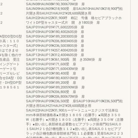
×２
SAUN08HAUN08¥190,300670W掛 扉
SAUN09HAUN09¥218,900受 扉SAUN10HAUN10¥218,900門柱
×２
片開き用SAUH21HAUH21¥28,600両開き用
SAUH22HAUH22¥31,900呼 称記 号価 格セピアブラックホ
×２
ワイトDP型キャスター式片 開 き180S掛 扉
SAUP01HAUP01¥171,600220S掛 扉
SAUP03HAUP03¥180,400260S掛 扉
９DA型DD型DG型
SAUP05HAUP05¥189,200300S掛 扉
０高：１１０
SAUP07HAUP07¥206,800340S掛 扉
ャスター式］
SAUP09HAUP09¥236,500380S掛 扉
りはできませ
SAUP11HAUP11¥257,400420S掛 扉
0Wを除く他のサ
SAUP12HAUP12¥312,400460S掛 扉
生産品 受注
SAUP13HAUP13¥361,900両 開 き350W掛 扉
イングゲート
SAUP01HAUP01¥171,600受 扉
カーゲート引
SAUP02HAUP02¥171,600430W掛 扉
リーズセレビ
SAUP03HAUP03¥180,400受 扉
せDA型・DD
SAUP04HAUP04¥180,400510W掛 扉
型・DH型DP型
SAUP05HAUP05¥189,200受 扉
１９８５６１
SAUP06HAUP06¥189,200590W掛 扉
SAUP07HAUP07¥206,800受 扉
SAUP08HAUP08¥206,800670W掛 扉
SAUP09HAUP09¥236,500受 扉SAUP10HAUP10¥236,500門柱
片開き用SAUH21HAUH21¥28,600両開き用
SAUH22HAUH22¥31,900カーゲートニューエクジス寸法単位
mm本体部材価格表●片開き１８０S（右勝手）●両開き３５０
W（右勝手）●片開き１８０S（左勝手）●両開き３５０W（左勝
手）●拾い出し表部材名必要数セピアブラック掛扉門柱SAUL０
１SAUH２１合計梱包数１１２●拾い出し表SAUL０１セピアブ
ラック合計梱包数掛扉部材名門柱１１必要数１受扉SAUH２２３