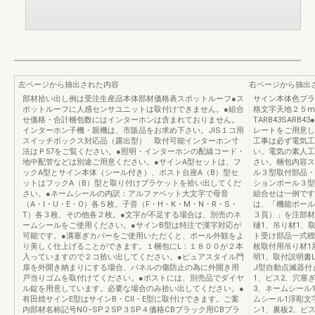
左ページから抽出された内容
右ページから抽出
部材拾い出し例は受注生産品本体部材価格表スポットルーフ●ス
サイン本体色ブラ
ポットルーフに人感センサユニットは取付けできません。●組合
格文字天地２５m
せ価格・合計梱包数にはインターホンは含まれておりません。
TARB43SAR
インターホン子機・親機は、市販品をお求め下さい。JIS１コ用
レートをご用意し
スイッチボックス対応品（露出型） 取付可能インターホン寸
工事は必ず電気工
法はＰ57をご覧ください。●照明・インターホンの配線コード・
い。電気の素人工
地中配管などは別途ご用意ください。●サインA型セットは、フ
さい。梱包内容ス
ックA型とサイン本体（シール付き）、ポスト台座A（B）型セ
ル３型取付部品・
ットはフックA（B）型と取り付けブラケットを拾い出してくだ
ションポール３型
さい。●ネームシールの内訳：アルファベット大文字で母音
組合せは一例です
（A・I・U・E・O）各５枚、子音（F・H・K・M・N・R・S・
は、「機能ポール
T）各３枚、その他各２枚。●文字が不足する場合は、別売のネ
３頁）」を注部材
ームシールをご使用ください。●サインB型は特注で漢字対応が
樋1、吊り材1、
可能です。●溝塞ぎカバーをご使用いただくと、ポール外観をよ
ト受け部品一式標
り美しく仕上げることができます。１梱包にL：１８００が２本
枚取付用吊り材1
入っていますので２コ拾い出してください。●ピュアスタイル門
明1、取付説明書
扉を外開き納まりにする場合、パネルの傷防止の為に外開き用
J型自動点滅器付
戸当りゴムを取付けてください。●ポストには、別売品でダイヤ
1、ビス2、穴塞
ル錠を用意しています。必要な場合のみ拾い出してください。●
3、ネームシール
有田焼サインE型はサインB・CⅡ・E型に取付けできます。ご案
ムシール1浮彫文
内部材名称記号NO−SP２SP３SP４価格CBブラック用CBブラ
ン1、裏板2、ビ