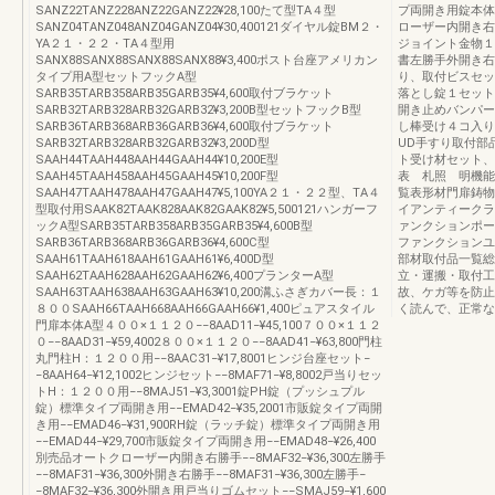
SANZ22TANZ228ANZ22GANZ22¥28,100たて型TA４型
プ両開き用錠本体
SANZ04TANZ048ANZ04GANZ04¥30,400121ダイヤル錠BM２・
ローザー内開き右
YA２１・２２・TA４型用
ジョイント金物１
SANX88SANX88SANX88SANX88¥3,400ポスト台座アメリカン
書左勝手外開き右
タイプ用A型セットフックA型
り、取付ビスセッ
SARB35TARB358ARB35GARB35¥4,600取付ブラケット
落とし錠１セット
SARB32TARB328ARB32GARB32¥3,200B型セットフックB型
開き止めバンパー
SARB36TARB368ARB36GARB36¥4,600取付ブラケット
し棒受け４コ入り
SARB32TARB328ARB32GARB32¥3,200D型
UD手すり取付部
SAAH44TAAH448AAH44GAAH44¥10,200E型
ト受け材セット、
SAAH45TAAH458AAH45GAAH45¥10,200F型
表 札照 明機能
SAAH47TAAH478AAH47GAAH47¥5,100YA２１・２２型、TA４
覧表形材門扉鋳物
型取付用SAAK82TAAK828AAK82GAAK82¥5,500121ハンガーフ
イアンティークラ
ックA型SARB35TARB358ARB35GARB35¥4,600B型
ァンクションポー
SARB36TARB368ARB36GARB36¥4,600C型
ファンクションユ
SAAH61TAAH618AAH61GAAH61¥6,400D型
部材取付品一覧総
SAAH62TAAH628AAH62GAAH62¥6,400プランターA型
立・運搬・取付工
SAAH63TAAH638AAH63GAAH63¥10,200溝ふさぎカバー長：１
故、ケガ等を防止
８００SAAH66TAAH668AAH66GAAH66¥1,400ピュアスタイル
く読んで、正常な
門扉本体A型４００×１１２０−−8AAD11−¥45,100７００×１１２
０−−8AAD31−¥59,4002８００×１１２０−−8AAD41−¥63,800門柱
丸門柱H：１２００用−−8AAC31−¥17,8001ヒンジ台座セット−
−8AAH64−¥12,1002ヒンジセット−−8MAF71−¥8,8002戸当りセッ
トH：１２００用−−8MAJ51−¥3,3001錠PH錠（プッシュプル
錠）標準タイプ両開き用−−EMAD42−¥35,2001市販錠タイプ両開
き用−−EMAD46−¥31,900RH錠（ラッチ錠）標準タイプ両開き用
−−EMAD44−¥29,700市販錠タイプ両開き用−−EMAD48−¥26,400
別売品オートクローザー内開き右勝手−−8MAF32−¥36,300左勝手
−−8MAF31−¥36,300外開き右勝手−−8MAF31−¥36,300左勝手−
−8MAF32−¥36,300外開き用戸当りゴムセット−−SMAJ59−¥1,600