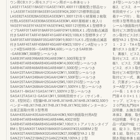
ウン用CBステン用モスグリーン用ポール本体セット
きF型シールつき
LASE11TASE118ASE11GASE11¥31,4001111屋根受け部品セッ
板2、ビス2、ネ
トLASE81TASE818ASE81GASE81¥24,2001121標準部品箱
有田焼サイン（サ
LASE82TASE828ASE82GASE82¥11,3001121吊り材屋根２枚取
着テープ付）、取
付用LASE83TASE838ASE83GASE83¥1,4001屋根材１枚入り
付用３型専用台座
YASE91YASE91YASE91YASE91¥42,9001121照明LK１型標準タ
シール1側面取付
イプSARF01TARF018ARF01GARF01¥19,800LK１J型自動点滅器
取付ビス2B型台
付きSARF41TARF418ARF41GARF41¥23,100LK５型標準タイプ
ホン取付ビス2ポ
SARF05TARF058ARF05GARF05¥19,800111LK５J型自動点滅器
横型YA２１型YA
付きSARF45TARF458ARF45GARF45¥23,100サインA型セットフ
１・２２・TA４
ックA型SARB35−−GARB35¥4,600シールつきSARB38−
書1ポスト台座ア
−GARB38¥7,300B型シールつき
1、裏板1、ビス
SARB39TARB398ARB39GARB39¥11,500浮彫文字
取付ビス2、ポス
SARB40TARB408ARB40GARB40¥14,000CⅡ型シールつき
板1、ビス2、穴
SARB46TARB468ARB46GARB46¥11,500D型シールつき
ビス2、ポスト取
SAAH23TAAH238AAH23GAAH23¥11,500E型シールつき
取付ビス4E型F
SAAH24TAAH248AAH24GAAH24¥11,500F型シールつき
取付ビス一式、裏
SAAH25TAAH258AAH25GAAH25¥5,100121G型シールつき
2、穴塞ぎシール
SAAH26TAAH268AAH26GAAH26¥11,500YH１型シールつき
ターA型プランタ
SASA11−8ASA11GASA11¥11,500YH２型シールつき
バー長：１８００
SASA12TASA12−GASA12¥11,500有田焼サイン（サインB，
門扉４００×１１
CⅡ，E型対応）E型藤HBJX16HBJX16HBJX16HBJX16¥32,500ラ
ャップ、ビスセッ
ベンダーHBJX17HBJX17HBJX17HBJX17¥32,500インターホン
２０門柱丸門柱H
台座正面取付用３型専用
説明書、お施主様
SAAH43SAAH43SAAH43SAAH43¥3,9001側面取付用A型
本体2、裏板、取
SARB44TARB448ARB44GARB44¥6,40021B型
付説明書、手引き
SARB45TARB458ARB45GARB45¥7,100ポストアメリカンタイプ
品一式錠PH錠（
BM１型SANX01TANX018ANX01GANX01¥23,600BM２型
組、錠３コ、取付
SANX02TANX028ANX02GANX02¥27,000横型YA２１型
体１組、取付ビス
SANZ21TANZ218ANZ21GANZ21¥28,100YA２２型
開き用錠本体１組