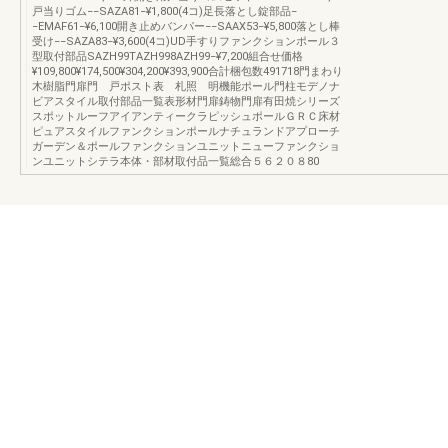
戸当りゴム−−SAZA81−¥1,800(4コ)足長落とし錠部品−
−EMAF61−¥6,100開き止めバンパー−−SAAX53−¥5,800落とし棒
受け−−SAZA83−¥3,600(4コ)UD手すりファンクションポール３
型取付部品SAZH99TAZH998AZH99−¥7,200組合せ価格
¥109,800¥174,500¥304,200¥393,900合計梱包数491718門まわり
木樹脂門扉門 戸ポスト表 札照 明機能ポール門柱モデノナ
ビアスタイル取付部品一覧表形材門扉鋳物門扉有田焼シリーズ
スポットルーフアイアンティークラピッシュポールＧＲＣ床材
ピュアスタイルファンクションポールナチュランドアプローチ
ガーデン＆ポールファンクションユニットニューファンクショ
ンユニットシテラ本体・部材取付品一覧総合５６２０８80