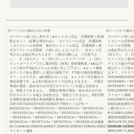
左ページから抽出された内容
右ページから抽出
カーゲート拾い出し表モデノ●キャスター式は 共通部材＋転倒
カーゲート拾い出
防止セット（必要な場合のみ）、ガイドレール式は 共通部材
イドレール式部材
＋ガイドレール式部材、後付ガイドレール式は 共通部材＋後
ドレール式部材 
付ガイドレール式部材 の拾い出しとなります。・右セット記
は色記号が入りま
号の○には色記号が入ります。ご発注の際には、ご注意下さ
CBステン C：
い。 8：CBステン C：CBステン＋クリアバーチ J：CBス
クメープルご案内
テン＋ダークメープルご案内B型［角地］部材価格表／●錠はデ
ディスク錠かPS
ィスク錠かPS錠のどちらかを拾い出して下さい。●セット価格
格はディスク錠を
はディスク錠を選択した場合の値段です。PS錠の場合加算額は
は￥７，０００で
￥７，０００です。●転倒防止セットは、キャスター式片開きの
404244485254
場合必要です。●上表の組合せサイズ以外もできます。 片開き
BRSB44RR○＊BR
角地の場合：組み合わせの合計が２８スパンを超える組合せ
BRSB56RR○＊B
は、強度上できません。 両開き角地の場合：組み合わせの合
¥300,200¥308,500
計が４０スパンを超える組合せは、強度上できません。B型片開
ラミネート価格
き両開き角地片開き角地両開き角地キャスター式
¥304,800¥313,400
23314351555923314351555963717983セット記号○＊
部材名称使用区分
BRSB23SCA○＊BRSB31SCA○＊BRSB43SCA○＊BRSB51SCA○
ン数CBステンク
＊BRSB55SCA○＊BRSB59SCA○＊BRSB23CA○＊BRSB31CA○
¥14,000¥14,000¥
＊BRSB43CA○＊BRSB51CA○＊BRSB55CA○＊BRSB59CA○＊
通部材両開閉本体
BRSB63CA○＊BRSB71CA○＊BRSB79CA○＊BRSB83CACB価格
8BRS67¥155,20
¥213,600¥246,000¥294,600¥327,000¥343,200¥359,400¥240,500¥272,900¥321,500¥35
8BRS68¥163,50
ラミネート価格
8BRS69¥171,80