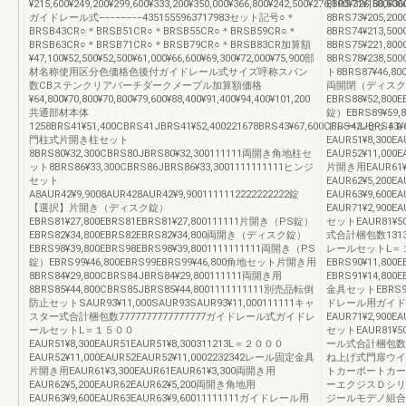
¥215,600¥249,200¥299,600¥333,200¥350,000¥366,800¥242,500¥276,100¥326,500¥36
8BRS71¥188,50
ガイドレール式−−−−−−−−4351555963717983セット記号○＊
8BRS73¥205,20
BRSB43CR○＊BRSB51CR○＊BRSB55CR○＊BRSB59CR○＊
8BRS74¥213,50
BRSB63CR○＊BRSB71CR○＊BRSB79CR○＊BRSB83CR加算額
8BRS75¥221,80
¥47,100¥52,500¥52,500¥61,000¥66,600¥69,300¥72,000¥75,900部
8BRS78¥238,5
材名称使用区分色価格色後付ガイドレール式サイズ呼称スパン
ト8BRS87¥46,8
数CBステンクリアバーチダークメープル加算額価格
両開閉（ディスク
¥64,800¥70,800¥70,800¥79,600¥88,400¥91,400¥94,400¥101,200
EBRS88¥52,800
共通部材本体
錠）EBRS89¥59
1258BRS41¥51,400CBRS41JBRS41¥52,400221678BRS43¥67,600CBRS43JBRS43¥6
ドレールセットL
門柱式片開き柱セット
EAUR51¥8,300E
8BRS80¥32,300CBRS80JBRS80¥32,300111111両開き角地柱セ
EAUR52¥11,00
ット8BRS86¥33,300CBRS86JBRS86¥33,3001111111111ヒンジ
片開き用EAUR61¥3
セット
EAUR62¥5,200
A8AUR42¥9,9008AUR428AUR42¥9,9001111112222222222錠
EAUR63¥9,60
【選択】片開き（ディスク錠）
EAUR71¥2,900
EBRS81¥27,800EBRS81EBRS81¥27,800111111片開き（PS錠）
セットEAUR81¥50
EBRS82¥34,800EBRS82EBRS82¥34,800両開き（ディスク錠）
式合計梱包数1313
EBRS98¥39,800EBRS98EBRS98¥39,8001111111111両開き（PS
レールセットL＝
錠）EBRS99¥46,800EBRS99EBRS99¥46,800角地セット片開き用
EBRS90¥11,800
8BRS84¥29,800CBRS84JBRS84¥29,800111111両開き用
EBRS91¥14,80
8BRS85¥44,800CBRS85JBRS85¥44,8001111111111別売品転倒
金具セットEBRS92¥
防止セットSAUR93¥11,000SAUR93SAUR93¥11,000111111キャ
ドレール用ガイド
スター式合計梱包数7777777777777777ガイドレール式ガイドレ
EAUR71¥2,900
ールセットL＝１５００
セットEAUR81¥50
EAUR51¥8,300EAUR51EAUR51¥8,300311213L＝２０００
ール式合計梱包数14
EAUR52¥11,000EAUR52EAUR52¥11,0002232342レール固定金具
ね上げ式門扉ウイ
片開き用EAUR61¥3,300EAUR61EAUR61¥3,300両開き用
トカーポートカー
EAUR62¥5,200EAUR62EAUR62¥5,200両開き角地用
ーエクジスＤシリ
EAUR63¥9,600EAUR63EAUR63¥9,60011111111ガイドレール用
ジールモデノ組合