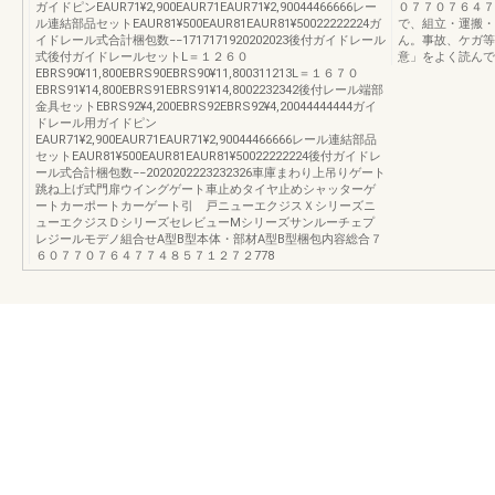
ガイドピンEAUR71¥2,900EAUR71EAUR71¥2,90044466666レー
０７７０７６４７
ル連結部品セットEAUR81¥500EAUR81EAUR81¥50022222224ガ
で、組立・運搬・
イドレール式合計梱包数−−1717171920202023後付ガイドレール
ん。事故、ケガ等
式後付ガイドレールセットL＝１２６０
意」をよく読んで
EBRS90¥11,800EBRS90EBRS90¥11,800311213L＝１６７０
EBRS91¥14,800EBRS91EBRS91¥14,8002232342後付レール端部
金具セットEBRS92¥4,200EBRS92EBRS92¥4,20044444444ガイ
ドレール用ガイドピン
EAUR71¥2,900EAUR71EAUR71¥2,90044466666レール連結部品
セットEAUR81¥500EAUR81EAUR81¥50022222224後付ガイドレ
ール式合計梱包数−−2020202223232326車庫まわり上吊りゲート
跳ね上げ式門扉ウイングゲート車止めタイヤ止めシャッターゲ
ートカーポートカーゲート引 戸ニューエクジスＸシリーズニ
ューエクジスＤシリーズセレビューMシリーズサンルーチェプ
レジールモデノ組合せA型B型本体・部材A型B型梱包内容総合７
６０７７０７６４７７４８５７１２７２778