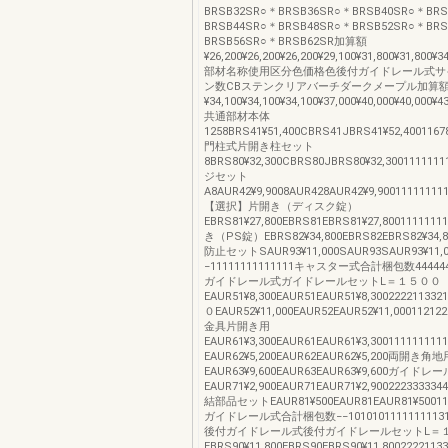
BRSB32SR○＊BRSB36SR○＊BRSB40SR○＊BR
BRSB44SR○＊BRSB48SR○＊BRSB52SR○＊BR
BRSB56SR○＊BRSB62SR加算額
¥26,200¥26,200¥26,200¥29,100¥31,800¥31,800¥3
部材名称使用区分色価格色後付ガイドレール式サ
ン数CBステンクリアバーチダークメープル加算
¥34,100¥34,100¥34,100¥37,000¥40,000¥40,000¥4
共通部材本体
1258BRS41¥51,400CBRS41JBRS41¥52,4001167
門柱式片開き柱セット
8BRS80¥32,300CBRS80JBRS80¥32,300111111
ジセット
A8AUR42¥9,9008AUR428AUR42¥9,90011111111
【選択】片開き（ディスク錠）
EBRS81¥27,800EBRS81EBRS81¥27,800111111
き（PS錠）EBRS82¥34,800EBRS82EBRS82¥3
防止セットSAUR93¥11,000SAUR93SAUR93¥11,0
−11111111111111キャスター式合計梱包数4444444
ガイドレール式ガイドレールセットL＝１５００
EAUR51¥8,300EAUR51EAUR51¥8,3002222113
０EAUR52¥11,000EAUR52EAUR52¥11,000112
金具片開き用
EAUR61¥3,300EAUR61EAUR61¥3,3001111111
EAUR62¥5,200EAUR62EAUR62¥5,200両開き角地
EAUR63¥9,600EAUR63EAUR63¥9,600ガイ
EAUR71¥2,900EAUR71EAUR71¥2,9002223333
結部品セットEAUR81¥500EAUR81EAUR81¥500111
ガイドレール式合計梱包数−−101010111111111314
後付ガイドレール式後付ガイドレールセットL＝
EBRS90¥11,800EBRS90EBRS90¥11,800222211