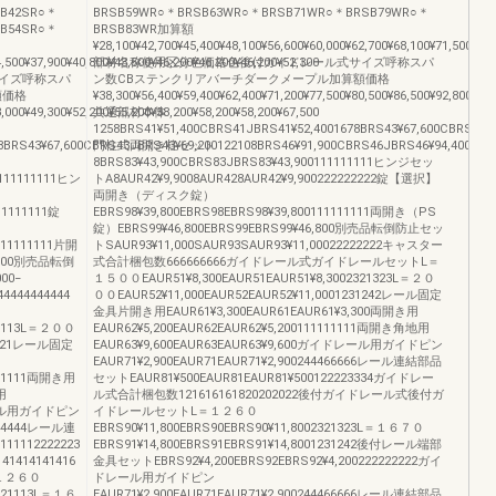
SB42SR○＊
BRSB59WR○＊BRSB63WR○＊BRSB71WR○＊BRSB79WR○＊
SB54SR○＊
BRSB83WR加算額
¥28,100¥42,700¥45,400¥48,100¥56,600¥60,000¥62,700¥68,100¥71,500
4,500¥37,900¥40,800¥43,500¥46,200¥46,200¥46,200¥52,300
部材名称使用区分色価格色後付ガイドレール式サイズ呼称スパ
イズ呼称スパ
ン数CBステンクリアバーチダークメープル加算額価格
額価格
¥38,300¥56,400¥59,400¥62,400¥71,200¥77,500¥80,500¥86,500¥92,800
3,000¥49,300¥52,200¥55,200¥58,200¥58,200¥58,200¥67,500
共通部材本体
1258BRS41¥51,400CBRS41JBRS41¥52,4001678BRS43¥67,600CBRS43J
8BRS43¥67,600CBRS43JBRS43¥69,200122108BRS46¥91,900CBRS46JBRS46¥94,400126
門柱式両開き柱セット
8BRS83¥43,900CBRS83JBRS83¥43,900111111111ヒンジセッ
1111111111ヒン
トA8AUR42¥9,9008AUR428AUR42¥9,900222222222錠【選択】
両開き（ディスク錠）
11111111錠
EBRS98¥39,800EBRS98EBRS98¥39,800111111111両開き（PS
錠）EBRS99¥46,800EBRS99EBRS99¥46,800別売品転倒防止セッ
1111111111片開
トSAUR93¥11,000SAUR93SAUR93¥11,00022222222キャスター
4,800別売品転倒
式合計梱包数666666666ガイドレール式ガイドレールセットL＝
00−
１５００EAUR51¥8,300EAUR51EAUR51¥8,3002321323L＝２０
444444444
００EAUR52¥11,000EAUR52EAUR52¥11,0001231242レール固定
金具片開き用EAUR61¥3,300EAUR61EAUR61¥3,300両開き用
321113L＝２００
EAUR62¥5,200EAUR62EAUR62¥5,200111111111両開き角地用
12221レール固定
EAUR63¥9,600EAUR63EAUR63¥9,600ガイドレール用ガイドピン
EAUR71¥2,900EAUR71EAUR71¥2,900244466666レール連結部品
1111111両開き用
セットEAUR81¥500EAUR81EAUR81¥500122223334ガイドレー
用
ル式合計梱包数121616161820202022後付ガイドレール式後付ガ
ドレール用ガイドピン
イドレールセットL＝１２６０
3444444レール連
EBRS90¥11,800EBRS90EBRS90¥11,8002321323L＝１６７０
11112222223
EBRS91¥14,800EBRS91EBRS91¥14,8001231242後付レール端部
1414141416
金具セットEBRS92¥4,200EBRS92EBRS92¥4,200222222222ガイ
１２６０
ドレール用ガイドピン
3321113L＝１６
EAUR71¥2,900EAUR71EAUR71¥2,900244466666レール連結部品