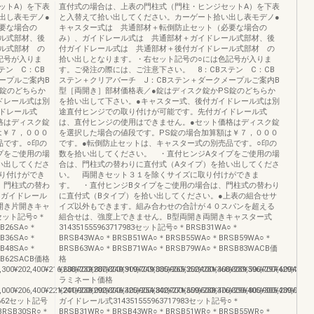
ットA）を下表
直付式の場合は、上表の門柱式（門柱・ヒンジセットA）を下表
出し表モデノ●
と入替えて拾い出してください。カーゲート拾い出し表モデノ●
要な場合の
キャスター式は 共通部材＋転倒防止セット（必要な場合の
ル式部材、後
み）、ガイドレール式は 共通部材＋ガイドレール式部材、後
ル式部材 の
付ガイドレール式は 共通部材＋後付ガイドレール式部材 の
記号が入りま
拾い出しとなります。・右セット記号の○には色記号が入りま
テン C：CB
す。ご発注の際には、ご注意下さい。 8：CBステン C：CB
ープルご案内B
ステン＋クリアバーチ J：CBステン＋ダークメープルご案内B
S錠のどちらか
型［両開き］部材価格表／●錠はディスク錠かPS錠のどちらか
ドレール式は別
を拾い出して下さい。●キャスター式、後付ガイドレール式は別
ドレール式
途直付ヒンジでの取り付けが可能です。先付ガイドレール式
格はディスク錠
は、直付ヒンジの使用はできません。●セット価格はディスク錠
は￥７，０００
を選択した場合の値段です。PS錠の場合加算額は￥７，０００
品です。○印の
です。●転倒防止セットは、キャスター式の別売品です。○印の
プをご使用の場
数を拾い出してください。 ・直付ヒンジAタイプをご使用の場
い出してくださ
合は、門柱式の替わりに直付式（Aタイプ）を拾い出してくださ
り付けができ
い。 両開きセット３１を除くサイズに取り付けができま
、門柱式の替わ
す。 ・直付ヒンジBタイプをご使用の場合は、門柱式の替わり
●ガイドレール
に直付式（Bタイプ）を拾い出してください。●上表の組合せサ
開き片開きキャ
イズ以外もできます。組み合わせの合計が４０スパンを超える
662セット記号○＊
組合せは、強度上できません。B型両開き両開きキャスター式
SB26SA○＊
314351555963717983セット記号○＊BRSB31WA○＊
SB36SA○＊
BRSB43WA○＊BRSB51WA○＊BRSB55WA○＊BRSB59WA○＊
SB48SA○＊
BRSB63WA○＊BRSB71WA○＊BRSB79WA○＊BRSB83WACB価
SB62SACB価格
格
,300¥202,400¥216,600¥232,800¥240,900¥249,000¥265,200¥281,400¥289,500¥297,600¥313,
¥238,700¥287,300¥319,700¥335,900¥352,100¥368,300¥396,700¥429,100¥4
ラミネート価格
,000¥206,400¥221,200¥238,000¥246,400¥254,800¥271,600¥288,400¥296,800¥305,200¥322,
¥241,900¥292,300¥325,900¥342,700¥359,500¥376,300¥405,900¥439,500¥4
45662セット記号
ガイドレール式314351555963717983セット記号○＊
BRSB30SR○＊
BRSB31WR○＊BRSB43WR○＊BRSB51WR○＊BRSB55WR○＊