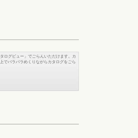
タログビュー」でごらんいただけます。カ
b上でパラパラめくりながらカタログをごら