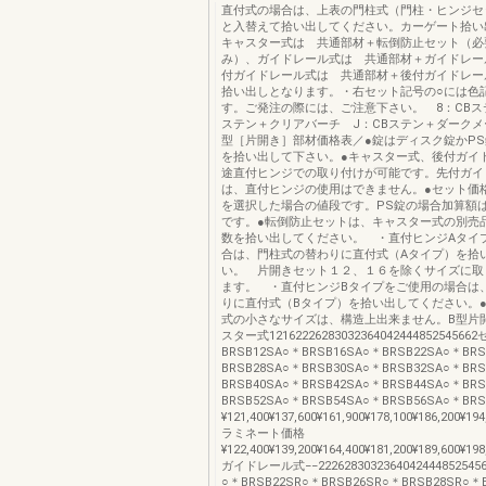
直付式の場合は、上表の門柱式（門柱・ヒンジセ
と入替えて拾い出してください。カーゲート拾い
キャスター式は 共通部材＋転倒防止セット（必
み）、ガイドレール式は 共通部材＋ガイドレー
付ガイドレール式は 共通部材＋後付ガイドレー
拾い出しとなります。・右セット記号の○には色
す。ご発注の際には、ご注意下さい。 8：CBス
ステン＋クリアバーチ J：CBステン＋ダークメ
型［片開き］部材価格表／●錠はディスク錠かP
を拾い出して下さい。●キャスター式、後付ガイ
途直付ヒンジでの取り付けが可能です。先付ガイ
は、直付ヒンジの使用はできません。●セット価
を選択した場合の値段です。PS錠の場合加算額
です。●転倒防止セットは、キャスター式の別売
数を拾い出してください。 ・直付ヒンジAタイ
合は、門柱式の替わりに直付式（Aタイプ）を拾
い。 片開きセット１２、１６を除くサイズに取
ます。 ・直付ヒンジBタイプをご使用の場合は
りに直付式（Bタイプ）を拾い出してください。
式の小さなサイズは、構造上出来ません。B型片
スター式12162226283032364042444852545
BRSB12SA○＊BRSB16SA○＊BRSB22SA○＊BR
BRSB28SA○＊BRSB30SA○＊BRSB32SA○＊BR
BRSB40SA○＊BRSB42SA○＊BRSB44SA○＊BR
BRSB52SA○＊BRSB54SA○＊BRSB56SA○＊BR
¥121,400¥137,600¥161,900¥178,100¥186,200¥194
ラミネート価格
¥122,400¥139,200¥164,400¥181,200¥189,600¥198
ガイドレール式−−22262830323640424448525
○＊BRSB22SR○＊BRSB26SR○＊BRSB28SR○＊