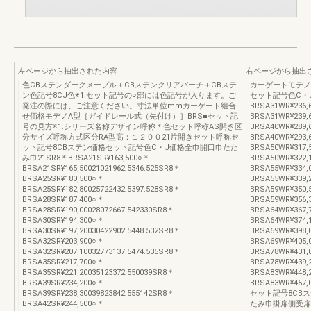
左ページから抽出された内容
右ページから抽出
色CBステンダークメープル＋CBステンクリアバーチ＋CBステ
カーゲートモデノ
ン色記号8CJ色※1.セット記号の○部には色記号が入ります。ご
セット記号色C・
発注の際には、ご注意ください。寸法単位mmカーゲート組合
BRSA31WR¥236,
せ価格モデノA型［ガイドレール式（先付け）］BRS■セット記
BRSA31WR¥239,
号の見方※1.シリーズ名称デザイン呼称＊色セット呼称AS開き区
BRSA40WR¥289,
分サイズ呼称方式区分RA型高：１２００21片開きセット呼称セ
BRSA40WR¥293,
ット記号8CBステン価格セット記号色C・J価格全巾開口巾たた
BRSA50WR¥317,
み巾21SR8＊BRSA21SR¥163,500○＊
BRSA50WR¥322,
BRSA21SR¥165,50021021962.5346.525SR8＊
BRSA55WR¥334,
BRSA25SR¥180,500○＊
BRSA55WR¥339,
BRSA25SR¥182,80025722432.5397.528SR8＊
BRSA59WR¥350,
BRSA28SR¥187,400○＊
BRSA59WR¥356,3
BRSA28SR¥190,00028072667.542330SR8＊
BRSA64WR¥367,
BRSA30SR¥194,300○＊
BRSA64WR¥374,
BRSA30SR¥197,20030422902.5448.532SR8＊
BRSA69WR¥398,
BRSA32SR¥203,900○＊
BRSA69WR¥405,
BRSA32SR¥207,10032773137.5474.535SR8＊
BRSA78WR¥431,
BRSA35SR¥217,700○＊
BRSA78WR¥439,
BRSA35SR¥221,20035123372.550039SR8＊
BRSA83WR¥448,
BRSA39SR¥234,200○＊
BRSA83WR¥457
BRSA39SR¥238,30039823842.555142SR8＊
セット記号8CB
BRSA42SR¥244,500○＊
たみ巾掛扉側受扉側31