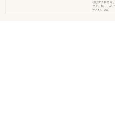
税は含まれており
用上、施工上のご
ださい。763