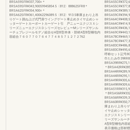
BRSA59SFR¥337,700○＊
BRSA55CR¥372,
BRSA59SFR¥343,90059945854.5〈812〉88862SFR8＊
BRSA55CR¥377,8
BRSA62SFR¥354,900○＊
BRSA59CR¥389,
BRSA62SFR¥361,40062296089.5〈812〉913.5車庫まわり上吊
BRSA59CR¥394,9
りゲート跳ね上げ式門扉ウイングゲート車止めタイヤ止めシャ
BRSA64CR¥408,
ッターゲートカーポートカーゲート引 戸ニューエクジスＸシ
BRSA64CR¥414,9
リーズニューエクジスＤシリーズセレビューMシリーズサンル
BRSA69CR¥436,
ーチェプレジールモデノ組合せA型B型本体・部材A型B型梱包内
BRSA69CR¥443,1
容総合７６０７７０７６４７７４８５７１２７２762
BRSA78CR¥469,
BRSA78CR¥477,3
BRSA83CR¥486,
BRSA83CR¥495,
呼称セット記号8
巾たたみ巾39RR8＊
BRSA39RR¥275,1
＊BRSA42RR¥285
BRSA44RR¥289,
BRSA44RR¥295,1
BRSA49RR¥305,
BRSA49RR¥309,6
BRSA51RR¥315,9
＊BRSA56RR¥332
BRSA56RR¥339,3
BRSA60RR¥350,7
庫まわり上吊りゲ
イヤ止めシャッタ
エクジスＸシリー
リーズサンルーチ
A型B型梱包内容
表示価格は部材標