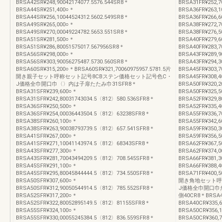
BRSA42SR¥248,90042174077.5576.544SR8＊
BRSA31FR¥252,7
BRSA44SR¥251,400○＊
BRSA36FR¥263,
BRSA44SR¥256,10044524312.5602.549SR8＊
BRSA36FR¥266,6
BRSA49SR¥265,000○＊
BRSA38FR¥272,
BRSA49SR¥270,00049224782.5653.551SR8＊
BRSA38FR¥276,5
BRSA51SR¥281,500○＊
BRSA40FR¥279,
BRSA51SR¥286,80051575017.567956SR8＊
BRSA40FR¥283,7
BRSA56SR¥298,000○＊
BRSA43FR¥289,
BRSA56SR¥303,90056275487.5730.560SR8＊
BRSA43FR¥294,3
BRSA60SR¥315,200○＊BRSA60SR¥321,70060975957.5781.5片
BRSA45FR¥303,
開き親子セット呼称セット記号8CBステン価格セット記号色C・
BRSA45FR¥308,4
J価格全巾開口巾〈〉内は子扉たたみ巾31SFR8＊
BRSA50FR¥320,
BRSA31SFR¥239,600○＊
BRSA50FR¥325,5
BRSA31SFR¥242,80031743034.5〈812〉580.536SFR8＊
BRSA52FR¥329,
BRSA36SFR¥250,500○＊
BRSA52FR¥335,4
BRSA36SFR¥254,00036443504.5〈812〉63238SFR8＊
BRSA55FR¥336,
BRSA38SFR¥260,100○＊
BRSA55FR¥342,6
BRSA38SFR¥263,90038793739.5〈812〉657.541SFR8＊
BRSA59FR¥350,
BRSA41SFR¥267,000○＊
BRSA59FR¥356,5
BRSA41SFR¥271,10041143974.5〈812〉68343SFR8＊
BRSA62FR¥367,
BRSA43SFR¥277,300○＊
BRSA62FR¥374,0
BRSA43SFR¥281,70043494209.5〈812〉708.545SFR8＊
BRSA66FR¥381,
BRSA45SFR¥291,100○＊
BRSA66FR¥388,4
BRSA45SFR¥295,80045844444.5〈812〉734.550SFR8＊
BRSA71FR¥400,
BRSA50SFR¥307,600○＊
開き角地セット呼
BRSA50SFR¥312,90050544914.5〈812〉785.552SFR8＊
J価格全巾開口巾
BRSA52SFR¥317,200○＊
側40CR8＊BRSA4
BRSA52SFR¥322,80052895149.5〈812〉81155SFR8＊
BRSA40CR¥335,6
BRSA55SFR¥324,100○＊
BRSA50CR¥356,
BRSA55SFR¥330,00055245384.5〈812〉836.559SFR8＊
BRSA50CR¥360,7