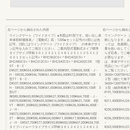
左ページから抽出された内容
右ページから抽出
ウイングゲート［ワイドタイプ］●本図はR1型です。拾い出し表
ウイングゲート［
本体部材価格表／［電動式］高：1200●セット記号の○部には色
称になります。あ
記号、□部にはウイングゲート［ワイドタイプ］ の本体デザイ
っては、色展開し
ン記号を入れてご発注ください。ご案内型式電動式タイプ標準
量を拾い出してく
タイプサイズ呼称３６１２４２１２４８１２５１１２５４１２
らず応表」でご確
６０１２セット記号○＊BH□362CS○＊BH□422CS○＊
が異なります。「
BH□482CS○＊BH□512CS○＊BH□542CS○＊BH□602CSR 1型
は、本体デザイだ
ST・8・C・
売品についてはP
D¥537,300¥554,600¥569,600¥574,800¥581,100¥605,300E・J・
をご覧ください。
H・S¥530,200¥546,700¥561,000¥566,000¥572,000¥595,100R 2
3600×1200TBHS
型TT・8・C・
２型（細たて格子
D¥537,300¥554,600¥569,600¥574,800¥581,100¥605,300E・J・
3600×1200TBHT
H・S¥530,200¥546,700¥561,000¥566,000¥572,000¥595,100R 3
３型（細井桁格子）36
型UT・
¥191,700EBHU2
8¥580,000¥600,800¥620,500¥627,300¥635,100¥664,700E・J・
−
S¥570,800¥590,700¥609,500¥616,000¥623,500¥651,700R 4型
¥211,400EBHU2
VT・8¥581,200¥602,000¥621,500¥629,100¥636,500¥646,400E・
−
J・H・
¥230,000EBHU2
S¥572,000¥591,800¥610,500¥617,700¥624,800¥634,300R10型
−
ZT・8¥566,200¥586,400¥604,000¥611,000¥617,800¥646,800E・
¥236,200EBHU2
J・H・S¥557,700¥577,000¥593,800¥600,500¥607,000¥634,700
−
タイプハイルーフタイプサイズ呼称３６１２４２１２４８１２
¥243,500EBHU2