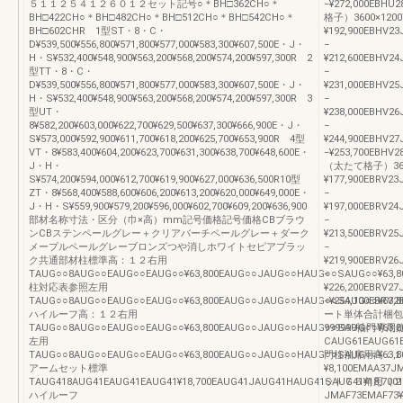
５１１２５４１２６０１２セット記号○＊BH□362CH○＊
−¥272,000EBH
BH□422CH○＊BH□482CH○＊BH□512CH○＊BH□542CH○＊
格子）3600×1200
BH□602CHR 1型ST・8・C・
¥192,900EBHV2
D¥539,500¥556,800¥571,800¥577,000¥583,300¥607,500E・J・
−
H・S¥532,400¥548,900¥563,200¥568,200¥574,200¥597,300R 2
¥212,600EBHV2
型TT・8・C・
−
D¥539,500¥556,800¥571,800¥577,000¥583,300¥607,500E・J・
¥231,000EBHV2
H・S¥532,400¥548,900¥563,200¥568,200¥574,200¥597,300R 3
−
型UT・
¥238,000EBHV2
8¥582,200¥603,000¥622,700¥629,500¥637,300¥666,900E・J・
−
S¥573,000¥592,900¥611,700¥618,200¥625,700¥653,900R 4型
¥244,900EBHV2
VT・8¥583,400¥604,200¥623,700¥631,300¥638,700¥648,600E・
−¥253,700EBHV
J・H・
（太たて格子）3600
S¥574,200¥594,000¥612,700¥619,900¥627,000¥636,500R10型
¥177,900EBRV23
ZT・8¥568,400¥588,600¥606,200¥613,200¥620,000¥649,000E・
−
J・H・S¥559,900¥579,200¥596,000¥602,700¥609,200¥636,900
¥197,000EBRV24
部材名称寸法・区分（巾×高）mm記号価格記号価格CBブラウ
−
ンCBステンペールグレー＋クリアバーチペールグレー＋ダーク
¥213,500EBRV25
メープルペールグレーブロンズつや消しホワイトセピアブラッ
−
ク共通部材柱標準高：１２右用
¥219,900EBRV26
TAUG○○8AUG○○EAUG○○EAUG○○¥63,800EAUG○○JAUG○○HAUG○○SAUG○○¥63,8
−
柱対応表参照左用
¥226,200EBRV27
TAUG○○8AUG○○EAUG○○EAUG○○¥63,800EAUG○○JAUG○○HAUG○○SAUG○○¥63,8
−¥254,100EBRV
ハイルーフ高：１２右用
ート単体合計梱包
TAUG○○8AUG○○EAUG○○EAUG○○¥63,800EAUG○○JAUG○○HAUG○○SAUG○○¥63,8
999999袖門専用
左用
CAUG61EAUG61E
TAUG○○8AUG○○EAUG○○EAUG○○¥63,800EAUG○○JAUG○○HAUG○○SAUG○○¥63,8
門柱袖扉用高：１２
アームセット標準
¥8,100EMAA37
TAUG418AUG41EAUG41EAUG41¥18,700EAUG41JAUG41HAUG41SAUG41¥18,7001
ット７５角用（２
ハイルーフ
JMAF73EMAF73¥