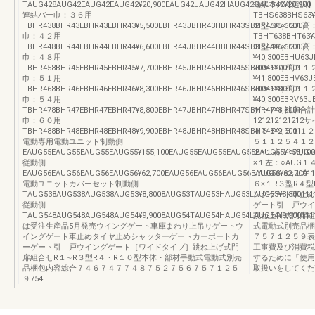
TAUG428AUG42EAUG42EAUG42¥20,900EAUG42JAUG42HAUG42SAUG42¥20,900
袖扉本体【選択】R
連結バー巾：３６用
TBHS638BHS63¥
TBHR438BHR43EBHR43EBHR43¥5,500EBHR43JBHR43HBHR43SBHR43¥5,5001
２型700×1200
巾：４２用
TBHT638BHT63¥
TBHR448BHR44EBHR44EBHR44¥6,600EBHR44JBHR44HBHR44SBHR44¥6,6001
３型700×1200高
巾：４８用
¥40,300EBHU63
TBHR458BHR45EBHR45EBHR45¥7,700EBHR45JBHR45HBHR45SBHR45¥7,7001
700×1200高：１２
巾：５１用
¥41,800EBHV63
TBHR468BHR46EBHR46EBHR46¥8,300EBHR46JBHR46HBHR46SBHR46¥8,3001
700×1200高：１２
巾：５４用
¥40,300EBRV63
TBHR478BHR47EBHR47EBHR47¥8,800EBHR47JBHR47HBHR47SBHR47¥8,8001
ゲート＋袖扉合計
巾：６０用
121212121
TBHR488BHR48EBHR48EBHR48¥9,900EBHR48JBHR48HBHR48SBHR48¥9,9001
４８１２５１１２
電動専用電動ユニット制動側
５１１２５４１２
EAUG55EAUG55EAUG55EAUG55¥155,100EAUG55EAUG55EAUG55EAUG55¥155,100
２×１右：○AUG
従動側
×１左：○AUG１
EAUG56EAUG56EAUG56EAUG56¥62,700EAUG56EAUG56EAUG56EAUG56¥62,70011
○AUG３３×１左
電動ユニットカバーセット制動側
６×１R３型R４
TAUG538AUG538AUG538AUG53¥8,8008AUG53TAUG53HAUG53LAUG53¥8,800111
ングゲート車止め
従動側
ゲート引 戸ウイ
TAUG548AUG548AUG548AUG54¥9,9008AUG54TAUG54HAUG54LAUG54¥9,900111
跳ね上げ式門扉組
は受注生産品5月発売ウイングゲート車庫まわり上吊りゲートウ
式電動式別売品梱
イングゲート車止めタイヤ止めシャッターゲートカーポートカ
７５７１２５９表
ーゲート引 戸ウイングゲート［ワイドタイプ］跳ね上げ式門
工事費及び消費税
扉組合せR１∼R３型R４・R１０型本体・部材手動式電動式別売
するために「使用
品梱包内容総合７４６７４７７４８７５２７５６７５７１２５
取扱いをしてくだ
９754