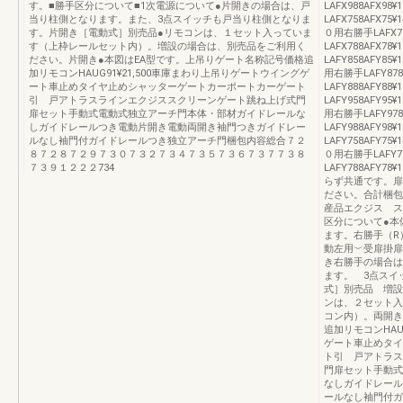
す。■勝手区分について■1次電源について●片開きの場合は、戸
LAFX988AFX9
当り柱側となります。また、3点スイッチも戸当り柱側となりま
LAFX758AFX75¥
す。片開き［電動式］別売品●リモコンは、１セット入っていま
０用右勝手LAFX778
す（上枠レールセット内）。増設の場合は、別売品をご利用く
LAFX788AFX7
ださい。片開き●本図はEA型です。上吊りゲート名称記号価格追
LAFY858AFY85¥
加リモコンHAUG91¥21,500車庫まわり上吊りゲートウイングゲ
用右勝手LAFY878A
ート車止めタイヤ止めシャッターゲートカーポートカーゲート
LAFY888AFY8
引 戸アトラスラインエクジススクリーンゲート跳ね上げ式門
LAFY958AFY95¥
扉セット手動式電動式独立アーチ門本体・部材ガイドレールな
用右勝手LAFY978A
しガイドレールつき電動片開き電動両開き袖門つきガイドレー
LAFY988AFY9
ルなし袖門付ガイドレールつき独立アーチ門梱包内容総合７２
LAFY758AFY75¥
８７２８７２９７３０７３２７３４７３５７３６７３７７３８
０用右勝手LAFY778
７３９１２２２734
LAFY788AFY
らず共通です。扉
ださい。合計梱包数
産品エクジス ス
区分について●本
ます。右勝手（R
動左用︶受扉掛扉
き右勝手の場合は
ます。 3点スイ
式］別売品 増設
ンは、２セット入
コン内）。両開き
追加リモコンHAU
ゲート車止めタイ
ト引 戸アトラス
門扉セット手動式
なしガイドレール
ールなし袖門付ガ