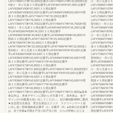
LAFU738AFU73¥132,0002左勝手LAFU748AFU74¥132,0002EG型
け・吊り元扉４５用右
V掛け・吊り元扉３０用右勝手LAFV818AFV81¥187,0001左勝手
LAFU968AFU96
LAFV828AFV82¥187,0001３５用右勝手
LAFU978AFU97¥
LAFV838AFV83¥203,5001左勝手LAFV848AFV84¥203,5001中間
扉４５用右勝手LAFU
扉３０用右勝手LAFV718AFV71¥178,2002左勝手
LAFU768AFU76
LAFV728AFV72¥178,2002３５用右勝手
LAFU778AFU77¥
LAFV738AFV73¥194,7002左勝手LAFV748AFV74¥194,7002EH型
型V掛け・吊り元扉４
W掛け・吊り元扉３０用右勝手LAFW818AFW81¥134,2001左勝
手LAFV868AFV8
手LAFW828AFW82¥134,2001３５用右勝手
LAFV878AFV87¥
LAFW838AFW83¥140,8001左勝手LAFW848AFW84¥140,8001中
け・吊り元扉４５用右
間扉３０用右勝手LAFW718AFW71¥125,4002左勝手
LAFV968AFV96
LAFW728AFW72¥125,4002３５用右勝手
LAFV978AFV97¥
LAFW738AFW73¥132,0002左勝手LAFW748AFW74¥132,0002EJ
扉４５用右勝手LAFV
型X掛け・吊り元扉３０用右勝手LAFX818AFX81¥149,6001左勝
LAFV768AFV76
手LAFX828AFX82¥149,6001３５用右勝手
LAFV778AFV77¥
LAFX838AFX83¥160,6001左勝手LAFX848AFX84¥160,6001中間
型W掛け・吊り元扉４
扉３０用右勝手LAFX718AFX71¥140,8002左勝手
勝手LAFW868AF
LAFX728AFX72¥140,8002３５用右勝手
LAFW878AFW87¥
LAFX738AFX73¥151,8002左勝手LAFX748AFX74¥151,8002ER型Y
け・吊り元扉４５用右
掛け・吊り元扉３０用右勝手LAFY818AFY81¥149,6001左勝手
LAFW968AFW96
LAFY828AFY82¥149,6001３５用右勝手
LAFW978AFW97¥
LAFY838AFY83¥160,6001左勝手LAFY848AFY84¥160,6001中間
間扉４５用右勝手LAF
扉３０用右勝手LAFY718AFY71¥140,8002左勝手
LAFW768AFW76
LAFY728AFY72¥140,8002３５用右勝手
LAFW778AFW77
LAFY738AFY73¥151,8002左勝手LAFY748AFY74¥151,8002●扉本
LAFW788AFW7
体以外は、本体デザインに関わらず共通です。扉本体は、各デ
LAFX858AFX85¥
ザインの○内数量を拾い出してください。合計梱包数8888ご案内
用右勝手LAFX878A
★全品受注生産品 受注生産品エクジス スクリーンゲート拾
LAFX888AFX8
い出し表／部材価格表左勝手（L）右勝手（R）●本体の左右勝手
LAFX958AFX95¥
は、全て外観●片開き戸当り柱戸当り柱 からの呼称になりま
用右勝手LAFX978A