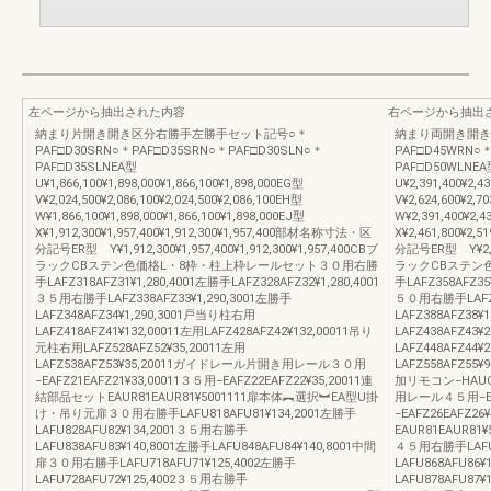
左ページから抽出された内容
右ページから抽出
納まり片開き開き区分右勝手左勝手セット記号○＊
納まり両開き開き
PAF□D30SRN○＊PAF□D35SRN○＊PAF□D30SLN○＊
PAF□D45WRN○
PAF□D35SLNEA型
PAF□D50WLN
U¥1,866,100¥1,898,000¥1,866,100¥1,898,000EG型
U¥2,391,400¥2,4
V¥2,024,500¥2,086,100¥2,024,500¥2,086,100EH型
V¥2,624,600¥2,7
W¥1,866,100¥1,898,000¥1,866,100¥1,898,000EJ型
W¥2,391,400¥2,4
X¥1,912,300¥1,957,400¥1,912,300¥1,957,400部材名称寸法・区
X¥2,461,800¥2,
分記号ER型 Y¥1,912,300¥1,957,400¥1,912,300¥1,957,400CBブ
分記号ER型 Y¥2,461
ラックCBステン色価格L・8枠・柱上枠レールセット３０用右勝
ラックCBステン
手LAFZ318AFZ31¥1,280,4001左勝手LAFZ328AFZ32¥1,280,4001
手LAFZ358AFZ35¥
３５用右勝手LAFZ338AFZ33¥1,290,3001左勝手
５０用右勝手LAFZ36
LAFZ348AFZ34¥1,290,3001戸当り柱右用
LAFZ388AFZ38
LAFZ418AFZ41¥132,00011左用LAFZ428AFZ42¥132,00011吊り
LAFZ438AFZ43
元柱右用LAFZ528AFZ52¥35,20011左用
LAFZ448AFZ44¥
LAFZ538AFZ53¥35,20011ガイドレール片開き用レール３０用
LAFZ558AFZ55¥
−EAFZ21EAFZ21¥33,00011３５用−EAFZ22EAFZ22¥35,20011連
加リモコン−HAUG
結部品セットEAUR81EAUR81¥5001111扉本体︻選択︼EA型U掛
用レール４５用−EAF
け・吊り元扉３０用右勝手LAFU818AFU81¥134,2001左勝手
−EAFZ26EAFZ2
LAFU828AFU82¥134,2001３５用右勝手
EAUR81EAUR
LAFU838AFU83¥140,8001左勝手LAFU848AFU84¥140,8001中間
４５用右勝手LAFU8
扉３０用右勝手LAFU718AFU71¥125,4002左勝手
LAFU868AFU86
LAFU728AFU72¥125,4002３５用右勝手
LAFU878AFU87¥