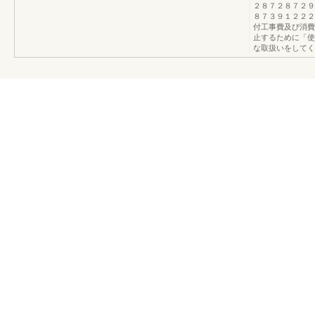
２８７２８７２９
８７３９１２２２
付工事費及び消費
止するために「使
な取扱いをしてく