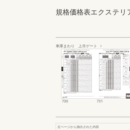
規格価格表エクステリア編_20
車庫まわり 上吊ゲート
730
731
左ページから抽出された内容