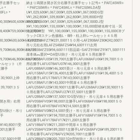
手左勝手セッ
納まり両開き開き区分右勝手左勝手セット記号○＊PAF□45WR○
L○＊
＊PAF□50WR○＊PAF□45WL○＊PAF□50WLDA型
30FL○＊
U¥1,029,600¥1,067,000¥1,029,600¥1,067,000DG型
V¥1,262,800¥1,339,800¥1,262,800¥1,339,800DH型
30,300¥600,600¥630,300DG
W¥1,029,600¥1,067,000¥1,029,600¥1,067,000DJ型
X¥1,100,000¥1,155,000¥1,100,000¥1,155,000部材名称寸法・区
18,400¥759,000¥818,400DH
分記号DR型 Y¥1,100,000¥1,155,000¥1,100,000¥1,155,000CBブ
ラックCBステン色価格L・8枠・柱上枠レールセット４５用
30,300¥600,600¥630,300DJ
−LAFZ798AFZ79¥231,00011５０用−LAFZ808AFZ80¥242,00011
吊り元柱右用LAFZ548AFZ54¥94,6001111左用
9,700¥646,800¥689,700
LAFZ558AFZ55¥94,6001111部品箱−SAFZ918AFZ91¥71,5001111
扉本体︻選択︼DA型U掛け・吊り元扉４５用右勝手
89,700¥646,800¥689,700CB
LAFU058AFU05¥139,7001左勝手LAFU068AFU06¥139,7001５０
ールセット（片
用右勝手LAFU078AFU07¥146,3001左勝手
1左勝手
LAFU088AFU08¥146,3001受け・吊り元扉４５用右勝手
LAFU158AFU15¥136,4001左勝手LAFU168AFU16¥136,4001５０
130,9001上枠
用右勝手LAFU178AFU17¥143,0001左勝手
LAFU188AFU18¥143,0001中間扉４５用右勝手
139,7001３５
LAFU258AFU25¥130,90011左勝手LAFU268AFU26¥130,90011５
０用右勝手LAFU278AFU27¥137,50011左勝手
LAFU288AFU28¥137,50011DG型V掛け・吊り元扉４５用右勝手
・親子開き用）右用
LAFV058AFV05¥198,0001左勝手LAFV068AFV06¥198,0001５０
用右勝手LAFV078AFV07¥214,5001左勝手
︼DA型U掛け・吊り
LAFV088AFV08¥214,5001受け・吊り元扉４５用右勝手
勝手
LAFV158AFV15¥194,7001左勝手LAFV168AFV16¥194,7001５０
用右勝手LAFV178AFV17¥211,2001左勝手
¥140,80011受
LAFV188AFV18¥211,2001中間扉４５用右勝手
9001左勝手
LAFV258AFV25¥189,20011左勝手LAFV268AFV26¥189,20011５
０用右勝手LAFV278AFV27¥205,70011左勝手
¥137,5001中間
LAFV288AFV28¥205,70011DH型W掛け・吊り元扉４５用右勝手