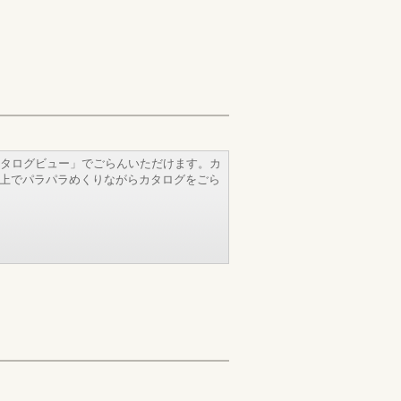
タログビュー」でごらんいただけます。カ
b上でパラパラめくりながらカタログをごら