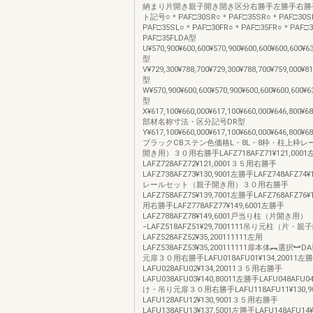
納まり片開き親子開き開き区分右勝手左勝手右勝
ト記号○＊PAF□30SR○＊PAF□35SR○＊PAF□30S
PAF□35SL○＊PAF□30FR○＊PAF□35FR○＊PAF□
PAF□35FLDA型
U¥570,900¥600,600¥570,900¥600,600¥600,600¥6
型
V¥729,300¥788,700¥729,300¥788,700¥759,000¥8
型
W¥570,900¥600,600¥570,900¥600,600¥600,600¥6
型
X¥617,100¥660,000¥617,100¥660,000¥646,800¥68
部材名称寸法・区分記号DR型
Y¥617,100¥660,000¥617,100¥660,000¥646,800¥6
ブラックCBステン色価格L・8L・8枠・柱上枠レ
開き用）３０用右勝手LAFZ718AFZ71¥121,000
LAFZ728AFZ72¥121,0001３５用右勝手
LAFZ738AFZ73¥130,9001左勝手LAFZ748AFZ74¥
レールセット（親子開き用）３０用右勝手
LAFZ758AFZ75¥139,7001左勝手LAFZ768AFZ76¥
用右勝手LAFZ778AFZ77¥149,6001左勝手
LAFZ788AFZ78¥149,6001戸当り柱（片開き用）
−LAFZ518AFZ51¥29,7001111吊り元柱（片
LAFZ528AFZ52¥35,200111111左用
LAFZ538AFZ53¥35,200111111扉本体︻選択
元扉３０用右勝手LAFU018AFU01¥134,20011左
LAFU028AFU02¥134,20011３５用右勝手
LAFU038AFU03¥140,80011左勝手LAFU048AFU04
け・吊り元扉３０用右勝手LAFU118AFU11¥130,
LAFU128AFU12¥130,9001３５用右勝手
LAFU138AFU13¥137,5001左勝手LAFU148AFU14