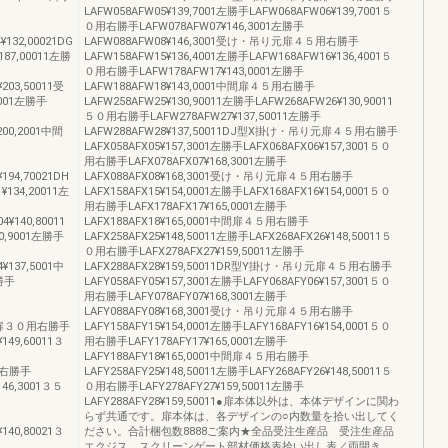
LAFW058AFW05¥139,7001左勝手LAFW068AFW06¥139,7001５
０用右勝手LAFW078AFW07¥146,3001左勝手
¥132,00021DG
LAFW088AFW08¥146,3001受け・吊り元扉４５用右勝手
7,00011左勝
LAFW158AFW15¥136,4001左勝手LAFW168AFW16¥136,4001５
０用右勝手LAFW178AFW17¥143,0001左勝手
203,50011受
LAFW188AFW18¥143,0001中間扉４５用右勝手
001左勝手
LAFW258AFW25¥130,90011左勝手LAFW268AFW26¥130,90011
５０用右勝手LAFW278AFW27¥137,50011左勝手
200,2001中間
LAFW288AFW28¥137,50011DJ型X掛け・吊り元扉４５用右勝手
LAFX058AFX05¥157,3001左勝手LAFX068AFX06¥157,3001５０
用右勝手LAFX078AFX07¥168,3001左勝手
194,70021DH
LAFX088AFX08¥168,3001受け・吊り元扉４５用右勝手
34,20011左
LAFX158AFX15¥154,0001左勝手LAFX168AFX16¥154,0001５０
用右勝手LAFX178AFX17¥165,0001左勝手
¥140,80011
LAFX188AFX18¥165,0001中間扉４５用右勝手
,9001左勝手
LAFX258AFX25¥148,50011左勝手LAFX268AFX26¥148,50011５
０用右勝手LAFX278AFX27¥159,50011左勝手
¥137,5001中
LAFX288AFX28¥159,50011DR型Y掛け・吊り元扉４５用右勝手
勝手
LAFY058AFY05¥157,3001左勝手LAFY068AFY06¥157,3001５０
用右勝手LAFY078AFY07¥168,3001左勝手
LAFY088AFY08¥168,3001受け・吊り元扉４５用右勝手
り元扉３０用右勝手
LAFY158AFY15¥154,0001左勝手LAFY168AFY16¥154,0001５０
149,60011３
用右勝手LAFY178AFY17¥165,0001左勝手
LAFY188AFY18¥165,0001中間扉４５用右勝手
用右勝手
LAFY258AFY25¥148,50011左勝手LAFY268AFY26¥148,50011５
146,3001３５
０用右勝手LAFY278AFY27¥159,50011左勝手
LAFY288AFY28¥159,50011●扉本体以外は、本体デザインに関わ
らず共通です。扉本体は、各デザインの○内数量を拾い出してく
140,80021３
ださい。合計梱包数8888ご案内★全品受注生産品 受注生産品
エクジス スクリーンゲート部材価格表拾い出し表／両開き