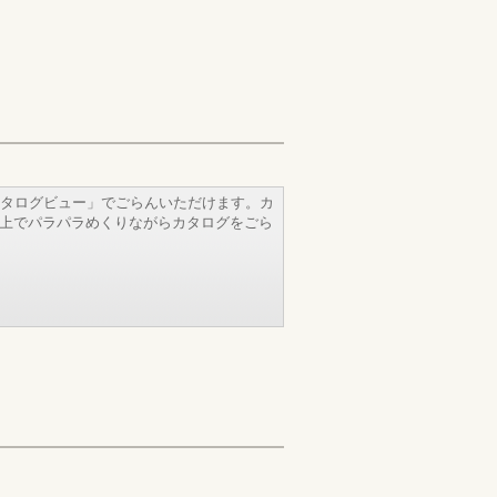
タログビュー」でごらんいただけます。カ
b上でパラパラめくりながらカタログをごら