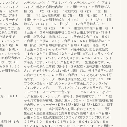
ンレスパイプ
ステンレスパイプ（アルミパイプ）ステンレスパイプ（アルミ
ンレスパイプ
パイプ）部材名称梱包内容H：２３用柱セット１台用手動式右
色セット記号の
柱（右） 1左 柱（左） 1電動式右 柱（右） 1左 柱
ス色、アルミ
（左） 1２台用電動式右 柱（右） 1左 柱（左） 1H：２
ンカラー色で
６用柱セット１台用手動式右 柱（右） 1左 柱（左） 1電
ャッター本体
動式右 柱（右） 1左 柱（左） 1２台用電動式右 柱
に関しては、当
（右） 1左 柱（左） 1Ｈ：２３用連棟用中柱１台用 柱 1
の取付工事費
２台用Ｈ：２６用連棟用中柱１台用２台用上下枠前面パネル１
別途必要で
台用 上下枠２、前面パネル１ 巾決め材２台用（W：５０）
。●シャッター
３台用（１台側W：３０）２台用（W：５５）標準部品箱１台
表/※S型・R
用 部品一式２台用連棟部品箱１台用＋１台用 部品一式１・
業所へお問い
２台用＋２台用シャッター本体 別途手配拾い出し表電動式
ます。シャッタ
（１台＋２台用）電動式（２台＋２台用）●アルミスラットタイ
内名称記号価格
プもあります。●ハイリンクもあります。●アルミスラットタイ
BブラウンCB
プもあります。●ハイリンクもあります。 別途必要です。●シ
W５０H：２６
ャッターの取付工事費（取付け・２次配線・運転調整・配送費
１台用手動式右
含む）が●特寸サイズおよび価格に関しては、当社営業所へお問
い合わせください。●1台用＋２台用は、左右どちらにも連棟可
能です。 シャッター本体は別途手配となります。※２．CB
ブラウン色セット記号のシャッター本体色はステンレスパイ
右
プ：ステンレス色、 アルミパイプ：ステンカラー色、アル
ミスラット：ステンカラー色です。 アルミスラットはブラ
６用柱セット※１１
ックも選択可。●シャッター価格は、参考価格です。※１．外観
から見て右側が右用、左側が左用。3台用・4台用部材価格表/梱
包内容シャッターゲートD型※S型・R型・M1型・M2型は、別手
配となります。 当社営業所へお問い合わせください。 受注
右
生産品★全品受注生産品ご案内名称記号価格１台用＋２台用２
台用＋２台用電動式電動式CBブラックCBブラウンCBステンH：
３用連棟用中柱１台
２３W：３０＋５０H：２６W：３０＋５０H：２３W：５０
台用
H：２３W：５５H２６：W５０H：２６W：５５H：２３用柱セ