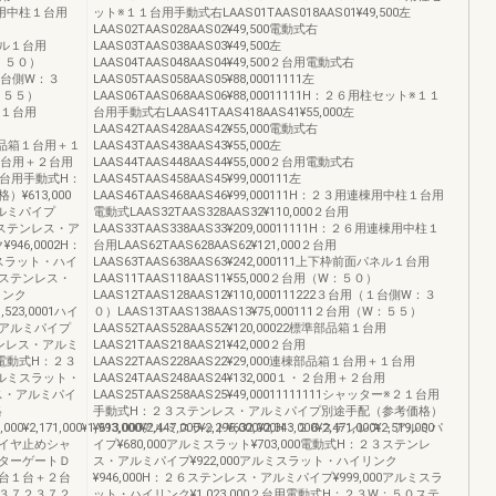
連棟用中柱１台用
ット※１１台用手動式右LAAS01TAAS018AAS01¥49,500左
LAAS02TAAS028AAS02¥49,500電動式右
パネル１台用
LAAS03TAAS038AAS03¥49,500左
（W：５０）
LAAS04TAAS048AAS04¥49,500２台用電動式右
用（１台側W：３
LAAS05TAAS058AAS05¥88,00011111左
W：５５）
LAAS06TAAS068AAS06¥88,00011111H：２６用柱セット※１１
品箱１台用
台用手動式右LAAS41TAAS418AAS41¥55,000左
LAAS42TAAS428AAS42¥55,000電動式右
連棟部品箱１台用＋１
LAAS43TAAS438AAS43¥55,000左
１・２台用＋２台用
LAAS44TAAS448AAS44¥55,000２台用電動式右
※２１台用手動式H：
LAAS45TAAS458AAS45¥99,000111左
613,000
LAAS46TAAS468AAS46¥99,000111H：２３用連棟用中柱１台用
アルミパイプ
電動式LAAS32TAAS328AAS32¥110,000２台用
２３ステンレス・ア
LAAS33TAAS338AAS33¥209,00011111H：２６用連棟用中柱１
46,0002H：
台用LAAS62TAAS628AAS62¥121,000２台用
ミスラット・ハイ
LAAS63TAAS638AAS63¥242,000111上下枠前面パネル１台用
５０ステンレス・
LAAS11TAAS118AAS11¥55,000２台用（W：５０）
リンク
LAAS12TAAS128AAS12¥110,000111222３台用（１台側W：３
523,0001ハイ
０）LAAS13TAAS138AAS13¥75,000111２台用（W：５５）
ス・アルミパイプ
LAAS52TAAS528AAS52¥120,00022標準部品箱１台用
５ステンレス・アルミ
LAAS21TAAS218AAS21¥42,000２台用
台用電動式H：２３
LAAS22TAAS228AAS22¥29,000連棟部品箱１台用＋１台用
アルミスラット・
LAAS24TAAS248AAS24¥132,000１・２台用＋２台用
レス・アルミパイ
LAAS25TAAS258AAS25¥49,00011111111シャッター※２１台用
格
手動式H：２３ステンレス・アルミパイプ別途手配（参考価格）
,000¥2,171,000¥1,993,000¥2,447,000¥2,295,000¥2,343,000¥2,471,000¥2,519,000
¥613,000アルミスラット¥632,000H：２６ステンレス・アルミパ
イヤ止めシャ
イプ¥680,000アルミスラット¥703,000電動式H：２３ステンレ
ターゲートＤ
ス・アルミパイプ¥922,000アルミスラット・ハイリンク
台１台＋２台
¥946,000H：２６ステンレス・アルミパイプ¥999,000アルミスラ
３７２３７２
ット・ハイリンク¥1,023,000２台用電動式H：２３W：５０ステ