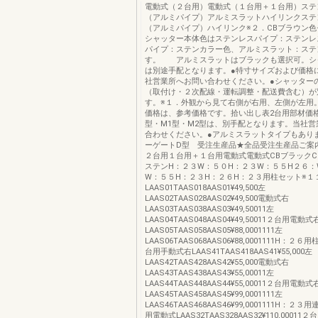
電動式（２台用）電動式（１台用＋１台用）ステ
（アルミパイプ）アルミスラットハイリンクステ
（アルミパイプ）ハイリンク※２．CBブラウン
シャッター本体色はステンレスパイプ：ステンレ
パイプ：ステンカラー色、アルミスラット：ステ
す。 アルミスラットはブラックも選択可。シ
は別途手配となります。●特寸サイズおよび価格
社営業所へお問い合わせください。●シャッター
（取付け・２次配線・運転調整・配送費含む）が
す。※１．外観から見て右側が右用、左側が左用
価格は、参考価格です。拾い出し表2台用部材価格
型・M1型・M2型は、別手配となります。当社営
合わせください。●アルミスラットタイプもあり
ーゲートD型 受注生産品★全品受注生産品ご案
２台用１台用＋１台用電動式電動式CBブラックC
ステンH：２３W：５０H：２３W：５５H２６：
W：５５H：２３H：２６H：２３用柱セット※１
LAAS01TAAS018AAS01¥49,500左
LAAS02TAAS028AAS02¥49,500電動式右
LAAS03TAAS038AAS03¥49,50011左
LAAS04TAAS048AAS04¥49,50011２台用電動式
LAAS05TAAS058AAS05¥88,0001111左
LAAS06TAAS068AAS06¥88,0001111H：２
台用手動式右LAAS41TAAS418AAS41¥55,000左
LAAS42TAAS428AAS42¥55,000電動式右
LAAS43TAAS438AAS43¥55,00011左
LAAS44TAAS448AAS44¥55,00011２台用電動式
LAAS45TAAS458AAS45¥99,0001111左
LAAS46TAAS468AAS46¥99,0001111H：２
用電動式LAAS32TAAS328AAS32¥110,00011２