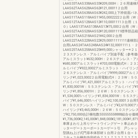
LAAS33TAAS338AAS33¥209,000H：２６用
LAAS62TAAS628AAS62¥121,00011２台用
LAAS63TAAS638AAS63¥242,000上下枠前面
LAAS11TAAS118AAS11¥55,0002222２台用
LAAS12TAAS128AAS12¥110,0001111３台
０）LAAS13TAAS138AAS13¥75,000２台用（
LAAS52TAAS528AAS52¥120,0001111標準部
LAAS21TAAS218AAS21¥42,000２台用
LAAS22TAAS228AAS22¥29,00011111111
台用LAAS24TAAS248AAS24¥132,0001111
LAAS25TAAS258AAS25¥49,000シャッター
２３ステンレス・アルミパイプ別途手配（参考価格）¥
アルミスラット¥632,000H：２６ステンレス・
¥680,000アルミスラット¥703,000電動式H：
ルミパイプ¥922,0002アルミスラット・ハイリンク¥9
２６ステンレス・アルミパイプ¥999,0002アル
リンク¥1,023,0002２台用電動式H：２３W：
アルミパイプ¥1,421,0001アルミスラット・ハイ
¥1,830,0001W：５５ステンレス・アルミパイプ¥1,
リンク¥1,856,0001H：２６W：５０ステンレ
¥1,534,0001ハイリンク¥1,834,0001W：５
パイプ¥1,646,0001ハイリンク¥2,100,0001３
W：５０ステンレス・アルミパイプ¥2,619,000
ハイリンク¥3,465,000H：２６W：５０ステン
プ¥2,750,000合計梱包数555555558888組合せ価
¥1,736,000¥2,145,000¥1,848,000¥2,181,000¥1,871
車庫まわり上吊りゲートウイングゲート車止めタ
ッターゲートカーポートカーゲート引 戸シャッ
型跳ね上げ式門扉本体部材１台用２台用１台＋１
２台＋２台梱包内容総合７２１７２２７２２７２