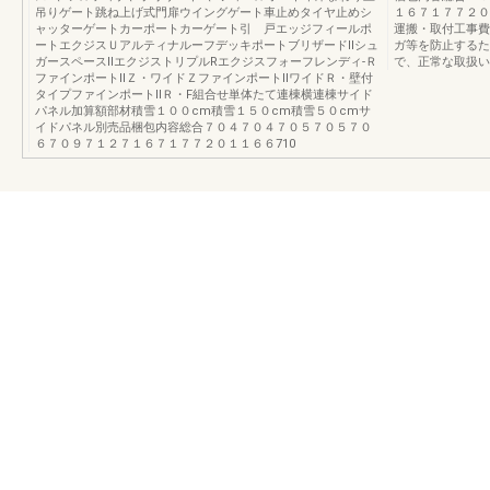
吊りゲート跳ね上げ式門扉ウイングゲート車止めタイヤ止めシ
１６７１７７２０
ャッターゲートカーポートカーゲート引 戸エッジフィールポ
運搬・取付工事費
ートエクジスＵアルティナルーフデッキポートブリザードⅡシュ
ガ等を防止するた
ガースペースⅡエクジストリプルRエクジスフォーフレンディ-Ｒ
で、正常な取扱い
ファインポートⅡＺ・ワイドＺファインポートⅡワイドＲ・壁付
タイプファインポートⅡＲ・F組合せ単体たて連棟横連棟サイド
パネル加算額部材積雪１００cm積雪１５０cm積雪５０cmサ
イドパネル別売品梱包内容総合７０４７０４７０５７０５７０
６７０９７１２７１６７１７７２０１１６６710