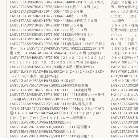
LASV06TASV068ASV06¥47,900448844881212H３０用１本入
売品〉２台用（１
LASV07TASV078ASV07¥55,0004444けた間口３０用（大）
号・組合せ価格は
LASX62TASX628ASX62¥44,0004444間口５４用
●セット記号末尾
LASX15TASX158ASX15¥77,000448844間口６０用
ります。 ［例］
LASX16TASX168ASX16¥84,700444488前後枠間口３０用
４の場合 L＊P
LASV31TASV318ASV31¥42,9001111間口５４用
５５＋５５・柱高
LASV32TASV328ASV32¥69,300112211間口６０用
記号の○部には色
LASV33TASV338ASV33¥75,900111122側枠奥行５５用
ださい。 L
LASV21TASV218ASV21¥58,90011111奥行６０用
8：CBステン形
LASV22TASV228ASV22¥63,80011111部品箱柱・枠組立用桁２
台）間 口間口
本用（大）LASV43TASV438ASV43¥23,1002222222222桁３本
５奥行５５＋６０
用（大）LASV44TASV448ASV44¥34,100桁２本用（横連棟）
０奥行６０＋６０
LASV46TASV468ASV46¥27,500［２］※２［２］※２２２［２］
０セット記号○＊PAS
※２［２］※２［２］※２［２］※２２２桁３本用（横連棟）
PASVT3012L○＊
LASV47TASV478ASV47¥39,600桁２本用（横連棟W柱）
PASVT5412L○＊
LASV48LASV48EASV48¥26,400(2)※３(2)※３(2)※３(2)※３(2)※
PASVT601
３(2)※３桁３本用（横連棟W柱）
¥868,900¥873,800
LASV49LASV49EASV49¥38,500中柱取付用
ブラックCBブラ
LASV56LASV56EASV56¥7,200222244前後枠組立用
LASX02TASX02
LASV51TASV518ASV51¥14,3001111111111横連棟用
LASV04TASV048
LASV52TASV528ASV52¥16,5001111111111横連棟カバー奥行
H２４用１本入LASV
５５用LASV71TASV718ASV71¥18,70011111奥行６０用
入LASV07TASV
LASV72TASV728ASV72¥20,90011111桁連結部品共通
LASX62TASX62
TASX45TASX45TASX45¥19,8004444444444φ６０丸たて樋共
LASX15TASX15
通LCAE25TCAE258CAE25¥4,400(1)※１(1)※１11(1)※１(1)※１
LASX16TASX1
(1)※１(1)※１(1)※１(1)※１タイトフレーム端部用４
LASV31TASV31
EASV86EASV86EASV86¥14,300端部用６
LASV32TASV32
EASV87EASV87EASV87¥16,5001111111111端部用８
LASV33TASV33
EASV88EASV88EASV88¥18,700端部用１０
LASV21TASV21
EASV89EASV89EASV89¥21,5001111111111端部用１２
LASV22TASV2