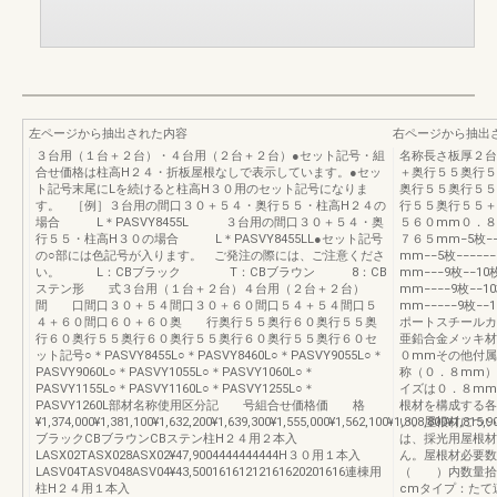
左ページから抽出された内容
右ページから抽出
３台用（１台＋２台）・４台用（２台＋２台）●セット記号・組
名称長さ板厚２台
合せ価格は柱高H２４・折板屋根なしで表示しています。●セッ
＋奥行５５奥行５
ト記号末尾にLを続けると柱高H３０用のセット記号になりま
奥行５５奥行５５
す。 ［例］３台用の間口３０＋５４・奥行５５・柱高H２４の
行５５奥行５５＋
場合 L＊PASVY8455L ３台用の間口３０＋５４・奥
５６０mm０．８mm
行５５・柱高H３０の場合 L＊PASVY8455LL●セット記号
７６５mm−5枚−−
の○部には色記号が入ります。 ご発注の際には、ご注意くださ
mm−−5枚−−−−
い。 L：CBブラック T：CBブラウン 8：CB
mm−−−9枚−−1
ステン形 式３台用（１台＋２台）４台用（２台＋２台）
mm−−−−9枚−−
間 口間口３０＋５４間口３０＋６０間口５４＋５４間口５
mm−−−−−9枚−
４＋６０間口６０＋６０奥 行奥行５５奥行６０奥行５５奥
ポートスチールカ
行６０奥行５５奥行６０奥行５５奥行６０奥行５５奥行６０セ
亜鉛合金メッキ材
ット記号○＊PASVY8455L○＊PASVY8460L○＊PASVY9055L○＊
０mmその他付属
PASVY9060L○＊PASVY1055L○＊PASVY1060L○＊
称（０．８mm）
PASVY1155L○＊PASVY1160L○＊PASVY1255L○＊
イズは０．８mm
PASVY1260L部材名称使用区分記 号組合せ価格価 格
根材を構成する各
¥1,374,000¥1,381,100¥1,632,200¥1,639,300¥1,555,000¥1,562,100¥1,808,800¥1,815,
い。屋根材につい
ブラックCBブラウンCBステン柱H２４用２本入
は、採光用屋根材
LASX02TASX028ASX02¥47,9004444444444H３０用１本入
ん。屋根材必要数
LASV04TASV048ASV04¥43,50016161212161620201616連棟用
（ ）内数量拾
柱H２４用１本入
cmタイプ：たて