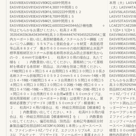
EASV80EASV80EASV80¥22,600中間用８
本用（大）LASV43
EASV81EASV81EASV81¥14,30011中間用１０
（大）LASV44TAS
EASV82EASV82EASV82¥16,5002222中間用１２
LASV56LASV56
EASV83EASV83EASV83¥18,700中間用１５
LASV51TASV51
EASV84EASV84EASV84¥21,500中間用１６
LASV53TASV53
EASV85EASV85EASV85¥22,6003322443344合計梱包数 ○
LCAE25TCAE258C
印はどちらかをお選びください。柱高２４用
１1(2)※１1(2)
35354343363643434949柱高３０用44444747454552525454ご案
EASV86EASV86
内カーポート拾い出し表部材価格表／スチールカラー鋼板（ガ
EASV87EASV87
ルバニウム鋼板）５５％アルミ亜鉛合金メッキ材質・表面処理
EASV88EASV88
等山高８８タイプ 働き巾６００mmその他付属部材止水面戸
EASV89EASV89
標準屋根材区分スチール折板名称雨水吹込み防止折板軒先から
EASV80EASV80
の−０．６mm寸法備考※１． 柱高H３０用の場合は、丸たて
EASV81EASV81
樋を（ ）内数量拾い出してください。屋根材について屋根
EASV82EASV82
材を構成する各部材・部品は、次の物を別途ご用意ください。
EASV83EASV83
−19枚間口６０＋間口５４４台用間口５４間口３０間口３０長さ
EASV84EASV84
名称スチール折板間口６０５９２０mm５４１０mm−14枚＋間
EASV85EASV8
口５４−18枚−15枚間口５４＋＋３台用奥行５５間口６０間口５
どちらかをお選びくだ
４間口５４間口３０間口３０間口６０20枚−14枚−間口６０＋＋
高３０用292929
間口５４15枚−18枚−＋間口６０＋間口５４19枚−20枚−間口６０
部品BECAE32
＋間口６０＋３台用奥行６０４台用●積雪１５０cmタイプは、
ートⅡZ／ワイド
採光用屋根材（ポリカーボネート折板）は使用できません。屋
ナ、ブリザードⅡ
根材必要数ブリザードⅡ［積雪１５０cmタイプ：横連棟］※
りゲート跳ね上げ
２． 柱高H２４用の場合は、柱・枠組立用部品箱【横連棟】を
ッターゲートカー
［ ］内数量拾い出してください。※３． 柱高H３０用の場
ナルーフデッキポ
合は、柱・枠組立用部品箱【横連棟W柱】を（ ）内数量拾
Ｚファインポート
い出してください。偏芯柱部品〈別売品〉名称記号価格区分対
エッジフィールポ
象製品偏芯柱部品BECAE32¥14,000柱１本用シュガースペース
ースペースⅡ組合
Ⅱ、ファインポートⅡZ／ワイドZ、エクジストリプルR、エクジ
積雪１００cm積
スU、アルティナ、ブリザードⅡ、フィールポート車庫まわり上
梱包内容総合７０