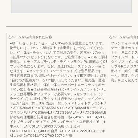
左ページから抽出された内容
右ページから抽出
●物干しセットは、1セット当り35㎏を規準重量としています。
フレンディ-Ｒ車
物干しには、1セット35㎏以上（総重量）を掛けないでくださ
ゲート車止めタイ
い。※1 2台用をセット記号でご発注の場合、末尾AとBのセッ
ト引 戸エクジス
ト記号2つで1セット分になります。ご注意下さい。●アルミ形材
ファインポートⅡ
部分は、ミディアムブラウンP・ライトブラウンPに関係なくCB
タイプファインポ
ブラック色になります。なお、見上げ板は、ステンカラー色に
リプルRエクジス
なります。●センサライト（ソーラータイプ)は別手配品です。
価格で、組立・運
当社営業窓口までお問い合わせください。●屋根下照明は、灯具
せん。事故、ケガ
1台につき配線カバーを1本拾い出してください。別売品 受注
意」をよく読んで
生産品部材価格表／ご案内ご案内カーポートルーフデッキポー
ト拾い出し表★全品受注生産品●センサライトカメラ・センサカ
メラには専用取付ブラケットが必要です。●センサライト（ソー
ラータイプ）に取付ブラケットは必要ありません。サイズセッ
ト記号1台用（間口30）2台用（間口58）※１ライトブラウンPC
＊ATCS36AALC＊ATCS66AALA＋C＊ATCS66AALBミディアム
ブラウンPJ＊ATCS36AALJ＊ATCS66AALA＋J＊ATCS66AALB
部材名称使用区分記号組合せ価格価 格¥2,424,500¥3,634,500ラ
イトブラウンPミディアムブラウンPデッキ・屋根部柱共通（１
本入り）LATC01LATC01¥33,00068けた１台用
LATC11LATC11¥37,4003２台用LATC12LATC12¥99,0004デッキ
材１台用CATC24JATC24¥60,5007２台用