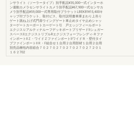
ンサライト（ソーラータイプ）別手配品¥35,000一式インターホ
ン連動カメラセンサライトカメラ別手配品¥67,900一式センサカ
メラ別手配品¥59,000一式専用取付ブラケットLBEK81¥15,400キ
ャップ付ブラケット、取付ビス、取付説明書車庫まわり上吊り
ゲート跳ね上げ式門扉ウイングゲート車止めタイヤ止めシャッ
ターゲートカーポートカーゲート引 戸エッジフィールポート
エクジスＵアルティナルーフデッキポートブリザードⅡシュガー
スペースⅡエクジストリプルRエクジスフォーフレンディ-Ｒファ
インポートⅡＺ・ワイドＺファインポートⅡワイドＲ・壁付タイ
プファインポートⅡＲ・F組合せ１台用２台用部材１台用２台用
別売品梱包内容総合７０２７０２７０２７０２７０２７２０１
１６２702