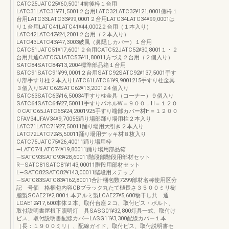
CATC25JATC25¥60,50014前後枠１台用
LATC31LATC31¥71,5001２台用LATC32LATC32¥121,0001側枠１
台用LATC33LATC33¥99,0001２台用LATC34LATC34¥99,0001は
り１台用LATC41LATC41¥44,0002２台用（１本入り）
LATC42LATC42¥24,2001２台用（２本入り）
LATC43LATC43¥47,3003破風（鼻隠しカバー）１台用
CATC51JATC51¥17,6001２台用CATC52JATC52¥30,8001１・２
台用共通CATC53JATC53¥41,80011方づえ２台用（２個入り）
SATC84SATC84¥13,2004標準部品箱１台用
SATC91SATC91¥99,0001２台用SATC92SATC92¥137,5001手す
り部手すり柱２本入りLATC61LATC61¥9,9001215手すり柱金具
３個入りSATC62SATC62¥13,20012４個入り
SATC63SATC63¥16,50034手すり柱金具（コーナー）９個入り
SATC64SATC64¥27,50011手すりパネルW＝９００，H＝１２０
０CATC65JATC65¥24,2001925手すり端部カバー材H＝１２００
CFAV34JFAV34¥9,70055踊り場部踊り場用柱２本入り
LATC71LATC71¥27,50011踊り場用大引き２本入り
LATC72LATC72¥5,50011踊り場用デッキ材８枚入り
CATC75JATC75¥26,40011踊り場用枠
―LATC74LATC74¥19,80011踊り場用部品箱
―SATC93SATC93¥28,60011階段部階段用部材セット
R―SATC81SATC81¥143,00011階段用部材セット
L―SATC82SATC82¥143,00011階段用ステップ
―SATC83SATC83¥162,80011合計梱包数7299部材名称使用区分
記 号価 格梱包内容CBブラック丸たて樋長さ３５００ミリ樹
脂製SCAE21¥2,800１本アルミ製LCAE27¥5,600物干し共 通
LCAE12¥17,600本体２本、取付台座２コ、取付ビス・ボルト、
取付説明書屋根下照明灯 具SASG01¥32,800灯具一式、取付け
ビス、取付説明書配線カバーLASG11¥3,300配線カバー１本
（長：１９００ミリ）、配線ガイド、取付ビス、取付説明書セ