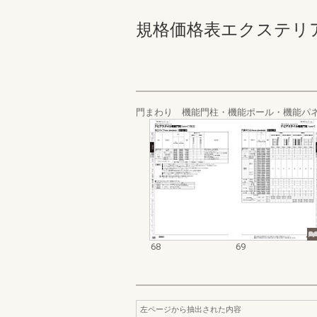
規格価格表エクステリア編_2
門まわり 機能門柱・機能ポール・機能パ
68
69
左ページから抽出された内容