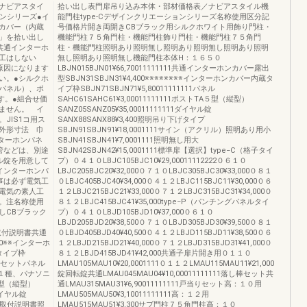
ナビアスタイ
拾い出し表門扉吊り込み本体・部材価格表／ナビアスタイル機
ョンシリーズ●イ
能門柱type-Cデザインクリエーションシリーズ名称使用区分記
カバー（内蔵
号価格片開き両開きCBブラック用シルクホワイト用飾り門柱・
」を拾い出し
機能門柱７５角門柱・機能門柱飾り門柱・機能門柱７５角門
共通インターホ
柱・機能門柱照明あり照明無し照明あり照明無し照明あり照明
工はしない
無し照明あり照明無し機能門柱本体H：１６５０
原因になります
LBJN015BJN01¥66,70011111111共通インターホンカバー露出
い。●シルクホ
型SBJN31SBJN31¥4,400※※※※※※※※インターホンカバー内蔵タ
パネル）、ポ
イプ枠SBJN71SBJN71¥5,80011111111パネル
す。●組合せ価
SAHC61SAHC61¥3,00011111111ポストTA５型（縦型）
ません。 イ
SANZ05SANZ05¥35,00011111111ダイヤル錠
JIS1コ用ス
SANX88SANX88¥3,400照明吊り下げタイプ
外形寸法 巾
SBJN91SBJN91¥18,0001111サイン（アクリル）照明あり用小
ンターホンパネ
SBJN41SBJN41¥7,0001111照明無し用大
管などは、別途
SBJN42SBJN42¥15,0001111標準扉【選択】type−C（格子タイ
ル錠を用意して
プ）０４１０LBJC105BJC10¥29,00011112222０６１０
インターホンパ
LBJC205BJC20¥32,000０７１０LBJC305BJC30¥33,000０８１
事は必ず電気工
０LBJC405BJC40¥34,000０４１２LBJC115BJC11¥30,000０６
電気の素人工
１２LBJC215BJC21¥33,000０７１２LBJC315BJC31¥34,000０
。注名称使用
８１２LBJC415BJC41¥35,000type−P（パンチングパネルタイ
しCBブラック
プ）０４１０LBJD105BJD10¥37,000０６１０
LBJD205BJD20¥38,500０７１０LBJD305BJD30¥39,500０８１
ト、取付説明書共通
０LBJD405BJD40¥40,500０４１２LBJD115BJD11¥38,500０６
00※※インターホ
１２LBJD215BJD21¥40,000０７１２LBJD315BJD31¥41,000０
タイプ枠
８１２LBJD415BJD41¥42,000共通子扉片開き用０１１０
ビスセットパネル
LMAU105MAU10¥20,0001111０１１２LMAU115MAU11¥21,000
ホン１種、パナソニ
錠回転錠共通LMAU045MAU04¥10,00011111111落し棒セット共
型（縦型）
通LMAU315MAU31¥6,90011111111戸当りセット高：１０用
ダイヤル錠
LMAU505MAU50¥3,10011111111高：１２用
式、取付説明書照
LMAU515MAU51¥3,300サブ門柱７５角門柱高：１０