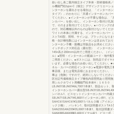
拾い出し表ご案内独立タイプ本体・部材価格表／
ル機能門柱type-C［独立］デザインクリエーシ
ンターホンを露出させる場合は、「インターホン
タイプ）」のかわりに「共通インターホンカバー
てください。●インターホンが不要な場合は、「
ンカバー」を拾い出し、インターホン取付け孔加
で、そのまま取付けてください。●ハウリングの
ので、対応機種以外のものは取付けないでくださ
ワイトの本体に付属する、インターホンカバー（
ストTA5型、照明、サインは、ブラックになりま
格・合計梱包数にはインターホンは含まれており
ンターホン子機・親機は市販品をお求めください。
イッチボックス対応品（露出型） インターホン
145×高さ200mm以内でご用意ください。（イ
ル）●照明・インターホンの配線コード・地中配
ご用意ください。●ポストには、別売品でダイヤ
います。必要な場合のみ拾い出してください。■
ネル・カバーの対応インターホン●電源や電気工
事店様、または電気店様におまかせください。 
事は［危険］ですので、絶対にしないでください
区分記号価格独立タイプ梱包内容照明あり照明無
用シルクホワイト用機能門柱本体H：１６５０
LBJN015BJN01¥66,70011本体1、部品セッ
インターホンカバー露出型SBJN31SBJN31¥4,4
ンパネル1、ビスセットインターホンカバー内蔵
SBJN71SBJN71¥5,80011インターホン枠1、
SAHC61SAHC61¥3,00011パネル３種（アイ
ック２種）、パッキン1、取付説明書ポストTA５
SANZ05SANZ05¥35,00011本体1、取付説明書
SANX88SANX88¥3,400ダイヤル錠1、ビス一