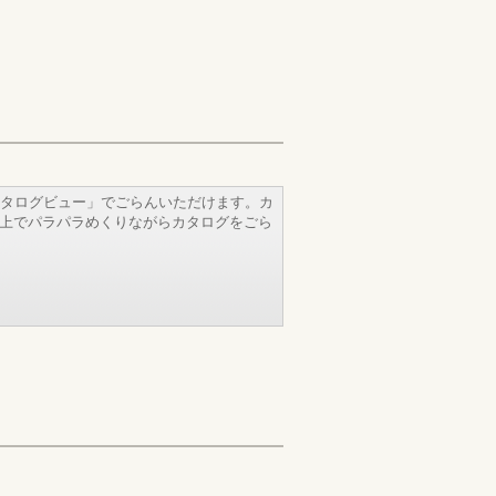
タログビュー」でごらんいただけます。カ
b上でパラパラめくりながらカタログをごら