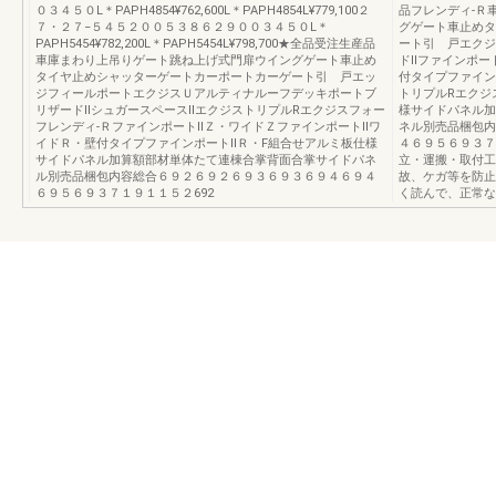
０３４５０L＊PAPH4854¥762,600L＊PAPH4854L¥779,100２
品フレンディ-Ｒ
７・２７−５４５２００５３８６２９００３４５０L＊
グゲート車止めタ
PAPH5454¥782,200L＊PAPH5454L¥798,700★全品受注生産品
ート引 戸エクジ
車庫まわり上吊りゲート跳ね上げ式門扉ウイングゲート車止め
ドⅡファインポー
タイヤ止めシャッターゲートカーポートカーゲート引 戸エッ
付タイプファイン
ジフィールポートエクジスＵアルティナルーフデッキポートブ
トリプルRエクジ
リザードⅡシュガースペースⅡエクジストリプルRエクジスフォー
様サイドパネル加
フレンディ-ＲファインポートⅡＺ・ワイドＺファインポートⅡワ
ネル別売品梱包内
イドＲ・壁付タイプファインポートⅡＲ・F組合せアルミ板仕様
４６９５６９３７
サイドパネル加算額部材単体たて連棟合掌背面合掌サイドパネ
立・運搬・取付工
ル別売品梱包内容総合６９２６９２６９３６９３６９４６９４
故、ケガ等を防止
６９５６９３７１９１１５２692
く読んで、正常な