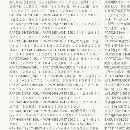
奥行全高（柱側内）セット記号CBブラックセット記号CBブラッ
式専用取付ブラケッ
ク標準柱（１８００）長柱（２３５０）単 体（１台用）２４
取付ビス、取付説
−５１２３８０（２２２０）５０９４２９００３４５０L＊
対象製品偏芯柱部品
PAPS2451¥320,600L＊PAPS2451L¥331,600２７−５１２６８０
Ⅱ、ファインポー
（２５２０）５０９４２９００３４５０L＊
スU、アルティナ
PAPS2751¥329,500L＊PAPS2751L¥340,500２４−５４２３８０
ト記号・組合せ価
（２２２０）５３８６２９００３４５０L＊
ています。●セッ
PAPS2454¥330,800L＊PAPS2454L¥341,800２７−５４２６８０
PAPS2451●
（２５２０）５３８６２９００３４５０L＊
号になります。 
PAPS2754¥340,100L＊PAPS2754L¥351,100たて２連棟（２台
PAPS2451L
用）２４−５１・５１２３８０（２２２０）１００５８２９００
行５１奥行５４※
３４５０L＊PAPT2402¥632,400L＊PAPT2402L¥654,400２７−５
２４間口２７間口２
１・５１２６８０（２５２０）１００５８２９００３４５０L＊
PAPS2751L＊PA
PAPT2702¥649,100L＊PAPT2702L¥671,100２４−５４・５４２
PAPT2702L＊
３８０（２２２０）１０６４２２９００３４５０L＊
組合せ価格価格
PAPT2408¥652,800L＊PAPT2408L¥674,800２７−５４・５４２
¥320,600¥329,50
６８０（２５２０）１０６４２２９００３４５０L＊
ブラック前枠（奥行）
PAPT2708¥670,300L＊PAPT2708L¥692,300合 掌（２台用）２
用LASU42¥33
４・２４−５１４７７５（４４５５）５０９４２９００３４５０
LASU61¥31,90
L＊PAPG4851¥703,900L＊PAPG4851L¥725,900２７・２７−５
柱LAST01¥46,20
１５３７５（５０５５）５０９４２９００３４５０L＊
枠（間 口）間口２４
PAPG5451¥721,700L＊PAPG5451L¥743,700２４・２４−５４４
LASU32¥16,5
７７５（４４５５）５３８６２９００３４５０L＊
LASU21¥35,00
PAPG4854¥725,400L＊PAPG4854L¥747,400２７・２７−５４５
２４用LASU23¥5
３７５（５０５５）５３８６２９００３４５０L＊
ミ）６枚入間口２４用
PAPG5454¥744,000L＊PAPG5454L¥766,000背面合掌（２台
ECAP16¥25,20
用）２４・２４−５１４６００５０９４２９００３４５０L＊
２７用ECAP18¥3
PAPH4851¥741,100L＊PAPH4851L¥757,600２７・２７−５１５
SASU91¥24,20
２００５０９４２９００３４５０L＊PAPH5451¥759,900L＊
梱包数 ○印はど
PAPH5451L¥776,400２４・２４−５４４６００５３８６２９０
111111112020