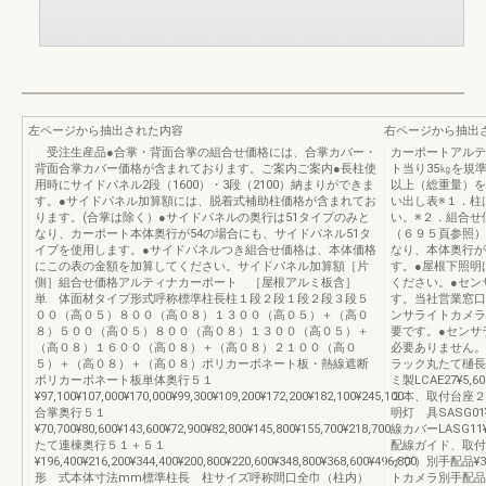
左ページから抽出された内容
右ページから抽出
受注生産品●合掌・背面合掌の組合せ価格には、合掌カバー・
カーポートアルテ
背面合掌カバー価格が含まれております。ご案内ご案内●長柱使
ト当り35㎏を規
用時にサイドパネル2段（1600）・3段（2100）納まりができま
以上（総重量）を
す。●サイドパネル加算額には、脱着式補助柱価格が含まれてお
い出し表※１．柱
ります。(合掌は除く）●サイドパネルの奥行は51タイプのみと
い。※２．組合せ
なり、カーポート本体奥行が54の場合にも、サイドパネル51タ
（６９５頁参照）
イプを使用します。●サイドパネルつき組合せ価格は、本体価格
なり、本体奥行が
にこの表の金額を加算してください。サイドパネル加算額［片
す。●屋根下照明
側］組合せ価格アルティナカーポート ［屋根アルミ板含］
ください。●セン
単 体面材タイプ形式呼称標準柱長柱１段２段１段２段３段５
す。当社営業窓口
００（高０５）８００（高０８）１３００（高０５）＋（高０
ンサライトカメラ
８）５００（高０５）８００（高０８）１３００（高０５）＋
要です。●センサ
（高０８）１６００（高０８）＋（高０８）２１００（高０
必要ありません。
５）＋（高０８）＋（高０８）ポリカーボネート板・熱線遮断
ラック丸たて樋長さ
ポリカーボネート板単体奥行５１
ミ製LCAE27¥5,
¥97,100¥107,000¥170,000¥99,300¥109,200¥172,200¥182,100¥245,100
２本、取付台座２
合掌奥行５１
明灯 具SASG0
¥70,700¥80,600¥143,600¥72,900¥82,800¥145,800¥155,700¥218,700
線カバーLASG1
たて連棟奥行５１＋５１
配線ガイド、取付
¥196,400¥216,200¥344,400¥200,800¥220,600¥348,800¥368,600¥496,800
イプ）別手配品¥
形 式本体寸法mm標準柱長 柱サイズ呼称間口全巾（柱内）
トカメラ別手配品¥6