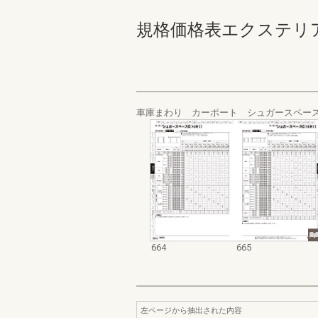
規格価格表エクステリア編_20
車庫まわり カーポート シュガースペース
664
665
左ページから抽出された内容