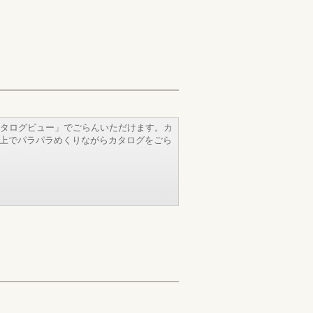
タログビュー」でごらんいただけます。カ
b上でパラパラめくりながらカタログをごら