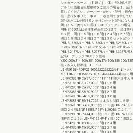
シュガースペースⅡ［柱建て］ご案内部材価格表
アルミ樹脂複合板屋根材をご使用の場合は、合計
算してください。カーポート●セット記号・組合
柱・屋根材ポリカーボネート板使用で表示してい
記号末尾にLを続けると長柱のセット記号になり
間口１５・奥行５０長柱（CBブラック）の場合 
PBNS1550NLは受注生産品形式柱建て 単体奥
５７間口間口１５間口１８間口２４間口２７間口
間口１８間口２４間口２７間口３０セット記号○
PBNS1550N○＊PBNS1850N○＊PBNS2450N○＊
＊PBNS3050N○＊PBNS1557N○＊PBNS1857N
PBNS2457N○＊PBNS2757N○＊PBNS3057
記号CBブラックCBステン価格
¥300,000¥314,600¥351,900¥376,300¥388,000¥335
柱２本入り標準柱（H：２４）
LBNR018BNR01¥28,3002222222222長柱１
９）LBNR028BNR02¥30,9004444444444柱
LBNP038BNP03¥37,4001111111111垂木３
LBNP318BNP31¥27,00021間口１８用
LBNP328BNP32¥29,10021間口２４用
LBNP338BNP33¥30,90021間口２７用
LBNP348BNP34¥33,00021間口３０用
LBNP358BNP35¥34,70021４本入り間口１５用
LBNP368BNP36¥36,0001間口１８用LBNP378BNP
間口２４用LBNP388BNP38¥41,2001間口２７用
LBNP398BNP39¥44,0001間口３０用LBNP408BNP
側枠間口１５用LBNP418BNP41¥15,40011間口
LBNP428BNP42¥16,70011間口２４用
LBNP438BNP43¥20,00011間口２７用
LBNP448BNP44¥21,30011間口３０用