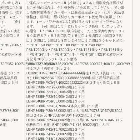
／拾い出し表●
ご案内シュガースペースⅡ［柱建て］●アルミ樹脂複合板屋根材
梱包数に1を加
をご使用の場合は、合計梱包数に1を加算してください。拾い出
せ価格は、標準
し表部材価格表／カーポートは受注生産品●セット記号・組合せ
ます。●セット
価格は、標準柱・屋根材ポリカーボネート板使用で表示してい
ます。 ［例］
ます。●セット記号末尾にLを続けると長柱のセット記号になり
L＊
ます。 ［例］間口１５・奥行５０＋５０長柱（CBブラック）
行奥行５０奥行
の場合 L＊PBNT1500NL形式柱建て たて連棟奥行奥行５０＋
３０間口１５
５０奥行５７＋５７間口間口１５間口１８間口２４間口２７間
＊
口３０間口１５間口１８間口２４間口２７間口３０セット記号○
PBNS2750N○
＊PBNT1500N○＊PBNT1800N○＊PBNT2400N○＊
○＊
PBNT2700N○＊PBNT3000N○＊PBNT1514N○＊PBNT1814N○
N部材名称使用区分
＊PBNT2414N○＊PBNT2714N○＊PBNT3014N部材名称使用区
分記号CBブラックCBステン価格
,500¥352,100¥395,300¥423,100¥436,400
¥606,400¥636,300¥712,200¥761,600¥785,700¥677,400¥711,300¥799,000¥8
柱２本入り標準柱（H：２４）
本入り長柱（H：２
LBNR018BNR01¥28,3004444444444長柱１本入り長柱（H：２
建て用部品箱共通
９）LBNR028BNR02¥30,9008888888888柱建て用部品箱共通
本入り間口１５用
LBNP038BNP03¥37,4002222222222垂木３本入り間口１５用
LBNP318BNP31¥27,00042間口１８用
LBNP328BNP32¥29,10042間口２４用
LBNP338BNP33¥30,90042間口２７用
LBNP348BNP34¥33,00042間口３０用
LBNP358BNP35¥34,70042４本入り間口１５用
37¥38,8001
LBNP368BNP36¥36,0002間口１８用LBNP378BNP37¥38,8002
間口２４用LBNP388BNP38¥41,2002間口２７用
40¥46,3001
LBNP398BNP39¥44,0002間口３０用LBNP408BNP40¥46,3002
１８用
側枠間口１５用LBNP418BNP41¥15,40022間口１８用
LBNP428BNP42¥16,70022間口２４用
LBNP438BNP43¥20,00022間口２７用
LBNP448BNP44¥21,30022間口３０用