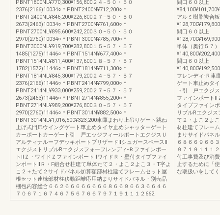
PBNT1800NL¥770,300¥156,800２４−５０・５０
間口６０以上
2376(2166)10034○＊PBNT2400N¥712,200○＊
¥84,100¥101,700¥
PBNT2400NL¥846,200¥226,800２７−５０・５０
アルミ樹脂複合板
2673(2463)10034○＊PBNT2700N¥761,600○＊
¥128,700¥179,800
PBNT2700NL¥895,600¥242,200３０−５０・５０
間口６０以上
2970(2760)10034○＊PBNT3000N¥785,700○＊
¥128,700¥169,900
PBNT3000NL¥919,700¥282,800１５−５７・５７
単体（奥行５７）
1485(1275)11446○＊PBNT1514N¥677,400○＊
¥140,800¥202,400
PBNT1514NL¥811,400¥137,600１８−５７・５７
間口６０以上
1782(1572)11446○＊PBNT1814N¥711,300○＊
¥140,800¥192,500
PBNT1814NL¥845,300¥179,200２４−５７・５７
フレンディ-Ｒ車
2376(2166)11446○＊PBNT2414N¥799,000○＊
ゲート車止めタイ
PBNT2414NL¥933,000¥259,200２７−５７・５７
ト引 戸エクジス
2673(2463)11446○＊PBNT2714N¥855,200○＊
ファインポートⅡ
PBNT2714NL¥989,200¥276,800３０−５７・５７
タイプファインポ
2970(2760)11446○＊PBNT3014N¥882,500○＊
リプルRエクジス
PBNT3014NL¥1,016,500¥323,200車庫まわり上吊りゲート跳ね
て２・よこ２よこ
上げ式門扉ウイングゲート車止めタイヤ止めシャッターゲート
材柱建てフレーム
カーポートカーゲート引 戸エッジフィールポートエクジスＵ
まりサイドパネル
アルティナルーフデッキポートブリザードⅡシュガースペースⅡ
６８６６９６６３
エクジストリプルRエクジスフォーフレンディ-Ｒファインポー
９７１９１１１２
トⅡＺ・ワイドＺファインポートⅡワイドＲ・壁付タイプファイ
付工事費及び消費
ンポートⅡＲ・F組合せ柱建て単体たて２・よこ２よこ３・T字よ
止するために「使
こ２＋たて２サイドパネル加算額部材柱建てフレームセット屋
な取扱いをしてく
根セット連棟部材柱移動距離応用納まりサイドパネル・別売品
梱包内容総合６６２６６６６６６６６８６６９６６３６６４６
７０６７１６７４６７５６７６６７９７１９１１１２662