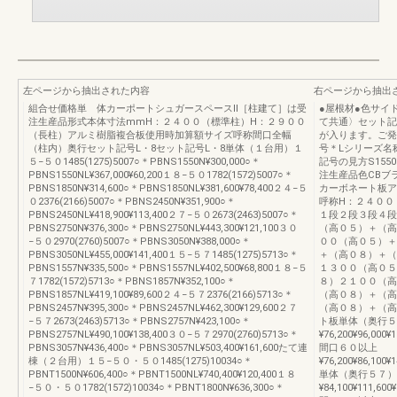
左ページから抽出された内容
右ページから抽出
組合せ価格単 体カーポートシュガースペースⅡ［柱建て］は受
●屋根材●色サイ
注生産品形式本体寸法mmH：２４００（標準柱）H：２９００
て共通〉セット
（長柱）アルミ樹脂複合板使用時加算額サイズ呼称間口全幅
が入ります。ご発
（柱内）奥行セット記号L・8セット記号L・8単体（１台用）１
号＊Lシリーズ名
５−５０1485(1275)5007○＊PBNS1550N¥300,000○＊
記号の見方S15
PBNS1550NL¥367,000¥60,200１８−５０1782(1572)5007○＊
注生産品色CBブ
PBNS1850N¥314,600○＊PBNS1850NL¥381,600¥78,400２４−５
カーボネート板ア
０2376(2166)5007○＊PBNS2450N¥351,900○＊
呼称H：２４００
PBNS2450NL¥418,900¥113,400２７−５０2673(2463)5007○＊
１段２段３段４段
PBNS2750N¥376,300○＊PBNS2750NL¥443,300¥121,100３０
（高０５）＋（高
−５０2970(2760)5007○＊PBNS3050N¥388,000○＊
００（高０５）＋
PBNS3050NL¥455,000¥141,400１５−５７1485(1275)5713○＊
＋（高０８）＋（
PBNS1557N¥335,500○＊PBNS1557NL¥402,500¥68,800１８−５
１３００（高０５
７1782(1572)5713○＊PBNS1857N¥352,100○＊
８）２１００（高
PBNS1857NL¥419,100¥89,600２４−５７2376(2166)5713○＊
（高０８）＋（高
PBNS2457N¥395,300○＊PBNS2457NL¥462,300¥129,600２７
（高０８）＋（高
−５７2673(2463)5713○＊PBNS2757N¥423,100○＊
ト板単体（奥行５
PBNS2757NL¥490,100¥138,400３０−５７2970(2760)5713○＊
¥76,200¥96,000¥1
PBNS3057N¥436,400○＊PBNS3057NL¥503,400¥161,600たて連
間口６０以上
棟（２台用）１５−５０・５０1485(1275)10034○＊
¥76,200¥86,100¥1
PBNT1500N¥606,400○＊PBNT1500NL¥740,400¥120,400１８
単体（奥行５７）
−５０・５０1782(1572)10034○＊PBNT1800N¥636,300○＊
¥84,100¥111,600¥