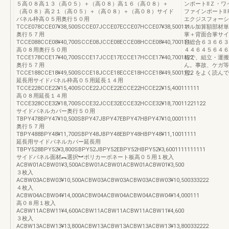
５高０８高１３（高０５）＋（高０８）高１６（高０８）＋
ンポートⅡＺ・ワ
（高０８）高２１（高０５）＋（高０８）＋（高０８）サイド
ファインポートⅡ
パネル枠高０５用奥行５０用
エクジスフォーシ
TCCE078CCE07¥38,500SCCE07JCCE07ECCE07HCCE07¥38,500111
ネル加算額部材単
奥行５７用
掌＋背面合掌サイ
TCCE088CCE08¥40,700SCCE08JCCE08ECCE08HCCE08¥40,700111
容総合６３６６３
高０８用奥行５０用
４４６４５６４６
TCCE178CCE17¥40,700SCCE17JCCE17ECCE17HCCE17¥40,7001122
格で、組立・運搬
奥行５７用
ん。事故、ケガ等
TCCE188CCE18¥49,500SCCE18JCCE18ECCE18HCCE18¥49,5001122
意」をよく読んで
延長用サイドパネル枠高０５用延長１４用
TCCE228CCE22¥15,400SCCE22JCCE22ECCE22HCCE22¥15,400111111
高０８用延長１４用
TCCE328CCE32¥18,700SCCE32JCCE32ECCE32HCCE32¥18,70011221122
サイドパネルカバー奥行５０用
TBPY478BPY47¥10,500SBPY47JBPY47EBPY47HBPY47¥10,00011111
奥行５７用
TBPY488BPY48¥11,700SBPY48JBPY48EBPY48HBPY48¥11,10011111
延長用サイドパネルカバー延長用
TBPY528BPY52¥3,800SBPY52JBPY52EBPY52HBPY52¥3,6001111111111
サイドパネル面材︻選択︼ポリカーボネート板高０５用１枚入
ACBW01ACBW01¥3,500ACBW01ACBW01ACBW01ACBW01¥3,500
３枚入
ACBW03ACBW03¥10,500ACBW03ACBW03ACBW03ACBW03¥10,500333222
４枚入
ACBW04ACBW04¥14,000ACBW04ACBW04ACBW04ACBW04¥14,000111
高０８用１枚入
ACBW11ACBW11¥4,600ACBW11ACBW11ACBW11ACBW11¥4,600
３枚入
ACBW13ACBW13¥13,800ACBW13ACBW13ACBW13ACBW13¥13,800332222