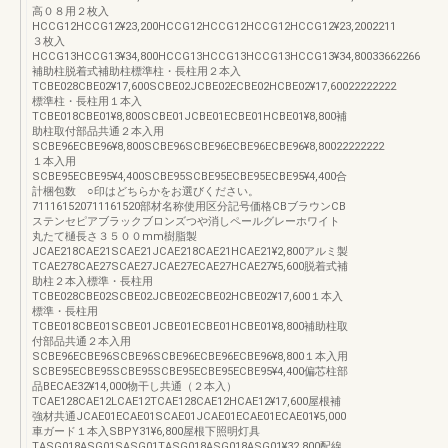
高０８用２枚入
HCCG12HCCG12¥23,200HCCG12HCCG12HCCG12HCCG12¥23,2002211
３枚入
HCCG13HCCG13¥34,800HCCG13HCCG13HCCG13HCCG13¥34,80033662266
補助柱脱着式補助柱標準柱・長柱用２本入
TCBE028CBE02¥17,600SCBE02JCBE02ECBE02HCBE02¥17,60022222222
標準柱・長柱用１本入
TCBE018CBE01¥8,800SCBE01JCBE01ECBE01HCBE01¥8,800補
助柱取付部品共通２本入用
SCBE96ECBE96¥8,800SCBE96SCBE96ECBE96ECBE96¥8,80022222222
１本入用
SCBE95ECBE95¥4,400SCBE95SCBE95ECBE95ECBE95¥4,400合
計梱包数 ○印はどちらかをお選びください。
711161520711161520部材名称使用区分記号価格CBブラウンCB
ステンセピアブラックブロンズつや消しペールグレーホワイト
丸たて樋長さ３５００mm樹脂製
JCAE218CAE21SCAE21JCAE218CAE21HCAE21¥2,800アルミ製
TCAE278CAE27SCAE27JCAE27ECAE27HCAE27¥5,600脱着式補
助柱２本入標準・長柱用
TCBE028CBE02SCBE02JCBE02ECBE02HCBE02¥17,600１本入
標準・長柱用
TCBE018CBE01SCBE01JCBE01ECBE01HCBE01¥8,800補助柱取
付部品共通２本入用
SCBE96ECBE96SCBE96SCBE96ECBE96ECBE96¥8,800１本入用
SCBE95ECBE95SCBE95SCBE95ECBE95ECBE95¥4,400偏芯柱部
品BECAE32¥14,000物干し共通（２本入）
TCAE128CAE12LCAE12TCAE128CAE12HCAE12¥17,600屋根補
強材共通JCAE01ECAE01SCAE01JCAE01ECAE01ECAE01¥5,000
車ガード１本入SBPY31¥6,800屋根下照明灯具
TASG018ASG01SASG01TASG018ASG018ASG01¥32,800配線