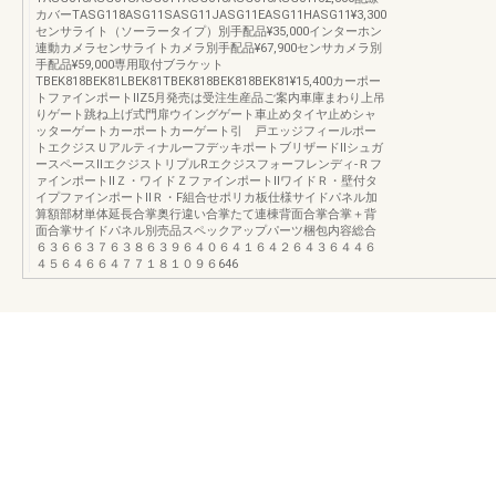
カバーTASG118ASG11SASG11JASG11EASG11HASG11¥3,300
センサライト（ソーラータイプ）別手配品¥35,000インターホン
連動カメラセンサライトカメラ別手配品¥67,900センサカメラ別
手配品¥59,000専用取付ブラケット
TBEK818BEK81LBEK81TBEK818BEK818BEK81¥15,400カーポー
トファインポートⅡZ5月発売は受注生産品ご案内車庫まわり上吊
りゲート跳ね上げ式門扉ウイングゲート車止めタイヤ止めシャ
ッターゲートカーポートカーゲート引 戸エッジフィールポー
トエクジスＵアルティナルーフデッキポートブリザードⅡシュガ
ースペースⅡエクジストリプルRエクジスフォーフレンディ-Ｒフ
ァインポートⅡＺ・ワイドＺファインポートⅡワイドＲ・壁付タ
イプファインポートⅡＲ・F組合せポリカ板仕様サイドパネル加
算額部材単体延長合掌奥行違い合掌たて連棟背面合掌合掌＋背
面合掌サイドパネル別売品スペックアップパーツ梱包内容総合
６３６６３７６３８６３９６４０６４１６４２６４３６４４６
４５６４６６４７７１８１０９６646