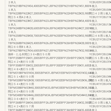
２本入
YCBU03YCBU03¥
TBPN218BPN21¥54,400SBPN21JBPN21EBPN21HBPN21¥51,8001
４枚入
１本入
YCBU04YCBU04¥
TBPN228BPN22¥27,200SBPN22JBPN22EBPN22HBPN22¥25,9001
間口４２用１枚入
間口５４用A２本入
YCBU11YCBU11¥
TBPN238BPN23¥57,200SBPN23JBPN23EBPN23HBPN23¥54,4001
３枚入
１本入
YCBU13YCBU13¥
TBPN248BPN24¥28,600SBPN24JBPN24EBPN24HBPN24¥27,2001B
４枚入
２本入
YCBU14YCBU14¥
TBPN258BPN25¥58,700SBPN25JBPN25EBPN25HBPN25¥55,9001
間口４８用１枚入
１本入
YCBU21YCBU21¥
TBPN268BPN26¥29,400SBPN26JBPN26EBPN26HBPN26¥28,0001
３枚入
間口６０用B１本入
YCBU23YCBU23¥
TBPN278BPN27¥34,600SBPN27JBPN27EBPN27HBPN27¥32,90034
４枚入
側枠・たる木間口３６×奥行５０用
YCBU24YCBU24¥
TBPP258BPP25¥31,200SBPP25JBPP25EBPP25HBPP25¥29,7002
間口５１用１枚入
間口４２×奥行５０用
YCBU31YCBU31¥
TBPP358BPP35¥33,200SBPP35JBPP35EBPP35HBPP35¥31,6002
３枚入
間口４８×奥行５０用
YCBU33YCBU33¥
TBPM318BPM31¥34,300SBPM31JBPM31EBPM31HBPM31¥32,6002
４枚入
間口５１×奥行５０用
YCBU34YCBU34¥
TBPM328BPM32¥38,100SBPM32JBPM32EBPM32HBPM32¥36,2002
間口５４用１枚入
間口５４×奥行５０用
YCBU41YCBU41¥
TBPM338BPM33¥40,300SBPM33JBPM33EBPM33HBPM33¥38,3002
３枚入
間口６０×奥行５０用
YCBU43YCBU43¥
TBPM348BPM34¥46,000SBPM34JBPM34EBPM34HBPM34¥43,8002
４枚入
間口３６×奥行５７用
YCBU44YCBU44¥
TBPP268BPP26¥34,000SBPP26JBPP26EBPP26HBPP26¥32,3002
間口６０用１枚入
間口４２×奥行５７用
YCBU51YCBU51¥
TBPP368BPP36¥37,200SBPP36JBPP36EBPP36HBPP36¥35,4002
３枚入