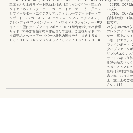
JBPN87EBPN87¥18,700SBPN87JBPN87EBPN87HBPN87¥18,70011
間口６０用２枚入
車庫まわり上吊りゲート跳ね上げ式門扉ウイングゲート車止め
HCCF52HCCF52¥
タイヤ止めシャッターゲートカーポートカーゲート引 戸エッ
３枚入
ジフィールポートエクジスＵアルティナルーフデッキポートブ
HCCF53HCCF53¥
リザードⅡシュガースペースⅡエクジストリプルRエクジスフォー
合計梱包数 ○印
フレンディ-ＲファインポートⅡＺ・ワイドＺファインポートⅡワ
柱です。
イドＲ・壁付タイプファインポートⅡＲ・F組合せポリカ板仕様
25(29)25(29)25(2
サイドパネル加算額部材単体延長たて連棟よこ連棟サイドパネ
フレンディ-Ｒ車
ル別売品スペックアップパーツ梱包内容総合６１４６１５６１
ゲート車止めタイ
６６１８６２０６２２６２４６２７６２７７１８１０７８618
ト引 戸エクジス
ファインポートⅡ
タイプファインポ
リプルRエクジス
サイドパネル加算
ル別売品スペック
６６１８６２０６
価格は部材標準価
含まれておりませ
上、施工上のご注
さい。619