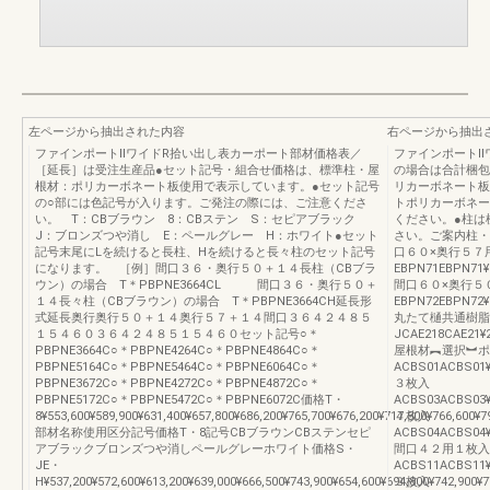
左ページから抽出された内容
右ページから抽出
ファインポートⅡワイドR拾い出し表カーポート部材価格表／
ファインポートⅡ
［延長］は受注生産品●セット記号・組合せ価格は、標準柱・屋
の場合は合計梱包
根材：ポリカーボネート板使用で表示しています。●セット記号
リカーボネート板
の○部には色記号が入ります。ご発注の際には、ご注意くださ
トポリカーボネー
い。 T：CBブラウン 8：CBステン S：セピアブラック
ください。●柱は
J：ブロンズつや消し E：ペールグレー H：ホワイト●セット
さい。ご案内柱・
記号末尾にLを続けると長柱、Hを続けると長々柱のセット記号
口６０×奥行５７
になります。 ［例］間口３６・奥行５０＋１４長柱（CBブラ
EBPN71EBPN71¥
ウン）の場合 T＊PBPNE3664CL 間口３６・奥行５０＋
間口６０×奥行５
１４長々柱（CBブラウン）の場合 T＊PBPNE3664CH延長形
EBPN72EBPN72¥
式延長奥行奥行５０＋１４奥行５７＋１４間口３６４２４８５
丸たて樋共通樹脂
１５４６０３６４２４８５１５４６０セット記号○＊
JCAE218CAE21¥2,
PBPNE3664C○＊PBPNE4264C○＊PBPNE4864C○＊
屋根材︻選択︼ポ
PBPNE5164C○＊PBPNE5464C○＊PBPNE6064C○＊
ACBS01ACBS01¥
PBPNE3672C○＊PBPNE4272C○＊PBPNE4872C○＊
３枚入
PBPNE5172C○＊PBPNE5472C○＊PBPNE6072C価格T・
ACBS03ACBS03¥
8¥553,600¥589,900¥631,400¥657,800¥686,200¥765,700¥676,200¥717,300¥766,600¥7
４枚入
部材名称使用区分記号価格T・8記号CBブラウンCBステンセピ
ACBS04ACBS04¥
アブラックブロンズつや消しペールグレーホワイト価格S・
間口４２用１枚入
JE・
ACBS11ACBS11¥
H¥537,200¥572,600¥613,200¥639,000¥666,500¥743,900¥654,600¥694,800¥742,900¥7
３枚入