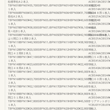
柱標準柱A２本入
ACBS13ACBS13¥
TBPN018BPN01¥35,700SBPN01JBPN01EBPN01HBPN01¥34,0003333334B
４枚入
１本入
ACBS14ACBS14¥
TBPN068BPN06¥33,300SBPN06JBPN06EBPN06HBPN06¥31,70066666
間口４８用１枚入
長柱A２本入
ACBS21ACBS21¥
TBPN038BPN03¥42,700SBPN03JBPN03EBPN03HBPN03¥40,6003333334B
３枚入
１本入
ACBS23ACBS23¥
TBPN078BPN07¥38,000SBPN07JBPN07EBPN07HBPN07¥36,10066666
４枚入
長々柱B１本入
ACBS24ACBS24¥
TBPN058BPN05¥45,100SBPN05JBPN05EBPN05HBPN05¥42,900666666666668
間口５１用１枚入
はり間口３６用B２本入
ACBS31ACBS31¥
TBPN118BPN11¥40,900SBPN11JBPN11EBPN11HBPN11¥38,90011
３枚入
１本入
ACBS33ACBS33¥
TBPN128BPN12¥20,500SBPN12JBPN12EBPN12HBPN12¥19,50011
４枚入
間口４２用B２本入
ACBS34ACBS34¥
TBPN138BPN13¥47,100SBPN13JBPN13EBPN13HBPN13¥44,80011
間口５４用１枚入
１本入
ACBS41ACBS41¥
TBPN148BPN14¥23,600SBPN14JBPN14EBPN14HBPN14¥22,40011
３枚入
間口４８用A２本入
ACBS43ACBS43¥
TBPN158BPN15¥47,300SBPN15JBPN15EBPN15HBPN15¥45,0001
４枚入
１本入
ACBS44ACBS44¥
TBPN168BPN16¥23,700SBPN16JBPN16EBPN16HBPN16¥22,5001B
間口６０用１枚入
２本入
ACBS51ACBS51¥
TBPN178BPN17¥52,100SBPN17JBPN17EBPN17HBPN17¥49,6001
３枚入
１本入
ACBS53ACBS53¥
TBPN188BPN18¥26,100SBPN18JBPN18EBPN18HBPN18¥24,8001
４枚入
間口５１用A２本入
ACBS54ACBS54¥
TBPN198BPN19¥47,800SBPN19JBPN19EBPN19HBPN19¥45,5001
クリアマットポリ
１本入
YCBU01YCBU01¥
TBPN208BPN20¥24,000SBPN20JBPN20EBPN20HBPN20¥22,8001B
３枚入