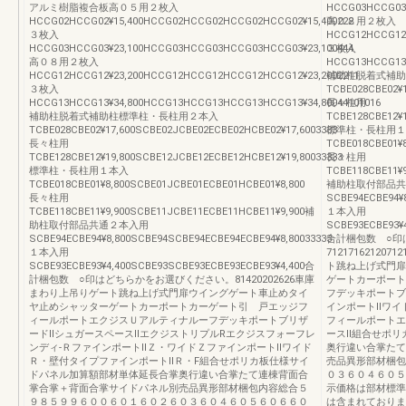
アルミ樹脂複合板高０５用２枚入
HCCG03HCCG03¥
HCCG02HCCG02¥15,400HCCG02HCCG02HCCG02HCCG02¥15,400222
高０８用２枚入
３枚入
HCCG12HCCG12¥
HCCG03HCCG03¥23,100HCCG03HCCG03HCCG03HCCG03¥23,100444
３枚入
高０８用２枚入
HCCG13HCCG13¥
HCCG12HCCG12¥23,200HCCG12HCCG12HCCG12HCCG12¥23,2002211
補助柱脱着式補助
３枚入
TCBE028CBE02¥1
HCCG13HCCG13¥34,800HCCG13HCCG13HCCG13HCCG13¥34,80044101016
長々柱用
補助柱脱着式補助柱標準柱・長柱用２本入
TCBE128CBE12¥1
TCBE028CBE02¥17,600SCBE02JCBE02ECBE02HCBE02¥17,6003333
標準柱・長柱用１
長々柱用
TCBE018CBE01¥8
TCBE128CBE12¥19,800SCBE12JCBE12ECBE12HCBE12¥19,80033333
長々柱用
標準柱・長柱用１本入
TCBE118CBE11¥9
TCBE018CBE01¥8,800SCBE01JCBE01ECBE01HCBE01¥8,800
補助柱取付部品共
長々柱用
SCBE94ECBE94¥8
TCBE118CBE11¥9,900SCBE11JCBE11ECBE11HCBE11¥9,900補
１本入用
助柱取付部品共通２本入用
SCBE93ECBE93¥4
SCBE94ECBE94¥8,800SCBE94SCBE94ECBE94ECBE94¥8,80033333
合計梱包数 ○印
１本入用
71217162120
SCBE93ECBE93¥4,400SCBE93SCBE93ECBE93ECBE93¥4,400合
ト跳ね上げ式門扉
計梱包数 ○印はどちらかをお選びください。81420202626車庫
ゲートカーポート
まわり上吊りゲート跳ね上げ式門扉ウイングゲート車止めタイ
フデッキポートブ
ヤ止めシャッターゲートカーポートカーゲート引 戸エッジフ
インポートⅡワイ
ィールポートエクジスＵアルティナルーフデッキポートブリザ
フィールポートエ
ードⅡシュガースペースⅡエクジストリプルRエクジスフォーフレ
ースⅡ組合せポリ
ンディ-ＲファインポートⅡＺ・ワイドＺファインポートⅡワイド
奥行違い合掌たて
Ｒ・壁付タイプファインポートⅡＲ・F組合せポリカ板仕様サイ
売品異形部材梱包
ドパネル加算額部材単体延長合掌奥行違い合掌たて連棟背面合
０３６０４６０５
掌合掌＋背面合掌サイドパネル別売品異形部材梱包内容総合５
示価格は部材標準
９８５９９６００６０１６０２６０３６０４６０５６０６６０
は含まれておりま