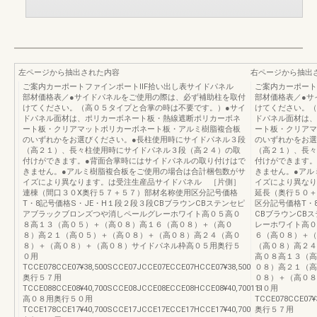
左ページから抽出された内容
右ページから抽出
ご案内カーポートファインポートⅡF拾い出し表サイドパネル
ご案内カーポー
部材価格表／●サイドパネルをご使用の際は、必ず補助柱を取付
部材価格表／●サ
けてください。（高０５タイプと合掌の時は不要です。）●サイ
けてください。（
ドパネル面材は、ポリカーボネート板・熱線遮断ポリカーボネ
ドパネル面材は、
ート板・クリアマットポリカーボネート板・アルミ樹脂複合板
ート板・クリアマ
のいずれかをお選びください。●長柱使用時にサイドパネル３段
のいずれかをお選
（高２１）、長々柱使用時にサイドパネル３段（高２４）の取
（高２１）、長々
付けができます。●背面合掌時にはサイドパネルの取り付けはで
付けができます。
きません。●アルミ樹脂複合板をご使用の場合は合計梱包数がサ
きません。●アル
イズにより異なります。は受注生産品サイドパネル ［片側］
イズにより異なり
連棟（間口３０X奥行５７＋５７）部材名称使用区分記号価格
延長（奥行５０＋
T・8記号価格S・JE・H１段２段３段CBブラウンCBステンセピ
区分記号価格T・
アブラックブロンズつや消しペールグレーホワイト高０５高０
CBブラウンCB
８高１３（高０５）＋（高０８）高１６（高０８）＋（高０
レーホワイト高０
８）高２１（高０５）＋（高０８）＋（高０８）高２４（高０
６（高０８）＋（
８）＋（高０８）＋（高０８）サイドパネル枠高０５用奥行５
（高０８）高２４
０用
高０８高１３（高
TCCE078CCE07¥38,500SCCE07JCCE07ECCE07HCCE07¥38,500
０８）高２１（高
奥行５７用
０８）＋（高０８
TCCE088CCE08¥40,700SCCE08JCCE08ECCE08HCCE08¥40,700111
５０用
高０８用奥行５０用
TCCE078CCE07¥
TCCE178CCE17¥40,700SCCE17JCCE17ECCE17HCCE17¥40,700
奥行５７用