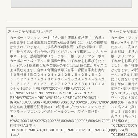
左ページから抽出された内容
右ページから抽出
カーポートファインポートⅡF拾い出し表部材価格表／［合掌＋
カーポートファイ
背面合掌］は受注生産品ご案内●組合せ価格には、別売の補助柱
格表／●サイドパ
は含まれていません。（規格表608頁参照）●柱は標準柱・長
ださい。（高０５
柱・長々柱のいずれかをお選びください。●屋根材は、ポリカー
ル面材は、ポリカ
ボネート板・熱線遮断ポリカーボネート板・クリアマットポリ
板・クリアマット
カーボネート板・アルミ樹脂複合板のいずれかをお選びくださ
ずれかをお選びく
い。●アルミ樹脂複合板をご使用の場合は合計梱包数がサイズに
２１）、長々柱使
より異なります。合掌＋背面合掌形式合掌＋背面合掌奥行奥行
ができます。●背
５０奥行５７間口２４＋２４＋２４２５．５＋２５．５＋２
せん。●アルミ樹
５．５２７＋２７＋２７３０＋３０＋３０２４＋２４＋２４２
により異なります
５．５＋２５．５＋２５．５２７＋２７＋２７３０＋３０＋３
側］単体（奥行５
０セット記号○＊PBPRW7250C○＊PBPRW7750C○＊
価格T・8記号価
PBPRW8150C○＊PBPRW9050C○＊PBPRW7257C○＊
ウンCBステンセ
PBPRW7757C○＊PBPRW8157C○＊PBPRW9057C価格T・
ワイト高０５高０
8¥706,100¥738,200¥770,900¥890,900¥888,100¥929,800¥961,900¥1,083,600
０８）＋（高０８
部材名称使用区分記号価格T・8記号CBブラウンCBステンセピ
８）高２４（高０
アブラックブロンズつや消しペールグレーホワイト価格S・
高１３（高０５）
JE・
高２１（高０５）
H¥687,700¥718,900¥750,700¥866,800¥863,000¥903,500¥934,700¥1,052,900
＋（高０８）＋（
柱標準柱A２本入
TCCE078CCE07¥
TBPM018BPM01¥36,800SBPM01JBPM01EBPM01HBPM01¥35,00033334
奥行５７用
１本入
TCCE088CCE08¥