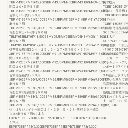
TBPM438BPM43¥45,900SBPM43JBPM43EBPM43HBPM43¥43,700333
長々柱用
間口３０×奥行５７用
TCBE128CBE12¥1
TBPM448BPM44¥47,300SBPM44JBPM44EBPM44HBPM44¥45,0003
標準柱・長柱用１
合掌カバー奥行５０用
TCBE018CBE01¥
TBPM818BPM81¥8,100SBPM81JBPM81EBPM81HBPM81¥7,7001111
長々柱用
奥行５７用
TCBE118CBE11¥
TBPM828BPM82¥9,300SBPM82JBPM82EBPM82HBPM82¥8,8001111
助柱取付部品共通
背面合掌カバー奥行５０用
SCBE94ECBE94¥8
TBMY058BMY05¥11,500SBMY05JBMY05EBMY05HBMY05¥11,5001111
１本入用
奥行５７用
SCBE93ECBE93¥
TBMY068BMY06¥12,600SBMY06JBMY06EBMY06HBMY06¥12,6001111
計梱包数 ○印は
標準部品箱間口２４・２５．５・２７×奥行５０・５７用
4710101313
JBPM91EBPM91¥16,000SBPM91JBPM91EBPM91HBPM91¥16,000333333
跳ね上げ式門扉ウ
間口３０×奥行５０用
ートカーポートカ
JBPM92EBPM92¥17,500SBPM92JBPM92EBPM92HBPM92¥17,5003
デッキポートブリ
間口３０×奥行５７用
ンポートⅡワイド
JBPM93EBPM93¥18,000SBPM93JBPM93EBPM93HBPM93¥18,0003
ィールポートエク
合掌部品箱奥行５０用
スⅡ組合せポリカ
JBPM86EBPM86¥9,900SBPM86JBPM86EBPM86HBPM86¥9,9001111
行違い合掌たて連
奥行５７用
品異形部材梱包内
JBPM87EBPM87¥9,900SBPM87JBPM87EBPM87HBPM87¥9,9001111
３６０４６０５６
背面合掌部品箱奥行５０用
価格は部材標準価
JBPM88EBPM88¥6,100SBPM88JBPM88EBPM88HBPM88¥6,1001111
含まれておりませ
奥行５７用
上、施工上のご注
JBPM89EBPM89¥6,100SBPM89JBPM89EBPM89HBPM89¥6,1001111
さい。607
柱・はりジョイナー間口２４・２５．５・２７×奥行５０用間口
３０×奥行５７用A２本入
EBPR71EBPR71¥18,600EBPR71EBPR71EBPR71EBPR71¥18,6003334
１本入
EBPR73EBPR73¥9,300EBPR73EBPR73EBPR73EBPR73¥9,3001