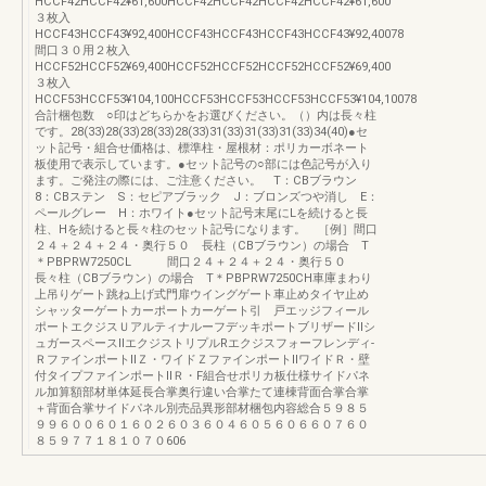
HCCF42HCCF42¥61,600HCCF42HCCF42HCCF42HCCF42¥61,600
３枚入
HCCF43HCCF43¥92,400HCCF43HCCF43HCCF43HCCF43¥92,40078
間口３０用２枚入
HCCF52HCCF52¥69,400HCCF52HCCF52HCCF52HCCF52¥69,400
３枚入
HCCF53HCCF53¥104,100HCCF53HCCF53HCCF53HCCF53¥104,10078
合計梱包数 ○印はどちらかをお選びください。（）内は長々柱
です。28(33)28(33)28(33)28(33)31(33)31(33)31(33)34(40)●セ
ット記号・組合せ価格は、標準柱・屋根材：ポリカーボネート
板使用で表示しています。●セット記号の○部には色記号が入り
ます。ご発注の際には、ご注意ください。 T：CBブラウン
8：CBステン S：セピアブラック J：ブロンズつや消し E：
ペールグレー H：ホワイト●セット記号末尾にLを続けると長
柱、Hを続けると長々柱のセット記号になります。 ［例］間口
２４＋２４＋２４・奥行５０ 長柱（CBブラウン）の場合 T
＊PBPRW7250CL 間口２４＋２４＋２４・奥行５０
長々柱（CBブラウン）の場合 T＊PBPRW7250CH車庫まわり
上吊りゲート跳ね上げ式門扉ウイングゲート車止めタイヤ止め
シャッターゲートカーポートカーゲート引 戸エッジフィール
ポートエクジスＵアルティナルーフデッキポートブリザードⅡシ
ュガースペースⅡエクジストリプルRエクジスフォーフレンディ-
ＲファインポートⅡＺ・ワイドＺファインポートⅡワイドＲ・壁
付タイプファインポートⅡＲ・F組合せポリカ板仕様サイドパネ
ル加算額部材単体延長合掌奥行違い合掌たて連棟背面合掌合掌
＋背面合掌サイドパネル別売品異形部材梱包内容総合５９８５
９９６００６０１６０２６０３６０４６０５６０６６０７６０
８５９７７１８１０７０606