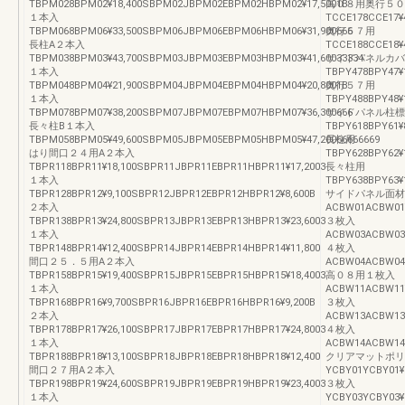
TBPM028BPM02¥18,400SBPM02JBPM02EBPM02HBPM02¥17,5001B
高０８用奥行５０
１本入
TCCE178CCE17¥
TBPM068BPM06¥33,500SBPM06JBPM06EBPM06HBPM06¥31,900666
奥行５７用
長柱A２本入
TCCE188CCE18¥
TBPM038BPM03¥43,700SBPM03JBPM03EBPM03HBPM03¥41,60033334
サイドパネルカバ
１本入
TBPY478BPY47¥
TBPM048BPM04¥21,900SBPM04JBPM04EBPM04HBPM04¥20,8001B
奥行５７用
１本入
TBPY488BPY48¥
TBPM078BPM07¥38,200SBPM07JBPM07EBPM07HBPM07¥36,300666
サイドパネル柱標
長々柱B１本入
TBPY618BPY61¥
TBPM058BPM05¥49,600SBPM05JBPM05EBPM05HBPM05¥47,20066666669
長柱用
はり間口２４用A２本入
TBPY628BPY62¥
TBPR118BPR11¥18,100SBPR11JBPR11EBPR11HBPR11¥17,2003
長々柱用
１本入
TBPY638BPY63¥
TBPR128BPR12¥9,100SBPR12JBPR12EBPR12HBPR12¥8,600B
サイドパネル面材
２本入
ACBW01ACBW01
TBPR138BPR13¥24,800SBPR13JBPR13EBPR13HBPR13¥23,6003
３枚入
１本入
ACBW03ACBW03¥
TBPR148BPR14¥12,400SBPR14JBPR14EBPR14HBPR14¥11,800
４枚入
間口２５．５用A２本入
ACBW04ACBW04¥
TBPR158BPR15¥19,400SBPR15JBPR15EBPR15HBPR15¥18,4003
高０８用１枚入
１本入
ACBW11ACBW11
TBPR168BPR16¥9,700SBPR16JBPR16EBPR16HBPR16¥9,200B
３枚入
２本入
ACBW13ACBW13¥
TBPR178BPR17¥26,100SBPR17JBPR17EBPR17HBPR17¥24,8003
４枚入
１本入
ACBW14ACBW14¥
TBPR188BPR18¥13,100SBPR18JBPR18EBPR18HBPR18¥12,400
クリアマットポリ
間口２７用A２本入
YCBY01YCBY01¥
TBPR198BPR19¥24,600SBPR19JBPR19EBPR19HBPR19¥23,4003
３枚入
１本入
YCBY03YCBY03¥