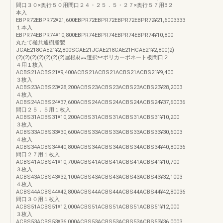
間口３０×奥行５０用間口２４・２５．５・２７×奥行５７用B２
本入
EBPR72EBPR72¥21,600EBPR72EBPR72EBPR72EBPR72¥21,6003333
１本入
EBPR74EBPR74¥10,800EBPR74EBPR74EBPR74EBPR74¥10,800
丸たて樋共通樹脂製
JCAE218CAE21¥2,800SCAE21JCAE218CAE21HCAE21¥2,800(2)
(2)(2)(2)(2)(2)(2)(2)屋根材︻選択︼ポリカーボネート板間口２
４用１枚入
ACBS21ACBS21¥9,400ACBS21ACBS21ACBS21ACBS21¥9,400
３枚入
ACBS23ACBS23¥28,200ACBS23ACBS23ACBS23ACBS23¥28,2003
４枚入
ACBS24ACBS24¥37,600ACBS24ACBS24ACBS24ACBS24¥37,60036
間口２５．５用１枚入
ACBS31ACBS31¥10,200ACBS31ACBS31ACBS31ACBS31¥10,200
３枚入
ACBS33ACBS33¥30,600ACBS33ACBS33ACBS33ACBS33¥30,6003
４枚入
ACBS34ACBS34¥40,800ACBS34ACBS34ACBS34ACBS34¥40,80036
間口２７用１枚入
ACBS41ACBS41¥10,700ACBS41ACBS41ACBS41ACBS41¥10,700
３枚入
ACBS43ACBS43¥32,100ACBS43ACBS43ACBS43ACBS43¥32,1003
４枚入
ACBS44ACBS44¥42,800ACBS44ACBS44ACBS44ACBS44¥42,80036
間口３０用１枚入
ACBS51ACBS51¥12,000ACBS51ACBS51ACBS51ACBS51¥12,000
３枚入
ACBS53ACBS53¥36,000ACBS53ACBS53ACBS53ACBS53¥36,0003