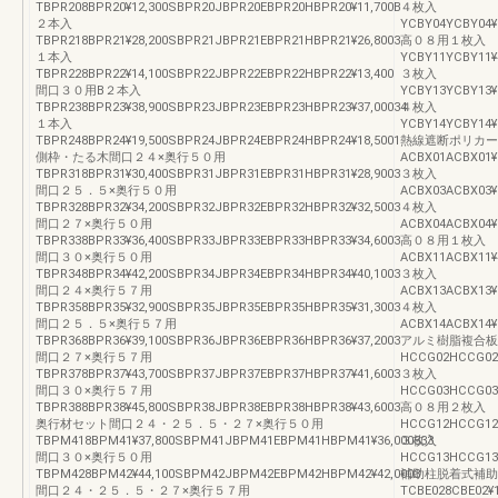
TBPR208BPR20¥12,300SBPR20JBPR20EBPR20HBPR20¥11,700B
４枚入
２本入
YCBY04YCBY04¥
TBPR218BPR21¥28,200SBPR21JBPR21EBPR21HBPR21¥26,8003
高０８用１枚入
１本入
YCBY11YCBY11¥
TBPR228BPR22¥14,100SBPR22JBPR22EBPR22HBPR22¥13,400
３枚入
間口３０用B２本入
YCBY13YCBY13¥
TBPR238BPR23¥38,900SBPR23JBPR23EBPR23HBPR23¥37,00034
４枚入
１本入
YCBY14YCBY14¥
TBPR248BPR24¥19,500SBPR24JBPR24EBPR24HBPR24¥18,5001
熱線遮断ポリカー
側枠・たる木間口２４×奥行５０用
ACBX01ACBX01¥
TBPR318BPR31¥30,400SBPR31JBPR31EBPR31HBPR31¥28,9003
３枚入
間口２５．５×奥行５０用
ACBX03ACBX03¥
TBPR328BPR32¥34,200SBPR32JBPR32EBPR32HBPR32¥32,5003
４枚入
間口２７×奥行５０用
ACBX04ACBX04¥
TBPR338BPR33¥36,400SBPR33JBPR33EBPR33HBPR33¥34,6003
高０８用１枚入
間口３０×奥行５０用
ACBX11ACBX11¥
TBPR348BPR34¥42,200SBPR34JBPR34EBPR34HBPR34¥40,1003
３枚入
間口２４×奥行５７用
ACBX13ACBX13¥
TBPR358BPR35¥32,900SBPR35JBPR35EBPR35HBPR35¥31,3003
４枚入
間口２５．５×奥行５７用
ACBX14ACBX14¥
TBPR368BPR36¥39,100SBPR36JBPR36EBPR36HBPR36¥37,2003
アルミ樹脂複合板
間口２７×奥行５７用
HCCG02HCCG02¥
TBPR378BPR37¥43,700SBPR37JBPR37EBPR37HBPR37¥41,6003
３枚入
間口３０×奥行５７用
HCCG03HCCG03¥
TBPR388BPR38¥45,800SBPR38JBPR38EBPR38HBPR38¥43,6003
高０８用２枚入
奥行材セット間口２４・２５．５・２７×奥行５０用
HCCG12HCCG12¥
TBPM418BPM41¥37,800SBPM41JBPM41EBPM41HBPM41¥36,000333
３枚入
間口３０×奥行５０用
HCCG13HCCG13¥
TBPM428BPM42¥44,100SBPM42JBPM42EBPM42HBPM42¥42,0003
補助柱脱着式補助
間口２４・２５．５・２７×奥行５７用
TCBE028CBE02¥1