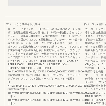
左ページから抽出された内容
右ページから抽出
カーポートファインポートⅡF拾い出し表部材価格表／［たて連
カーポートファイ
棟］は受注生産品●組合せ価格には、別売の補助柱は含まれてい
掌］は受注生産品
ません。（規格表608頁参照）●柱は標準柱・長柱・長々柱のい
ません。（規格表
ずれかをお選びください。●屋根材は、ポリカーボネート板・熱
ずれかをお選びく
線遮断ポリカーボネート板・クリアマットポリカーボネート
線遮断ポリカーボ
板・アルミ樹脂複合板のいずれかをお選びください。●アルミ樹
板・アルミ樹脂複
脂複合板をご使用の場合は合計梱包数がサイズにより異なりま
脂複合板をご使用
す。ご案内たて連棟形式たて連棟奥行奥行５０＋５０奥行５７
す。ご案内●セッ
＋５７間口２４２５．５２７３０２４２５．５２７３０セット
カーボネート板使
記号○＊PBPRT2400C○＊PBPRT2500C○＊PBPRT2700C○＊
色記号が入ります
PBPRT3000C○＊PBPRT2414C○＊PBPRT2514C○＊
CBブラウン 8
PBPRT2714C○＊PBPRT3014C価格T・
つや消し E：ペ
8¥441,000¥463,600¥487,100¥572,900¥560,300¥587,300¥611,800¥698,200
を続けると長柱、
部材名称使用区分記号価格T・8記号CBブラウンCBステンセピ
す。 ［例］間口
アブラックブロンズつや消しペールグレーホワイト価格S・
の場合 T＊PB
JE・
長々柱（CBブラウ
H¥429,300¥451,300¥474,100¥557,000¥544,200¥570,400¥594,200¥678,000
式背面合掌奥行奥
柱標準柱A２本入
５．５２７＋２７
TBPM018BPM01¥36,800SBPM01JBPM01EBPM01HBPM01¥35,00022223
７＋２７３０＋３０
１本入
PBPRH5150C○＊
TBPM028BPM02¥18,400SBPM02JBPM02EBPM02HBPM02¥17,500B
PBPRH4857C○＊
１本入
PBPRH6057C価