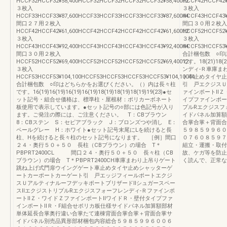
HCCF32HCCF32¥58,400HCCF32HCCF32HCCF32HCCF32¥58,40012
HCCF42HCCF42¥
３枚入
３枚入
HCCF33HCCF33¥87,600HCCF33HCCF33HCCF33HCCF33¥87,60044
HCCF43HCCF43¥
間口２７用２枚入
間口３０用２枚入
HCCF42HCCF42¥61,600HCCF42HCCF42HCCF42HCCF42¥61,60012
HCCF52HCCF52¥
３枚入
３枚入
HCCF43HCCF43¥92,400HCCF43HCCF43HCCF43HCCF43¥92,40044
HCCF53HCCF53¥
間口３０用２枚入
合計梱包数 ○印
HCCF52HCCF52¥69,400HCCF52HCCF52HCCF52HCCF52¥69,40012
です。18(21)18(21
３枚入
ンディ-Ｒ車庫ま
HCCF53HCCF53¥104,100HCCF53HCCF53HCCF53HCCF53¥104,10044
ト車止めタイヤ止
合計梱包数 ○印はどちらかをお選びください。（）内は長々柱
引 戸エクジスＵ
です。16(19)16(19)16(19)16(19)18(19)18(19)18(19)19(23)●セ
ァインポートⅡＺ
ット記号・組合せ価格は、標準柱・屋根材：ポリカーボネート
イプファインポー
板使用で表示しています。●セット記号の○部には色記号が入り
プルRエクジスフ
ます。ご発注の際には、ご注意ください。 T：CBブラウン
イドパネル加算額
8：CBステン S：セピアブラック J：ブロンズつや消し E：
合掌合掌＋背面合
ペールグレー H：ホワイト●セット記号末尾にLを続けると長
５９８５９９６０
柱、Hを続けると長々柱のセット記号になります。 ［例］間口
０７６０８５９７
２４・奥行５０＋５０ 長柱（CBブラウン）の場合 T＊
組立・運搬・取付
PBPRT2400CL 間口２４・奥行５０＋５０ 長々柱（CB
故、ケガ等を防止
ブラウン）の場合 T＊PBPRT2400CH車庫まわり上吊りゲート
く読んで、正常な
跳ね上げ式門扉ウイングゲート車止めタイヤ止めシャッターゲ
ートカーポートカーゲート引 戸エッジフィールポートエクジ
スＵアルティナルーフデッキポートブリザードⅡシュガースペー
スⅡエクジストリプルRエクジスフォーフレンディ-Ｒファインポ
ートⅡＺ・ワイドＺファインポートⅡワイドＲ・壁付タイプファ
インポートⅡＲ・F組合せポリカ板仕様サイドパネル加算額部材
単体延長合掌奥行違い合掌たて連棟背面合掌合掌＋背面合掌サ
イドパネル別売品異形部材梱包内容総合５９８５９９６００６