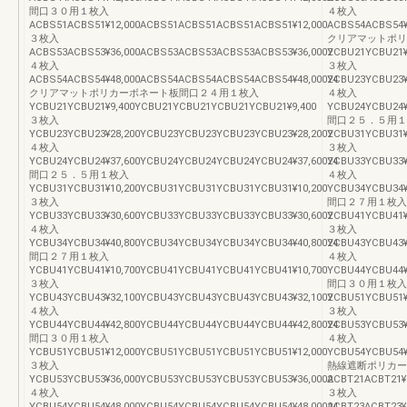
間口３０用１枚入
４枚入
ACBS51ACBS51¥12,000ACBS51ACBS51ACBS51ACBS51¥12,000
ACBS54ACBS54¥
３枚入
クリアマットポリ
ACBS53ACBS53¥36,000ACBS53ACBS53ACBS53ACBS53¥36,0002
YCBU21YCBU21¥
４枚入
３枚入
ACBS54ACBS54¥48,000ACBS54ACBS54ACBS54ACBS54¥48,00024
YCBU23YCBU23¥
クリアマットポリカーボネート板間口２４用１枚入
４枚入
YCBU21YCBU21¥9,400YCBU21YCBU21YCBU21YCBU21¥9,400
YCBU24YCBU24¥
３枚入
間口２５．５用１
YCBU23YCBU23¥28,200YCBU23YCBU23YCBU23YCBU23¥28,2002
YCBU31YCBU31¥
４枚入
３枚入
YCBU24YCBU24¥37,600YCBU24YCBU24YCBU24YCBU24¥37,60024
YCBU33YCBU33¥
間口２５．５用１枚入
４枚入
YCBU31YCBU31¥10,200YCBU31YCBU31YCBU31YCBU31¥10,200
YCBU34YCBU34¥
３枚入
間口２７用１枚入
YCBU33YCBU33¥30,600YCBU33YCBU33YCBU33YCBU33¥30,6002
YCBU41YCBU41¥
４枚入
３枚入
YCBU34YCBU34¥40,800YCBU34YCBU34YCBU34YCBU34¥40,80024
YCBU43YCBU43¥
間口２７用１枚入
４枚入
YCBU41YCBU41¥10,700YCBU41YCBU41YCBU41YCBU41¥10,700
YCBU44YCBU44¥
３枚入
間口３０用１枚入
YCBU43YCBU43¥32,100YCBU43YCBU43YCBU43YCBU43¥32,1002
YCBU51YCBU51¥
４枚入
３枚入
YCBU44YCBU44¥42,800YCBU44YCBU44YCBU44YCBU44¥42,80024
YCBU53YCBU53¥
間口３０用１枚入
４枚入
YCBU51YCBU51¥12,000YCBU51YCBU51YCBU51YCBU51¥12,000
YCBU54YCBU54¥
３枚入
熱線遮断ポリカー
YCBU53YCBU53¥36,000YCBU53YCBU53YCBU53YCBU53¥36,0002
ACBT21ACBT21¥
４枚入
３枚入
YCBU54YCBU54¥48,000YCBU54YCBU54YCBU54YCBU54¥48,00024
ACBT23ACBT23¥