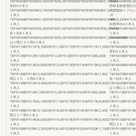
TBPM068BPM06¥33,500SBPM06JBPM06EBPM06HBPM06¥31,900444
8¥464,600¥486,0
長柱A２本入
部材名称使用区分
TBPM038BPM03¥43,700SBPM03JBPM03EBPM03HBPM03¥41,60022223
アブラックブロン
１本入
JE・
TBPM048BPM04¥21,900SBPM04JBPM04EBPM04HBPM04¥20,800B
H¥452,600¥473,4
１本入
柱標準柱A２本入
TBPM078BPM07¥38,200SBPM07JBPM07EBPM07HBPM07¥36,300444
TBPM018BPM01¥
長々柱B１本入
１本入
TBPM058BPM05¥49,600SBPM05JBPM05EBPM05HBPM05¥47,20044444446
TBPM028BPM02
はり間口２４用A２本入
１本入
TBPR118BPR11¥18,100SBPR11JBPR11EBPR11HBPR11¥17,2002
TBPM068BPM06¥
１本入
長柱A２本入
TBPR128BPR12¥9,100SBPR12JBPR12EBPR12HBPR12¥8,600B
TBPM038BPM03¥
２本入
１本入
TBPR138BPR13¥24,800SBPR13JBPR13EBPR13HBPR13¥23,6002
TBPM048BPM04
１本入
１本入
TBPR148BPR14¥12,400SBPR14JBPR14EBPR14HBPR14¥11,800
TBPM078BPM07¥
間口２５．５用A２本入
長々柱B１本入
TBPR158BPR15¥19,400SBPR15JBPR15EBPR15HBPR15¥18,4002
TBPM058BPM05¥
１本入
はり間口２４用A
TBPR168BPR16¥9,700SBPR16JBPR16EBPR16HBPR16¥9,200B
TBPR118BPR11¥
２本入
１本入
TBPR178BPR17¥26,100SBPR17JBPR17EBPR17HBPR17¥24,8002
TBPR128BPR12¥
１本入
２本入
TBPR188BPR18¥13,100SBPR18JBPR18EBPR18HBPR18¥12,400
TBPR138BPR13¥
間口２７用A２本入
１本入
TBPR198BPR19¥24,600SBPR19JBPR19EBPR19HBPR19¥23,4002
TBPR148BPR14¥
１本入
間口２５．５用A
TBPR208BPR20¥12,300SBPR20JBPR20EBPR20HBPR20¥11,700B
TBPR158BPR15¥
２本入
１本入