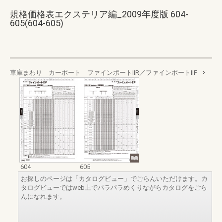
規格価格表エクステリア編_2009年度版 604-
605(604-605)
車庫まわり カーポート ファインポートⅡR／ファインポートⅡF
604
605
お探しのページは「カタログビュー」でごらんいただけます。カ
タログビューではweb上でパラパラめくりながらカタログをごら
んになれます。