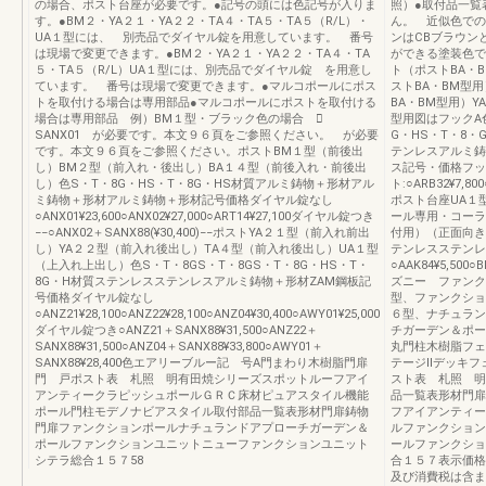
の場合、ポスト台座が必要です。●記号の頭には色記号が入りま
照）●取付品一覧
す。●BM２・YA２１・YA２２・TA４・TA５・TA５（R/L）・
ん。 近似色での
UA１型には、 別売品でダイヤル錠を用意しています。 番号
ンはCBブラウン
は現場で変更できます。●BM２・YA２１・YA２２・TA４・TA
ができる塗装色で
５・TA５（R/L）UA１型には、別売品でダイヤル錠 を用意し
ト（ポストBA・
ています。 番号は現場で変更できます。●マルコポールにポス
ストBA・BM型
トを取付ける場合は専用部品●マルコポールにポストを取付ける
BA・BM型用）
場合は専用部品 例）BM１型・ブラック色の場合 ⃝
型用図はフックA色
SANX01 が必要です。本文９６頁をご参照ください。 が必要
G・HS・T・8・
です。本文９６頁をご参照ください。ポストBM１型（前後出
テンレスアルミ鋳
し）BM２型（前入れ・後出し）BA１４型（前後入れ・前後出
ス記号・価格フックA
し）色S・T・8G・HS・T・8G・HS材質アルミ鋳物＋形材アル
ト:○ARB32¥7,800
ミ鋳物＋形材アルミ鋳物＋形材記号価格ダイヤル錠なし
ポスト台座UA１
○ANX01¥23,600○ANX02¥27,000○ART14¥27,100ダイヤル錠つき
ール専用・コーラ
−−○ANX02＋SANX88(¥30,400)−−ポストYA２１型（前入れ前出
付用）（正面向き）
し）YA２２型（前入れ後出し）TA４型（前入れ後出し）UA１型
テンレスステンレ
（上入れ上出し）色S・T・8GS・T・8GS・T・8G・HS・T・
○AAK84¥5,500
8G・H材質ステンレスステンレスアルミ鋳物＋形材ZAM鋼板記
ズニー ファンク
号価格ダイヤル錠なし
型、ファンクショ
○ANZ21¥28,100○ANZ22¥28,100○ANZ04¥30,400○AWY01¥25,000
６型、ナチュラン
ダイヤル錠つき○ANZ21＋SANX88¥31,500○ANZ22＋
チガーデン＆ポー
SANX88¥31,500○ANZ04＋SANX88¥33,800○AWY01＋
丸門柱木樹脂フェ
SANX88¥28,400色エアリーブルー記 号A門まわり木樹脂門扉
テージⅡデッキフ
門 戸ポスト表 札照 明有田焼シリーズスポットルーフアイ
スト表 札照 明
アンティークラピッシュポールＧＲＣ床材ピュアスタイル機能
品一覧表形材門扉
ポール門柱モデノナビアスタイル取付部品一覧表形材門扉鋳物
フアイアンティー
門扉ファンクションポールナチュランドアプローチガーデン＆
ルファンクション
ポールファンクションユニットニューファンクションユニット
ールファンクショ
シテラ総合１５７58
合１５７表示価格
及び消費税は含ま