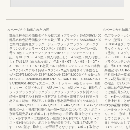
左ページから抽出された内容
右ページから抽出
部品名称色記号価格ダイヤル錠共通（ブラック）SANX88¥3,400
色ブラック・カン
部品名称色記号価格ダイヤル錠共通（ブラック）SANX88¥3,400
テン（塗装）モス
ご案内ご案内色ブラック・ジェーブラックブラウン・ダークブ
ST8GHA色ブ
ラウンステンカラー・CBステン（塗装）・シルバーグレー記
ラック・カントリ
号ST8色モスグリーン・グリーンホワイト・ジェーホワイト
（塗装）モスグリ
記 号GHポストTA５型（前入れ後出し）TA５R型（前入れ右出
S・T・8G・H・A
し）TA５L型（前入れ左出し）色S・8・GT・A・HS・8・GT・
ブラウンステンカ
A・HS・8・GT・A・H材質アルミ鋳物＋ステンレスアルミ鋳物
記 号ST8GH
＋ステンレスアルミ鋳物＋ステンレス記号価格ダイヤル錠なし
鋳物記号SAAH6
○ANZ05¥35,000○ANZ15¥48,000○ANZ25¥48,000ダイヤル錠つき
門柱取付品一覧ポ
○ANZ05＋SANX88¥38,400○ANZ15＋SANX88¥51,400○ANZ25＋
ボシ●記号の頭に
SANX88¥51,400ディズニーポストミッキー A型ミッキー B型
の場合 ⃝SARB
ミッキー C型ドナルド A型プーさん A型プーさん B型色ブ
の頭には色記号が
ラックブラックブラックブラックブラックブラック材質アルミ
には色記号が入り
鋳物＋形材アルミ鋳物＋形材アルミ鋳物＋形材アルミ鋳物＋形
合 ●ポール側面
材アルミ鋳物＋形材アルミ鋳物＋形材記号価格ダイヤル錠なし
く仕上げることが
SBFG21¥27,200SBFG22¥27,200SBFG24¥27,200SBFG26¥27,200SBFG23¥27,200SBF
ので、必要に応じ
機能ポール・機能門柱取付品一覧■色記号についてポストポスト
ポールセットへの
別売品別売品●必ずポストは危険のない位置に取り付けてくださ
ん。※２ 別途、
い。●必ずポストは危険のない位置に取り付けてください。●ポ
してください。※
スト取付けの場合、ポスト台座が必要です。写真はTA5L型で
８）を拾い出して
す。TA5R型は、取出し口が逆勝手となります。●ポスト取付け
（○BFG６９）