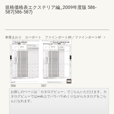
規格価格表エクステリア編_2009年度版 586-
587(586-587)
車庫まわり カーポート ファインポートⅡR／ファインポートⅡF
586
587
お探しのページは「カタログビュー」でごらんいただけます。カ
タログビューではweb上でパラパラめくりながらカタログをごら
んになれます。