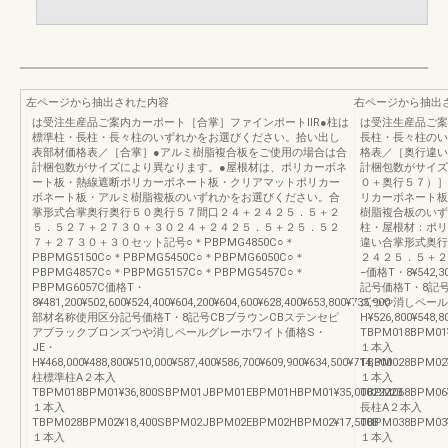
左ページから抽出された内容
右ページから抽出
は受注生産品ご案内カーポート［合掌］ファインポートⅡR●柱は
は受注生産品ご案
標準柱・長柱・長々柱のいずれかをお選びください。拾い出し
長柱・長々柱のい
表部材価格表／［合掌］●アルミ樹脂複合板をご使用の場合は合
格表／［奥行違い
計梱包数がサイズにより異なります。●屋根材は、ポリカーボネ
計梱包数がサイズ
ート板・熱線遮断ポリカーボネート板・クリアマットポリカー
０＋奥行５７）］
ボネート板・アルミ樹脂複板のいずれかをお選びください。合
リカーボネート板
掌形式合掌奥行奥行５０奥行５７間口２４＋２４２５．５＋２
樹脂複合板のいず
５．５２７＋２７３０＋３０２４＋２４２５．５＋２５．５２
柱・屋根材：ポリ
７＋２７３０＋３０セット記号○＊PBPMG4850C○＊
違い合掌形式奥行
PBPMG5150C○＊PBPMG5450C○＊PBPMG6050C○＊
２４２５．５＋２
PBPMG4857C○＊PBPMG5157C○＊PBPMG5457C○＊
−価格T・8¥542,3
PBPMG6057C価格T・
記号価格T・8記
8¥481,200¥502,600¥524,400¥604,200¥604,600¥628,400¥653,800¥735,900
ズつや消しペール
部材名称使用区分記号価格T・8記号CBブラウンCBステンセピ
H¥526,800¥548
アブラックブロンズつや消しペールグレーホワイト価格S・
TBPM018BPM01¥
JE・
１本入
H¥468,000¥488,800¥510,000¥587,400¥586,700¥609,900¥634,500¥714,300
TBPM028BPM02
柱標準柱A２本入
１本入
TBPM018BPM01¥36,800SBPM01JBPM01EBPM01HBPM01¥35,00022223
TBPM068BPM06¥
１本入
長柱A２本入
TBPM028BPM02¥18,400SBPM02JBPM02EBPM02HBPM02¥17,500B
TBPM038BPM03¥
１本入
１本入