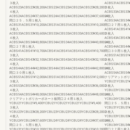
３枚入
ACBS31ACBS31¥
ACBS23ACBS23¥28,200ACBS23ACBS23ACBS23ACBS23¥28,2002
３枚入
４枚入
ACBS33ACBS33¥
ACBS24ACBS24¥37,600ACBS24ACBS24ACBS24ACBS24¥37,60024
４枚入
間口２５．５用１枚入
ACBS34ACBS34¥
ACBS31ACBS31¥10,200ACBS31ACBS31ACBS31ACBS31¥10,200
間口２７用１枚入
３枚入
ACBS41ACBS41¥
ACBS33ACBS33¥30,600ACBS33ACBS33ACBS33ACBS33¥30,6002
３枚入
４枚入
ACBS43ACBS43¥
ACBS34ACBS34¥40,800ACBS34ACBS34ACBS34ACBS34¥40,80024
４枚入
間口２７用１枚入
ACBS44ACBS44¥
ACBS41ACBS41¥10,700ACBS41ACBS41ACBS41ACBS41¥10,700
間口３０用１枚入
３枚入
ACBS51ACBS51¥
ACBS43ACBS43¥32,100ACBS43ACBS43ACBS43ACBS43¥32,1002
３枚入
４枚入
ACBS53ACBS53¥
ACBS44ACBS44¥42,800ACBS44ACBS44ACBS44ACBS44¥42,80024
４枚入
間口３０用１枚入
ACBS54ACBS54¥
ACBS51ACBS51¥12,000ACBS51ACBS51ACBS51ACBS51¥12,000
クリアマットポリ
３枚入
YCBU21YCBU21¥
ACBS53ACBS53¥36,000ACBS53ACBS53ACBS53ACBS53¥36,0002
３枚入
４枚入
YCBU23YCBU23¥
ACBS54ACBS54¥48,000ACBS54ACBS54ACBS54ACBS54¥48,00024
４枚入
クリアマットポリカーボネート板間口２４用１枚入
YCBU24YCBU24¥
YCBU21YCBU21¥9,400YCBU21YCBU21YCBU21YCBU21¥9,400
間口２５．５用１
３枚入
YCBU31YCBU31¥
YCBU23YCBU23¥28,200YCBU23YCBU23YCBU23YCBU23¥28,2002
３枚入
４枚入
YCBU33YCBU33¥
YCBU24YCBU24¥37,600YCBU24YCBU24YCBU24YCBU24¥37,60024
４枚入
間口２５．５用１枚入
YCBU34YCBU34¥
YCBU31YCBU31¥10,200YCBU31YCBU31YCBU31YCBU31¥10,200
間口２７用１枚入