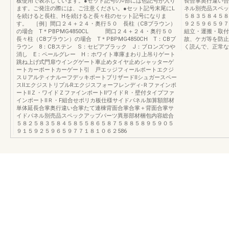
板使用で表示しています。●セット記号の○部には色記号が入り
長合掌奥行違い合
ます。ご発注の際には、ご注意ください。●セット記号末尾にL
ネル別売品スペッ
を続けると長柱、Hを続けると長々柱のセット記号になりま
５８３５８４５８
す。 ［例］間口２４＋２４・奥行５０ 長柱（CBブラウン）
９２５９６５９７
の場合 T＊PBPMG4850CL 間口２４＋２４・奥行５０
組立・運搬・取付
長々柱（CBブラウン）の場合 T＊PBPMG4850CH T：CBブ
故、ケガ等を防止
ラウン 8：CBステン S：セピアブラック J：ブロンズつや
く読んで、正常な
消し E：ペールグレー H：ホワイト車庫まわり上吊りゲート
跳ね上げ式門扉ウイングゲート車止めタイヤ止めシャッターゲ
ートカーポートカーゲート引 戸エッジフィールポートエクジ
スＵアルティナルーフデッキポートブリザードⅡシュガースペー
スⅡエクジストリプルRエクジスフォーフレンディ-Ｒファインポ
ートⅡＺ・ワイドＺファインポートⅡワイドＲ・壁付タイプファ
インポートⅡＲ・F組合せポリカ板仕様サイドパネル加算額部材
単体延長合掌奥行違い合掌たて連棟背面合掌合掌＋背面合掌サ
イドパネル別売品スペックアップパーツ異形部材梱包内容総合
５８２５８３５８４５８５５８６５８７５８８５８９５９０５
９１５９２５９６５９７７１８１０６２586