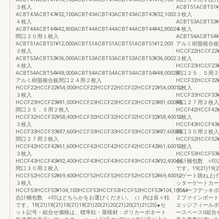
３枚入
ACBT51ACBT51¥
ACBT43ACBT43¥32,100ACBT43ACBT43ACBT43ACBT43¥32,1002
３枚入
４枚入
ACBT53ACBT53¥
ACBT44ACBT44¥42,800ACBT44ACBT44ACBT44ACBT44¥42,80024
４枚入
間口３０用１枚入
ACBT54ACBT54¥
ACBT51ACBT51¥12,000ACBT51ACBT51ACBT51ACBT51¥12,000
アルミ樹脂複合板
３枚入
HCCF22HCCF22¥
ACBT53ACBT53¥36,000ACBT53ACBT53ACBT53ACBT53¥36,0002
３枚入
４枚入
HCCF23HCCF23¥
ACBT54ACBT54¥48,000ACBT54ACBT54ACBT54ACBT54¥48,00024
間口２５．５用２
アルミ樹脂複合板間口２４用２枚入
HCCF32HCCF32¥
HCCF22HCCF22¥54,000HCCF22HCCF22HCCF22HCCF22¥54,00012
３枚入
３枚入
HCCF33HCCF33¥
HCCF23HCCF23¥81,000HCCF23HCCF23HCCF23HCCF23¥81,00044
間口２７用２枚入
間口２５．５用２枚入
HCCF42HCCF42¥
HCCF32HCCF32¥58,400HCCF32HCCF32HCCF32HCCF32¥58,40012
３枚入
３枚入
HCCF43HCCF43¥
HCCF33HCCF33¥87,600HCCF33HCCF33HCCF33HCCF33¥87,60044
間口３０用２枚入
間口２７用２枚入
HCCF52HCCF52¥
HCCF42HCCF42¥61,600HCCF42HCCF42HCCF42HCCF42¥61,60012
３枚入
３枚入
HCCF53HCCF53¥
HCCF43HCCF43¥92,400HCCF43HCCF43HCCF43HCCF43¥92,40044
合計梱包数 ○印
間口３０用２枚入
です。19(21)19
HCCF52HCCF52¥69,400HCCF52HCCF52HCCF52HCCF52¥69,40012
りゲート跳ね上げ
３枚入
ッターゲートカー
HCCF53HCCF53¥104,100HCCF53HCCF53HCCF53HCCF53¥104,10044
ナルーフデッキポ
合計梱包数 ○印はどちらかをお選びください。（）内は長々柱
Ｚファインポート
です。18(21)18(21)18(21)18(21)20(21)20(21)20(21)21(25)●セ
エッジフィールポ
ット記号・組合せ価格は、標準柱・屋根材：ポリカーボネート
ースペースⅡ組合