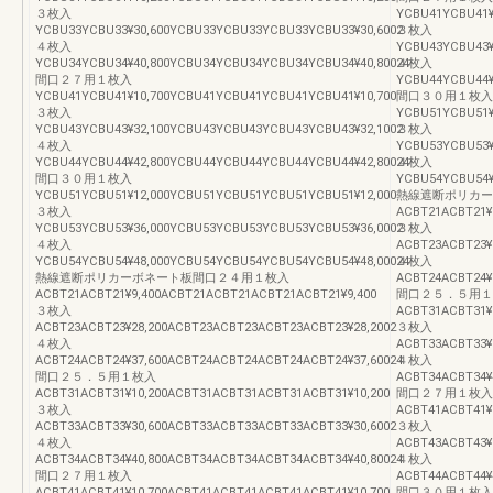
３枚入
YCBU41YCBU41¥
YCBU33YCBU33¥30,600YCBU33YCBU33YCBU33YCBU33¥30,6002
３枚入
４枚入
YCBU43YCBU43¥
YCBU34YCBU34¥40,800YCBU34YCBU34YCBU34YCBU34¥40,80024
４枚入
間口２７用１枚入
YCBU44YCBU44¥
YCBU41YCBU41¥10,700YCBU41YCBU41YCBU41YCBU41¥10,700
間口３０用１枚入
３枚入
YCBU51YCBU51¥
YCBU43YCBU43¥32,100YCBU43YCBU43YCBU43YCBU43¥32,1002
３枚入
４枚入
YCBU53YCBU53¥
YCBU44YCBU44¥42,800YCBU44YCBU44YCBU44YCBU44¥42,80024
４枚入
間口３０用１枚入
YCBU54YCBU54¥
YCBU51YCBU51¥12,000YCBU51YCBU51YCBU51YCBU51¥12,000
熱線遮断ポリカー
３枚入
ACBT21ACBT21¥
YCBU53YCBU53¥36,000YCBU53YCBU53YCBU53YCBU53¥36,0002
３枚入
４枚入
ACBT23ACBT23¥
YCBU54YCBU54¥48,000YCBU54YCBU54YCBU54YCBU54¥48,00024
４枚入
熱線遮断ポリカーボネート板間口２４用１枚入
ACBT24ACBT24¥
ACBT21ACBT21¥9,400ACBT21ACBT21ACBT21ACBT21¥9,400
間口２５．５用１
３枚入
ACBT31ACBT31¥
ACBT23ACBT23¥28,200ACBT23ACBT23ACBT23ACBT23¥28,2002
３枚入
４枚入
ACBT33ACBT33¥
ACBT24ACBT24¥37,600ACBT24ACBT24ACBT24ACBT24¥37,60024
４枚入
間口２５．５用１枚入
ACBT34ACBT34¥
ACBT31ACBT31¥10,200ACBT31ACBT31ACBT31ACBT31¥10,200
間口２７用１枚入
３枚入
ACBT41ACBT41¥
ACBT33ACBT33¥30,600ACBT33ACBT33ACBT33ACBT33¥30,6002
３枚入
４枚入
ACBT43ACBT43¥
ACBT34ACBT34¥40,800ACBT34ACBT34ACBT34ACBT34¥40,80024
４枚入
間口２７用１枚入
ACBT44ACBT44¥
ACBT41ACBT41¥10,700ACBT41ACBT41ACBT41ACBT41¥10,700
間口３０用１枚入