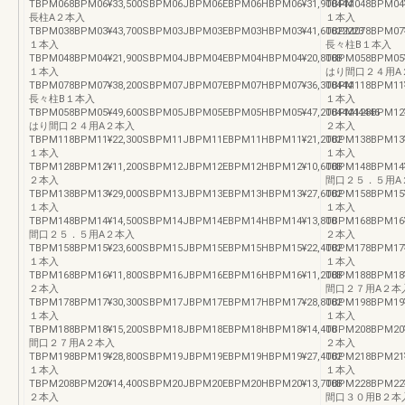
TBPM068BPM06¥33,500SBPM06JBPM06EBPM06HBPM06¥31,900444
TBPM048BPM04
長柱A２本入
１本入
TBPM038BPM03¥43,700SBPM03JBPM03EBPM03HBPM03¥41,60022223
TBPM078BPM07¥
１本入
長々柱B１本入
TBPM048BPM04¥21,900SBPM04JBPM04EBPM04HBPM04¥20,800B
TBPM058BPM05¥
１本入
はり間口２４用A
TBPM078BPM07¥38,200SBPM07JBPM07EBPM07HBPM07¥36,300444
TBPM118BPM11
長々柱B１本入
１本入
TBPM058BPM05¥49,600SBPM05JBPM05EBPM05HBPM05¥47,20044444446
TBPM128BPM12
はり間口２４用A２本入
２本入
TBPM118BPM11¥22,300SBPM11JBPM11EBPM11HBPM11¥21,2002
TBPM138BPM13
１本入
１本入
TBPM128BPM12¥11,200SBPM12JBPM12EBPM12HBPM12¥10,600B
TBPM148BPM14
２本入
間口２５．５用A
TBPM138BPM13¥29,000SBPM13JBPM13EBPM13HBPM13¥27,6002
TBPM158BPM15
１本入
１本入
TBPM148BPM14¥14,500SBPM14JBPM14EBPM14HBPM14¥13,800
TBPM168BPM16
間口２５．５用A２本入
２本入
TBPM158BPM15¥23,600SBPM15JBPM15EBPM15HBPM15¥22,4002
TBPM178BPM17
１本入
１本入
TBPM168BPM16¥11,800SBPM16JBPM16EBPM16HBPM16¥11,200B
TBPM188BPM18
２本入
間口２７用A２本
TBPM178BPM17¥30,300SBPM17JBPM17EBPM17HBPM17¥28,8002
TBPM198BPM19
１本入
１本入
TBPM188BPM18¥15,200SBPM18JBPM18EBPM18HBPM18¥14,400
TBPM208BPM20
間口２７用A２本入
２本入
TBPM198BPM19¥28,800SBPM19JBPM19EBPM19HBPM19¥27,4002
TBPM218BPM21
１本入
１本入
TBPM208BPM20¥14,400SBPM20JBPM20EBPM20HBPM20¥13,700B
TBPM228BPM22
２本入
間口３０用B２本