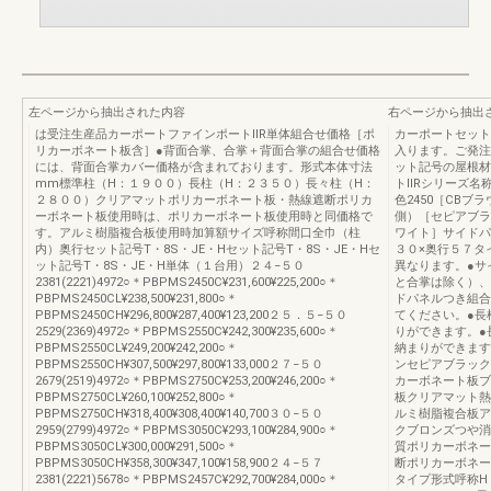
左ページから抽出された内容
右ページから抽出
は受注生産品カーポートファインポートⅡR単体組合せ価格［ポ
カーポートセット
リカーボネート板含］●背面合掌、合掌＋背面合掌の組合せ価格
入ります。ご発注
には、背面合掌カバー価格が含まれております。形式本体寸法
ット記号の屋根材
mm標準柱（H：１９００）長柱（H：２３５０）長々柱（H：
トⅡRシリーズ名
２８００）クリアマットポリカーボネート板・熱線遮断ポリカ
色2450［CB
ーボネート板使用時は、ポリカーボネート板使用時と同価格で
側）［セピアブラ
す。アルミ樹脂複合板使用時加算額サイズ呼称間口全巾（柱
ワイト］サイドパ
内）奥行セット記号T・8S・JE・Hセット記号T・8S・JE・Hセ
３０×奥行５７タ
ット記号T・8S・JE・H単体（１台用）２４−５０
異なります。●サ
2381(2221)4972○＊PBPMS2450C¥231,600¥225,200○＊
と合掌は除く）、
PBPMS2450CL¥238,500¥231,800○＊
ドパネルつき組合
PBPMS2450CH¥296,800¥287,400¥123,200２５．５−５０
てください。●長
2529(2369)4972○＊PBPMS2550C¥242,300¥235,600○＊
りができます。●
PBPMS2550CL¥249,200¥242,200○＊
納まりができます
PBPMS2550CH¥307,500¥297,800¥133,000２７−５０
ンセピアブラック
2679(2519)4972○＊PBPMS2750C¥253,200¥246,200○＊
カーボネート板ブ
PBPMS2750CL¥260,100¥252,800○＊
板クリアマット熱
PBPMS2750CH¥318,400¥308,400¥140,700３０−５０
ルミ樹脂複合板ア
2959(2799)4972○＊PBPMS3050C¥293,100¥284,900○＊
クブロンズつや消
PBPMS3050CL¥300,000¥291,500○＊
質ポリカーボネー
PBPMS3050CH¥358,300¥347,100¥158,900２４−５７
断ポリカーボネー
2381(2221)5678○＊PBPMS2457C¥292,700¥284,000○＊
タイプ形式呼称H