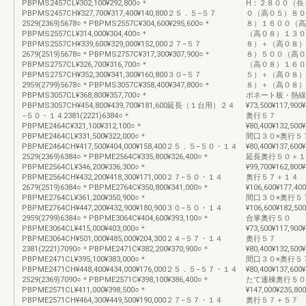
PBPMS2457CL¥302,100¥292,800○＊
H：２８００（長
PBPMS2457CH¥327,700¥317,400¥140,800２５．５−５７
０（高０５）８０
2529(2369)5678○＊PBPMS2557C¥304,600¥295,600○＊
８）１６００（高
PBPMS2557CL¥314,000¥304,400○＊
（高０８）１３０
PBPMS2557CH¥339,600¥329,000¥152,000２７−５７
８）＋（高０８）
2679(2519)5678○＊PBPMS2757C¥317,300¥307,900○＊
８）５００（高０
PBPMS2757CL¥326,700¥316,700○＊
（高０８）１６０
PBPMS2757CH¥352,300¥341,300¥160,800３０−５７
５）＋（高０８）
2959(2799)5678○＊PBPMS3057C¥358,400¥347,800○＊
８）＋（高０８）
PBPMS3057CL¥368,800¥357,700○＊
ボネート板・熱線
PBPMS3057CH¥454,800¥439,700¥181,600延長（１台用）２４
¥73,500¥117,900¥
−５０・１４2381(2221)6384○＊
奥行５７
PBPME2464C¥321,100¥312,100○＊
¥80,400¥132,500¥
PBPME2464CL¥331,500¥322,000○＊
間口３０×奥行５
PBPME2464CH¥417,500¥404,000¥158,400２５．５−５０・１４
¥80,400¥137,600¥
2529(2369)6384○＊PBPME2564C¥335,800¥326,400○＊
延長奥行５０＋１
PBPME2564CL¥346,200¥336,300○＊
¥99,700¥162,800¥
PBPME2564CH¥432,200¥418,300¥171,000２７−５０・１４
奥行５７＋１４
2679(2519)6384○＊PBPME2764C¥350,800¥341,000○＊
¥106,600¥177,400
PBPME2764CL¥361,200¥350,900○＊
間口３０×奥行５
PBPME2764CH¥447,200¥432,900¥180,900３０−５０・１４
¥106,600¥182,500
2959(2799)6384○＊PBPME3064C¥404,600¥393,100○＊
合掌奥行５０
PBPME3064CL¥415,000¥403,000○＊
¥73,500¥117,900¥
PBPME3064CH¥501,000¥485,000¥204,300２４−５７・１４
奥行５７
2381(2221)7090○＊PBPME2471C¥382,200¥370,900○＊
¥80,400¥132,500¥
PBPME2471CL¥395,100¥383,000○＊
間口３０×奥行５
PBPME2471CH¥448,400¥434,000¥176,000２５．５−５７・１４
¥80,400¥137,600¥
2529(2369)7090○＊PBPME2571C¥398,100¥386,400○＊
たて連棟奥行５０
PBPME2571CL¥411,000¥398,500○＊
¥147,000¥235,800
PBPME2571CH¥464,300¥449,500¥190,000２７−５７・１４
奥行５７＋５７