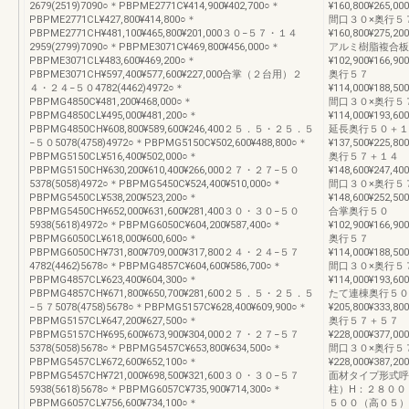
2679(2519)7090○＊PBPME2771C¥414,900¥402,700○＊
¥160,800¥265,000
PBPME2771CL¥427,800¥414,800○＊
間口３０×奥行５
PBPME2771CH¥481,100¥465,800¥201,000３０−５７・１４
¥160,800¥275,200
2959(2799)7090○＊PBPME3071C¥469,800¥456,000○＊
アルミ樹脂複合板
PBPME3071CL¥483,600¥469,200○＊
¥102,900¥166,900
PBPME3071CH¥597,400¥577,600¥227,000合掌（２台用）２
奥行５７
４・２４−５０4782(4462)4972○＊
¥114,000¥188,500
PBPMG4850C¥481,200¥468,000○＊
間口３０×奥行５
PBPMG4850CL¥495,000¥481,200○＊
¥114,000¥193,600
PBPMG4850CH¥608,800¥589,600¥246,400２５．５・２５．５
延長奥行５０＋１
−５０5078(4758)4972○＊PBPMG5150C¥502,600¥488,800○＊
¥137,500¥225,800
PBPMG5150CL¥516,400¥502,000○＊
奥行５７＋１４
PBPMG5150CH¥630,200¥610,400¥266,000２７・２７−５０
¥148,600¥247,400
5378(5058)4972○＊PBPMG5450C¥524,400¥510,000○＊
間口３０×奥行５
PBPMG5450CL¥538,200¥523,200○＊
¥148,600¥252,500
PBPMG5450CH¥652,000¥631,600¥281,400３０・３０−５０
合掌奥行５０
5938(5618)4972○＊PBPMG6050C¥604,200¥587,400○＊
¥102,900¥166,900
PBPMG6050CL¥618,000¥600,600○＊
奥行５７
PBPMG6050CH¥731,800¥709,000¥317,800２４・２４−５７
¥114,000¥188,500
4782(4462)5678○＊PBPMG4857C¥604,600¥586,700○＊
間口３０×奥行５
PBPMG4857CL¥623,400¥604,300○＊
¥114,000¥193,600
PBPMG4857CH¥671,800¥650,700¥281,600２５．５・２５．５
たて連棟奥行５０
−５７5078(4758)5678○＊PBPMG5157C¥628,400¥609,900○＊
¥205,800¥333,800
PBPMG5157CL¥647,200¥627,500○＊
奥行５７＋５７
PBPMG5157CH¥695,600¥673,900¥304,000２７・２７−５７
¥228,000¥377,000
5378(5058)5678○＊PBPMG5457C¥653,800¥634,500○＊
間口３０×奥行５
PBPMG5457CL¥672,600¥652,100○＊
¥228,000¥387,200
PBPMG5457CH¥721,000¥698,500¥321,600３０・３０−５７
面材タイプ形式呼
5938(5618)5678○＊PBPMG6057C¥735,900¥714,300○＊
柱）H：２８００
PBPMG6057CL¥756,600¥734,100○＊
５００（高０５）