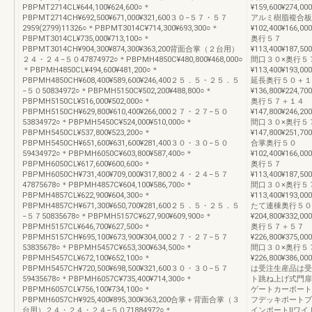
PBPMT2714CL¥644,100¥624,600○＊
¥159,600¥274,000
PBPMT2714CH¥692,500¥671,000¥321,600３０−５７・５７
アルミ樹脂複合板
2959(2799)11326○＊PBPMT3014C¥714,300¥693,300○＊
¥102,400¥166,000
PBPMT3014CL¥735,000¥713,100○＊
奥行５７
PBPMT3014CH¥904,300¥874,300¥363,200背面合掌（２台用）
¥113,400¥187,500
２４・２４−５０47874972○＊PBPMH4850C¥480,800¥468,000○
間口３０×奥行５
＊PBPMH4850CL¥494,600¥481,200○＊
¥113,400¥193,000
PBPMH4850CH¥608,400¥589,600¥246,400２５．５・２５．５
延長奥行５０＋１
−５０50834972○＊PBPMH5150C¥502,200¥488,800○＊
¥136,800¥224,700
PBPMH5150CL¥516,000¥502,000○＊
奥行５７＋１４
PBPMH5150CH¥629,800¥610,400¥266,000２７・２７−５０
¥147,800¥246,200
53834972○＊PBPMH5450C¥524,000¥510,000○＊
間口３０×奥行５
PBPMH5450CL¥537,800¥523,200○＊
¥147,800¥251,700
PBPMH5450CH¥651,600¥631,600¥281,400３０・３０−５０
合掌奥行５０
59434972○＊PBPMH6050C¥603,800¥587,400○＊
¥102,400¥166,000
PBPMH6050CL¥617,600¥600,600○＊
奥行５７
PBPMH6050CH¥731,400¥709,000¥317,800２４・２４−５７
¥113,400¥187,500
47875678○＊PBPMH4857C¥604,100¥586,700○＊
間口３０×奥行５
PBPMH4857CL¥622,900¥604,300○＊
¥113,400¥193,000
PBPMH4857CH¥671,300¥650,700¥281,600２５．５・２５．５
たて連棟奥行５０
−５７50835678○＊PBPMH5157C¥627,900¥609,900○＊
¥204,800¥332,000
PBPMH5157CL¥646,700¥627,500○＊
奥行５７＋５７
PBPMH5157CH¥695,100¥673,900¥304,000２７・２７−５７
¥226,800¥375,000
53835678○＊PBPMH5457C¥653,300¥634,500○＊
間口３０×奥行５
PBPMH5457CL¥672,100¥652,100○＊
¥226,800¥386,000
PBPMH5457CH¥720,500¥698,500¥321,600３０・３０−５７
は受注生産品は受
59435678○＊PBPMH6057C¥735,400¥714,300○＊
ト跳ね上げ式門扉
PBPMH6057CL¥756,100¥734,100○＊
ゲートカーポート
PBPMH6057CH¥925,400¥895,300¥363,200合掌＋背面合掌（３
フデッキポートブ
台用）２４・２４・２４−５０71884972○＊
インポートⅡワイ