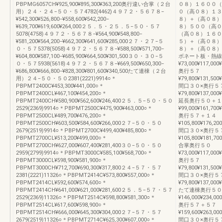
PBPMG6057CH¥925,900¥895,300¥363,200奥行違い合掌（２台
０８）１６００（
用）２４・２４−５０・５７4782(4462)４９７２・５６７８−
０（高０８）１３
¥542,300¥526,800−¥558,600¥542,200−
８）＋（高０８）
¥639,700¥619,600¥264,000２５．５・２５．５−５０・５７
８）５００（高０
5078(4758)４９７２・５６７８−¥564,900¥548,800−
（高０８）１６０
¥581,200¥564,200−¥662,300¥641,600¥285,000２７・２７−５
５）＋（高０８）
０・５７5378(5058)４９７２・５６７８−¥588,500¥571,700−
８）＋（高０８）
¥604,800¥587,100−¥685,900¥664,500¥301,500３０・３０−５
ボネート板・熱線
０・５７5938(5618)４９７２・５６７８−¥669,500¥650,300−
¥73,000¥117,000¥
¥686,800¥666,800−¥828,300¥801,600¥340,500たて連棟（２台
奥行５７
用）２４−５０・５０2381(2221)9914○＊
¥79,800¥131,500¥
PBPMT2400C¥453,300¥441,000○＊
間口３０×奥行５
PBPMT2400CL¥467,100¥454,200○＊
¥79,800¥137,000¥
PBPMT2400CH¥580,900¥562,600¥246,400２５．５−５０・５０
延長奥行５０＋１
2529(2369)9914○＊PBPMT2500C¥475,900¥463,000○＊
¥99,000¥161,700¥
PBPMT2500CL¥489,700¥476,200○＊
奥行５７＋１４
PBPMT2500CH¥603,500¥584,600¥266,000２７−５０・５０
¥105,800¥176,200
2679(2519)9914○＊PBPMT2700C¥499,400¥485,800○＊
間口３０×奥行５
PBPMT2700CL¥513,200¥499,000○＊
¥105,800¥181,700
PBPMT2700CH¥627,000¥607,400¥281,400３０−５０・５０
合掌奥行５０
2959(2799)9914○＊PBPMT3000C¥585,100¥568,700○＊
¥73,000¥117,000¥
PBPMT3000CL¥598,900¥581,900○＊
奥行５７
PBPMT3000CH¥712,700¥690,300¥317,800２４−５７・５７
¥79,800¥131,500¥
2381(2221)11326○＊PBPMT2414C¥573,800¥557,000○＊
間口３０×奥行５
PBPMT2414CL¥592,600¥574,600○＊
¥79,800¥137,000¥
PBPMT2414CH¥641,000¥621,000¥281,600２５．５−５７・５７
たて連棟奥行５０
2529(2369)11326○＊PBPMT2514C¥598,800¥581,300○＊
¥146,000¥234,000
PBPMT2514CL¥617,600¥598,900○＊
奥行５７＋５７
PBPMT2514CH¥666,000¥645,300¥304,000２７−５７・５７
¥159,600¥263,000
2679(2519)11326○＊PBPMT2714C¥625,300¥607,000○＊
間口３０×奥行５