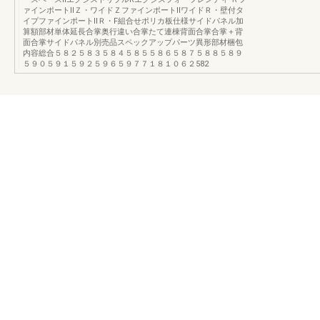
ァインポートⅡＺ・ワイドＺファインポートⅡワイドＲ・壁付タ
イプファインポートⅡＲ・F組合せポリカ板仕様サイドパネル加
算額部材単体延長合掌奥行違い合掌たて連棟背面合掌合掌＋背
面合掌サイドパネル別売品スペックアップパーツ異形部材梱包
内容総合５８２５８３５８４５８５５８６５８７５８８５８９
５９０５９１５９２５９６５９７７１８１０６２582