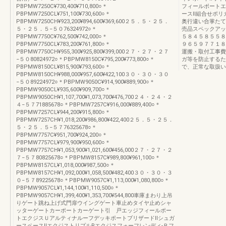
PBPMW7250C¥730,400¥710,800○＊
フィールポートエ
PBPMW7250CL¥751,100¥730,600○＊
ースⅡ組合せポリ
PBPMW7250CH¥923,200¥894,600¥369,600２５．５・２５．
奥行違い合掌たて
５・２５．５−５０76324972○＊
売品スペックアッ
PBPMW7750C¥762,500¥742,000○＊
５８４５８５５８
PBPMW7750CL¥783,200¥761,800○＊
９６５９７７１８
PBPMW7750CH¥955,300¥925,800¥399,000２７・２７・２７
運搬・取付工事費
−５０80824972○＊PBPMW8150C¥795,200¥773,800○＊
ガ等を防止するた
PBPMW8150CL¥815,900¥793,600○＊
で、正常な取扱い
PBPMW8150CH¥988,000¥957,600¥422,100３０・３０・３０
−５０89224972○＊PBPMW9050C¥914,900¥889,900○＊
PBPMW9050CL¥935,600¥909,700○＊
PBPMW9050CH¥1,107,700¥1,073,700¥476,700２４・２４・２
４−５７71885678○＊PBPMW7257C¥916,000¥889,400○＊
PBPMW7257CL¥944,200¥915,800○＊
PBPMW7257CH¥1,018,200¥986,800¥422,400２５．５・２５．
５・２５．５−５７76325678○＊
PBPMW7757C¥951,700¥924,200○＊
PBPMW7757CL¥979,900¥950,600○＊
PBPMW7757CH¥1,053,900¥1,021,600¥456,000２７・２７・２
７−５７80825678○＊PBPMW8157C¥989,800¥961,100○＊
PBPMW8157CL¥1,018,000¥987,500○＊
PBPMW8157CH¥1,092,000¥1,058,500¥482,400３０・３０・３
０−５７89225678○＊PBPMW9057C¥1,113,000¥1,080,800○＊
PBPMW9057CL¥1,144,100¥1,110,500○＊
PBPMW9057CH¥1,399,400¥1,353,700¥544,800車庫まわり上吊
りゲート跳ね上げ式門扉ウイングゲート車止めタイヤ止めシャ
ッターゲートカーポートカーゲート引 戸エッジフィールポー
トエクジスＵアルティナルーフデッキポートブリザードⅡシュガ
ースペースⅡエクジストリプルRエクジスフォーフレンディ-Ｒフ