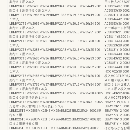
奥行５７用２本入
用１枚入ACBS21¥
LBMW34TBMW348BMW34HBMW34ABMW34LBMW34¥49,7001
ACBS24¥37,6
間口４８用奥行５０用２本入
ACBS33¥30,6
LBMW19TBMW198BMW19HBMW19ABMW19LBMW19¥49,0001
ACBS41¥10,70
１本入
ACBS44¥42,8
LBMW20TBMW208BMW20HBMW20ABMW20LBMW20¥24,500
ACBS53¥36,0
奥行５７用２本入
カーボネート板間口
LBMW35TBMW358BMW35HBMW35ABMW35LBMW35¥51,2001
YCBU03¥21,3
間口５１用奥行５０用２本入
YCBU11¥8,300
LBMW21TBMW218BMW21HBMW21ABMW21LBMW21¥50,6001
YCBU14¥33,2
１本入
YCBU23¥28,2
LBMW22TBMW228BMW22HBMW22ABMW22LBMW22¥25,300
YCBU31¥10,20
奥行５７用２本入
YCBU34¥40,8
LBMW36TBMW368BMW36HBMW36ABMW36LBMW36¥53,0001
YCBU43¥32,1
間口５４用奥行５０用２本入
YCBU51¥12,00
LBMW23TBMW238BMW23HBMW23ABMW23LBMW23¥52,2001
YCBU54¥48,
１本入
HCCF02¥38,60
LBMW24TBMW248BMW24HBMW24ABMW24LBMW24¥26,100
枚入HCCF12¥46,
奥行５７用２本入
４８用２枚入HCCF22
LBMW37TBMW378BMW37HBMW37ABMW37LBMW37¥54,8001
間口５１用２枚入HCC
間口５７用奥行共通１本入
口５４用２枚入HCCF
LBMW25TBMW258BMW25HBMW25ABMW25LBMW25¥30,40022
HCCF43¥92,40
間口６０用奥行共通１本入
枚入HCCF53¥1
LBMW38TBMW388BMW38HBMW38ABMW38LBMW38¥31,50022
8BMY71¥9,80
たる木・押え材間口３６用奥行５０用
8BMY73¥11,0
LBMX25TBMX258BMX25HBMX25ABMX258BMX25¥24,60021奥
8BMY75¥12,4
行５７用
8BMY77¥12,9
LBMX26TBMX268BMX26HBMX26ABMX268BMX26¥27,70021間
8BMY79¥13,5
口４２用奥行５０用
8BMY81¥14,6
LBMX35TBMX358BMX35HBMX35ABMX358BMX35¥28,200121
はどちらかをお選