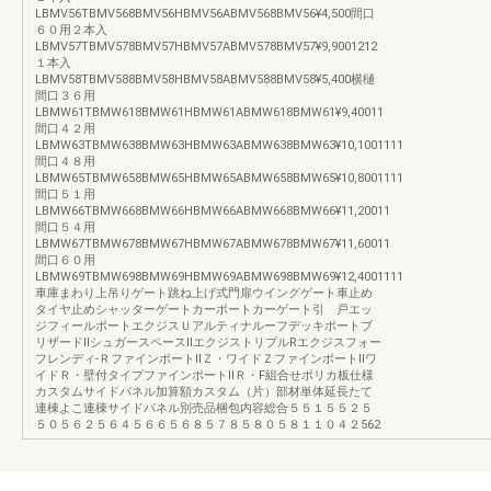
LBMV56TBMV568BMV56HBMV56ABMV568BMV56¥4,500間口
６０用２本入
LBMV57TBMV578BMV57HBMV57ABMV578BMV57¥9,9001212
１本入
LBMV58TBMV588BMV58HBMV58ABMV588BMV58¥5,400横樋
間口３６用
LBMW61TBMW618BMW61HBMW61ABMW618BMW61¥9,40011
間口４２用
LBMW63TBMW638BMW63HBMW63ABMW638BMW63¥10,1001111
間口４８用
LBMW65TBMW658BMW65HBMW65ABMW658BMW65¥10,8001111
間口５１用
LBMW66TBMW668BMW66HBMW66ABMW668BMW66¥11,20011
間口５４用
LBMW67TBMW678BMW67HBMW67ABMW678BMW67¥11,60011
間口６０用
LBMW69TBMW698BMW69HBMW69ABMW698BMW69¥12,4001111
車庫まわり上吊りゲート跳ね上げ式門扉ウイングゲート車止め
タイヤ止めシャッターゲートカーポートカーゲート引 戸エッ
ジフィールポートエクジスＵアルティナルーフデッキポートブ
リザードⅡシュガースペースⅡエクジストリプルRエクジスフォー
フレンディ-ＲファインポートⅡＺ・ワイドＺファインポートⅡワ
イドＲ・壁付タイプファインポートⅡＲ・F組合せポリカ板仕様
カスタムサイドパネル加算額カスタム（片）部材単体延長たて
連棟よこ連棟サイドパネル別売品梱包内容総合５５１５５２５
５０５６２５６４５６６５６８５７８５８０５８１１０４２562