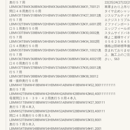
奥行５７用
22(25)24(27)22(2
LBMX36TBMX368BMX36HBMX36ABMX368BMX36¥31,700121
車庫まわり上吊り
間口４８用奥行５０用
タイヤ止めシャッ
LBMV31TBMV318BMV31HBMV31ABMV318BMV31¥27,30012奥
ジスＵアルティナ
行５７用
エクジストリプル
LBMV32TBMV328BMV32HBMV32ABMV328BMV32¥31,60012間
Ｚファインポート
口５１用奥行５０用
エッジフィールポ
LBMV33TBMV338BMV33HBMV33ABMV338BMV33¥30,0002奥
スタムサイドパネ
行５７用
棟よこ連棟サイド
LBMV34TBMV348BMV34HBMV34ABMV348BMV34¥34,3002間
０５６２５６４５
口５４用奥行５０用
価格は部材標準価
LBMV35TBMV358BMV35HBMV35ABMV358BMV35¥31,10021奥
含まれておりませ
行５７用
上、施工上のご注
LBMV36TBMV368BMV36HBMV36ABMV368BMV36¥34,40021間
さい。563
口６０用奥行５０用
LBMV37TBMV378BMV37HBMV37ABMV378BMV37¥35,00012奥
行５７用
LBMV38TBMV388BMV38HBMV38ABMV388BMV38¥38,30012
棟・後枠奥行５０用
LBMW41TBMW418BMW41HBMW41ABMW418BMW41¥52,300111111111
奥行５７用
LBMW42TBMW428BMW42HBMW42ABMW428BMW42¥60,400111111111
母屋間口３６・３９・４２用奥行５０用４本入
LBMW51TBMW518BMW51HBMW51ABMW518BMW51¥27,300111
奥行５７用４本入
LBMW52TBMW528BMW52HBMW52ABMW528BMW52¥33,400111
間口４５用奥行５０用５本入
LBMW53TBMW538BMW53HBMW53ABMW538BMW53¥33,8001
奥行５７用５本入
LBMW54TBMW548BMW54HBMW54ABMW548BMW54¥41,2001