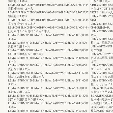
補強有り１本入
口５１用２本入
LBMX06TBMX068BMX06HBMX06ABMX06LBMX06¥28,400444444444
LBMY27TBMY27
長柱補強無し２本入
本入LBMY28TBMY
LBMX02TBMX028BMX02HBMX02ABMX02LBMX02¥38,100222222222
間口５４用２本入
補強有り１本入
LBMY29TBMY29
LBMX07TBMX078BMX07HBMX07ABMX07LBMX07¥31,400444444444
本入
長々柱補強有り１本入
LBMY30TBMY30
LBMX08TBMX088BMX08HBMX08ABMX08LBMX08¥35,400444444444444444444
口６０用２本入
はり間口３６用奥行５０用２本入
LBMY31TBMY31
LBMW11TBMW118BMW11HBMW11ABMW11LBMW11¥37,0001
本入
１本入
LBMY32TBMY32
LBMW12TBMW128BMW12HBMW12ABMW12LBMW12¥18,500
柱・はり用部品箱
奥行５７用２本入
LBMW91TBMW9
LBMW31TBMW318BMW31HBMW31ABMW31LBMW31¥39,8001
り２本用
間口３９用奥行５０用２本入
LBMW92TBMW92
LBMW13TBMW138BMW13HBMW13ABMW13LBMW13¥40,0001
カスタム用屋根用
１本入
２用
LBMW14TBMW148BMW14HBMW14ABMW14LBMW14¥20,000
LBMY51TBMY518
奥行５７用２本入
間口４５・４８・
LBMW32TBMW328BMW32HBMW32ABMW32LBMW32¥41,6001
LBMY52TBMY528
間口４２用奥行５０用２本入
間口５７・６０用
LBMW15TBMW158BMW15HBMW15ABMW15LBMW15¥41,6001
LBMY53TBMY538
１本入
柱・はりジョイナ
LBMW16TBMW168BMW16HBMW16ABMW16LBMW16¥20,800
EBMW71¥15,
奥行５７用２本入
０奥行５７用２本入E
LBMW33TBMW338BMW33HBMW33ABMW33LBMW33¥43,3001
SCAE21JCAE218CA
間口４５用奥行５０用２本入
屋根材︻選択︼ポ
LBMW17TBMW178BMW17HBMW17ABMW17LBMW17¥47,6001
ト板間口３６用１枚入A
１本入
４枚入ACBS04¥2
LBMW18TBMW188BMW18HBMW18ABMW18LBMW18¥23,800
枚入ACBS13¥24,