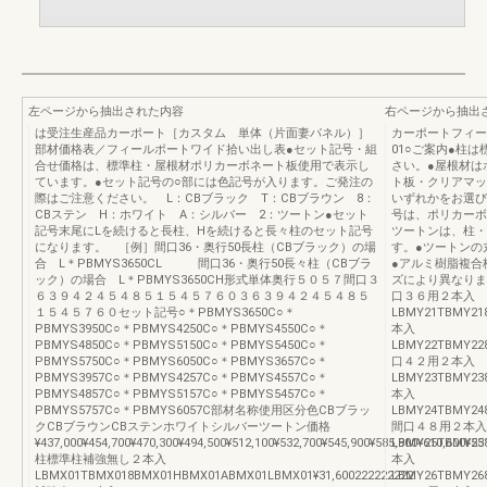
左ページから抽出された内容
右ページから抽出
は受注生産品カーポート［カスタム 単体（片面妻パネル）］
カーポートフィール
部材価格表／フィールポートワイド拾い出し表●セット記号・組
01○ご案内●柱
合せ価格は、標準柱・屋根材ポリカーボネート板使用で表示し
さい。●屋根材は
ています。●セット記号の○部には色記号が入ります。ご発注の
ト板・クリアマッ
際はご注意ください。 L：CBブラック T：CBブラウン 8：
いずれかをお選び
CBステン H：ホワイト A：シルバー 2：ツートン●セット
号は、ポリカーボ
記号末尾にLを続けると長柱、Hを続けると長々柱のセット記号
ツートンは、柱・
になります。 ［例］間口36・奥行50長柱（CBブラック）の場
す。●ツートンの
合 L＊PBMYS3650CL 間口36・奥行50長々柱（CBブラ
●アルミ樹脂複合
ック）の場合 L＊PBMYS3650CH形式単体奥行５０５７間口３
ズにより異なりま
６３９４２４５４８５１５４５７６０３６３９４２４５４８５
口３６用２本入
１５４５７６０セット記号○＊PBMYS3650C○＊
LBMY21TBMY21
PBMYS3950C○＊PBMYS4250C○＊PBMYS4550C○＊
本入
PBMYS4850C○＊PBMYS5150C○＊PBMYS5450C○＊
LBMY22TBMY22
PBMYS5750C○＊PBMYS6050C○＊PBMYS3657C○＊
口４２用２本入
PBMYS3957C○＊PBMYS4257C○＊PBMYS4557C○＊
LBMY23TBMY23
PBMYS4857C○＊PBMYS5157C○＊PBMYS5457C○＊
本入
PBMYS5757C○＊PBMYS6057C部材名称使用区分色CBブラッ
LBMY24TBMY24
クCBブラウンCBステンホワイトシルバーツートン価格
間口４８用２本入
¥437,000¥454,700¥470,300¥494,500¥512,100¥532,700¥545,900¥585,900¥610,600¥53
LBMY25TBMY25
柱標準柱補強無し２本入
本入
LBMX01TBMX018BMX01HBMX01ABMX01LBMX01¥31,600222222222
LBMY26TBMY26