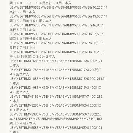
間口４８・５１・５４用奥行５０用６本入
LBMW55TBMW558BMW55HBMW55ABMW558BMW55¥40,200111
奥行５７用６本入
LBMW56TBMW568BMW56HBMW56ABMW568BMW56¥49,500111
間口５７用奥行５０用７本入
LBMW57TBMW578BMW57HBMW57ABMW578BMW57¥46,8001
奥行５７用７本入
LBMW58TBMW588BMW58HBMW58ABMW588BMW58¥57,5001
間口６０用奥行５０用８本入
LBMW59TBMW598BMW59HBMW59ABMW598BMW59¥53,1001
奥行５７用８本入
LBMW60TBMW608BMW60HBMW60ABMW608BMW60¥65,2001
持ち上げ部材間口３６用２本入
LBMX16TBMX168BMX16HBMX16ABMX168BMX16¥5,6002121
１本入
LBMX17TBMX178BMX17HBMX17ABMX178BMX17¥3,200間口
４２用２本入
LBMX18TBMX188BMX18HBMX18ABMX188BMX18¥5,900121121
１本入
LBMX19TBMX198BMX19HBMX19ABMX198BMX19¥3,400間口
４８用２本入
LBMV51TBMV518BMV51HBMV51ABMV518BMV51¥7,4001212
１本入
LBMV52TBMV528BMV52HBMV52ABMV528BMV52¥4,200間口
５１用２本入
LBMV53TBMV538BMV53HBMV53ABMV538BMV53¥7,80022１
本入LBMV54TBMV548BMV54HBMV54ABMV548BMV54¥4,400
間口５４用２本入
LBMV55TBMV558BMV55HBMV55ABMV558BMV55¥8,1002121
１本入