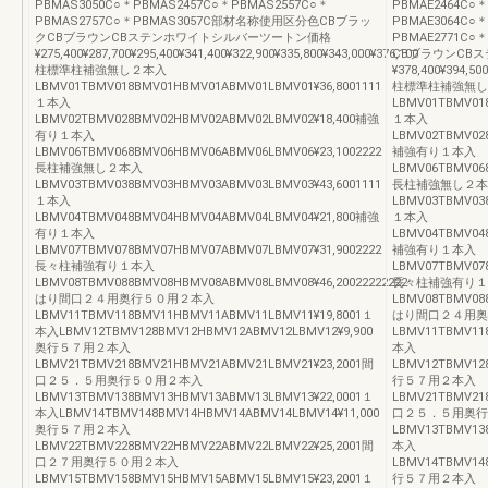
PBMAS3050C○＊PBMAS2457C○＊PBMAS2557C○＊
PBMAE2464C○＊
PBMAS2757C○＊PBMAS3057C部材名称使用区分色CBブラッ
PBMAE3064C○＊
クCBブラウンCBステンホワイトシルバーツートン価格
PBMAE2771C
¥275,400¥287,700¥295,400¥341,400¥322,900¥335,800¥343,000¥376,100
CBブラウンCB
柱標準柱補強無し２本入
¥378,400¥394,500
LBMV01TBMV018BMV01HBMV01ABMV01LBMV01¥36,8001111
柱標準柱補強無し
１本入
LBMV01TBMV018
LBMV02TBMV028BMV02HBMV02ABMV02LBMV02¥18,400補強
１本入
有り１本入
LBMV02TBMV028
LBMV06TBMV068BMV06HBMV06ABMV06LBMV06¥23,1002222
補強有り１本入
長柱補強無し２本入
LBMV06TBMV068
LBMV03TBMV038BMV03HBMV03ABMV03LBMV03¥43,6001111
長柱補強無し２本
１本入
LBMV03TBMV038
LBMV04TBMV048BMV04HBMV04ABMV04LBMV04¥21,800補強
１本入
有り１本入
LBMV04TBMV048
LBMV07TBMV078BMV07HBMV07ABMV07LBMV07¥31,9002222
補強有り１本入
長々柱補強有り１本入
LBMV07TBMV078
LBMV08TBMV088BMV08HBMV08ABMV08LBMV08¥46,20022222222
長々柱補強有り１
はり間口２４用奥行５０用２本入
LBMV08TBMV088
LBMV11TBMV118BMV11HBMV11ABMV11LBMV11¥19,8001１
はり間口２４用奥
本入LBMV12TBMV128BMV12HBMV12ABMV12LBMV12¥9,900
LBMV11TBMV11
奥行５７用２本入
本入
LBMV21TBMV218BMV21HBMV21ABMV21LBMV21¥23,2001間
LBMV12TBMV12
口２５．５用奥行５０用２本入
行５７用２本入
LBMV13TBMV138BMV13HBMV13ABMV13LBMV13¥22,0001１
LBMV21TBMV21
本入LBMV14TBMV148BMV14HBMV14ABMV14LBMV14¥11,000
口２５．５用奥行
奥行５７用２本入
LBMV13TBMV13
LBMV22TBMV228BMV22HBMV22ABMV22LBMV22¥25,2001間
本入
口２７用奥行５０用２本入
LBMV14TBMV14
LBMV15TBMV158BMV15HBMV15ABMV15LBMV15¥23,2001１
行５７用２本入