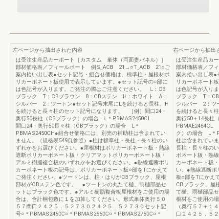
左ページから抽出された内容
右ページから抽出
は受注生産品カーポート［カスタム 単体（両面妻パネル）］
は受注生産品カー
部材価格表／フィールポート 例S_ACB 21→○T_ACB 21○ご
部材価格表／フィー
案内拾い出し表●セット記号・組合せ価格は、標準柱・屋根材ポ
案内拾い出し表●
リカーボネート板使用で表示しています。●セット記号の○部に
リカーボネート板
は色記号が入ります。ご発注の際はご注意ください。 L：CB
は色記号が入りま
ブラック T：CBブラウン 8：CBステン H：ホワイト A：
ブラック T：C
シルバー 2：ツートン●セット記号末尾にLを続けると長柱、H
シルバー 2：ツ
を続けると長々柱のセット記号になります。 ［例］間口24・
を続けると長々柱
奥行50長柱（CBブラック）の場合 L＊PBMAS2450CL
奥行50＋14長柱
間口24・奥行50長々柱（CBブラック）の場合 L＊
PBMAE2464
PBMAS2450CH●組合せ価格には、別売の補助柱は含まれてい
ク）の場合 L＊P
ません。（規格表549頁参照）●柱は標準柱・長柱・長々柱のい
柱は含まれていま
ずれかをお選びください。●屋根材はポリカーボネート板・熱線
長柱・長々柱のい
遮断ポリカーボネート板・クリアマットポリカーボネート板・
ボネート板・熱線
アルミ樹脂複合板のいずれかをお選びください。●熱線遮断ポリ
カーボネート板・
カーボネート板の記号は、ポリカーボネート板○部をTにかえて
い。●熱線遮断ポ
ご発注ください。●ツートンは、柱・はりがCBブラック、屋根
板○部をTにかえ
部材がCBステン色です。 ●ツートンの丸たて樋、雨樋部品セ
CBブラック、屋
ットはブラック色です。●アルミ樹脂複合板屋根材をご使用の場
て樋、雨樋部品セ
合は、合計梱包数に１を加算してください。形式単体奥行５０
根材をご使用の場
５７間口２４２５．５２７３０２４２５．５２７３０セット記
（奥行５７＋１４
号○＊PBMAS2450C○＊PBMAS2550C○＊PBMAS2750C○＊
口２４２５．５２