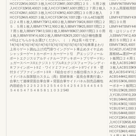
HCCF22¥54,00021３枚入HCCF23¥81,00012間口２５．５用２枚
LBMV96TBMV96
入HCCF32¥58,40021３枚入HCCF33¥87,60012間口２７用２枚入
スタム用屋根用部
HCCF42¥61,60021３枚入HCCF43¥92,40012間口３０用２枚入
２７用
HCCF52¥69,40021３枚入HCCF53¥104,10012妻パネルAES板間
LBMY43TBMY438
口２４用１枚入8BMY75¥12,400２枚入8BMY76¥24,80011間口２
間口３０用
５．５用１枚入8BMY77¥12,900２枚入8BMY78¥25,80011間口２
LBMY44TBMY44
７用１枚入8BMY79¥13,500２枚入8BMY80¥27,00011間口３０用
柱・はりジョイナ
１枚入8BMY81¥14,600２枚入8BMY82¥29,20011合計梱包数量
入EBMV71¥12,4
○印はどちらかをお選びください。（ ）内は長々柱です。
奥行５０間口２４
14(16)14(16)14(16)14(16)15(16)15(16)15(16)15(16)車庫まわり
EBMV73¥25,40
上吊りゲート跳ね上げ式門扉ウイングゲート車止めタイヤ止め
SCAE21JCAE218CA
シャッターゲートカーポートカーゲート引 戸エッジフィール
屋根材︻選択︼ポ
ポートエクジスＵアルティナルーフデッキポートブリザードⅡシ
ト板間口２４用１枚入A
ュガースペースⅡエクジストリプルRエクジスフォーフレンディ-
４枚入ACBS24¥3
ＲファインポートⅡＺ・ワイドＺファインポートⅡワイドＲ・壁
３枚入ACBS33¥3
付タイプファインポートⅡＲ・F組合せポリカ板仕様カスタムサ
枚入ACBS41¥10,
イドパネル加算額カスタム（両）部材単体・延長合掌奥行違い
ACBS44¥42,8
合掌たて連棟背面合掌合掌＋背面合掌サイドパネル別売品梱包
ACBS53¥36,0
内容総合５２２５２３５２５５４０５４２５４３５４４５４５
ーボネート板間口２
５４６５４７５４８５８１１０３２540
YCBU23¥28,2
入YCBU31¥10,2
YCBU34¥40,8
YCBU43¥32,1
YCBU51¥12,00
YCBU54¥48,
HCCF22¥54,0
入HCCF32¥58,
HCCF42¥61,6
HCCF52¥69,40
２４用１枚入8BMY7