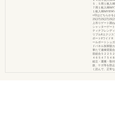
５．５用１枚入8BMY
７用１枚入8BMY79
１枚入8BMY81¥1
○印はどちらかを
25(27)25(27)25
上吊りゲート跳ね
シャッターゲート
ティナフレンディ
リプルRエクジス
ポートⅡワイドＲ
ールポートシュガ
ドパネル加算額カ
掌たて連棟背面合
容総合５２２５２
４６５４７５４８
組立・運搬・取付
故、ケガ等を防止
く読んで、正常な