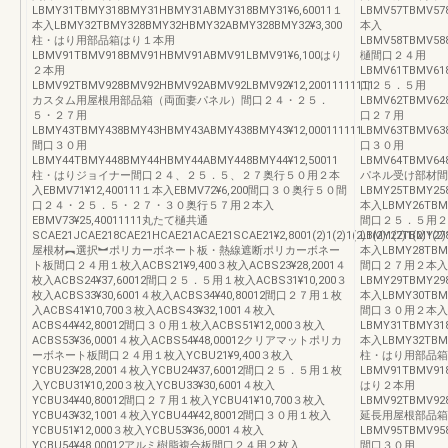
LBMY31TBMY318BMY31HBMY31ABMY318BMY31¥6,60011１
LBMV57TBMV57
本入LBMY32TBMY328BMY32HBMY32ABMY328BMY32¥3,300
本入
柱・はり用部品箱はり１本用
LBMV58TBMV58
LBMV91TBMV918BMV91HBMV91ABMV91LBMV91¥6,100はり
樋間口２４用
２本用
LBMV61TBMV61
LBMV92TBMV928BMV92HBMV92ABMV92LBMV92¥12,20011111111
口２５．５用
カスタム用屋根用部品箱（両面妻パネル）間口２４・２５．
LBMV62TBMV62
５・２７用
口２７用
LBMY43TBMY438BMY43HBMY43ABMY438BMY43¥12,000111111
LBMV63TBMV63
間口３０用
口３０用
LBMY44TBMY448BMY44HBMY44ABMY448BMY44¥12,50011
LBMV64TBMV64
柱・はりジョイナー間口２４、２５．５、２７奥行５０用２本
パネル受け部材間
入EBMV71¥12,400111１本入EBMV72¥6,200間口３０奥行５０間
LBMY25TBMY25
口２４・２５．５・２７・３０奥行５７用２本入
本入LBMY26TBMY
EBMV73¥25,40011111丸たて樋共通
間口２５．５用２
SCAE21JCAE218CAE21HCAE21ACAE21SCAE21¥2,8001(2)1(2)1(2)1(2)1(2)1(2)1(2)
LBMY27TBMY27
屋根材︻選択︼ポリカーボネート板・熱線遮断ポリカーボネー
本入LBMY28TBMY
ト板間口２４用１枚入ACBS21¥9,400３枚入ACBS23¥28,2001４
間口２７用２本入
枚入ACBS24¥37,60012間口２５．５用１枚入ACBS31¥10,200３
LBMY29TBMY29
枚入ACBS33¥30,6001４枚入ACBS34¥40,80012間口２７用１枚
本入LBMY30TBMY
入ACBS41¥10,700３枚入ACBS43¥32,1001４枚入
間口３０用２本入
ACBS44¥42,80012間口３０用１枚入ACBS51¥12,000３枚入
LBMY31TBMY31
ACBS53¥36,0001４枚入ACBS54¥48,00012クリアマットポリカ
本入LBMY32TBMY
ーボネート板間口２４用１枚入YCBU21¥9,400３枚入
柱・はり用部品箱
YCBU23¥28,2001４枚入YCBU24¥37,60012間口２５．５用１枚
LBMV91TBMV918
入YCBU31¥10,200３枚入YCBU33¥30,6001４枚入
はり２本用
YCBU34¥40,80012間口２７用１枚入YCBU41¥10,700３枚入
LBMV92TBMV928
YCBU43¥32,1001４枚入YCBU44¥42,80012間口３０用１枚入
延長用屋根部品箱
YCBU51¥12,000３枚入YCBU53¥36,0001４枚入
LBMV95TBMV958
YCBU54¥48,00012アルミ樹脂複合板間口２４用２枚入
間口３０用