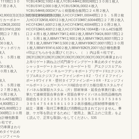
111111間口３０
YCBU43¥32,1002４枚入YCBU44¥42,80024間口３０用１枚入
７用２本入
YCBU51¥12,000３枚入YCBU53¥36,0002４枚入
YCBU54¥48,00024アルミ樹脂複合板間口２４用２枚入
02(3)2(3)2(3)2(3)2(3)2(3)2(3)2(3)
HCCF22¥54,00012３枚入HCCF23¥81,00044間口２５．５用２枚
リカーボネー
入HCCF32¥58,40012３枚入HCCF33¥87,60044間口２７用２枚入
¥28,20032
HCCF42¥61,60012３枚入HCCF43¥92,40044間口３０用２枚入
31¥10,200
HCCF52¥69,40012３枚入HCCF53¥104,10044妻パネルAES板間
001間口２７用１
口２４用１枚入8BMY75¥12,400２枚入8BMY76¥24,80011間口２
４枚入
５．５用１枚入8BMY77¥12,900２枚入8BMY78¥25,80011間口２
000３枚入
７用１枚入8BMY79¥13,500２枚入8BMY80¥27,00011間口３０用
クリアマットポリカ
１枚入8BMY81¥14,600２枚入8BMY82¥29,20011合計梱包数量
枚入
○印はどちらかをお選びください。（ ）内は長々柱です。
間口２５．５用１枚
28(31)28(31)28(31)28(31)30(31)30(31)30(31)30(31)車庫まわり
入
上吊りゲート跳ね上げ式門扉ウイングゲート車止めタイヤ止め
700３枚入
シャッターゲートカーポートカーゲート引 戸エクジスＵアル
間口３０用１枚入
ティナフレンディ-ＲルーフデッキポートブリザードⅡエクジスト
リプルRエクジスフォーファインポートⅡＺ・ワイドＺファイン
２枚入
ポートⅡワイドＲ・壁付タイプファインポートⅡＲ・Fエッジフィ
間口２５．５用２枚
ールポートシュガースペースⅡ組合せポリカ板仕様カスタムサイ
2間口２７用２枚入
ドパネル加算額カスタム（片）部材単体・延長合掌奥行違い合
間口３０用２枚入
掌たて連棟背面合掌合掌＋背面合掌サイドパネル別売品梱包内
妻パネルAES板間口
容総合５２２５２３５２５５３３５３５５３６５３７５３８５
4,800間口２
３９５４７５４８５８１１０３２表示価格は部材標準価格で、
¥25,800間口２
組立・運搬・取付工事費及び消費税は含まれておりません。事
7,000間口３０用
故、ケガ等を防止するために「使用上、施工上のご注意」をよ
,200合計梱包数量
く読んで、正常な取扱いをしてください。535
々柱です。
)26(27)車庫まわり
めタイヤ止め
ッジフィール