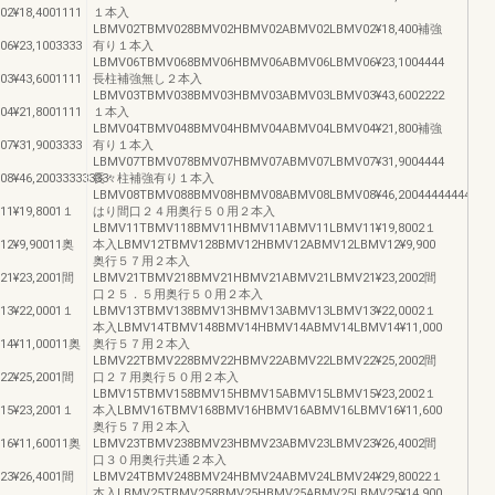
¥18,4001111
１本入
LBMV02TBMV028BMV02HBMV02ABMV02LBMV02¥18,400補強
¥23,1003333
有り１本入
LBMV06TBMV068BMV06HBMV06ABMV06LBMV06¥23,1004444
¥43,6001111
長柱補強無し２本入
LBMV03TBMV038BMV03HBMV03ABMV03LBMV03¥43,6002222
¥21,8001111
１本入
LBMV04TBMV048BMV04HBMV04ABMV04LBMV04¥21,800補強
¥31,9003333
有り１本入
LBMV07TBMV078BMV07HBMV07ABMV07LBMV07¥31,9004444
¥46,20033333333
長々柱補強有り１本入
LBMV08TBMV088BMV08HBMV08ABMV08LBMV08¥46,20044444444
1¥19,8001１
はり間口２４用奥行５０用２本入
LBMV11TBMV118BMV11HBMV11ABMV11LBMV11¥19,8002１
2¥9,90011奥
本入LBMV12TBMV128BMV12HBMV12ABMV12LBMV12¥9,900
奥行５７用２本入
1¥23,2001間
LBMV21TBMV218BMV21HBMV21ABMV21LBMV21¥23,2002間
口２５．５用奥行５０用２本入
3¥22,0001１
LBMV13TBMV138BMV13HBMV13ABMV13LBMV13¥22,0002１
本入LBMV14TBMV148BMV14HBMV14ABMV14LBMV14¥11,000
4¥11,00011奥
奥行５７用２本入
LBMV22TBMV228BMV22HBMV22ABMV22LBMV22¥25,2002間
2¥25,2001間
口２７用奥行５０用２本入
LBMV15TBMV158BMV15HBMV15ABMV15LBMV15¥23,2002１
5¥23,2001１
本入LBMV16TBMV168BMV16HBMV16ABMV16LBMV16¥11,600
奥行５７用２本入
6¥11,60011奥
LBMV23TBMV238BMV23HBMV23ABMV23LBMV23¥26,4002間
口３０用奥行共通２本入
3¥26,4001間
LBMV24TBMV248BMV24HBMV24ABMV24LBMV24¥29,80022１
本入LBMV25TBMV258BMV25HBMV25ABMV25LBMV25¥14,900