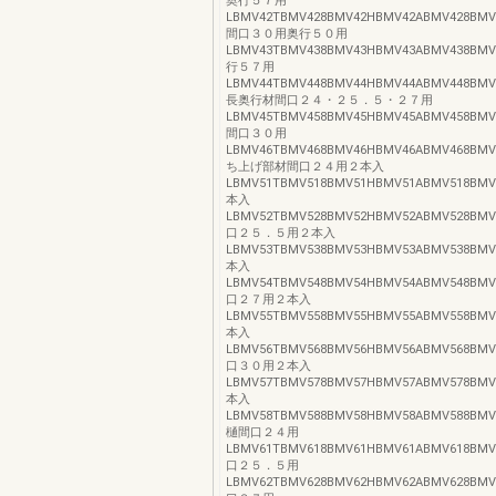
奥行５７用
LBMV42TBMV428BMV42HBMV42ABMV428BMV4
間口３０用奥行５０用
LBMV43TBMV438BMV43HBMV43ABMV438BMV4
行５７用
LBMV44TBMV448BMV44HBMV44ABMV448BMV4
長奥行材間口２４・２５．５・２７用
LBMV45TBMV458BMV45HBMV45ABMV458BMV45
間口３０用
LBMV46TBMV468BMV46HBMV46ABMV468BMV4
ち上げ部材間口２４用２本入
LBMV51TBMV518BMV51HBMV51ABMV518BMV5
本入
LBMV52TBMV528BMV52HBMV52ABMV528BMV5
口２５．５用２本入
LBMV53TBMV538BMV53HBMV53ABMV538BMV5
本入
LBMV54TBMV548BMV54HBMV54ABMV548BMV5
口２７用２本入
LBMV55TBMV558BMV55HBMV55ABMV558BMV5
本入
LBMV56TBMV568BMV56HBMV56ABMV568BMV5
口３０用２本入
LBMV57TBMV578BMV57HBMV57ABMV578BMV5
本入
LBMV58TBMV588BMV58HBMV58ABMV588BMV5
樋間口２４用
LBMV61TBMV618BMV61HBMV61ABMV618BMV6
口２５．５用
LBMV62TBMV628BMV62HBMV62ABMV628BMV6