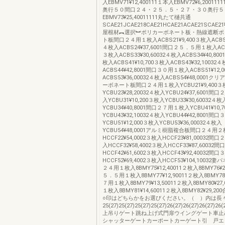
入EBMV71¥12,400111１本入EBMV72¥6,20011
奥行５０間口２４・２５．５・２７・３０奥行５
EBMV73¥25,40011111丸たて樋共通
SCAE21JCAE218CAE21HCAE21ACAE21SCAE21¥2,80
屋根材︻選択︼ポリカーボネート板・熱線遮断ポ
ト板間口２４用１枚入ACBS21¥9,400３枚入ACBS23
４枚入ACBS24¥37,6001間口２５．５用１枚入ACBS
３枚入ACBS33¥30,60032４枚入ACBS34¥40,8
枚入ACBS41¥10,700３枚入ACBS43¥32,10032
ACBS44¥42,8001間口３０用１枚入ACBS51¥12,
ACBS53¥36,00032４枚入ACBS54¥48,0001
ーボネート板間口２４用１枚入YCBU21¥9,400３
YCBU23¥28,20032４枚入YCBU24¥37,6001
入YCBU31¥10,200３枚入YCBU33¥30,60032４枚
YCBU34¥40,8001間口２７用１枚入YCBU41¥10,
YCBU43¥32,10032４枚入YCBU44¥42,8001
YCBU51¥12,000３枚入YCBU53¥36,00032４枚入
YCBU54¥48,0001アルミ樹脂複合板間口２４用
HCCF22¥54,0002３枚入HCCF23¥81,00032
入HCCF32¥58,4002３枚入HCCF33¥87,6003
HCCF42¥61,6002３枚入HCCF43¥92,40032
HCCF52¥69,4002３枚入HCCF53¥104,10032
２４用１枚入8BMY75¥12,40011２枚入8BMY76¥2
５．５用１枚入8BMY77¥12,90011２枚入8BMY78
７用１枚入8BMY79¥13,50011２枚入8BMY80¥2
１枚入8BMY81¥14,60011２枚入8BMY82¥29
○印はどちらかをお選びください。（ ）内は長
25(27)25(27)25(27)25(27)26(27)26(27)26(27
上吊りゲート跳ね上げ式門扉ウイングゲート車止
シャッターゲートカーポートカーゲート引 戸エ