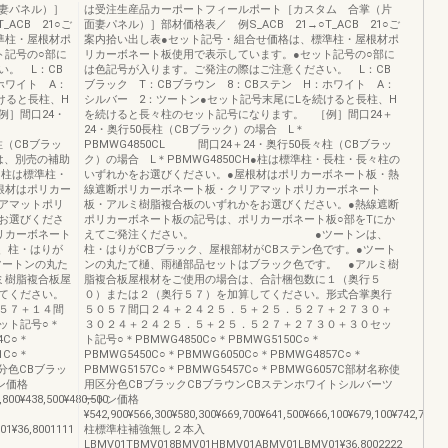
妻パネル）］
は受注生産品カーポートフィールポート［カスタム 合掌（片
ACB 21○ご
面妻パネル）］部材価格表／ 例S_ACB 21→○T_ACB 21○ご
準柱・屋根材ポ
案内拾い出し表●セット記号・組合せ価格は、標準柱・屋根材ポ
ト記号の○部に
リカーボネート板使用で表示しています。●セット記号の○部に
。 L：CB
は色記号が入ります。ご発注の際はご注意ください。 L：CB
ホワイト A：
ブラック T：CBブラウン 8：CBステン H：ホワイト A：
けると長柱、H
シルバー 2：ツートン●セット記号末尾にLを続けると長柱、H
例］間口24・
を続けると長々柱のセット記号になります。 ［例］間口24＋
24・奥行50長柱（CBブラック）の場合 L＊
柱（CBブラッ
PBMWG4850CL 間口24＋24・奥行50長々柱（CBブラッ
には、別売の補助
ク）の場合 L＊PBMWG4850CH●柱は標準柱・長柱・長々柱の
●柱は標準柱・
いずれかをお選びください。●屋根材はポリカーボネート板・熱
根材はポリカー
線遮断ポリカーボネート板・クリアマットポリカーボネート
アマットポリ
板・アルミ樹脂複合板のいずれかをお選びください。●熱線遮断
お選びくださ
ポリカーボネート板の記号は、ポリカーボネート板○部をTにか
リカーボネート
えてご発注ください。 ●ツートンは、
、柱・はりが
柱・はりがCBブラック、屋根部材がCBステン色です。●ツート
ツートンの丸た
ンの丸たて樋、雨樋部品セットはブラック色です。 ●アルミ樹
ミ樹脂複合板屋
脂複合板屋根材をご使用の場合は、合計梱包数に１（奥行５
てください。
０）または２（奥行５７）を加算してください。形式合掌奥行
５７＋１４間
５０５７間口２４＋２４２５．５＋２５．５２７＋２７３０＋
ット記号○＊
３０２４＋２４２５．５＋２５．５２７＋２７３０＋３０セッ
4C○＊
ト記号○＊PBMWG4850C○＊PBMWG5150C○＊
1C○＊
PBMWG5450C○＊PBMWG6050C○＊PBMWG4857C○＊
区分色CBブラッ
PBMWG5157C○＊PBMWG5457C○＊PBMWG6057C部材名称使
ン価格
用区分色CBブラックCBブラウンCBステンホワイトシルバーツ
,800¥438,500¥480,500
ートン価格
¥542,900¥566,300¥580,300¥669,700¥641,500¥666,100¥679,100¥742,700
¥36,8001111
柱標準柱補強無し２本入
LBMV01TBMV018BMV01HBMV01ABMV01LBMV01¥36,8002222