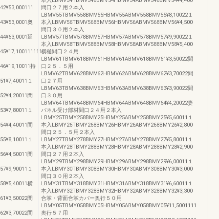
本入LBMV54TBMV548BMV54HBMV54ABMV548BMV54¥4,400
2¥53,000111
間口２７用２本入
LBMV55TBMV558BMV55HBMV55ABMV558BMV55¥8,10022１
3¥53,0001奥
本入LBMV56TBMV568BMV56HBMV56ABMV568BMV56¥4,500
間口３０用２本入
4¥63,0001延
LBMV57TBMV578BMV57HBMV57ABMV578BMV57¥9,90022１
本入LBMV58TBMV588BMV58HBMV58ABMV588BMV58¥5,400
¥17,100111111
横樋間口２４用
LBMV61TBMV618BMV61HBMV61ABMV618BMV61¥3,50022間
6¥19,10011持
口２５．５用
LBMV62TBMV628BMV62HBMV62ABMV628BMV62¥3,70022間
1¥7,40011１
口２７用
LBMV63TBMV638BMV63HBMV63ABMV638BMV63¥3,90022間
2¥4,20011間
口３０用
LBMV64TBMV648BMV64HBMV64ABMV648BMV64¥4,20022妻
3¥7,80011１
パネル受け部材間口２４用２本入
LBMY25TBMY258BMY25HBMY25ABMY258BMY25¥5,60011１
4¥4,40011間
本入LBMY26TBMY268BMY26HBMY26ABMY268BMY26¥2,800
間口２５．５用２本入
5¥8,10011１
LBMY27TBMY278BMY27HBMY27ABMY278BMY27¥5,80011１
本入LBMY28TBMY288BMY28HBMY28ABMY288BMY28¥2,900
6¥4,50011間
間口２７用２本入
LBMY29TBMY298BMY29HBMY29ABMY298BMY29¥6,00011１
7¥9,90011１
本入LBMY30TBMY308BMY30HBMY30ABMY308BMY30¥3,000
間口３０用２本入
8¥5,40011横
LBMY31TBMY318BMY31HBMY31ABMY318BMY31¥6,60011１
本入LBMY32TBMY328BMY32HBMY32ABMY328BMY32¥3,300
1¥3,50022間
合掌・背面合掌カバー奥行５０用
LBMY05TBMY058BMY05HBMY05ABMY058BMY05¥11,5001111
2¥3,70022間
奥行５７用