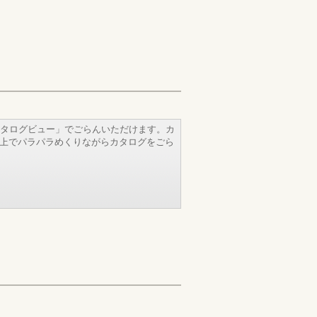
タログビュー」でごらんいただけます。カ
b上でパラパラめくりながらカタログをごら