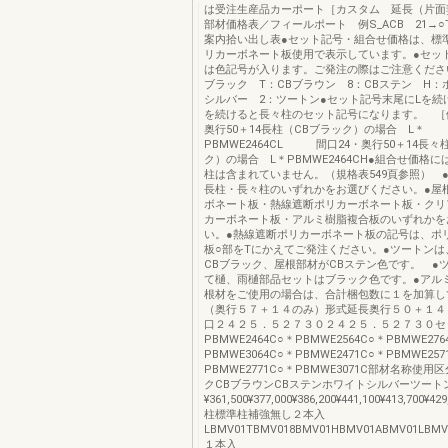
は受注生産品カーポート［カスタム 延長（片面
部材価格表／フィールポート 例S_ACB 21→○T_
案内拾い出し表●セット記号・組合せ価格は、標
リカーボネート板使用で表示しています。●セッ
は色記号が入ります。ご発注の際はご注意ください
ブラック T：CBブラウン 8：CBステン H：
シルバー 2：ツートン●セット記号末尾にLを続
を続けると長々柱のセット記号になります。 ［
奥行50＋14長柱（CBブラック）の場合 L＊
PBMWE2464CL 間口24・奥行50＋14長々
ク）の場合 L＊PBMWE2464CH●組合せ価格
柱は含まれていません。（規格表549頁参照） 
長柱・長々柱のいずれかをお選びください。●屋
ボネート板・熱線遮断ポリカーボネート板・クリ
カーボネート板・アルミ樹脂複合板のいずれかを
い。●熱線遮断ポリカーボネート板の記号は、ポ
板○部をTにかえてご発注ください。●ツートンは
CBブラック、屋根部材がCBステン色です。 ●
て樋、雨樋部品セットはブラック色です。●アル
根材をご使用の場合は、合計梱包数に１を加算し
（奥行５７＋１４のみ）形式延長奥行５０＋１４
口２４２５．５２７３０２４２５．５２７３０セ
PBMWE2464C○＊PBMWE2564C○＊PBMWE276
PBMWE3064C○＊PBMWE2471C○＊PBMWE257
PBMWE2771C○＊PBMWE3071C部材名称使用
クCBブラウンCBステンホワイトシルバーツート
¥361,500¥377,000¥386,200¥441,100¥413,700¥429
柱標準柱補強無し２本入
LBMV01TBMV018BMV01HBMV01ABMV01LBMV01
１本入