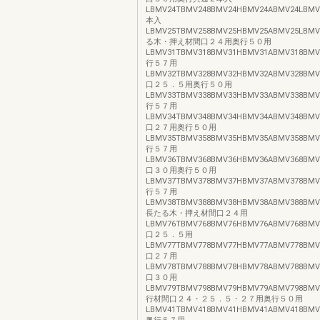
LBMV24TBMV248BMV24HBMV24ABMV24LBMV2
本入
LBMV25TBMV258BMV25HBMV25ABMV25LBMV2
る木・押え材間口２４用奥行５０用
LBMV31TBMV318BMV31HBMV31ABMV318BMV3
行５７用
LBMV32TBMV328BMV32HBMV32ABMV328BMV3
口２５．５用奥行５０用
LBMV33TBMV338BMV33HBMV33ABMV338BMV3
行５７用
LBMV34TBMV348BMV34HBMV34ABMV348BMV3
口２７用奥行５０用
LBMV35TBMV358BMV35HBMV35ABMV358BMV3
行５７用
LBMV36TBMV368BMV36HBMV36ABMV368BMV3
口３０用奥行５０用
LBMV37TBMV378BMV37HBMV37ABMV378BMV3
行５７用
LBMV38TBMV388BMV38HBMV38ABMV388BMV3
長たる木・押え材間口２４用
LBMV76TBMV768BMV76HBMV76ABMV768BMV7
口２５．５用
LBMV77TBMV778BMV77HBMV77ABMV778BMV7
口２７用
LBMV78TBMV788BMV78HBMV78ABMV788BMV7
口３０用
LBMV79TBMV798BMV79HBMV79ABMV798BMV7
行材間口２４・２５．５・２７用奥行５０用
LBMV41TBMV418BMV41HBMV41ABMV418BMV4