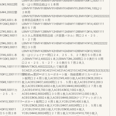
LBMY06TBMY068BMY06HBMY06ABMY068BMY06¥12,6001111
3¥3,90022間
柱・はり用部品箱はり１本用
LBMV91TBMV918BMV91HBMV91ABMV91LBMV91¥6,100はり
4¥4,20022妻
２本用
LBMV92TBMV928BMV92HBMV92ABMV92LBMV92¥12,20022222222
25¥5,600１本
合掌部品箱奥行５０用
26¥2,80011
LBMY11TBMY118BMY11HBMY11ABMY118BMY11¥14,4001111
奥行５７用
27¥5,800１本
LBMY12TBMY128BMY12HBMY12ABMY128BMY12¥16,9001111
28¥2,90011
カスタム用屋根用部品箱（片面妻パネル）間口２４・２５．
５・２７用
29¥6,000１本
LBMY41TBMY418BMY41HBMY41ABMY418BMY41¥10,300222222
30¥3,00011
間口３０用
LBMY42TBMY428BMY42HBMY42ABMY428BMY42¥10,90022
31¥6,600１本
柱・はりジョイナー間口２４、２５．５、２７奥行５０用２本
32¥3,30011
入EBMV71¥12,400222１本入EBMV72¥6,200間口３０奥行５０間
口２４・２５．５・２７・３０奥行５７用２本入
¥6,10011111111
EBMV73¥25,40022222丸たて樋共通
SCAE21JCAE218CAE21HCAE21ACAE21SCAE21¥2,8002(3)2(3)2(3)2(3)2(3)
¥12,20011111111
屋根材︻選択︼ポリカーボネート板・熱線遮断ポリカーボネー
ト板間口２４用１枚入ACBS21¥9,400３枚入ACBS23¥28,2002４
¥8,100111111
枚入ACBS24¥37,60024間口２５．５用１枚入ACBS31¥10,200３
枚入ACBS33¥30,6002４枚入ACBS34¥40,80024間口２７用１枚
6¥8,50011カ
入ACBS41¥10,700３枚入ACBS43¥32,1002４枚入
・２５．５・
ACBS44¥42,80024間口３０用１枚入ACBS51¥12,000３枚入
ACBS53¥36,0002４枚入ACBS54¥48,00024クリアマットポリカ
¥10,300111111
ーボネート板間口２４用１枚入YCBU21¥9,400３枚入
YCBU23¥28,2002４枚入YCBU24¥37,60024間口２５．５用１枚
2¥10,90011
入YCBU31¥10,200３枚入YCBU33¥30,6002４枚入
行５０用２本
YCBU34¥40,80024間口２７用１枚入YCBU41¥10,700３枚入