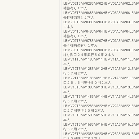
LBMV02TBMV028BMV02HBMV02ABMV02LBMV02
補強有り１本入
LBMV06TBMV068BMV06HBMV06ABMV06LBMV06
長柱補強無し２本入
LBMV03TBMV038BMV03HBMV03ABMV03LBMV03
１本入
LBMV04TBMV048BMV04HBMV04ABMV04LBMV04
補強有り１本入
LBMV07TBMV078BMV07HBMV07ABMV07LBMV07
長々柱補強有り１本入
LBMV08TBMV088BMV08HBMV08ABMV08LBMV08
はり間口２４用奥行５０用２本入
LBMV11TBMV118BMV11HBMV11ABMV11LBMV1
本入
LBMV12TBMV128BMV12HBMV12ABMV12LBMV1
行５７用２本入
LBMV21TBMV218BMV21HBMV21ABMV21LBMV2
口２５．５用奥行５０用２本入
LBMV13TBMV138BMV13HBMV13ABMV13LBMV1
本入
LBMV14TBMV148BMV14HBMV14ABMV14LBMV1
行５７用２本入
LBMV22TBMV228BMV22HBMV22ABMV22LBMV2
口２７用奥行５０用２本入
LBMV15TBMV158BMV15HBMV15ABMV15LBMV1
本入
LBMV16TBMV168BMV16HBMV16ABMV16LBMV1
行５７用２本入
LBMV23TBMV238BMV23HBMV23ABMV23LBMV2
口３０用奥行共通２本入