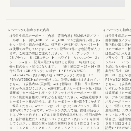
左ページから抽出された内容
右ページから抽出
は受注生産品カーポート［合掌＋背面合掌］部材価格表／フィ
は受注生産品カー
ールポート 例S_ACB 21→○T_ACB 21○ご案内拾い出し表●
部材価格表／フィー
セット記号・組合せ価格は、標準柱・屋根材ポリカーボネート
案内拾い出し表●
板使用で表示しています。●セット記号の○部には色記号が入り
リカーボネート板
ます。ご発注の際はご注意ください。 L：CBブラック T：
は色記号が入りま
CBブラウン 8：CBステン H：ホワイト A：シルバー 2：
ブラック T：C
ツートン●セット記号末尾にLを続けると長柱、Hを続けると
シルバー 2：ツ
長々柱のセット記号になります。 ［例］間口24＋24＋24・奥
を続けると長々柱
行50長柱（CBブラック）の場合 L＊PBMVW7250CL 間
奥行50長柱（C
口24＋24＋24・奥行50長々柱（CBブラック）の場合 L＊
間口24・奥行50
PBMVW7250CH●組合せ価格には、別売の補助柱は含まれてい
PBMWS2450
ません。（規格表549頁参照）●柱は標準柱・長柱・長々柱のい
ません。（規格表
ずれかをお選びください。●屋根材はポリカーボネート板・熱線
いずれかをお選び
遮断ポリカーボネート板・クリアマットポリカーボネート板・
線遮断ポリカーボ
アルミ樹脂複合板のいずれかをお選びください。●熱線遮断ポリ
板・アルミ樹脂複
カーボネート板の記号は、ポリカーボネート板○部をTにかえて
ポリカーボネート
ご発注ください。●ツートンは、柱・はりがCBブラック、屋根
えてご発注くださ
部材がCBステン色です。●ツートンの丸たて樋、雨樋部品セッ
屋根部材がCBス
トはブラック色です。●アルミ樹脂複合板屋根材をご使用の場合
セットはブラック
は、合計梱包数に１（奥行５０）または２（奥行５７）を加算
場合は、合計梱包
してください。形式合掌＋背面合掌奥行５０５７間口２４＋２
０５７間口２４２
４＋２４２５．５＋２５．５＋２５．５２７＋２７＋２７３０
記号○＊PBMWS24