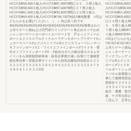
HCCF22¥54,000３枚入HCCF23¥81,00078間口２５．５用２枚入
HCCF22¥54,0
HCCF32¥58,400３枚入HCCF33¥87,60078間口２７用２枚入
入HCCF32¥58,
HCCF42¥61,600３枚入HCCF43¥92,40078間口３０用２枚入
HCCF42¥61,6
HCCF52¥69,400３枚入HCCF53¥104,10078合計梱包数量 ○印は
HCCF52¥69,40
どちらかをお選びください。（ ）内は長々柱です。
口２４用１枚入8BMY
40(45)40(45)40(45)40(45)43(45)43(45)43(45)43(45)車庫まわり
５．５用１枚入8BMY
上吊りゲート跳ね上げ式門扉ウイングゲート車止めタイヤ止め
７用１枚入8BMY79
シャッターゲートカーポートカーゲート引 戸エッジフィール
１枚入8BMY81¥1
ポートエクジスＵアルティナルーフデッキポートブリザードⅡシ
○印はどちらかを
ュガースペースⅡエクジストリプルRエクジスフォーフレンディ-
14(16)14(16)14
ＲファインポートⅡＺ・ワイドＺファインポートⅡワイドＲ・壁
上吊りゲート跳ね
付タイプファインポートⅡＲ・F組合せポリカ板仕様カスタムサ
シャッターゲート
イドパネル加算額部材単体・延長合掌奥行違い合掌たて連棟背
ティナフレンディ
面合掌合掌＋背面合掌サイドパネル別売品梱包内容総合５２２
リプルRエクジス
５２３５２５５２６５２８５２９５３０５３１５３２５４７５
ポートⅡワイドＲ
４８５８１１０３２532
ールポートシュガ
ドパネル加算額カ
掌たて連棟背面合
容総合５２２５２
３９５４７５４８
組立・運搬・取付
故、ケガ等を防止
く読んで、正常な