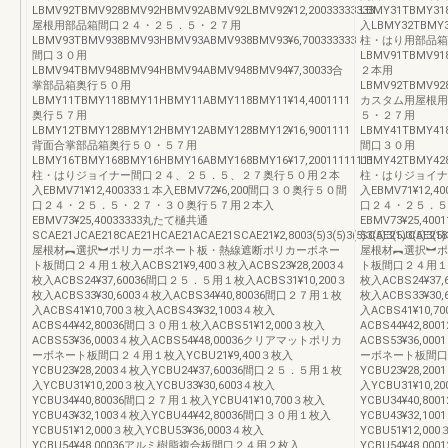
LBMV92TBMV928BMV92HBMV92ABMV92LBMV92¥12,20033333333
LBMY31TBMY31
屋根用部品箱間口２４・２５．５・２７用
入LBMY32TBMY3
LBMV93TBMV938BMV93HBMV93ABMV938BMV93¥6,700333333
柱・はり用部品箱
間口３０用
LBMV91TBMV91
LBMV94TBMV948BMV94HBMV94ABMV948BMV94¥7,30033合
２本用
掌部品箱奥行５０用
LBMV92TBMV928
LBMY11TBMY118BMY11HBMY11ABMY118BMY11¥14,4001111
カスタム用屋根用
奥行５７用
５・２７用
LBMY12TBMY128BMY12HBMY12ABMY128BMY12¥16,9001111
LBMY41TBMY418
背面合掌部品箱奥行５０・５７用
間口３０用
LBMY16TBMY168BMY16HBMY16ABMY168BMY16¥17,20011111111
LBMY42TBMY42
柱・はりジョイナー間口２４、２５．５、２７奥行５０用２本
柱・はりジョイナ
入EBMV71¥12,400333１本入EBMV72¥6,200間口３０奥行５０間
入EBMV71¥12,
口２４・２５．５・２７・３０奥行５７用２本入
口２４・２５．５
EBMV73¥25,40033333丸たて樋共通
EBMV73¥25,40
SCAE21JCAE218CAE21HCAE21ACAE21SCAE21¥2,8003(5)3(5)3(5)3(5)3(5)3(5)3(5)
SCAE21JCAE218CA
屋根材︻選択︼ポリカーボネート板・熱線遮断ポリカーボネー
屋根材︻選択︼ポ
ト板間口２４用１枚入ACBS21¥9,400３枚入ACBS23¥28,2003４
ト板間口２４用１枚入A
枚入ACBS24¥37,60036間口２５．５用１枚入ACBS31¥10,200３
枚入ACBS24¥37
枚入ACBS33¥30,6003４枚入ACBS34¥40,80036間口２７用１枚
枚入ACBS33¥30
入ACBS41¥10,700３枚入ACBS43¥32,1003４枚入
入ACBS41¥10,7
ACBS44¥42,80036間口３０用１枚入ACBS51¥12,000３枚入
ACBS44¥42,8
ACBS53¥36,0003４枚入ACBS54¥48,00036クリアマットポリカ
ACBS53¥36,0
ーボネート板間口２４用１枚入YCBU21¥9,400３枚入
ーボネート板間口２
YCBU23¥28,2003４枚入YCBU24¥37,60036間口２５．５用１枚
YCBU23¥28,2
入YCBU31¥10,200３枚入YCBU33¥30,6003４枚入
入YCBU31¥10,2
YCBU34¥40,80036間口２７用１枚入YCBU41¥10,700３枚入
YCBU34¥40,8
YCBU43¥32,1003４枚入YCBU44¥42,80036間口３０用１枚入
YCBU43¥32,1
YCBU51¥12,000３枚入YCBU53¥36,0003４枚入
YCBU51¥12,00
YCBU54¥48,00036アルミ樹脂複合板間口２４用２枚入
YCBU54¥48,