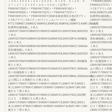
＋３０＋３０２４＋２４＋２４２５．５＋２５．５＋２５．５
＊PBMWS3050C
２７＋２７＋２７３０＋３０＋３０セット記号○＊
PBMWS2757C
PBMVW7250C○＊PBMVW7750C○＊PBMVW8150C○＊
クCBブラウンC
PBMVW9050C○＊PBMVW7257C○＊PBMVW7757C○＊
¥258,500¥270,200
PBMVW8157C○＊PBMVW9057C部材名称使用区分色CBブラッ
柱標準柱補強無し
クCBブラウンCBステンホワイトシルバーツートン価格
LBMV01TBMV018
¥773,700¥807,000¥825,900¥955,800¥920,900¥956,000¥973,400¥1,064,600
１本入
柱標準柱補強無し２本入
LBMV02TBMV02
LBMV01TBMV018BMV01HBMV01ABMV01LBMV01¥36,8003333
有り１本入
１本入
LBMV06TBMV068
LBMV02TBMV028BMV02HBMV02ABMV02LBMV02¥18,400補強
長柱補強無し２本
有り１本入
LBMV03TBMV038
LBMV06TBMV068BMV06HBMV06ABMV06LBMV06¥23,1006666
１本入
長柱補強無し２本入
LBMV04TBMV04
LBMV03TBMV038BMV03HBMV03ABMV03LBMV03¥43,6003333
有り１本入
１本入
LBMV07TBMV078
LBMV04TBMV048BMV04HBMV04ABMV04LBMV04¥21,800補強
長々柱補強有り１
有り１本入
LBMV08TBMV088
LBMV07TBMV078BMV07HBMV07ABMV07LBMV07¥31,9006666
はり間口２４用奥
長々柱補強有り１本入
LBMV11TBMV11
LBMV08TBMV088BMV08HBMV08ABMV08LBMV08¥46,20066666666
本入LBMV12TBMV
はり間口２４用奥行５０用２本入
奥行５７用２本入
LBMV11TBMV118BMV11HBMV11ABMV11LBMV11¥19,8003１
LBMV21TBMV21
本入LBMV12TBMV128BMV12HBMV12ABMV12LBMV12¥9,900
口２５．５用奥行
奥行５７用２本入
LBMV13TBMV13
LBMV21TBMV218BMV21HBMV21ABMV21LBMV21¥23,2003間
本入LBMV14TBMV
口２５．５用奥行５０用２本入
奥行５７用２本入
LBMV13TBMV138BMV13HBMV13ABMV13LBMV13¥22,0003１
LBMV22TBMV22
本入LBMV14TBMV148BMV14HBMV14ABMV14LBMV14¥11,000
口２７用奥行５０
奥行５７用２本入
LBMV15TBMV15