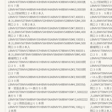
LBMV43TBMV438BMV43HBMV43ABMV438BMV43¥53,0003奥
ち上げ部材間口２
行５７用
LBMV51TBMV51
LBMV44TBMV448BMV44HBMV44ABMV448BMV44¥63,0003持
本入LBMV52TBMV
ち上げ部材間口２４用２本入
間口２５．５用２
LBMV51TBMV518BMV51HBMV51ABMV518BMV51¥7,40033１
LBMV53TBMV53
本入LBMV52TBMV528BMV52HBMV52ABMV528BMV52¥4,200
本入LBMV54TBMV
間口２５．５用２本入
間口２７用２本入
LBMV53TBMV538BMV53HBMV53ABMV538BMV53¥7,80033１
LBMV55TBMV55
本入LBMV54TBMV548BMV54HBMV54ABMV548BMV54¥4,400
本入LBMV56TBMV
間口２７用２本入
間口３０用２本入
LBMV55TBMV558BMV55HBMV55ABMV558BMV55¥8,10033１
LBMV57TBMV57
本入LBMV56TBMV568BMV56HBMV56ABMV568BMV56¥4,500
本入LBMV58TBMV
間口３０用２本入
横樋間口２４用
LBMV57TBMV578BMV57HBMV57ABMV578BMV57¥9,90033１
LBMV61TBMV61
本入LBMV58TBMV588BMV58HBMV58ABMV588BMV58¥5,400
口２５．５用
横樋間口２４用
LBMV62TBMV62
LBMV61TBMV618BMV61HBMV61ABMV618BMV61¥3,50033間
口２７用
口２５．５用
LBMV63TBMV63
LBMV62TBMV628BMV62HBMV62ABMV628BMV62¥3,70033間
口３０用
口２７用
LBMV64TBMV64
LBMV63TBMV638BMV63HBMV63ABMV638BMV63¥3,90033間
パネル受け部材間
口３０用
LBMY25TBMY25
LBMV64TBMV648BMV64HBMV64ABMV648BMV64¥4,20033合
入LBMY26TBMY2
掌・背面合掌カバー奥行５０用
間口２５．５用２
LBMY05TBMY058BMY05HBMY05ABMY058BMY05¥11,5002222
LBMY27TBMY27
奥行５７用
入LBMY28TBMY2
LBMY06TBMY068BMY06HBMY06ABMY068BMY06¥12,6002222
間口２７用２本入
柱・はり用部品箱はり１本用
LBMY29TBMY29
LBMV91TBMV918BMV91HBMV91ABMV91LBMV91¥6,100はり
入LBMY30TBMY3
２本用
間口３０用２本入