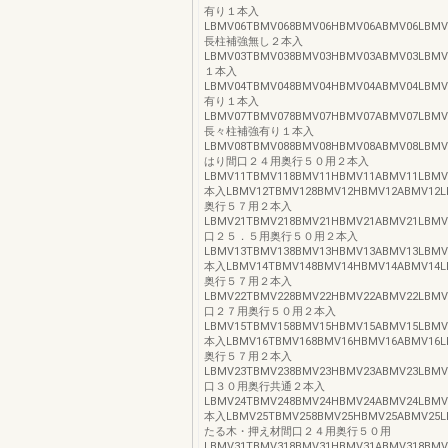
有り１本入
LBMV06TBMV068BMV06HBMV06ABMV06LBMV06
長柱補強無し２本入
LBMV03TBMV038BMV03HBMV03ABMV03LBMV03
１本入
LBMV04TBMV048BMV04HBMV04ABMV04LBMV
有り１本入
LBMV07TBMV078BMV07HBMV07ABMV07LBMV07
長々柱補強有り１本入
LBMV08TBMV088BMV08HBMV08ABMV08LBMV08
はり間口２４用奥行５０用２本入
LBMV11TBMV118BMV11HBMV11ABMV11LBMV1
本入LBMV12TBMV128BMV12HBMV12ABMV12LB
奥行５７用２本入
LBMV21TBMV218BMV21HBMV21ABMV21LBMV2
口２５．５用奥行５０用２本入
LBMV13TBMV138BMV13HBMV13ABMV13LBMV1
本入LBMV14TBMV148BMV14HBMV14ABMV14LB
奥行５７用２本入
LBMV22TBMV228BMV22HBMV22ABMV22LBMV2
口２７用奥行５０用２本入
LBMV15TBMV158BMV15HBMV15ABMV15LBMV1
本入LBMV16TBMV168BMV16HBMV16ABMV16LB
奥行５７用２本入
LBMV23TBMV238BMV23HBMV23ABMV23LBMV2
口３０用奥行共通２本入
LBMV24TBMV248BMV24HBMV24ABMV24LBMV2
本入LBMV25TBMV258BMV25HBMV25ABMV25LB
たる木・押え材間口２４用奥行５０用
LBMV31TBMV318BMV31HBMV31ABMV318BMV3