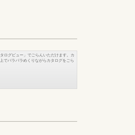
タログビュー」でごらんいただけます。カ
b上でパラパラめくりながらカタログをごら