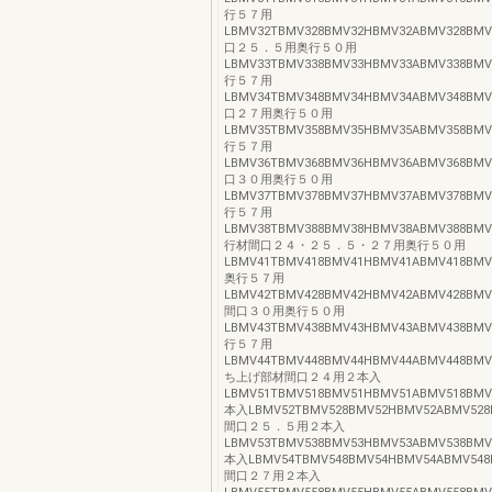
行５７用
LBMV32TBMV328BMV32HBMV32ABMV328BMV3
口２５．５用奥行５０用
LBMV33TBMV338BMV33HBMV33ABMV338BMV3
行５７用
LBMV34TBMV348BMV34HBMV34ABMV348BMV3
口２７用奥行５０用
LBMV35TBMV358BMV35HBMV35ABMV358BMV3
行５７用
LBMV36TBMV368BMV36HBMV36ABMV368BMV3
口３０用奥行５０用
LBMV37TBMV378BMV37HBMV37ABMV378BMV3
行５７用
LBMV38TBMV388BMV38HBMV38ABMV388BMV3
行材間口２４・２５．５・２７用奥行５０用
LBMV41TBMV418BMV41HBMV41ABMV418BMV4
奥行５７用
LBMV42TBMV428BMV42HBMV42ABMV428BMV4
間口３０用奥行５０用
LBMV43TBMV438BMV43HBMV43ABMV438BMV4
行５７用
LBMV44TBMV448BMV44HBMV44ABMV448BMV4
ち上げ部材間口２４用２本入
LBMV51TBMV518BMV51HBMV51ABMV518BMV5
本入LBMV52TBMV528BMV52HBMV52ABMV528B
間口２５．５用２本入
LBMV53TBMV538BMV53HBMV53ABMV538BMV5
本入LBMV54TBMV548BMV54HBMV54ABMV548B
間口２７用２本入