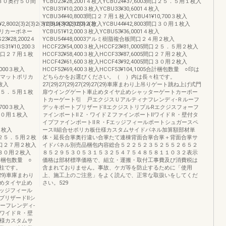
0間口３０奥行５０間
YCBU23¥28,2001４枚入YCBU24¥37,6003間口２５．５用１枚入
YCBU31¥10,200３枚入YCBU33¥30,6001４枚入
YCBU34¥40,8003間口２７用１枚入YCBU41¥10,700３枚入
02(3)2(3)2(3)2(3)2(3)2(3)2(3)2(3)
YCBU43¥32,1001４枚入YCBU44¥42,8003間口３０用１枚入
リカーボネー
YCBU51¥12,000３枚入YCBU53¥36,0001４枚入
¥28,2002４
YCBU54¥48,0003アルミ樹脂複合板間口２４用２枚入
31¥10,200３
HCCF22¥54,000３枚入HCCF23¥81,0005間口２５．５用２枚入
24間口２７用１枚
HCCF32¥58,400３枚入HCCF33¥87,6005間口２７用２枚入
HCCF42¥61,600３枚入HCCF43¥92,4005間口３０用２枚入
,000３枚入
HCCF52¥69,400３枚入HCCF53¥104,1005合計梱包数量 ○印は
クリアマットポリカ
どちらかをお選びください。（ ）内は長々柱です。
枚入
27(29)27(29)27(29)27(29)車庫まわり上吊りゲート跳ね上げ式門
間口２５．５用１枚
扉ウイングゲート車止めタイヤ止めシャッターゲートカーポー
トカーゲート引 戸エクジスＵアルティナフレンディ-Ｒルーフ
,700３枚入
デッキポートブリザードⅡエクジストリプルRエクジスフォーフ
間口３０用１枚入
ァインポートⅡＺ・ワイドＺファインポートⅡワイドＲ・壁付タ
イプファインポートⅡＲ・Fエッジフィールポートシュガースペ
２枚入
ースⅡ組合せポリカ板仕様カスタムサイドパネル加算額部材単
4間口２５．５用２枚
体・延長合掌奥行違い合掌たて連棟背面合掌合掌＋背面合掌サ
44間口２７用２枚入
イドパネル別売品梱包内容総合５２２５２３５２５５２６５２
4間口３０用２枚入
８５２９５３０５３１５３２５４７５４８５８１１０３２表示
4合計梱包数量 ○
価格は部材標準価格で、組立・運搬・取付工事費及び消費税は
柱です。
含まれておりません。事故、ケガ等を防止するために「使用
)28(29)車庫まわり
上、施工上のご注意」をよく読んで、正常な取扱いをしてくだ
めタイヤ止め
さい。529
ッジフィール
ブリザードⅡシ
ーフレンディ-
ⅡワイドＲ・壁
仕様カスタムサ