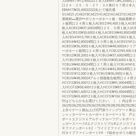
入EBMV71¥12,400222１本入EBMV72¥6,20
口２４・２５．５・２７・３０奥行５７用２本入
EBMV73¥25,40022222丸たて樋共通
SCAE21JCAE218CAE21HCAE21ACAE21SCAE21¥2,80
屋根材︻選択︼ポリカーボネート板・熱線遮断ポ
ト板間口２４用１枚入ACBS21¥9,400３枚入ACBS23
枚入ACBS24¥37,60024間口２５．５用１枚入ACBS
枚入ACBS33¥30,6002４枚入ACBS34¥40,800
入ACBS41¥10,700３枚入ACBS43¥32,1002４枚入
ACBS44¥42,80024間口３０用１枚入ACBS51¥12
ACBS53¥36,0002４枚入ACBS54¥48,00024
ーボネート板間口２４用１枚入YCBU21¥9,400３
YCBU23¥28,2002４枚入YCBU24¥37,60024
入YCBU31¥10,200３枚入YCBU33¥30,6002４枚入
YCBU34¥40,80024間口２７用１枚入YCBU41¥10
YCBU43¥32,1002４枚入YCBU44¥42,80024
YCBU51¥12,000３枚入YCBU53¥36,0002４枚入
YCBU54¥48,00024アルミ樹脂複合板間口２４用
HCCF22¥54,00012３枚入HCCF23¥81,0004
入HCCF32¥58,40012３枚入HCCF33¥87,600
HCCF42¥61,60012３枚入HCCF43¥92,4004
HCCF52¥69,40012３枚入HCCF53¥104,1004
印はどちらかをお選びください。（ ）内は長々
26(29)26(29)26(29)26(29)28(29)28(29)28(29
上吊りゲート跳ね上げ式門扉ウイングゲート車止
シャッターゲートカーポートカーゲート引 戸エ
ポートエクジスＵアルティナルーフデッキポート
ュガースペースⅡエクジストリプルRエクジスフォ
ＲファインポートⅡＺ・ワイドＺファインポート
付タイプファインポートⅡＲ・F組合せポリカ板