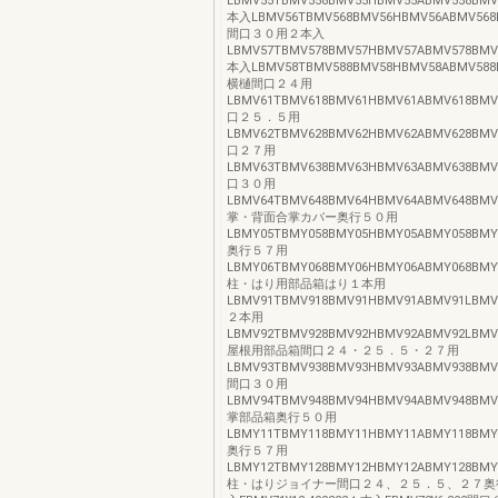
LBMV55TBMV558BMV55HBMV55ABMV558BMV5
本入LBMV56TBMV568BMV56HBMV56ABMV568B
間口３０用２本入
LBMV57TBMV578BMV57HBMV57ABMV578BMV5
本入LBMV58TBMV588BMV58HBMV58ABMV588B
横樋間口２４用
LBMV61TBMV618BMV61HBMV61ABMV618BMV6
口２５．５用
LBMV62TBMV628BMV62HBMV62ABMV628BMV6
口２７用
LBMV63TBMV638BMV63HBMV63ABMV638BMV6
口３０用
LBMV64TBMV648BMV64HBMV64ABMV648BMV6
掌・背面合掌カバー奥行５０用
LBMY05TBMY058BMY05HBMY05ABMY058BMY05
奥行５７用
LBMY06TBMY068BMY06HBMY06ABMY068BMY06
柱・はり用部品箱はり１本用
LBMV91TBMV918BMV91HBMV91ABMV91LBMV
２本用
LBMV92TBMV928BMV92HBMV92ABMV92LBMV92
屋根用部品箱間口２４・２５．５・２７用
LBMV93TBMV938BMV93HBMV93ABMV938BMV93
間口３０用
LBMV94TBMV948BMV94HBMV94ABMV948BMV9
掌部品箱奥行５０用
LBMY11TBMY118BMY11HBMY11ABMY118BMY11
奥行５７用
LBMY12TBMY128BMY12HBMY12ABMY128BMY12
柱・はりジョイナー間口２４、２５．５、２７奥