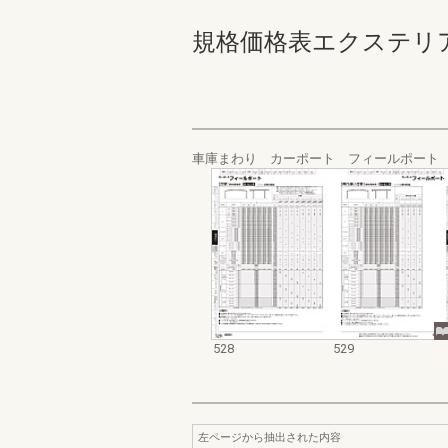
規格価格表エクステリア編_20
車庫まわり カーポート フィールポート
528
529
左ページから抽出された内容