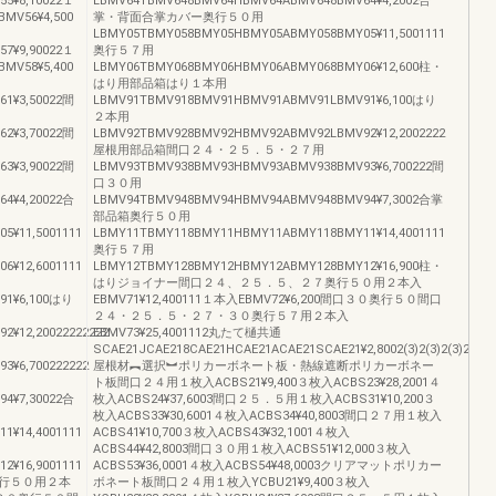
5¥8,10022１
LBMV64TBMV648BMV64HBMV64ABMV648BMV64¥4,2002合
MV56¥4,500
掌・背面合掌カバー奥行５０用
LBMY05TBMY058BMY05HBMY05ABMY058BMY05¥11,5001111
7¥9,90022１
奥行５７用
MV58¥5,400
LBMY06TBMY068BMY06HBMY06ABMY068BMY06¥12,600柱・
はり用部品箱はり１本用
1¥3,50022間
LBMV91TBMV918BMV91HBMV91ABMV91LBMV91¥6,100はり
２本用
2¥3,70022間
LBMV92TBMV928BMV92HBMV92ABMV92LBMV92¥12,2002222
屋根用部品箱間口２４・２５．５・２７用
3¥3,90022間
LBMV93TBMV938BMV93HBMV93ABMV938BMV93¥6,700222間
口３０用
4¥4,20022合
LBMV94TBMV948BMV94HBMV94ABMV948BMV94¥7,3002合掌
部品箱奥行５０用
¥11,5001111
LBMY11TBMY118BMY11HBMY11ABMY118BMY11¥14,4001111
奥行５７用
¥12,6001111
LBMY12TBMY128BMY12HBMY12ABMY128BMY12¥16,900柱・
はりジョイナー間口２４、２５．５、２７奥行５０用２本入
91¥6,100はり
EBMV71¥12,400111１本入EBMV72¥6,200間口３０奥行５０間口
２４・２５．５・２７・３０奥行５７用２本入
¥12,20022222222
EBMV73¥25,4001112丸たて樋共通
SCAE21JCAE218CAE21HCAE21ACAE21SCAE21¥2,8002(3)2(3)2(3)2(3)
¥6,700222222
屋根材︻選択︼ポリカーボネート板・熱線遮断ポリカーボネー
ト板間口２４用１枚入ACBS21¥9,400３枚入ACBS23¥28,2001４
4¥7,30022合
枚入ACBS24¥37,6003間口２５．５用１枚入ACBS31¥10,200３
枚入ACBS33¥30,6001４枚入ACBS34¥40,8003間口２７用１枚入
¥14,4001111
ACBS41¥10,700３枚入ACBS43¥32,1001４枚入
ACBS44¥42,8003間口３０用１枚入ACBS51¥12,000３枚入
¥16,9001111
ACBS53¥36,0001４枚入ACBS54¥48,0003クリアマットポリカー
行５０用２本
ボネート板間口２４用１枚入YCBU21¥9,400３枚入