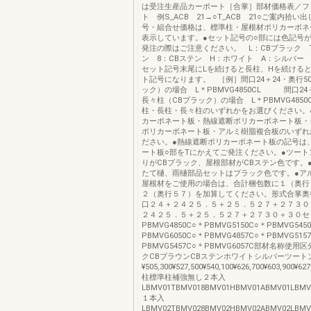
は受注生産品カーポート［合掌］部材価格表／フ
ト 例S_ACB 21→○T_ACB 21○ご案内拾い
号・組合せ価格は、標準柱・屋根材ポリカーボネ
表示しています。●セット記号の○部には色記号
発注の際はご注意ください。 L：CBブラック 
ン 8：CBステン H：ホワイト A：シルバー 
セット記号末尾にLを続けると長柱、Hを続ける
ト記号になります。 ［例］間口24＋24・奥行5
ック）の場合 L＊PBMVG4850CL 間口24＋
長々柱（CBブラック）の場合 L＊PBMVG4850
柱・長柱・長々柱のいずれかをお選びください。
カーボネート板・熱線遮断ポリカーボネート板・
ポリカーボネート板・アルミ樹脂複合板のいずれ
ださい。●熱線遮断ポリカーボネート板の記号は
ート板○部をTにかえてご発注ください。●ツート
りがCBブラック、屋根部材がCBステン色です。
たて樋、雨樋部品セットはブラック色です。●ア
屋根材をご使用の場合は、合計梱包数に１（奥行
２（奥行５７）を加算してください。形式合掌奥
口２４＋２４２５．５＋２５．５２７＋２７３０
２４２５．５＋２５．５２７＋２７３０＋３０セ
PBMVG4850C○＊PBMVG5150C○＊PBMVG545
PBMVG6050C○＊PBMVG4857C○＊PBMVG515
PBMVG5457C○＊PBMVG6057C部材名称使用
クCBブラウンCBステンホワイトシルバーツート
¥505,300¥527,500¥540,100¥626,700¥603,900¥627
柱標準柱補強無し２本入
LBMV01TBMV018BMV01HBMV01ABMV01LBMV01
１本入
LBMV02TBMV028BMV02HBMV02ABMV02LBMV