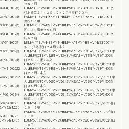
行５７用
2¥31,6002間
LBMV38TBMV388BMV38HBMV38ABMV388BMV38¥38,3001奥
行材間口２４・２５．５・２７用奥行５０用
3¥30,0002奥
LBMV41TBMV418BMV41HBMV41ABMV418BMV41¥45,000111
奥行５７用
4¥34,3002間
LBMV42TBMV428BMV42HBMV42ABMV428BMV42¥53,000111
間口３０用奥行５０用
5¥31,1002奥
LBMV43TBMV438BMV43HBMV43ABMV438BMV43¥53,0001奥
行５７用
6¥34,4002間
LBMV44TBMV448BMV44HBMV44ABMV448BMV44¥63,0001持
ち上げ部材間口２４用２本入
7¥35,0002奥
LBMV51TBMV518BMV51HBMV51ABMV518BMV51¥7,4002１本
入LBMV52TBMV528BMV52HBMV52ABMV528BMV52¥4,200間
8¥38,3002奥
口２５．５用２本入
LBMV53TBMV538BMV53HBMV53ABMV538BMV53¥7,8002１本
1¥45,000222
入LBMV54TBMV548BMV54HBMV54ABMV548BMV54¥4,400間
口２７用２本入
2¥53,000222
LBMV55TBMV558BMV55HBMV55ABMV558BMV55¥8,1002１本
入LBMV56TBMV568BMV56HBMV56ABMV568BMV56¥4,500間
3¥53,0002奥
口３０用２本入
LBMV57TBMV578BMV57HBMV57ABMV578BMV57¥9,9002１本
4¥63,0002持
入LBMV58TBMV588BMV58HBMV58ABMV588BMV58¥5,400横
樋間口２４用
1¥7,40022１
LBMV61TBMV618BMV61HBMV61ABMV618BMV61¥3,5002間口
MV52¥4,200
２５．５用
LBMV62TBMV628BMV62HBMV62ABMV628BMV62¥3,7002間口
3¥7,80022１
２７用
MV54¥4,400
LBMV63TBMV638BMV63HBMV63ABMV638BMV63¥3,9002間口
３０用