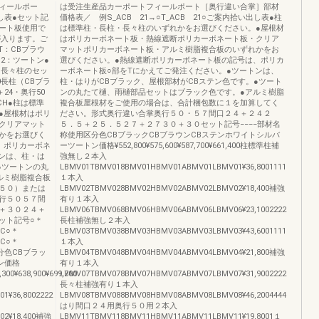
ィールポー
は受注生産品カーポートフィールポート［奥行違い合掌］部材
出し表●セット記
価格表／ 例S_ACB 21→○T_ACB 21○ご案内拾い出し表●柱
ート板使用で
は標準柱・長柱・長々柱のいずれかをお選びください。●屋根材
が入ります。ご
はポリカーボネート板・熱線遮断ポリカーボネート板・クリア
T：CBブラウ
マットポリカーボネート板・アルミ樹脂複合板のいずれかをお
2：ツートン●
選びください。●熱線遮断ポリカーボネート板の記号は、ポリカ
と長々柱のセッ
ーボネート板○部をTにかえてご発注ください。●ツートンは、
0長柱（CBブラ
柱・はりがCBブラック、屋根部材がCBステン色です。●ツート
24・奥行50
ンの丸たて樋、雨樋部品セットはブラック色です。●アルミ樹脂
CH●柱は標準
複合板屋根材をご使用の場合は、合計梱包数に１を加算してく
●屋根材はポリ
ださい。形式奥行違い合掌奥行５０・５７間口２４＋２４２
クリアマット
５．５＋２５．５２７＋２７３０＋３０セット記号−−−−部材名
かをお選びく
称使用区分色CBブラックCBブラウンCBステンホワイトシルバ
、ポリカーボネ
ーツートン価格¥552,800¥575,600¥587,700¥661,400柱標準柱補
ンは、柱・は
強無し２本入
●ツートンの丸
LBMV01TBMV018BMV01HBMV01ABMV01LBMV01¥36,8001111
ルミ樹脂複合板
１本入
５０）または
LBMV02TBMV028BMV02HBMV02ABMV02LBMV02¥18,400補強
行５０５７間
有り１本入
＋３０２４＋
LBMV06TBMV068BMV06HBMV06ABMV06LBMV06¥23,1002222
ット記号○＊
長柱補強無し２本入
0C○＊
LBMV03TBMV038BMV03HBMV03ABMV03LBMV03¥43,6001111
7C○＊
１本入
区分色CBブラッ
LBMV04TBMV048BMV04HBMV04ABMV04LBMV04¥21,800補強
ン価格
有り１本入
,300¥638,900¥699,700
LBMV07TBMV078BMV07HBMV07ABMV07LBMV07¥31,9002222
長々柱補強有り１本入
¥36,8002222
LBMV08TBMV088BMV08HBMV08ABMV08LBMV08¥46,2004444
はり間口２４用奥行５０用２本入
02¥18,400補強
LBMV11TBMV118BMV11HBMV11ABMV11LBMV11¥19,8001１