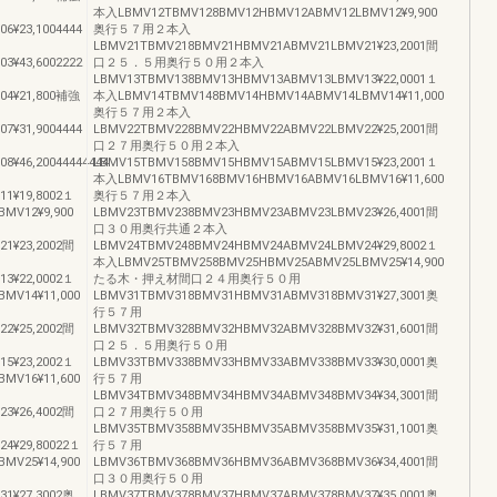
本入LBMV12TBMV128BMV12HBMV12ABMV12LBMV12¥9,900
¥23,1004444
奥行５７用２本入
LBMV21TBMV218BMV21HBMV21ABMV21LBMV21¥23,2001間
¥43,6002222
口２５．５用奥行５０用２本入
LBMV13TBMV138BMV13HBMV13ABMV13LBMV13¥22,0001１
04¥21,800補強
本入LBMV14TBMV148BMV14HBMV14ABMV14LBMV14¥11,000
奥行５７用２本入
¥31,9004444
LBMV22TBMV228BMV22HBMV22ABMV22LBMV22¥25,2001間
口２７用奥行５０用２本入
¥46,20044444444
LBMV15TBMV158BMV15HBMV15ABMV15LBMV15¥23,2001１
本入LBMV16TBMV168BMV16HBMV16ABMV16LBMV16¥11,600
1¥19,8002１
奥行５７用２本入
MV12¥9,900
LBMV23TBMV238BMV23HBMV23ABMV23LBMV23¥26,4001間
口３０用奥行共通２本入
1¥23,2002間
LBMV24TBMV248BMV24HBMV24ABMV24LBMV24¥29,8002１
本入LBMV25TBMV258BMV25HBMV25ABMV25LBMV25¥14,900
3¥22,0002１
たる木・押え材間口２４用奥行５０用
MV14¥11,000
LBMV31TBMV318BMV31HBMV31ABMV318BMV31¥27,3001奥
行５７用
2¥25,2002間
LBMV32TBMV328BMV32HBMV32ABMV328BMV32¥31,6001間
口２５．５用奥行５０用
5¥23,2002１
LBMV33TBMV338BMV33HBMV33ABMV338BMV33¥30,0001奥
MV16¥11,600
行５７用
LBMV34TBMV348BMV34HBMV34ABMV348BMV34¥34,3001間
3¥26,4002間
口２７用奥行５０用
LBMV35TBMV358BMV35HBMV35ABMV358BMV35¥31,1001奥
4¥29,80022１
行５７用
MV25¥14,900
LBMV36TBMV368BMV36HBMV36ABMV368BMV36¥34,4001間
口３０用奥行５０用
1¥27,3002奥
LBMV37TBMV378BMV37HBMV37ABMV378BMV37¥35,0001奥