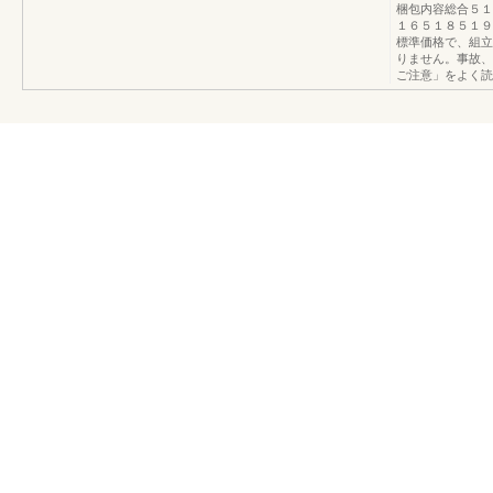
梱包内容総合５１
１６５１８５１９
標準価格で、組立
りません。事故、
ご注意」をよく読