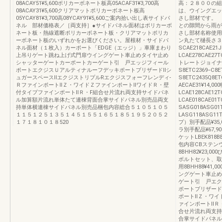
08ACAY51¥5,600ポリカーボネート板高05ACAF31¥3,700高
高：２８００の組
08ACAY31¥5,600クリアマットポリカーボネート板高
は、ウイングエッ
05YCAY81¥3,700高08YCAY91¥5,600ご案内拾い出し表サイドパ
さし部材です。 
ネル 部材価格表／［両支持］●サイドパネル面材はポリカーボ
との隙間から雨が
ネート板・熱線遮断ポリカーボネート板・クリアマットポリカ
さし部材名称使用
ーボネート板のいずれかをお選びください。屋根材・サイドパ
ン丸たて樋長さ３
ネル面材（１枚入）カーポート「EDGE（エッジ）」車庫まわり
SCAE218CAE21
上吊りゲート跳ね上げ式門扉ウイングゲート車止めタイヤ止め
LCAE278CAE
シャッターゲートカーポートカーゲート引 戸エッジフィール
トレートジョイナ
ポートエクジスＵアルティナルーフデッキポートブリザードⅡシ
S8ETC2369−C8
ュガースペースⅡエクジストリプルRエクジスフォーフレンディ-
S8ETC2435Q8E
ＲファインポートⅡＺ・ワイドＺファインポートⅡワイドＲ・壁
AECAE31¥14
付タイプファインポートⅡＲ・F組合せ片流れ両支持サイドパネ
LCAE128CAE12
ル加算額片流れ単体たて連棟背面合掌サイドパネル別売品両支
LCAE018CAE01
持単体横連棟サイドパネル別売品梱包内容総合５１０５１０５
SASG018ASG01
１１５１２５１３５１４５１５５１６５１８５１９５２０５２
LASG118ASG
１７１８１０１８520
プ）別手配品¥3
ラ別手配品¥67,9
ケットLBEK818B
包内容CBステン
8BHH82¥23,
ボルトセット、取付
用8BHH88¥4
ングゲート車止め
ゲート引 戸エク
ポートブリザード
ポートⅡＺ・ワイ
ァインポートⅡＲ
合せ片流れ両支持
合掌サイドパネル