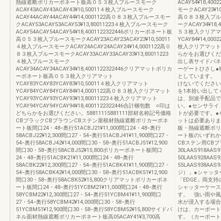
熱線遮断ポリカーボネート板高０５３枚入ブルースモーク
ACAY54¥18,
ACAY43ACAY43ACAY43¥10,50011４枚入ブルースモーク
モークACAY23¥1
ACAY44ACAY44ACAY44¥14,0001122高０８３枚入ブルースモー
高０８３枚入ブルー
クACAY53ACAY53ACAY53¥13,80011223４枚入ブルースモーク
ークACAY34¥1
ACAY54ACAY54ACAY54¥18,4001122322446ポリカーボネート板
５３枚入クリアマッ
高０５３枚入ブルースモークACAY23ACAY23ACAY23¥10,50011
YCAY84¥14,0
４枚入ブルースモークACAY24ACAY24ACAY24¥14,0001122高０
枚入クリアマットYC
８３枚入ブルースモークACAY33ACAY33ACAY33¥13,80011223
らかをお選びくだ
４枚入ブルースモーク
出し表サイドパネ
ACAY34ACAY34ACAY34¥18,4001122322446クリアマットポリカ
ーゲートひさし●
ーボネート板高０５３枚入クリアマット
としています。 
YCAY83YCAY83YCAY83¥10,50011４枚入クリアマット
けないでください
YCAY84YCAY84YCAY84¥14,0001122高０８３枚入クリアマット
を1本拾い出して
YCAY93YCAY93YCAY93¥13,80011223４枚入クリアマット
は、別途手配品で
YCAY94YCAY94YCAY94¥18,4001122322446合計梱包数 ○印は
い。●センサライ
どちらかをお選びください。58811115881111部材名称記号価格
トが必要です。●
CBブラックCBブラウンCBステン屋根材熱線遮断ポリカーボネ
ットは必要ありま
ート板間口24・48−奥行51ACBJ21¥11,000間口24・48−奥行
板・熱線遮断ポリ
58ACBJ22¥12,300間口27・54−奥行51ACBJ41¥11,900間口27・
ート板のいずれか
54−奥行58ACBJ42¥14,000間口30・58−奥行51ACBJ51¥12,900
CBステン用CB
間口30・58−奥行58ACBJ52¥15,800ポリカーボネート板間口
30LAAS918AAS
24・48−奥行51ACBK21¥11,000間口24・48−奥行
50LAAS928AAS9
58ACBK22¥12,300間口27・54−奥行51ACBK41¥11,900間口27・
55LAAS938AA
54−奥行58ACBK42¥14,000間口30・58−奥行51ACBK51¥12,900
ジ）」●シャッタ
間口30・58−奥行58ACBK52¥15,800クリアマットポリカーボネ
「EDGE」両支
ート板間口24・48−奥行51YCBM21¥11,000間口24・48−奥行
シャッターケース
58YCBM22¥12,300間口27・54−奥行51YCBM41¥11,900間口
す。 強い雨や風
27・54−奥行58YCBM42¥14,000間口30・58−奥行
水が浸入する場合
51YCBM51¥12,900間口30・58−奥行58YCBM52¥15,800サイドパ
けは、カーポート
ネル面材熱線遮断ポリカーボネート板高05ACAY41¥3,700高
す。（カーポート