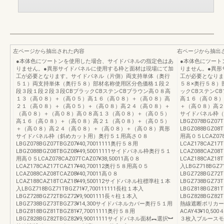
左ページから抽出された内容
右ページから抽出
●本体色にツートンを使用した場合、サイドパネルの指定色はあ
●本体色にツート
りません。●異形サイドパネルに使用する枠と面材は現場にて加
りません。●異形
工が必要となります。サイドパネル（片側）両支持単体（奥行
工が必要となりま
５１）両支持単体（奥行５８）部材名称使用区分色価格１段２
５８×奥行５８）
段３段１段２段３段CBブラックCBステンCBブラウン高０８高
ックCBステンC
１３（高０８）＋（高０５）高１６（高０８）＋（高０８）高
高１６（高０８）
２１（高０８）＋（高０５）＋（高０８）高２４（高０８）＋
＋（高０８）高２
（高０８）＋（高０８）高０８高１３（高０８）＋（高０５）
サイドパネル枠（
高１６（高０８）＋（高０８）高２１（高０８）＋（高０５）
LBGZ078BGZ07
＋（高０８）高２４（高０８）＋（高０８）＋（高０８）異形
LBGZ088BGZ0
サイドパネル枠（斜めカット用）奥行５１用高さ０８
用高０５LCAZ078
LBGZ078BGZ07TBGZ07¥40,70011111奥行５８用
LCAZ178CAZ1
LBGZ088BGZ08TBGZ08¥49,50011111サイドパネル枠奥行５１
LCAZ088CAZ08
用高０５LCAZ078CAZ07TCAZ07¥38,50011高０８
LCAZ188CAZ1
LCAZ178CAZ17TCAZ17¥40,700112奥行５８用高０５
入LBGZ718BGZ7
LCAZ088CAZ08TCAZ08¥40,70011高０８
LBGZ728BGZ72
LCAZ188CAZ18TCAZ18¥49,500112サイドパネル柱標準柱１本
LBGZ738BGZ
入LBGZ718BGZ71TBGZ71¥7,700111111長柱１本入
LBGZ818BGZ81
LBGZ728BGZ72TBGZ72¥9,9001111長々柱１本入
LBGZ828BGZ8
LBGZ738BGZ73TBGZ73¥14,300サイドパネルカバー奥行５１用
熱線遮断ポリカー
LBGZ818BGZ81TBGZ81¥7,70011111奥行５８用
ACAY43¥10,5
LBGZ828BGZ82TBGZ82¥9,90011111サイドパネル面材︻選択︼
３枚入ブルースモー