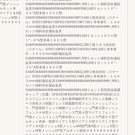
門扉メッシュ
SAMX848AMX84BAMX84HAMX84¥1,900１セット傾斜自在連結
ルネット本
金具SAMX858AMX85BAMX85HAMX85¥3,600１セット１０°∼
マイアミ８A型
３０°A型本体１５００用
メッシュM型メ
SAMX358AMX35BAMX35HAMX35¥19,600２枚自在柱（スチー
４９０４９４４
ル）SFBG158FBG15BFBG15HFBG15¥7,700１本本体巾：１４９
３mm傾斜連結金具SAMX848AMX84BAMX84HAMX84¥1,900１
セット傾斜自在連結金具
SAMX858AMX85BAMX85HAMX85¥3,600１セット１８００用
１°∼９°A型本体１８００用
SAMX468AMX46BAMX46HAMX46¥22,300２枚１８コ自在柱
（スチール）SFBG168FBG16BFBG16HFBG16¥9,200１本本体
巾：１９９０mm傾斜連結金具
SAMX848AMX84BAMX84HAMX84¥1,900１セット傾斜自在連結
金具SAMX858AMX85BAMX85HAMX85¥3,600１セット１０°∼
３０°A型本体１８００用
SAMX368AMX36BAMX36HAMX36¥22,300２枚自在柱（スチー
ル）SFBG168FBG16BFBG16HFBG16¥9,200１本本体巾：１４９
３mm傾斜連結金具SAMX848AMX84BAMX84HAMX84¥1,900１
セット傾斜自在連結金具
SAMX858AMX85BAMX85HAMX85¥3,600１セット別売部品保護
キャップ（共通）SFBG818FBG81BFBG81HFBG81¥700(20コ)２
０コフェンススクリーン歩行者用補助手すりブロック装飾シリ
ーズ木粉入り樹脂フェンス樹脂製竹垣フェンスメッシュフェン
ス・門扉形材フェンス鋳物フェンスメッシュ門扉Ｓ型メッシュ
フェンスＡＭ型メッシュフェンス門扉Ａ型マイアミフェンス・
門扉メッシュフェンス門扉Ｍ型メッシュフェンス門扉ＤＰ型ア
ルネット本体・部材マイアミ５型マイアミ６型マイアミ７型マ
イアミ８A型メッシュA型メッシュAM型門扉A型メッシュS型メ
ッシュM型メッシュDP型アルネット総合４８４４８６４８８４