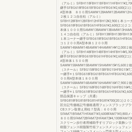
（アルミ）SFBH118FBH11BFBH11HFBH11¥2
継手SFBG618FBG61BFBG61HFBG61¥2,600(
A型本体 ８００用SAMW128AMW12BAMW12HAM
２枚１２コ自在柱（アルミ）
SFBH128FBH12BFBH12HFBH12¥2,900１本
SFBG618FBG61BFBG61HFBG61¥2,600(2コ
本体１０００用SAMW138AMW13BAMW13HAMW1
１４コ自在柱（アルミ）SFBH138FBH13BFBH13HF
１本コーナー継手SFBG618FBG61BFBG61HFBG61¥
コ１２００用A型本体１２００用
SAMW148AMW14BAMW14HAMW14¥12,00
（アルミ）SFBH148FBH14BFBH14HFBH14¥5
継手SFBG618FBG61BFBG61HFBG61¥2,600(
A型本体１５００用
SAMW158AMW15BAMW15HAMW15¥15,60
（スチール）SFBG158FBG15BFBG15HFBG15¥
ー継手※１SFBG618FBG61BFBG61HFBG61¥2,6
００用A型本体１８００用
SAMW168AMW16BAMW16HAMW16¥17,90
（スチール）SFBG168FBG16BFBG16HFBG16¥
ー継手※１SFBG618FBG61BFBG61HFBG61¥2,6
部品保護キャップ（共通）
SFBG818FBG81BFBG81HFBG81¥700(20コ
区分記号価格記号価格適用フェンスブラックブラ
CBステン取替え用柱７型高：６００用
SFAM71BFAM71HFAM71¥3,6008FAM71¥3,8
８００用SFAM72BFAM72HFAM72¥4,1008FAM7
スクリーン歩行者用補助手すりブロック装飾シリ
樹脂フェンス樹脂製竹垣フェンスメッシュフェン
フェンス鋳物フェンスメッシュ門扉Ｓ型メッシュ