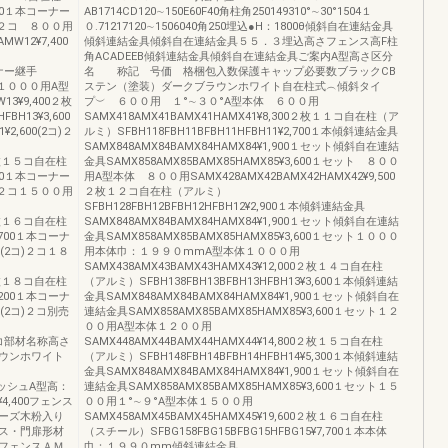
,700１本コーナー
AB1714CD120∼150E60F40角柱角250149310°∼30°1504１
2コ)２コ ８００用
０.71217120∼1506040角250埋込●H：1800θ傾斜自在連結金具
W12¥7,400
傾斜連結金具傾斜自在連結金具５５．３埋込高さフェンス高F柱
角ACADEEB傾斜連結金具傾斜自在連結金具ご案内A型高さ区分
コーナー継手
名 称記 号価 格梱包入数保護キャップ必要数ブラックCB
)２コ１０００用A型
ステン（塗装）ダークブラウンホワイト自在柱式︵傾斜タイ
3¥9,400２枚
プ︶ ６００用 １°∼３０°A型本体 ６００用
BH13¥3,600
SAMX418AMX41BAMX41HAMX41¥8,300２枚１１コ自在柱（ア
2,600(2コ)２
ルミ）SFBH118FBH11BFBH11HFBH11¥2,700１本傾斜連結金具
SAMX848AMX84BAMX84HAMX84¥1,900１セット傾斜自在連結
0２枚１５コ自在柱
金具SAMX858AMX85BAMX85HAMX85¥3,600１セット ８００
,300１本コーナー
用A型本体 ８００用SAMX428AMX42BAMX42HAMX42¥9,500
2コ)２コ１５００用
２枚１２コ自在柱（アルミ）
SFBH128FBH12BFBH12HFBH12¥2,900１本傾斜連結金具
0２枚１６コ自在柱
SAMX848AMX84BAMX84HAMX84¥1,900１セット傾斜自在連結
7,700１本コーナ
金具SAMX858AMX85BAMX85HAMX85¥3,600１セット１０００
00(2コ)２コ１８
用本体巾：１９９０mmA型本体１０００用
SAMX438AMX43BAMX43HAMX43¥12,000２枚１４コ自在柱
0２枚１８コ自在柱
（アルミ）SFBH138FBH13BFBH13HFBH13¥3,600１本傾斜連結
9,200１本コーナ
金具SAMX848AMX84BAMX84HAMX84¥1,900１セット傾斜自在
00(2コ)２コ別売
連結金具SAMX858AMX85BAMX85HAMX85¥3,600１セット１２
００用A型本体１２００用
)２０コ部材名称高さ
SAMX448AMX44BAMX44HAMX44¥14,800２枚１５コ自在柱
ウンホワイト
（アルミ）SFBH148FBH14BFBH14HFBH14¥5,300１本傾斜連結
金具SAMX848AMX84BAMX84HAMX84¥1,900１セット傾斜自在
00メッシュA型高：
連結金具SAMX858AMX85BAMX85HAMX85¥3,600１セット１５
2¥4,400フェンス
００用１°∼９°A型本体１５００用
ーズ木粉入り
SAMX458AMX45BAMX45HAMX45¥19,600２枚１６コ自在柱
ス・門扉形材
（スチール）SFBG158FBG15BFBG15HFBG15¥7,700１本本体
フェンスＡＭ
巾：１９９０mm傾斜連結金具