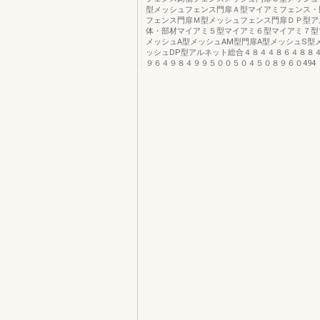
型メッシュフェンス門扉Ａ型マイアミフェンス・
フェンス門扉Ｍ型メッシュフェンス門扉ＤＰ型ア
体・部材マイアミ５型マイアミ６型マイアミ７型
メッシュA型メッシュAM型門扉A型メッシュS型
ッシュDP型アルネット総合４８４４８６４８８
９６４９８４９９５００５０４５０８９６０494