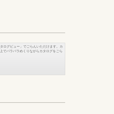
タログビュー」でごらんいただけます。カ
b上でパラパラめくりながらカタログをごら