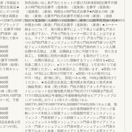
門扉［市販錠タ
別売品拾い出し表戸当たりセットの選び方[本体部材]左勝手片開
品受注生産品★
きの時門柱式右勝手（道路側）（道路側）左勝手（道路側）
ロンズつや消
（道路側）（家側）両開きの時門柱式右勝手■内開きの時（家
片開き両開き
側）（家側）左勝手門柱式右勝手片開きの時（家側）（道路
×1200¥75,000¥121,000¥78,500¥126,4001000×1500¥85,000¥136,500¥89,100¥142,7001000×1
側）（道路側）（家側）（道路側）（家側）左勝手両開きの時■
アブラックブ
外開きの時（家側）門柱式右勝手（道路側）（家側）■コーナー
右勝手1000
納まりについて 扉の開き勝手によって下表より必要な戸当り
,400門扉枠（錠
をお選び下さい。戸当り門柱をコーナー部にすることはできま
下部たて框キ
せん。マイアミ8A型門扉［市販錠タイプ］戸当り門柱フェンス
つり元門柱門扉フェンスフェンス戸当り門柱外内門扉つり元門
1500用
柱フェンス外内不可フェンスつり元門柱門扉内外フェンス入隅
1800用
出隅※吊元側は、入隅、出隅納まり共に可能ですが、 切り欠き
2000用
加工し、切断面に別売の保護キャップ を取付けてくださ
00左勝手1000用
い。 出隅の場合は、ヒンジに接触するフェンス部分を●錠は、
,400門扉枠（錠側）
別途ご購入ください。●ストライクの手配は、L寸法18ミリで必
たて框キャッ
ずご依頼ください。●左右確認の上、発注願います。●防犯パネ
ルは、H15以上に取付け可能です。●防犯パネルの取付けは、
1500用
H15・18は、扉1枚に対し、防犯パネル1枚、H20は2枚取付けて
1800用
ください。★全品受注生産品ご案内開き形式納まり形式本体
2000用
（施錠用扉）本体（受け用扉）門柱片開きアタッチ戸当りセッ
400本体（受け用
トヒンジセット合計梱包数片開き門柱式111115両開き門柱式
21¥39,100門扉
111115部品名称記号価格記号価格梱包内容セピアブラックブロ
ス一式、下部
ンズつや消しホワイトCBステン防犯パネル
SBRT91JBRT91HBRT91¥16,0008BRT91¥20,000パネル１枚、取
1500用
付ビス一式フェンススクリーン歩行者用補助手すりブロック装
1800用
飾シリーズ木粉入り樹脂フェンス樹脂製竹垣フェンスメッシュ
2000用
フェンス・門扉形材フェンス鋳物フェンスメッシュ門扉Ｓ型メ
,300部品名称高さ区
ッシュフェンスＡＭ型メッシュフェンス門扉Ａ型マイアミフェ
ンズつや消し
ンス・門扉メッシュフェンス門扉Ｍ型メッシュフェンス門扉Ｄ
Ｐ型アルネット本体・部材マイアミ５型マイアミ６型マイアミ