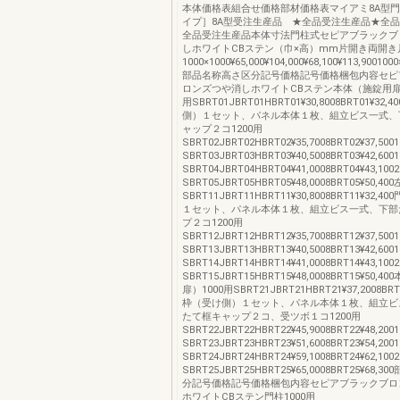
本体価格表組合せ価格部材価格表マイアミ8A型
イプ］8A型受注生産品 ★全品受注生産品★全
全品受注生産品本体寸法門柱式セピアブラックブ
しホワイトCBステン（巾×高）mm片開き両開き
1000×1000¥65,000¥104,000¥68,100¥113,9001000
部品名称高さ区分記号価格記号価格梱包内容セピ
ロンズつや消しホワイトCBステン本体（施錠用扉）
用SBRT01JBRT01HBRT01¥30,8008BRT01¥32
側）１セット、パネル本体１枚、組立ビス一式、
ャップ２コ1200用
SBRT02JBRT02HBRT02¥35,7008BRT02¥37,500
SBRT03JBRT03HBRT03¥40,5008BRT03¥42,600
SBRT04JBRT04HBRT04¥41,0008BRT04¥43,100
SBRT05JBRT05HBRT05¥48,0008BRT05¥50,4
SBRT11JBRT11HBRT11¥30,8008BRT11¥32
１セット、パネル本体１枚、組立ビス一式、下部
プ２コ1200用
SBRT12JBRT12HBRT12¥35,7008BRT12¥37,500
SBRT13JBRT13HBRT13¥40,5008BRT13¥42,600
SBRT14JBRT14HBRT14¥41,0008BRT14¥43,100
SBRT15JBRT15HBRT15¥48,0008BRT15¥50,
扉）1000用SBRT21JBRT21HBRT21¥37,2008BRT
枠（受け側）１セット、パネル本体１枚、組立ビ
たて框キャップ２コ、受ツボ１コ1200用
SBRT22JBRT22HBRT22¥45,9008BRT22¥48,200
SBRT23JBRT23HBRT23¥51,6008BRT23¥54,200
SBRT24JBRT24HBRT24¥59,1008BRT24¥62,100
SBRT25JBRT25HBRT25¥65,0008BRT25¥68
分記号価格記号価格梱包内容セピアブラックブロ
ホワイトCBステン門柱1000用