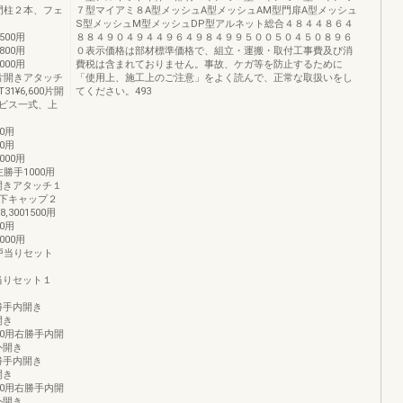
,400門柱２本、フェ
７型マイアミ８A型メッシュA型メッシュAM型門扉A型メッシュ
S型メッシュM型メッシュDP型アルネット総合４８４４８６４
1500用
８８４９０４９４４９６４９８４９９５００５０４５０８９６
1800用
０表示価格は部材標準価格で、組立・運搬・取付工事費及び消
2000用
費税は含まれておりません。事故、ケガ等を防止するために
,000片開きアタッチ
「使用上、施工上のご注意」をよく読んで、正常な取扱いをし
T31¥6,600片開
てください。493
ビス一式、上
00用
00用
2000用
00左勝手1000用
00片開きアタッチ１
下キャップ２
8,3001500用
00用
2000用
200戸当りセット
00戸当りセット１
0左勝手内開き
外開き
01200用右勝手内開
0外開き
0左勝手内開き
外開き
01500用右勝手内開
0外開き