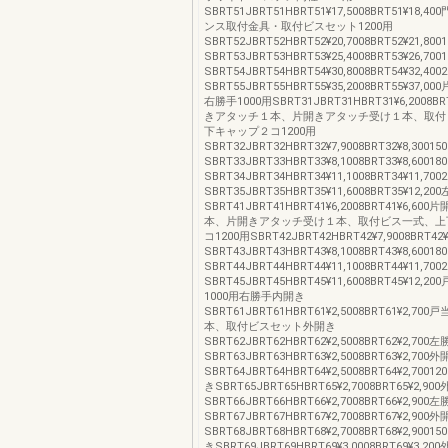
SBRT51JBRT51HBRT51¥17,5008BRT51¥18
ンス取付金具・取付ビスセット1200用
SBRT52JBRT52HBRT52¥20,7008BRT52¥21,800
SBRT53JBRT53HBRT53¥25,4008BRT53¥26,700
SBRT54JBRT54HBRT54¥30,8008BRT54¥32,400
SBRT55JBRT55HBRT55¥35,2008BRT55¥37
右勝手1000用SBRT31JBRT31HBRT31¥6,2008BR
きアタッチ１本、片開きアタッチ受け１本、取付
下キャップ２コ1200用
SBRT32JBRT32HBRT32¥7,9008BRT32¥8,30015
SBRT33JBRT33HBRT33¥8,1008BRT33¥8,60018
SBRT34JBRT34HBRT34¥11,1008BRT34¥11,700
SBRT35JBRT35HBRT35¥11,6008BRT35¥12,2
SBRT41JBRT41HBRT41¥6,2008BRT41¥6,6
本、片開きアタッチ受け１本、取付ビス一式、上
コ1200用SBRT42JBRT42HBRT42¥7,9008BRT42¥
SBRT43JBRT43HBRT43¥8,1008BRT43¥8,60018
SBRT44JBRT44HBRT44¥11,1008BRT44¥11,700
SBRT45JBRT45HBRT45¥11,6008BRT45¥12,
1000用右勝手内開き
SBRT61JBRT61HBRT61¥2,5008BRT61¥2,7
本、取付ビスセット外開き
SBRT62JBRT62HBRT62¥2,5008BRT62¥2,70
SBRT63JBRT63HBRT63¥2,5008BRT63¥2,700
SBRT64JBRT64HBRT64¥2,5008BRT64¥2,70
きSBRT65JBRT65HBRT65¥2,7008BRT65¥2,90
SBRT66JBRT66HBRT66¥2,7008BRT66¥2,90
SBRT67JBRT67HBRT67¥2,7008BRT67¥2,900
SBRT68JBRT68HBRT68¥2,7008BRT68¥2,90
きSBRT69JBRT69HBRT69¥3,0008BRT69¥3,20