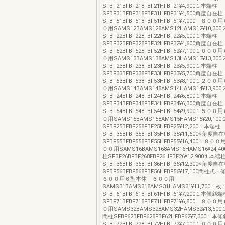
SFBF21BFBF218FBF21HFBF21¥4,900１本端柱
SFBF31BFBF318FBF31HFBF31¥4,500角度自在柱
SFBF51BFBF518FBF51HFBF51¥7,000 ８
０用SAMS12BAMS128AMS12HAMS12¥10,3
SFBF22BFBF228FBF22HFBF22¥5,000１本端柱
SFBF32BFBF328FBF32HFBF32¥4,600角度自在柱
SFBF52BFBF528FBF52HFBF52¥7,100１０
０用SAMS13BAMS138AMS13HAMS13¥13,3
SFBF23BFBF238FBF23HFBF23¥5,900１本端柱
SFBF33BFBF338FBF33HFBF33¥5,700角度自在柱
SFBF53BFBF538FBF53HFBF53¥8,100１２
０用SAMS14BAMS148AMS14HAMS14¥13,9
SFBF24BFBF248FBF24HFBF24¥6,800１本端柱
SFBF34BFBF348FBF34HFBF34¥6,300角度自在柱
SFBF54BFBF548FBF54HFBF54¥9,900１５
０用SAMS15BAMS158AMS15HAMS15¥20,1
SFBF25BFBF258FBF25HFBF25¥12,200１本端柱
SFBF35BFBF358FBF35HFBF35¥11,600※角度自
SFBF55BFBF558FBF55HFBF55¥16,400１
００用SAMS16BAMS168AMS16HAMS16¥24,
柱SFBF26BFBF268FBF26HFBF26¥12,900１本端
SFBF36BFBF368FBF36HFBF36¥12,300※角度自
SFBF56BFBF568FBF56HFBF56¥17,100間
６００用６型本体 ６００用
SAMS31BAMS318AMS31HAMS31¥11,700
SFBF61BFBF618FBF61HFBF61¥7,200１本傾斜
SFBF71BFBF718FBF71HFBF71¥6,800 ８
０用SAMS32BAMS328AMS32HAMS32¥13,5
間柱SFBF62BFBF628FBF62HFBF62¥7,300１
SFBF72BFBF728FBF72HFBF72¥7,000１０