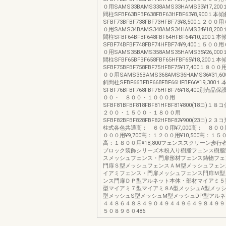
０用SAMS33BAMS338AMS33HAMS33¥17,2
間柱SFBF63BFBF638FBF63HFBF63¥8,900１
SFBF73BFBF738FBF73HFBF73¥8,500１２
０用SAMS34BAMS348AMS34HAMS34¥18,2
間柱SFBF64BFBF648FBF64HFBF64¥10,200１
SFBF74BFBF748FBF74HFBF74¥9,400１５
０用SAMS35BAMS358AMS35HAMS35¥26,0
間柱SFBF65BFBF658FBF65HFBF65¥18,200１
SFBF75BFBF758FBF75HFBF75¥17,400１
００用SAMS36BAMS368AMS36HAMS36¥31,
斜間柱SFBF66BFBF668FBF66HFBF66¥19,30
SFBF76BFBF768FBF76HFBF76¥18,400別
００・ ８００・１０００用
SFBF81BFBF818FBF81HFBF81¥800(18コ)
２００・１５００・１８００用
SFBF82BFBF828FBF82HFBF82¥900(23コ)
柱式各色共通高： ６００用¥7,000高： ８００用
０００用¥9,700高：１２００用¥10,500高：１５００
高：１８００用¥18,800フェンススクリーン歩
ブロック装飾シリーズ木粉入り樹脂フェンス樹脂
スメッシュフェンス・門扉形材フェンス鋳物フェ
門扉Ｓ型メッシュフェンスＡＭ型メッシュフェン
イアミフェンス・門扉メッシュフェンス門扉Ｍ型
ンス門扉ＤＰ型アルネット本体・部材マイアミ５
型マイアミ７型マイアミ８A型メッシュA型メッシ
型メッシュS型メッシュM型メッシュDP型アル
４４８６４８８４９０４９４４９６４９８４９９
５０８９６０486