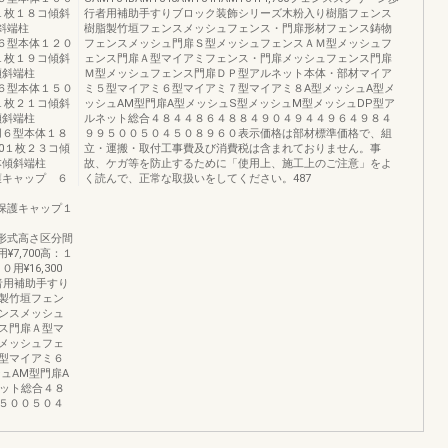
00１枚１８コ傾斜
行者用補助手すりブロック装飾シリーズ木粉入り樹脂フェンス
本傾斜端柱
樹脂製竹垣フェンスメッシュフェンス・門扉形材フェンス鋳物
００用６型本体１２０
フェンスメッシュ門扉Ｓ型メッシュフェンスＡＭ型メッシュフ
00１枚１９コ傾斜
ェンス門扉Ａ型マイアミフェンス・門扉メッシュフェンス門扉
本傾斜端柱
Ｍ型メッシュフェンス門扉ＤＰ型アルネット本体・部材マイア
００用６型本体１５０
ミ５型マイアミ６型マイアミ７型マイアミ８A型メッシュA型メ
00１枚２１コ傾斜
ッシュAM型門扉A型メッシュS型メッシュM型メッシュDP型ア
本傾斜端柱
ルネット総合４８４４８６４８８４９０４９４４９６４９８４
８００用６型本体１８
９９５００５０４５０８９６０表示価格は部材標準価格で、組
600１枚２３コ傾
立・運搬・取付工事費及び消費税は含まれておりません。事
0１本傾斜端柱
故、ケガ等を防止するために「使用上、施工上のご注意」をよ
売品保護キャップ ６
く読んで、正常な取扱いをしてください。487
１８コ保護キャップ１
２３コ形式高さ区分間
¥7,700高：１
用¥16,300
行者用補助手すり
製竹垣フェン
ンスメッシュ
ス門扉Ａ型マ
メッシュフェ
型マイアミ６
ュAM型門扉A
ネット総合４８
５００５０４