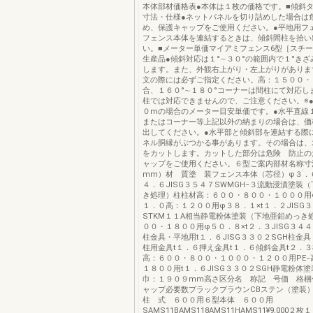
本体部材価格表●本体は１枚の価格です。■傾斜
寸法・仕様●ネットパネルを切り詰めした場合は
め、保護キャップをご使用ください。●平地用フ
フェンス本体を連結するときは、傾斜間柱を拾い
い。■メーター単価マイアミフェンス6型［スチ
生産品●傾斜対応は１°∼３０°の範囲内で１°き
します。また、外観右上がり・左上がりがありま
文の際には必ずご指定ください。高：１５００・
合、１６０°∼１８０°コーナーは間柱にて対応し
柱では対応できませんので、ご注意ください。※
０mの場合のメーター目安単価です。●水平直線
またはコーナー等上記以外の納まりの場合は、価
出してください。●水平部と傾斜部を連結する際
ネル胴縁がぶつかる事があります。その場合は、
をカットします。カットした部分は危険 防止の
ャップをご使用ください。６型ご案内部材名称寸
mm）材 質塗 装フェンス本体（芯径）φ３．
４．６JISG３５４７SWMGH−３流動浸漬塗装
き処理）柱柱材高：６００・８００・１０００用φ
１．０高：１２００用φ３８．１×t１．２JI
STKM１１A相当静電粉体塗装（下地亜鉛めっき
００・１８００用φ５０．８×t２．３JISG３４４
柱金具・平地用t１．６JISG３３０２SGH柱金
柱用金具t１．６押え金具t１．６傾斜金具t２．
高：６００・８００・１０００・１２００用PE−
１８００用t１．６JISG３３０２SGH静電粉体
巾：１９０９mm高さ区分名 称記 号価 格梱
ャップ必要数ブラックブラウンCBステン（塗
柱 式 ６００用６型本体 ６００用
SAMS11BAMS118AMS11HAMS11¥9,000２