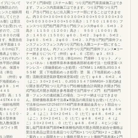
タイプについて
マイアミ門扉6型［スチール製］つり元門柱門扉直線施工はでき
危険防止のた
ます。フェンス内直線施工はできます。つり元門柱つり元門
ェンスと傾斜用
柱・戸当り門柱ともに出入隅コーナー部にすることはできませ
出してくださ
ん。内３００×３００×６００３００×３００×５００３００×３０
ール製］は受注
０×５００３００×３００×５００高さ：１７５０（１８００）フ
ざみでお受けいた
ェンスつり元門柱門扉戸当り門柱フェンス外φ６０．５×t３．２
すので、ご注
高さ：１１５０（１２００）高さ： ９５０（１０００）高
１８００の場
さ：１４５０（１５００）φ６０．５×t２．３φ６０．５×t２．
ます。角度自在
３φ６０．５×t３．２φ６０．５×t２．３戸当り門柱門扉外フェ
●水平直線１０
ンスフェンスフェンス内つり元門柱を入隅コーナー部にするこ
１００m以下、
とはできません。内フェンス外つり元門柱門扉外フェンス■コー
格表より拾い
ナー納まりについて（外径）φ４．６（芯径）φ３．６t３．
にそれぞれのパ
０、t４．０・φ１３寸法（単位mm）門扉枠：１セット、メッ
水平部の胴縁
シュパネル：１枚標準扉本体価格表部材名称寸法・仕様塗装−ス
ため、保護キ
テンレス−（溶融亜鉛めっき処理）−STKM１１A相当JISG３４
法（単位
５５材 質（下地亜鉛めっき処理）塗 装（下地亜鉛めっき処
６ （外径）φ
理）流動浸漬塗装静電粉体塗装6型（たて）φ４８．６×t２．４
（下地亜鉛めっ
（よこ）３０×２０×t１．０JISG３５４７SWMGH−３形式納ま
３８．１×t
り開き形式門柱つり元戸当り門柱梱包数合計両開き片開き門柱
SG３４４５
式門柱式片開き両開き参考基礎寸法門扉サイズ門 柱門扉枠門
処理）高：１５
扉・フェンスの連続施工の場合、コーナー納まりはできませ
４STK４００
ん。部材価格表基本寸法表●市販品の南京錠をお使いください。
具・傾斜地用間
寸法単位mm1212165111145門扉本体連結金具セット部品セッ
３柱キャップ
ト部品セット（よこ）３０×２０×t１．０（たて）φ４８．６×t
高：１５００・
２．４（よこ）３０×２０×t１．０（たて）φ４８．６×t２．４
塗装６型本体
（よこ）３０×２０×t１．０（たて）φ４８．６×t２．４（よ
包入数保護キ
こ）３０×２０×t１．０（たて）φ４８．６×t２．４ヒンジ錠・
装）ホワイト間
落し錠門扉本体門扉枠■本体梱包内容片開き両開き組合せ価格は
受注生産品は受注生産品つり元門柱×１つり元門柱×２＋ご案内
枚１５コ間柱
ご案内＋＝＝両開きセット価格片開きセット価格門扉本体×２門