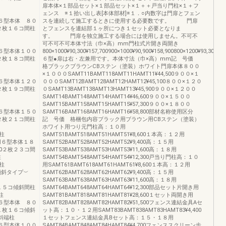
扉本体×１部品セット×１部品セット×１＋＋戸当り門柱×１＋フ
ェンス ※１拾い出し表[本体部材]※１．○内数字は門扉とフェン
００用６型本体 ８０
スを連続して施工するときに使用する必要数です。 門扉
00２枚１６コ間柱
とフェンスを連結部１ヶ所につき１セット必要となりま
す。 門扉を独立施工する場合には使用しません。不可不
可不可不可本体寸法（巾×高）mm門柱式片開き両開き
００用６型本体１００
800×1000¥90,300¥157,700900×1000¥90,900¥158,900800×1200¥93,300¥16
00２枚１８コ間柱
６型●扉は右・左兼用です。本体寸法（巾×高）mm記 号価
格ブラックブラウンCBステン（塗装）ホワイト門扉本体８００
×１０００SAMT11BAMT118AMT11HAMT11¥44,500９００×１
００用６型本体１２０
０００SAMT12BAMT128AMT12HAMT12¥45,100８００×１２０
00２枚１９コ間柱
０SAMT13BAMT138AMT13HAMT13¥45,900９００×１２００
SAMT14BAMT148AMT14HAMT14¥46,600９００×１５００
SAMT15BAMT158AMT15HAMT15¥57,300９００×１８００
００用６型本体１５０
SAMT16BAMT168AMT16HAMT16¥58,800部材名称使用区分
00２枚２１コ間柱
記 号価 格梱包内容ブラック用ブラウン用CBステン（塗装）
ホワイト用つり元門柱高：１０用
在柱
SAMT51BAMT518AMT51HAMT51¥8,600１本高：１２用
８００用６型本体１８
SAMT52BAMT528AMT52HAMT52¥9,400高：１５用
400２枚２３コ間
SAMT53BAMT538AMT53HAMT53¥11,600高：１８用
柱
SAMT54BAMT548AMT54HAMT54¥12,300戸当り門柱高：１０
在柱
用SAMT61BAMT618AMT61HAMT61¥8,600１本高：１２用
柱式︵傾斜タイプ︶
SAMT62BAMT628AMT62HAMT62¥9,400高：１５用
SAMT63BAMT638AMT63HAMT63¥11,600高：１８用
１枚１５コ傾斜間柱
SAMT64BAMT648AMT64HAMT64¥12,300部品セット片開き用
端柱
SAMT81BAMT818AMT81HAMT81¥28,600１セット両開き用
００用６型本体 ８０
SAMT82BAMT828AMT82HAMT82¥51,500フェンス連結金具Aセ
00１枚１６コ傾斜
ット高：１０・１２用SAMT83BAMT838AMT83HAMT83¥4,400
本傾斜端柱
１セットフェンス連結金具Bセット高：１５・１８用
００用６型本体１００
SAMT84BAMT848AMT84HAMT84¥4,700フェンススクリーン歩