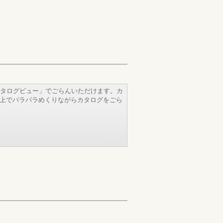
タログビュー」でごらんいただけます。カ
b上でパラパラめくりながらカタログをごら