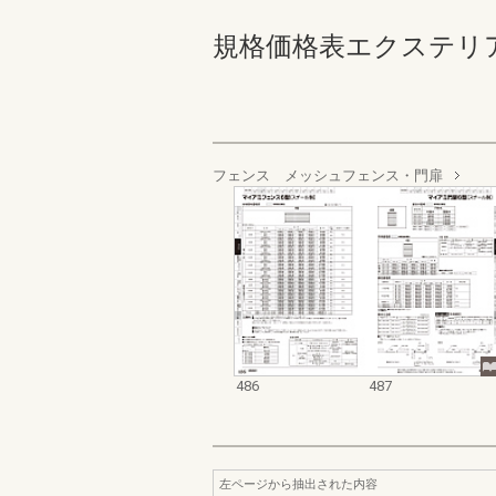
規格価格表エクステリア編_20
フェンス メッシュフェンス・門扉
486
487
左ページから抽出された内容