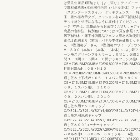
は受注生産品1面納まり［よこ張り］ディズニー
プ部材価格表■本体梱包内容（パネル本体）ファ
［スタンダードスタイル デッキフェンス］［特
①、著作権表示タグ、クッション材●床下補強材
デッキ材と並行になるように取付けてください。
ージⅡ本体は、規格品からお選びください。●デ
商品の色特注・特別色については38頁を参照く
床下補強材・床下補強部品フェンス部材名称使用
別色１面納まり（前面）パネル本体色価格ミッキ
ん C型価格プーさん C型価格ホワイトブラウ
H：８００（本体）（本体）（本体）いぶし銀フ
ーンモスグリーンフルカラー１．０間１．５間２
間３．０間３．５間４．０間デッキフェンス柱H
CBMZ08JBMZ08JBMZ08¥5,800FBMZ08JBMZ08¥
柱取付部品H：０８・H１０
CBMP02JBMP02JBMP02¥3,500FBMP02JBMP02¥
通し笠木上下桟W：０６、１スパン用L：８２４
CBMZ15JBMZ15JBMZ15¥3,200FBMZ15JBMZ15
０９、１スパン用L：１１００
CBMZ11JBMZ11JBMZ11¥4,200FBMZ11JBMZ11
０９、２スパン用L：２０１０
CBMZ10JBMZ10JBMZ10¥7,700FBMZ10JBMZ10¥
通し笠木用エンドキャップ
CAYB21JAYB21JAYB21¥4,400FAYB21JAYB21¥4,4
通し笠木用連結キャップ
CAYB22JAYB22JAYB22¥1,100FAYB22JAYB22¥1,1
通し笠木９０°コーナーキャップ
CAYB23JAYB23JAYB23¥7,200FAYB23JAYB23¥7,2
パネル本体H：８００W：０６ミッキー A型
HBFX11TBFX11GBFX11¥22,000EBFX11−¥24,20