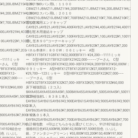
¥3,200JBMZ15¥3,20011W：
０９、１スパン用L：１１００
CBMZ11JBMZ11JBMZ11¥4,200FBMZ11JBMZ11¥4,200JBMZ11¥4,200
¥4,200JBMZ11¥4,200W：
０９、２スパン用L：２０１０
CBMZ10JBMZ10JBMZ10¥7,700FBMZ10JBMZ10¥7,700JBMZ10¥7,7001
7,700JBMZ10¥7,700112
通し笠木用エンドキャップ
CAYB21JAYB21JAYB21¥4,400FAYB21JAYB21¥4,400JAYB21¥4,4001111
00JAYB21¥4,4001111
通し笠木用連結キャップ
CAYB22JAYB22JAYB22¥1,100FAYB22JAYB22¥1,100JAYB22¥1,10011
00JAYB22¥1,10011
通し笠木９０°コーナーキャップ
CAYB23JAYB23JAYB23¥7,200FAYB23JAYB23¥7,200JAYB23¥7,200
00JAYB23¥7,200
パネル本体H：８００W：０６ミッキー A型
HBFX11TBFX11GBFX11¥22,000EBFX11−¥24,200−−1111ミッキ
0−−1111ミッキ
ー D型HBFX21TBFX21GBFX21¥22,000−−−−−プーさん C型
−プーさん C型
HBFX31TBFX31GBFX31¥22,000−XBFX31¥24,200YBFX31¥50,000W：
0YBFX31¥50,000W：
０９ミッキー A型HBFX12TBFX12GBFX12¥27,000EBFX12−
0EBFX12−
¥29,700−−123ミッキー D型HBFX22TBFX22GBFX22¥27,000−−−
2¥27,000−−−
−−プーさん C型
HBFX32TBFX32GBFX32¥27,000−XBFX32¥29,700YBFX32¥60,000
BFX32¥60,000
床下補強部品（２コ入）
8AYA45SAYA45SAYA45¥1,5008AYA45SAYA45¥1,500SAYA45¥1,5001111
00SAYA45¥1,5001223
床下補強材L：８３８１本入
EAYB61SAYB61SAYB61¥3,900EAYB61SAYB61¥3,900SAYB61¥3,90011
900SAYB61¥3,90011
２本入
EAYB63SAYB63SAYB63¥7,800EAYB63SAYB63¥7,800SAYB63¥7,800112L
800SAYB63¥7,8001122L：
１６８０１本入
EAYB62SAYB62SAYB62¥7,700EAYB62SAYB62¥7,700SAYB62¥7,700
700SAYB62¥7,700
合計梱包数 ○印はどちらかをお選びください。9121821組合せ
41924組合せ
価格特注色¥53,600¥98,300¥142,800¥187,500特別色（いぶし
00特別色（いぶし
銀、ファンタジーグリーン）¥55,800¥103,200¥150,400¥197,800