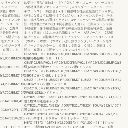
 シリーズタイ
は受注生産品1面納まり［たて張り］ディズニー シリーズタイ
インステージ
プ部材価格表ファインステージ［スタンダードスタイル デッ
別色］本体
キフェンス］［特別色］●床下補強材を柱設置位置にデッキ材と
を柱設置位置に
並行になるように取付けてください。●ファインステージⅡ本体
●ファインステ
は、規格品からお選びください。●ディニーシリーズ商品の色特
ィニーシリーズ
注・特別色については38頁を参照ください。ご案内フェンス床
ださい。ご案内
下補強材・床下補強部品部材名称使用区分特注色特別色１面納
区分特注色特
まり（前面）パネル本体色価格ミッキー A型プーさん C型価
ー A型プーさ
格プーさん C型価格ホワイトブラウンモスグリーンH：８００
ンモスグリーン
（本体）（本体）（本体）いぶし銀ファンタジーグリーンモス
ァンタジーグリ
グリーンフルカラー１．０間１．５間２．０間２．５間３．０
．０間２．５
間３．５間４．０間デッキフェンス柱H：０８
：０８
CBMZ08JBMZ08JBMZ08¥5,800FBMZ08JBMZ08¥5,800JBMZ08¥5,80034
5,800JBMZ08¥5,8003456789
柱取付部品H：０８・H１０
CBMP02JBMP02JBMP02¥3,500FBMP02JBMP02¥3,500JBMP02¥3,5003
3,500JBMP02¥3,5003456789
通し笠木上下桟W：０６、１スパン用L：８２４
CBMZ15JBMZ15JBMZ15¥3,200FBMZ15JBMZ15¥3,200JBMZ15¥3,200
¥3,200JBMZ15¥3,200111W：
０９、１スパン用L：１１００
CBMZ11JBMZ11JBMZ11¥4,200FBMZ11JBMZ11¥4,200JBMZ11¥4,200
¥4,200JBMZ11¥4,200W：
０９、２スパン用L：２０１０
CBMZ10JBMZ10JBMZ10¥7,700FBMZ10JBMZ10¥7,700JBMZ10¥7,70011
7,700JBMZ10¥7,7001122334
通し笠木用エンドキャップ
CAYB21JAYB21JAYB21¥4,400FAYB21JAYB21¥4,400JAYB21¥4,40011111
00JAYB21¥4,4001111111
通し笠木用連結キャップ
CAYB22JAYB22JAYB22¥1,100FAYB22JAYB22¥1,100JAYB22¥1,10011223
00JAYB22¥1,100112233
通し笠木９０°コーナーキャップ
CAYB23JAYB23JAYB23¥7,200FAYB23JAYB23¥7,200JAYB23¥7,200
00JAYB23¥7,200
パネル本体H：８００W：０６ミッキー A型
HBFX11TBFX11GBFX11¥22,000EBFX11−¥24,200−−1111111ミッ
0−−1111111ミッ
キー D型HBFX21TBFX21GBFX21¥22,000−−−−−プーさん C型