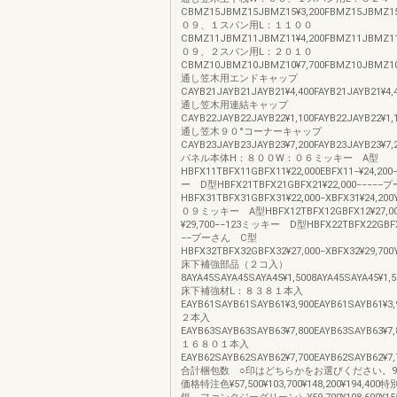
CBMZ15JBMZ15JBMZ15¥3,200FBMZ15JBMZ15
０９、１スパン用L：１１００
CBMZ11JBMZ11JBMZ11¥4,200FBMZ11JBMZ11
０９、２スパン用L：２０１０
CBMZ10JBMZ10JBMZ10¥7,700FBMZ10JBMZ10¥
通し笠木用エンドキャップ
CAYB21JAYB21JAYB21¥4,400FAYB21JAYB21¥4,4
通し笠木用連結キャップ
CAYB22JAYB22JAYB22¥1,100FAYB22JAYB22¥1,1
通し笠木９０°コーナーキャップ
CAYB23JAYB23JAYB23¥7,200FAYB23JAYB23¥7,2
パネル本体H：８００W：０６ミッキー A型
HBFX11TBFX11GBFX11¥22,000EBFX11−¥24,20
ー D型HBFX21TBFX21GBFX21¥22,000−−−−
HBFX31TBFX31GBFX31¥22,000−XBFX31¥24,20
０９ミッキー A型HBFX12TBFX12GBFX12¥27,00
¥29,700−−123ミッキー D型HBFX22TBFX22GBFX2
−−プーさん C型
HBFX32TBFX32GBFX32¥27,000−XBFX32¥29,700Y
床下補強部品（２コ入）
8AYA45SAYA45SAYA45¥1,5008AYA45SAYA45¥1,5
床下補強材L：８３８１本入
EAYB61SAYB61SAYB61¥3,900EAYB61SAYB61¥3,
２本入
EAYB63SAYB63SAYB63¥7,800EAYB63SAYB63¥7,
１６８０１本入
EAYB62SAYB62SAYB62¥7,700EAYB62SAYB62¥7,
合計梱包数 ○印はどちらかをお選びください。91
価格特注色¥57,500¥103,700¥148,200¥194,4