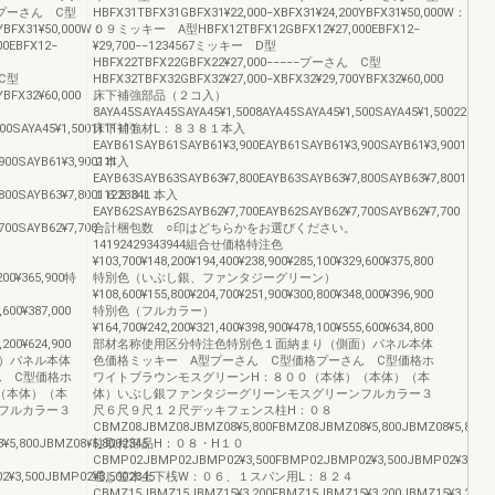
−−−プーさん C型
HBFX31TBFX31GBFX31¥22,000−XBFX31¥24,200YBFX31¥50,000W：
0YBFX31¥50,000W：
０９ミッキー A型HBFX12TBFX12GBFX12¥27,000EBFX12−
0EBFX12−
¥29,700−−1234567ミッキー D型
HBFX22TBFX22GBFX22¥27,000−−−−−プーさん C型
 C型
HBFX32TBFX32GBFX32¥27,000−XBFX32¥29,700YBFX32¥60,000
BFX32¥60,000
床下補強部品（２コ入）
8AYA45SAYA45SAYA45¥1,5008AYA45SAYA45¥1,500SAYA45¥1,500223344
00SAYA45¥1,5001111111
床下補強材L：８３８１本入
EAYB61SAYB61SAYB61¥3,900EAYB61SAYB61¥3,900SAYB61¥3,9001111
900SAYB61¥3,900111
２本入
EAYB63SAYB63SAYB63¥7,800EAYB63SAYB63¥7,800SAYB63¥7,8001223
800SAYB63¥7,8001122334L：
１６８０１本入
EAYB62SAYB62SAYB62¥7,700EAYB62SAYB62¥7,700SAYB62¥7,700
700SAYB62¥7,700
合計梱包数 ○印はどちらかをお選びください。
14192429343944組合せ価格特注色
¥103,700¥148,200¥194,400¥238,900¥285,100¥329,600¥375,800
,200¥365,900特
特別色（いぶし銀、ファンタジーグリーン）
¥108,600¥155,800¥204,700¥251,900¥300,800¥348,000¥396,900
,600¥387,000
特別色（フルカラー）
¥164,700¥242,200¥321,400¥398,900¥478,100¥555,600¥634,800
,200¥624,900
部材名称使用区分特注色特別色１面納まり（側面）パネル本体
）パネル本体
色価格ミッキー A型プーさん C型価格プーさん C型価格ホ
ん C型価格ホ
ワイトブラウンモスグリーンH：８００（本体）（本体）（本
（本体）（本
体）いぶし銀ファンタジーグリーンモスグリーンフルカラー３
フルカラー３
尺６尺９尺１２尺デッキフェンス柱H：０８
CBMZ08JBMZ08JBMZ08¥5,800FBMZ08JBMZ08¥5,800JBMZ08¥5,8002
5,800JBMZ08¥5,8002345
柱取付部品H：０８・H１０
CBMP02JBMP02JBMP02¥3,500FBMP02JBMP02¥3,500JBMP02¥3,500
¥3,500JBMP02¥3,5002345
通し笠木上下桟W：０６、１スパン用L：８２４
CBMZ15JBMZ15JBMZ15¥3,200FBMZ15JBMZ15¥3,200JBMZ15¥3,200