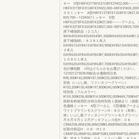
キー D型HBFX21TBFX21GBFX21¥22,000−−
HBFX31TBFX31GBFX31¥22,000−XBFX31¥24,20
０９ミッキー A型HBFX12TBFX12GBFX12¥27,00
¥29,700−−1234567ミッキー D型
HBFX22TBFX22GBFX22¥27,000−−−−−プーさん
HBFX32TBFX32GBFX32¥27,000−XBFX32¥29,700Y
床下補強部品（２コ入）
8AYA45SAYA45SAYA45¥1,5008AYA45SAYA45¥1,5
床下補強材L：８３８１本入
EAYB61SAYB61SAYB61¥3,900EAYB61SAYB61¥3,
２本入
EAYB63SAYB63SAYB63¥7,800EAYB63SAYB63¥7,
１６８０１本入
EAYB62SAYB62SAYB62¥7,700EAYB62SAYB62¥7,
合計梱包数 ○印はどちらかをお選びください。
12182127303639組合せ価格特注色
¥98,300¥142,800¥187,500¥232,000¥276,700¥321
別色（いぶし銀、ファンタジーグリーン）
¥103,200¥150,400¥197,800¥245,000¥292,400¥339
特別色（フルカラー）
¥159,300¥236,800¥314,500¥392,000¥469,700¥547
部材名称使用区分特注色特別色１面納まり（側面
色価格ミッキー A型プーさん C型価格プーさ
ワイトブラウンモスグリーンH：８００（本体）
体）いぶし銀ファンタジーグリーンモスグリーン
尺６尺９尺１２尺デッキフェンス柱H：０８
CBMZ08JBMZ08JBMZ08¥5,800FBMZ08JBMZ08¥
柱取付部品H：０８・H１０
CBMP02JBMP02JBMP02¥3,500FBMP02JBMP02
通し笠木上下桟W：０６、１スパン用L：８２４