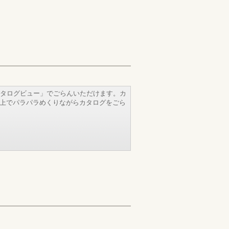
タログビュー」でごらんいただけます。カ
b上でパラパラめくりながらカタログをごら