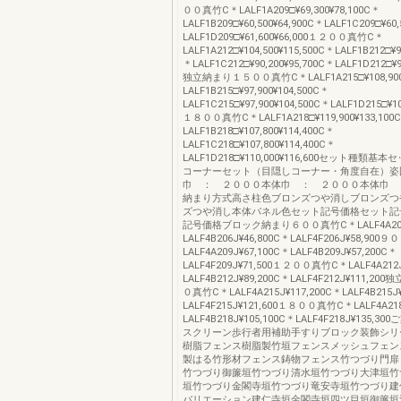
００真竹C＊LALF1A209□¥69,300¥78,100C＊
LALF1B209□¥60,500¥64,900C＊LALF1C209□¥60,
LALF1D209□¥61,600¥66,000１２００真竹C＊
LALF1A212□¥104,500¥115,500C＊LALF1B212□¥9
＊LALF1C212□¥90,200¥95,700C＊LALF1D212□¥91
独立納まり１５００真竹C＊LALF1A215□¥108,900¥
LALF1B215□¥97,900¥104,500C＊
LALF1C215□¥97,900¥104,500C＊LALF1D215□¥10
１８００真竹C＊LALF1A218□¥119,900¥133,100
LALF1B218□¥107,800¥114,400C＊
LALF1C218□¥107,800¥114,400C＊
LALF1D218□¥110,000¥116,600セット種類
コーナーセット（目隠しコーナー・角度自在）姿
巾 ： ２０００本体巾 ： ２０００本体巾 
納まり方式高さ柱色ブロンズつや消しブロンズつ
ズつや消し本体パネル色セット記号価格セット記
記号価格ブロック納まり６００真竹C＊LALF4A206J
LALF4B206J¥46,800C＊LALF4F206J¥58,90
LALF4A209J¥67,100C＊LALF4B209J¥57,200C＊
LALF4F209J¥71,500１２００真竹C＊LALF4A212J
LALF4B212J¥89,200C＊LALF4F212J¥111,
０真竹C＊LALF4A215J¥117,200C＊LALF4B215J¥
LALF4F215J¥121,600１８００真竹C＊LALF4A218
LALF4B218J¥105,100C＊LALF4F218J¥135,
スクリーン歩行者用補助手すりブロック装飾シリ
樹脂フェンス樹脂製竹垣フェンスメッシュフェン
製はる竹形材フェンス鋳物フェンス竹つづり門扉
竹つづり御簾垣竹つづり清水垣竹つづり大津垣竹
垣竹つづり金閣寺垣竹つづり竜安寺垣竹つづり建
バリエーション建仁寺垣金閣寺垣四ツ目垣御簾垣