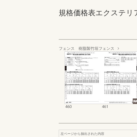
規格価格表エクステリア編_20
フェンス 樹脂製竹垣フェンス
460
461
左ページから抽出された内容