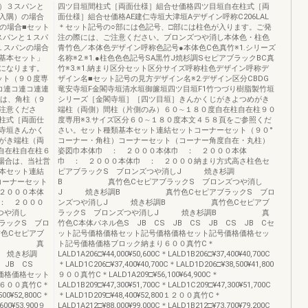
）３スパンと
四ツ目垣間柱式［両面仕様］組合せ価格四ツ目垣自在柱式［両
入隅）の場合
面仕様］組合せ価格AE建仁寺垣大津垣Aデザイン呼称C206LAL
の場合■セット
＊セット記号の○部には色記号、□部には柱色が入ります。ご発
スパンと１スパ
注の際には、ご注意ください。ブロンズつや消し本体色・柱色
１スパンの場合
青竹色／本体色デザイン呼称色記号●本体色C色真竹※1.シリーズ
基本セット」
名称※2.※1.●柱色色色記号SA黒竹J焼杉調SセピアブラックBC真
になります。
竹※3.※1.納まり区分セット区分サイズ呼称柱色デザイン呼称デ
ット（９０度専
ザイン名■セット記号の見方デザイン名※2.デザイン区分CBDG
コ連コ連コ連連
竜安寺垣F金閣寺垣清水垣御簾垣四ツ目垣F1竹つづり樹脂製竹垣
には、角柱（９
シリーズ［金閣寺垣］［四ツ目垣］きんかくじがきよつめがき
注意くださ
端柱（両側）間柱（片側のみ）６０∼１８０度自在柱自在柱９０
柱式［両面仕
度専用※3.サイズ区分６０∼１８０度本文４５８頁をご参照くだ
寺垣きんかく
さい。セット種類基本セット連結セットコーナーセット（９０°
がき端柱（両
コーナー・角柱）コーナーセット（コーナー角度自在・丸柱）
自在柱自在柱６
姿図巾本体巾 ： ２０００本体巾 ： ２０００本体
場合は、当社営
巾 ： ２０００本体巾 ： ２０００納まり方式高さ柱色セ
本セット連結
ピアブラックS ブロンズつや消しJ 焼き杉調
コーナーセット
B 真竹色CセピアブラックS ブロンズつや消し
２０００本体
J 焼き杉調B 真竹色CセピアブラックS ブロ
： ２０００
ンズつや消しJ 焼き杉調B 真竹色Cセピアブ
つや消し
ラックS ブロンズつや消しJ 焼き杉調B 真
ックS ブロ
竹色C本体パネル色S JB CS JB CS JB CS JB Cセ
Cセピアブ
ット記号価格価格セット記号価格価格セット記号価格価格セッ
杉調B 真
ト記号価格価格ブロック納まり６００真竹C＊
 焼き杉調
LALD1A206□¥44,000¥50,600C＊LALD1B206□¥37,400¥40,700C
JB CS
＊LALD1C206□¥37,400¥40,700C＊LALD1D206□¥38,500¥41,800
号価格価格セット
９００真竹C＊LALD1A209□¥56,100¥64,900C＊
６００真竹C＊
LALD1B209□¥47,300¥51,700C＊LALD1C209□¥47,300¥51,700C
500¥52,800C＊
＊LALD1D209□¥48,400¥52,800１２００真竹C＊
600¥53,900９
LALD1A212□¥88,000¥99,000C＊LALD1B212□¥73,700¥79,200C