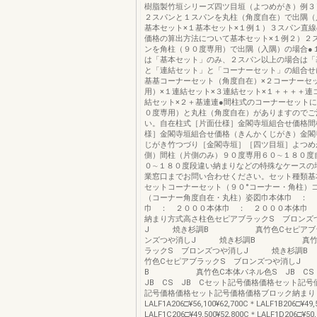
樹脂製竹垣シリーズ四ツ目垣（よつめがき）例３
２スパンと１スパンを丸柱（角度自在）で出隅（
基本セット×１基本セット×１例１）３スパン直線
価格の算出方法について基本セット×１例２）２
ンを角柱（９０度専用）で出隅（入隅）の場合●
は「基本セット」のみ、２スパン以上の場合は「
と「連結セット」と「コーナーセット」の組合せ
基基コーナーセット（角度自在）×２コーナーセ
用）×１連結セット×３連結セット×１＋＋＋＋連
結セット×２＋基連連●間柱式のコーナーセット
０度専用）と丸柱（角度自在）がありますのでご
い。自在柱式［片面仕様］金閣寺垣組合せ価格間
様］金閣寺垣組合せ価格（きんかくじがき）金閣
じがき竹つづり［金閣寺垣］［四ツ目垣］よつめ
側）間柱（片側のみ）９０度専用６０∼１８０度
０∼１８０度段違い納まりなどの特殊なケースの
業窓口までお問い合わせください。セット種類基
セットコーナーセット（９０°コーナー・角柱）
（コーナー角度自在・丸柱）姿図巾本体巾 ： 
巾 ： ２０００本体巾 ： ２０００本体巾 
納まり方式高さ柱色セピアブラックS ブロンズ
J 焼き杉調B 真竹色Cセピアブラ
ンズつや消しJ 焼き杉調B 真竹色
ラックS ブロンズつや消しJ 焼き
竹色CセピアブラックS ブロンズつや消しJ
B 真竹色C本体パネル色S JB CS 
JB CS JB Cセット記号価格価格セット記
記号価格価格セット記号価格価格ブロック納まり
LALF1A206□¥56,100¥62,700C＊LALF1B206□¥49,
LALF1C206□¥49,500¥52,800C＊LALF1D206□¥50,