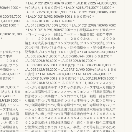
＊LALD1C212□¥73,700¥79,200C＊LALD1D212□¥74,800¥80,300
500¥64,900C＊
独立納まり１５００真竹C＊LALD1A215□¥91,300¥104,500C＊
LALD1B215□¥80,300¥86,900C＊LALD1C215□¥80,300¥86,900C
0,200¥95,700C
＊LALD1D215□¥82,500¥89,100１８００真竹C＊
,300¥96,800
LALD1A218□¥101,200¥114,400C＊
122,100C＊
LALD1B218□¥89,100¥95,700C＊LALD1C218□¥89,100¥95,700C
＊LALD1D218□¥91,300¥97,900セット種類基本セット連結セッ
0,100¥106,700
トコーナーセット（目隠しコーナー・角度自在）姿図巾本体
C＊
巾 ： ２０００本体巾 ： ２０００本体巾 ： ２０００
納まり方式高さ柱色ブロンズつや消しブロンズつや消しブロン
ズつや消し本体パネル色セット記号価格セット記号価格セット
基本セット連結セット
記号価格ブロック納まり６００真竹C＊LALD3A206J¥39,600C＊
図巾本体
LALD3B206J¥31,900C＊LALD3F206J¥44,000９００真竹C＊
： ２０００
LALD3A209J¥50,600C＊LALD3B209J¥40,700C＊
や消しブロン
LALD3F209J¥55,000１２００真竹C＊LALD3A212J¥88,000C＊
号価格セット
LALD3B212J¥68,200C＊LALD3F212J¥90,200独立納まり１５０
¥54,500C＊
０真竹C＊LALD3A215J¥94,600C＊LALD3B215J¥74,800C＊
0９００真竹C＊
LALD3F215J¥99,000１８００真竹C＊LALD3A218J¥105,600C＊
LALD3B218J¥83,600C＊LALD3F218J¥111,100フェンススクリ
¥109,000C＊
ーン歩行者用補助手すりブロック装飾シリーズ木粉入り樹脂フ
200独立納まり１５０
ェンス樹脂製竹垣フェンスメッシュフェンス・門扉樹脂製はる
97,400C＊
竹形材フェンス鋳物フェンス竹つづり門扉・袖垣・縁台竹つづ
J¥129,800C＊
り御簾垣竹つづり清水垣竹つづり大津垣竹つづり四ツ目垣竹つ
300ご案内フェンス
づり金閣寺垣竹つづり竜安寺垣竹つづり建仁寺垣組合せバリエ
ーズ木粉入り
ーション建仁寺垣金閣寺垣四ツ目垣御簾垣清水垣竜安寺垣大津
ス・門扉樹脂
垣部材拾い出し例竹つづり門扉袖垣縁台総合４５７４５８４６
・袖垣・縁台
０４６１４６２４６４４６４４６５４６６４８２４８２４８２
つづり四ツ目
９２２表示価格は部材標準価格で、組立・運搬・取付工事費及
仁寺垣組合せ
び消費税は含まれておりません。事故、ケガ等を防止するため
清水垣竜安寺
に「使用上、施工上のご注意」をよく読んで、正常な取扱いを