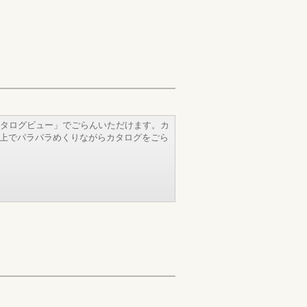
タログビュー」でごらんいただけます。カ
b上でパラパラめくりながらカタログをごら