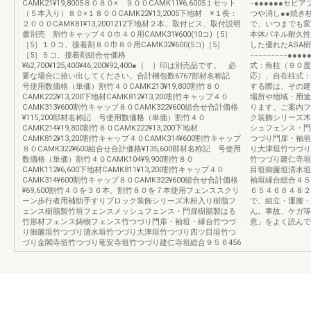
CAMK21¥19,8005８０８０× ９００CAMK11¥6,6005１セット
−●●●●●●セピア
（５本入り）８０×１８００CAMK22¥13,2005下地材 ※１長：
つや消し●●焼き
２０００CAMK81¥13,2001212下地材２本、取付ビス、取付説明
で、いつまでも変
書別売 割竹キャップ４０巾４０用CAMK31¥600(10コ)［5］
本体パネル耐久性
［5］１０コ、接着剤８０巾８０用CAMK32¥600(5コ)［5］
した優れたASA
［5］５コ、接着剤組合せ価格
−−−−−−−−−●
¥62,700¥125,400¥46,200¥92,400●［ ］印は別売品です。 必
式：角柱（９０度
要な場合に拾い出してください。合計梱包数6767部材名称記
応）、自在柱式：
号使用数価格（単価）割竹４０CAMK213¥19,800割竹８０
する際は、その建
CAMK222¥13,200下地材CAMK812¥13,200割竹キャップ４０
場所や地域・用途
CAMK313¥600割竹キャップ８０CAMK322¥600組合せ合計価格
ります。ご案内フ
¥115,200部材名称記 号使用数価格（単価）割竹４０
ク装飾シリーズ木
CAMK214¥19,800割竹８０CAMK222¥13,200下地材
シュフェンス・門
CAMK812¥13,200割竹キャップ４０CAMK314¥600割竹キャップ
つづり門扉・袖垣
８０CAMK322¥600組合せ合計価格¥135,600部材名称記 号使用
り大津垣竹つづり
数価格（単価）割竹４０CAMK104¥9,900割竹８０
竹つづり建仁寺垣
CAMK112¥6,600下地材CAMK811¥13,200割竹キャップ４０
目垣御簾垣清水垣
CAMK314¥600割竹キャップ８０CAMK322¥600組合せ合計価格
袖垣縁台総合４５
¥69,600割竹４０を３６本、割竹８０を７本使用フェンススクリ
６５４６６４８２
ーン歩行者用補助手すりブロック装飾シリーズ木粉入り樹脂フ
で、組立・運搬・
ェンス樹脂製竹垣フェンスメッシュフェンス・門扉樹脂製はる
ん。事故、ケガ等
竹形材フェンス鋳物フェンス竹つづり門扉・袖垣・縁台竹つづ
意」をよく読んで
り御簾垣竹つづり清水垣竹つづり大津垣竹つづり四ツ目垣竹つ
づり金閣寺垣竹つづり竜安寺垣竹つづり建仁寺垣総合９５６456