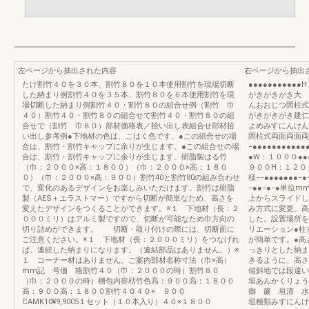
左ページから抽出された内容
右ページから抽出
たけ割竹４０を３０本、割竹８０を１０本使用割竹を現場切断
●●●●●●●●●
した納まり例割竹４０を３５本、割竹８０を６本使用割竹を現
がきがきがき大 
場切断した納まり例割竹４０・割竹８０の組合せ例（割竹 巾
んおおじつ間柱式
４０）割竹４０・割竹８０の組合せで割竹４０・割竹８０の組
がきがきがき建仁
合せで（割竹 巾８０）部材価格表／拾い出し表組合せ部材拾
よめみすにんけん
い出し参考例●下地材の色は、こはく色です。●この組合せの場
間柱式両面両面両面
合は、割竹・割竹キャップに余りが生じます。●この組合せの場
−●●●●●●●●●
合は、割竹・割竹キャップに余りが生じます。樹脂製はる竹
●W：１０００●●●
（巾：２０００×高：１８００）（巾：２０００×高：１８０
９００H：１２００
０）（巾：２０００×高：９００）割竹40と割竹80の組み合わせ
様−−●●●●●●●
で、変化のあるデザインをお楽しみいただけます。割竹は樹脂
−●●−●−●単位
製（AES＋エラストマー）ですから切断が簡単なため、高さを
上からスライドし
変えたデザインをつくることができます。※１ 下地材（長：２
み方式に変更。高
０００ミリ）はアルミ製ですので、切断が可能なため巾方向の
した。設置場所を
切り詰めができます。 切断・取り付けの際には、切断面に
リエーション●柱
ご注意ください。※１ 下地材（長：２０００ミリ）をつなげれ
が簡単です。●高
ば、連続した納まりになります。（連結部品はありません。）※
っきりとした納ま
１ コーナー材はありません。ご案内部材名称寸法（巾×高）
きるように、高さ
mm記 号価 格割竹４０（巾：２０００の時）割竹８０
傾斜地では段違い
（巾：２０００の時）梱包内容枯竹色高：９００高：１８００
垣あんかくりょう
高：９００高：１８００割竹４０４０× ９００
御 簾 垣清 水
CAMK10¥9,9005１セット（１０本入り）４０×１８００
垣種類みすにんけん